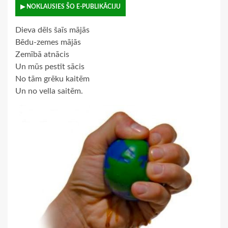
▶ NOKLAUSIES ŠO E-PUBLIKĀCIJU
Dieva dēls šaīs mājās
Bēdu-zemes mājās
Zemībā atnācis
Un mūs pestīt sācis
No tām grēku kaitēm
Un no vella saitēm.