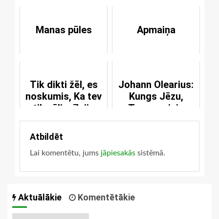
Manas pūles
Apmaiņa
Tik dikti žēl, es
Johann Olearius:
noskumis, Ka tev
Kungs Jēzu,
tik vēli mīlejis
Tavas asinis
[567]
Atbildēt
Lai komentētu, jums
jāpiesakās
sistēmā.
Aktuālākie
Komentētākie