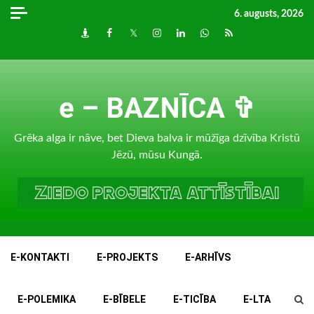
Skip
6. augusts, 2026
to
Draugiem
Facebook
Twitter
Instagram
LinkedIn
whatsapp
RSS
content
e – BAZNĪCA ✞
Grēka alga ir nāve, bet Dieva balva ir mūžīga dzīvība Kristū
Jēzū, mūsu Kungā.
E-KONTAKTI
E-PROJEKTS
E-ARHĪVS
E-POLEMIKA
E-BĪBELE
E-TICĪBA
E-LTA