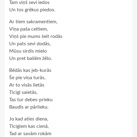
Tam viņš sevi iedos
Un tos grēkus piedos.
Ar tiem sakramentiem,
Viņa paša celtiem,
Viņš pie mums šeit rodās
Un pats sevi dodās,
Mūsu sirdis mielo
Un pret bailēm žēlo.
Bēdās kas jeb-kurās
Še pie viņa turās,
Ar to visās lietās
Ticigi saietās,
Tas tur debes-prieku
Baudīs ar pārlieku.
Jo kad aties diena,
Ticigiem kas cienā,
Tad ar savām rokām