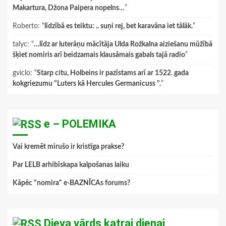
Makartura, Džona Paipera nopelns…
”
Roberto
: “
līdzībā es teiktu: .. suņi rej, bet karavāna iet tālāk.
”
talyc
: “
…līdz ar luterāņu mācītāja Ulda Rožkalna aiziešanu mūžībā
šķiet nomiris arī beidzamais klausāmais gabals tajā radio
”
gviclo
: “
Starp citu, Holbeins ir pazīstams arī ar 1522. gada
kokgriezumu "Luters kā Hercules Germanicuss ".
”
e – POLEMIKA
Vai kremēt mirušo ir kristīga prakse?
Par LELB arhibīskapa kalpošanas laiku
Kāpēc "nomira" e-BAZNĪCAs forums?
Dieva vārds katrai dienai