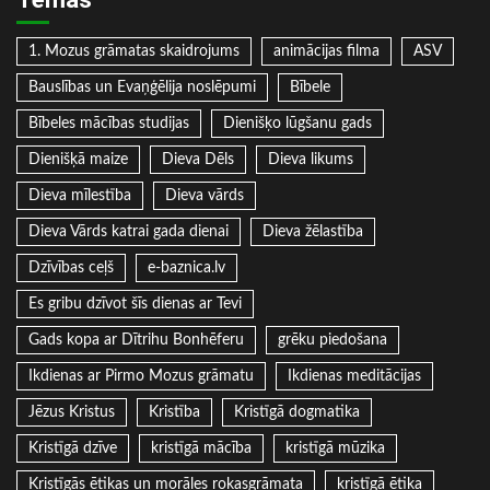
1. Mozus grāmatas skaidrojums
animācijas filma
ASV
Bauslības un Evaņģēlija noslēpumi
Bībele
Bībeles mācības studijas
Dienišķo lūgšanu gads
Dienišķā maize
Dieva Dēls
Dieva likums
Dieva mīlestība
Dieva vārds
Dieva Vārds katrai gada dienai
Dieva žēlastība
Dzīvības ceļš
e-baznica.lv
Es gribu dzīvot šīs dienas ar Tevi
Gads kopa ar Dītrihu Bonhēferu
grēku piedošana
Ikdienas ar Pirmo Mozus grāmatu
Ikdienas meditācijas
Jēzus Kristus
Kristība
Kristīgā dogmatika
Kristīgā dzīve
kristīgā mācība
kristīgā mūzika
Kristīgās ētikas un morāles rokasgrāmata
kristīgā ētika