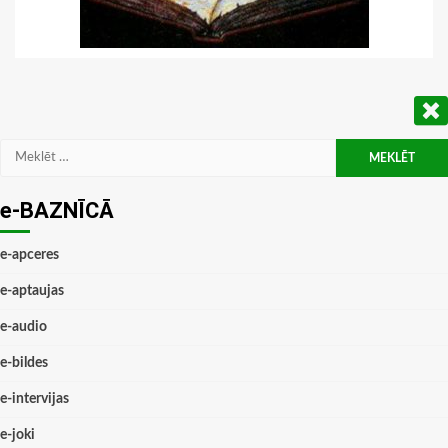
Meklēt:
e-BAZNĪCĀ
e-apceres
e-aptaujas
e-audio
e-bildes
e-intervijas
e-joki