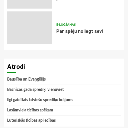
E-LŪGŠANAS
Par spēju noliegt sevi
Atrodi
Bauslība un Evaņģēlijs
Baznīcas gada sprediķi vienuviet
Ilgi gaidītais latviešu sprediķu krājums
Lasāmviela ticības spēkam
Luteriskās ticības apliecības