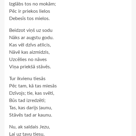
Izglābs tos no mokām;
Pēc ir priekos lielos
Debesīs tos mielos.
Beidzot viņš uz sodu
Nāks ar augstu godu.
Kas vēl dzīvs atlicis,
Nāvē kas aizmidzis,
Uzcēlies no nāves
Viņa priekšā stāvēs.
Tur ikvienu tiesās
Pēc tam, kā tas miesās
Dzīvojs; tie, kas svēti,
Būs tad izredzēti;
Tas, kas darijs ļaunu,
Stāvēs tad ar kaunu.
Nu, ak saldais Jezu,
Lai uz tavu tiesu,