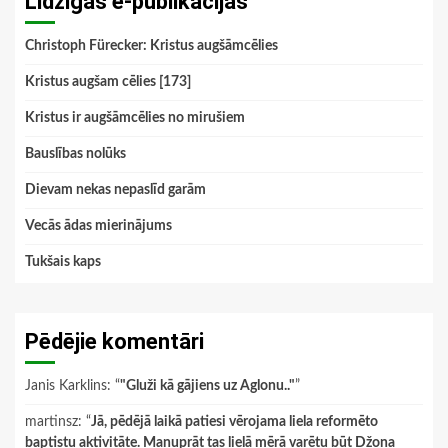
Līdzīgās e-publikācijas
Christoph Fürecker: Kristus augšāmcēlies
Kristus augšam cēlies [173]
Kristus ir augšāmcēlies no mirušiem
Bauslības nolūks
Dievam nekas nepaslīd garām
Vecās ādas mierinājums
Tukšais kaps
Pēdējie komentāri
Janis Karklins
: “
"Gluži kā gājiens uz Aglonu.."
”
martinsz
: “
Jā, pēdējā laikā patiesi vērojama liela reformēto
baptistu aktivitāte. Manuprāt tas lielā mērā varētu būt Džona