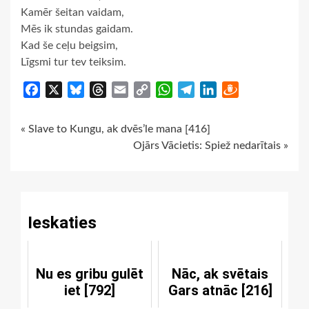
Kamēr šeitan vaidam,
Mēs ik stundas gaidam.
Kad še ceļu beigsim,
Līgsmi tur tev teiksim.
Facebook
X
Bluesky
Threads
Email
Copy
WhatsApp
Telegram
LinkedIn
Draugiem
Link
Continue
« Slave to Kungu, ak dvēs’le mana [416]
Ojārs Vācietis: Spiež nedarītais »
Reading
Ieskaties
Nu es gribu gulēt
Nāc, ak svētais
iet [792]
Gars atnāc [216]