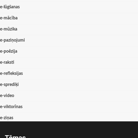
e-lūgšanas
e-mācība
e-mūzika
e-paziņojumi
e-poēzija
e-raksti
e-refleksijas
e-sprediķi
e-video
e-viktorīnas
e-ziņas
Tēmas