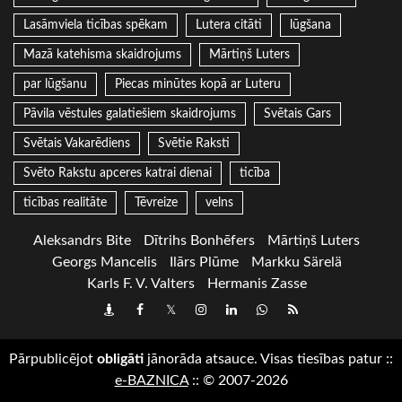
Lasāmviela ticības spēkam
Lutera citāti
lūgšana
Mazā katehisma skaidrojums
Mārtiņš Luters
par lūgšanu
Piecas minūtes kopā ar Luteru
Pāvila vēstules galatiešiem skaidrojums
Svētais Gars
Svētais Vakarēdiens
Svētie Raksti
Svēto Rakstu apceres katrai dienai
ticība
ticības realitāte
Tēvreize
velns
Aleksandrs Bite
Dītrihs Bonhēfers
Mārtiņš Luters
Georgs Mancelis
Ilārs Plūme
Markku Särelä
Karls F. V. Valters
Hermanis Zasse
Draugiem
Facebook
Twitter
Instagram
LinkedIn
whatsapp
RSS
Pārpublicējot
obligāti
jānorāda atsauce. Visas tiesības patur
::
e-BAZNICA
::
© 2007-2026