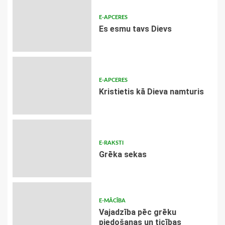
E-APCERES
Es esmu tavs Dievs
E-APCERES
Kristietis kā Dieva namturis
E-RAKSTI
Grēka sekas
E-MĀCĪBA
Vajadzība pēc grēku
piedošanas un ticības