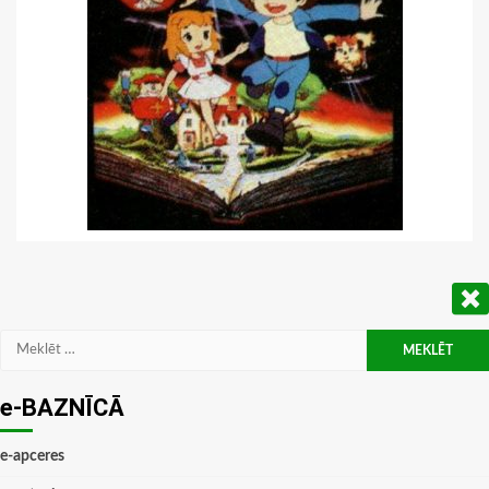
Meklēt:
e-BAZNĪCĀ
e-apceres