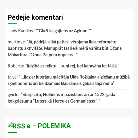
Pēdējie komentāri
Janis Karklins
: “
"Gluži kā gājiens uz Aglonu.."
”
martinsz
: “
Jā, pēdējā laikā patiesi vērojama liela reformēto
baptistu aktivitāte. Manuprāt tas lielā mērā varētu būt Džona
Makartura, Džona Paipera nopelns…
”
Roberto
: “
līdzībā es teiktu: .. suņi rej, bet karavāna iet tālāk.
”
talyc
: “
…līdz ar luterāņu mācītāja Ulda Rožkalna aiziešanu mūžībā
šķiet nomiris arī beidzamais klausāmais gabals tajā radio
”
gviclo
: “
Starp citu, Holbeins ir pazīstams arī ar 1522. gada
kokgriezumu "Luters kā Hercules Germanicuss ".
”
e – POLEMIKA