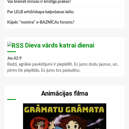
Vai kremēt mirušo ir kristīga prakse?
Par LELB arhibīskapa kalpošanas laiku
Kāpēc "nomira" e-BAZNĪCAs forums?
Dieva vārds katrai dienai
Jes.42:9
Redzi, agrākie pavēstījumi ir piepildīti, Es jums dodu jaunus, un,
pirms tie piepildās, Es jums tos pasludinu.
Animācijas filma