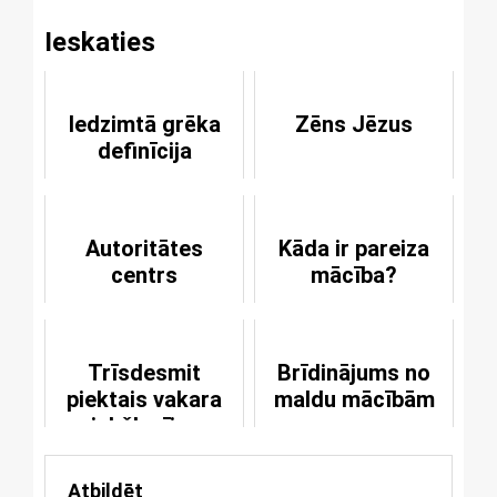
Ieskaties
Iedzimtā grēka
Zēns Jēzus
definīcija
Autoritātes
Kāda ir pareiza
centrs
mācība?
Trīsdesmit
Brīdinājums no
piektais vakara
maldu mācībām
priekšlasījums
Atbildēt