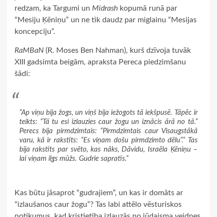
redzam, ka Targumi un
Midrash
kopumā runā par
“Mesiju Ķēniņu” un ne tik daudz par miglainu “Mesijas
koncepciju”.
RaMBaN
(R. Moses Ben Nahman), kurš dzīvoja tuvāk
XIII gadsimta beigām, apraksta Pereca piedzimšanu
šādi:
“Ap viņu bija žogs, un viņš bija iežogots tā iekšpusē. Tāpēc ir
teikts: “Tā tu esi izlauzies caur žogu un iznācis ārā no tā.”
Perecs bija pirmdzimtais: “Pirmdzimtais caur Visaugstākā
varu, kā ir rakstīts: “Es viņam došu pirmdzimto dēlu”.” Tas
bija rakstīts par svēto, kas nāks, Dāvidu, Israēla Ķēniņu –
lai viņam ilgs mūžs. Gudrie sapratīs.”
Kas būtu jāsaprot “gudrajiem”, un kas ir domāts ar
“izlaušanos caur žogu”? Tas labi attēlo vēsturiskos
notikumus, kad kristietība izlauzās no jūdaisma veidnes,