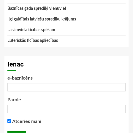
Baznīcas gada sprediķi vienuviet
Ilgi gaidītais latviešu sprediķu krājums
Lasāmviela ticības spēkam
Luteriskās ticības apliecības
Ienāc
e-baznīcēns
Parole
Atceries mani