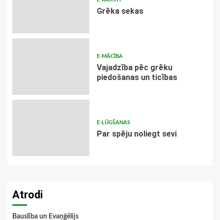
Grēka sekas
E-MĀCĪBA
Vajadzība pēc grēku
piedošanas un ticības
E-LŪGŠANAS
Par spēju noliegt sevi
Atrodi
Bauslība un Evaņģēlijs