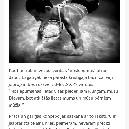
Kaut arī rabīni Vecās Derības “noslēpumus” atrod
daudz bagātīgāk nekā parasts kristīgajā baznīcā, viņi
joprojām bieži uzsver 5.Moz.29:29 vārdus:
“Noslēpumainās lietas visas pieder Tam Kungam, mūsu
Dievam, bet atklātās lietas mums un mūsu bērniem
mūžīgi.”
Prāta un garīgās koncepcijas saskaņā ar to raksturu ir
jāapraksta tēlaini. Mēs, piemēram, nevaram precīzi