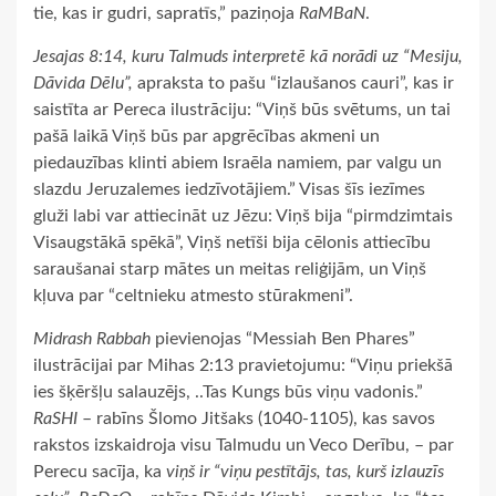
tie, kas ir gudri, sapratīs,” paziņoja
RaMBaN
.
Jesajas 8:14, kuru Talmuds interpretē kā norādi uz “Mesiju,
Dāvida Dēlu”,
apraksta to pašu “izlaušanos cauri”, kas ir
saistīta ar Pereca ilustrāciju: “Viņš būs svētums, un tai
pašā laikā Viņš būs par apgrēcības akmeni un
piedauzības klinti abiem Israēla namiem, par valgu un
slazdu Jeruzalemes iedzīvotājiem.” Visas šīs iezīmes
gluži labi var attiecināt uz Jēzu: Viņš bija “pirmdzimtais
Visaugstākā spēkā”, Viņš netīši bija cēlonis attiecību
saraušanai starp mātes un meitas reliģijām, un Viņš
kļuva par “celtnieku atmesto stūrakmeni”.
Midrash Rabbah
pievienojas “Messiah Ben Phares”
ilustrācijai par Mihas 2:13 pravietojumu: “Viņu priekšā
ies šķēršļu salauzējs, ..Tas Kungs būs viņu vadonis.”
RaSHI
– rabīns Šlomo Jitšaks (1040-1105), kas savos
rakstos izskaidroja visu Talmudu un Veco Derību, – par
Perecu sacīja, ka
viņš ir “viņu pestītājs, tas, kurš izlauzīs