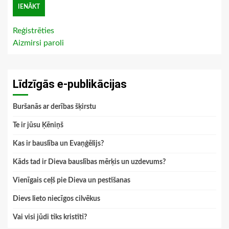
Reģistrēties
Aizmirsi paroli
Līdzīgās e-publikācijas
Buršanās ar derības šķirstu
Te ir jūsu Ķēniņš
Kas ir bauslība un Evaņģēlijs?
Kāds tad ir Dieva bauslības mērķis un uzdevums?
Vienīgais ceļš pie Dieva un pestīšanas
Dievs lieto niecīgos cilvēkus
Vai visi jūdi tiks kristīti?