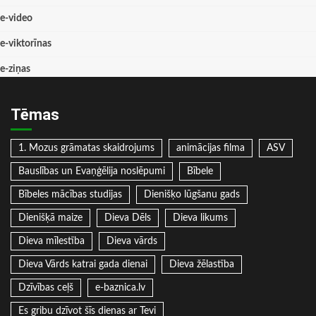
e-video
e-viktorīnas
e-ziņas
Tēmas
1. Mozus grāmatas skaidrojums
animācijas filma
ASV
Bauslības un Evaņģēlija noslēpumi
Bībele
Bībeles mācības studijas
Dienišķo lūgšanu gads
Dienišķā maize
Dieva Dēls
Dieva likums
Dieva mīlestība
Dieva vārds
Dieva Vārds katrai gada dienai
Dieva žēlastība
Dzīvības ceļš
e-baznica.lv
Es gribu dzīvot šīs dienas ar Tevi