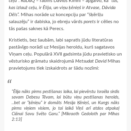
ceļu”
.
RaDaQ
– rabīns Dāvids Kimhi – apgalvo, ka “
tas,
kas izlauž ceļu, ir Ēlija, un viņu ķēniņš ir Atvase, Dāvida
Dēls”.
Mihas norāde uz koncepciju par “šķēršļu
salauzēju” ir dabiska, jo ebreju vārds
porets
ir cēlies no
tās pašas saknes kā Perecs.
Kristietis, bez šaubām, labi sapratīs jūdu literatūras
pastāvīgo norādi uz Mesijas heroldu, kurš sagatavos
Viņam ceļu. Populārā XVII gadsimta jūdu pravietisko un
vēsturisko grāmatu skaidrojumā
Metsudat David
Mihas
pravietojums tiek izskaidrots ar šādu nozīmi:
“Ēlija nāks pirms pestīšanas laika, lai pievērstu Israēla sirdis
savam Debesu Tēvam, lai būtu viņu pestīšanas herolds,
..bet ar “ķēniņu” ir domāts Mesija Ķēniņš, un Kungs nāks
pirms viņiem visiem, jo tai laikā Viņš arī atdos atpakaļ
Ciānai Savu Svēto Garu.” [
Mikraoth Gedoloth
par Mihas
2:13]