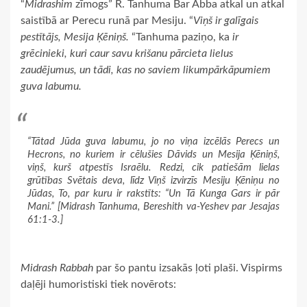
“
Midrashim
zīmogs” R. Tanhuma Bar Abba atkal un atkal
saistībā ar Perecu runā par Mesiju. “
Viņš ir galīgais
pestītājs, Mesija Ķēniņš.
“Tanhuma paziņo, ka
ir
grēcinieki, kuri caur savu krišanu pārcieta lielus
zaudējumus, un tādi, kas no saviem likumpārkāpumiem
guva labumu.
“Tātad Jūda guva labumu, jo no viņa izcēlās Perecs un
Hecrons, no kuriem ir cēlušies Dāvids un Mesija Ķēniņš,
viņš, kurš atpestīs Israēlu. Redzi, cik patiešām lielas
grūtības Svētais deva, līdz Viņš izvirzīs Mesiju Ķēniņu no
Jūdas, To, par kuru ir rakstīts: “Un Tā Kunga Gars ir pār
Mani.” [
Midrash Tanhuma, Bereshith va-Yeshev
par Jesajas
61:1-3.]
Midrash Rabbah
par šo pantu izsakās ļoti plaši. Vispirms
daļēji humoristiski tiek novērots: