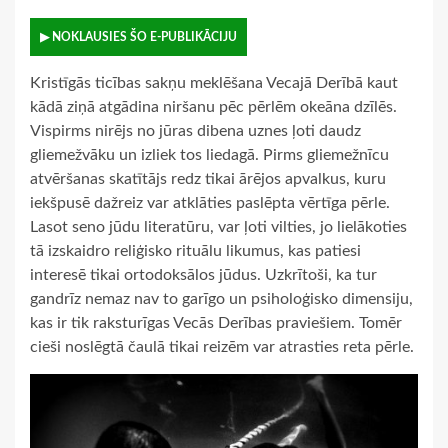
▶ NOKLAUSIES ŠO E-PUBLIKĀCIJU
Kristīgās ticības sakņu meklēšana Vecajā Derībā kaut
kādā ziņā atgādina niršanu pēc pērlēm okeāna dzīlēs.
Vispirms nirējs no jūras dibena uznes ļoti daudz
gliemežvāku un izliek tos liedagā. Pirms gliemežnīcu
atvēršanas skatītājs redz tikai ārējos apvalkus, kuru
iekšpusē dažreiz var atklāties paslēpta vērtīga pērle.
Lasot seno jūdu literatūru, var ļoti vilties, jo lielākoties
tā izskaidro reliģisko rituālu likumus, kas patiesi
interesē tikai ortodoksālos jūdus. Uzkrītoši, ka tur
gandrīz nemaz nav to garīgo un psiholoģisko dimensiju,
kas ir tik raksturīgas Vecās Derības praviešiem. Tomēr
cieši noslēgtā čaulā tikai reizēm var atrasties reta pērle.