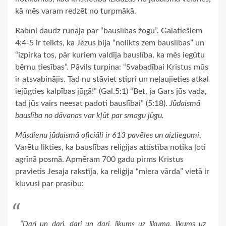
kā mēs varam redzēt no turpmākā.
Rabīni daudz runāja par “bauslības žogu”. Galatiešiem
4:4-5 ir teikts, ka Jēzus bija “nolikts zem bauslības” un
“izpirka tos, pār kuriem valdīja bauslība, ka mēs iegūtu
bērnu tiesības”. Pāvils turpina: “Svabadībai Kristus mūs
ir atsvabinājis. Tad nu stāviet stipri un neļaujieties atkal
iejūgties kalpības jūgā!” (Gal.5:1) “Bet, ja Gars jūs vada,
tad jūs vairs neesat padoti bauslībai” (5:18).
Jūdaismā
bauslība no dāvanas var kļūt par smagu jūgu.
Mūsdienu jūdaismā oficiāli ir 613 pavēles un aizliegumi
.
Varētu likties, ka bauslības reliģijas attīstība notika ļoti
agrīnā posmā. Apmēram 700 gadu pirms Kristus
pravietis Jesaja rakstīja, ka reliģija “miera vārda” vietā ir
kļuvusi par prasību:
“Dari un dari, dari un dari, likums uz likuma, likums uz