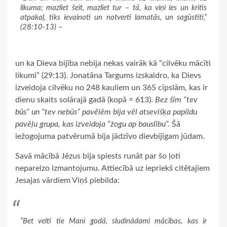
likuma; mazliet šeit, mazliet tur – tā, ka viņi ies un kritīs
atpakaļ, tiks ievainoti un notverti lamatās, un sagūstīti,”
(28:10-13) –
un ka Dieva bijība nebija nekas vairāk kā “cilvēku mācīti
likumi” (29:13). Jonatāna Targums izskaidro, ka Dievs
izveidoja cilvēku no 248 kauliem un 365 cīpslām, kas ir
dienu skaits solārajā gadā (kopā = 613).
Bez šīm “tev
būs” un “tev nebūs” pavēlēm bija vēl atsevišķa papildu
pavēļu grupa, kas izveidoja “žogu ap bauslību”.
Šā
iežogojuma patvērumā bija jādzīvo dievbijīgam jūdam.
Savā mācībā Jēzus bija spiests runāt par šo ļoti
nepareizo izmantojumu. Attiecībā uz iepriekš citētajiem
Jesajas vārdiem Viņš piebilda:
“Bet velti tie Mani godā, sludinādami mācības, kas ir