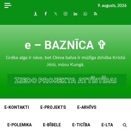
Skip
9. augusts, 2026
to
Draugiem
Facebook
Twitter
Instagram
LinkedIn
whatsapp
RSS
content
e – BAZNĪCA ✞
Grēka alga ir nāve, bet Dieva balva ir mūžīga dzīvība Kristū
Jēzū, mūsu Kungā.
E-KONTAKTI
E-PROJEKTS
E-ARHĪVS
E-POLEMIKA
E-BĪBELE
E-TICĪBA
E-LTA