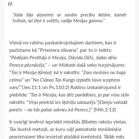
“Jūda bija aizņemts ar savām precību lietām, kamēr
Svētais, lai Viņš ir svētīts, radīja Mesijas gaismu.”
Vienā no rabīnu paskaidrojošajiem darbiem, kas ir
pazīstams kā “Priestera dāvana”, par to ir teikts:
“
Pēdējais Pestītājs ir Mesija, Dāvida Dēls, Jūdas dēla
Pereca pēcnācējs,”
– un
Midrash
daļā seko turpinājums:
“
Tas ir Mesija Ķēniņš; kā ir rakstīts: “Zars riesīsies no Isaja
celma” un “No Ciānas Tas Kungs izplatīs tava sceptera
varu”.”
(Jes.11:1 un Ps.110:2) Rabīnu izskaidrojumā ir
piebilde:
“Tas ir Mesija, kas drīz parādīsies, jo par viņu stāv
rakstīts: “Viņu priekšā ies šķēršļu salauzējs.”[Ebreju valodā
porets – no tās pašas saknes kā Perecs.]”
(Mih.2:13)
Ir svarīgi ievērot iepriekš minētās Bībeles rakstu vietas.
Tās ilustrē metodi, ar kuru
vāji pamatotie mesiāniskie
pravietojumi tika ievietoti plašākā kontekstā
. Tālāk mēs