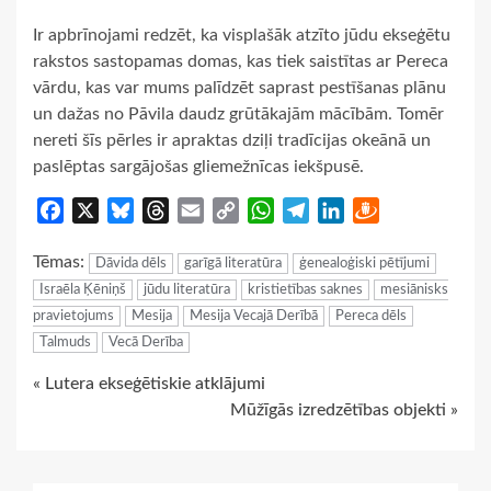
Ir apbrīnojami redzēt, ka visplašāk atzīto jūdu ekseģētu
rakstos sastopamas domas, kas tiek saistītas ar Pereca
vārdu, kas var mums palīdzēt saprast pestīšanas plānu
un dažas no Pāvila daudz grūtākajām mācībām. Tomēr
nereti šīs pērles ir apraktas dziļi tradīcijas okeānā un
paslēptas sargājošas gliemežnīcas iekšpusē.
Facebook
X
Bluesky
Threads
Email
Copy
WhatsApp
Telegram
LinkedIn
Draugiem
Link
Tēmas:
Dāvida dēls
garīgā literatūra
ģenealoģiski pētījumi
Israēla Ķēniņš
jūdu literatūra
kristietības saknes
mesiānisks
pravietojums
Mesija
Mesija Vecajā Derībā
Pereca dēls
Talmuds
Vecā Derība
Continue
« Lutera ekseģētiskie atklājumi
Mūžīgās izredzētības objekti »
Reading