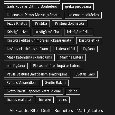
Gads kopa ar Dītrihu Bonhēferu
grēku piedošana
Ikdienas ar Pirmo Mozus grāmatu
Ikdienas meditācijas
Jēzus Kristus
Kristība
Kristīgā dogmatika
Kristīgā dzīve
kristīgā mācība
kristīgā mūzika
Kristīgās ētikas un morāles rokasgrāmata
kristīgā ētika
Lasāmviela ticības spēkam
Lutera citāti
lūgšana
Mazā katehisma skaidrojums
Mārtiņš Luters
par lūgšanu
Piecas minūtes kopā ar Luteru
Pāvila vēstules galatiešiem skaidrojums
Svētais Gars
Svētais Vakarēdiens
Svētie Raksti
Svēto Rakstu apceres katrai dienai
ticība
ticības realitāte
Tēvreize
velns
Aleksandrs Bite
Dītrihs Bonhēfers
Mārtiņš Luters