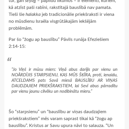
tur, gan
seyag
– papildu likumos – ir elementi, kuriem,
kā atzīst paši rabīni, rakstītajā bauslībā nav pamata.
Tieši šie
halakka
jeb tradicionālie priekšraksti ir viena
no mūsdienu Israēla visgrūtākajām iekšējām
problēmām.
Par šo “žogu ap bauslību” Pāvils runāja Efeziešiem
2:14-15:
“Jo Viņš ir mūsu miers: Viņā abus darījis par vienu un
NOĀRDĪJIS STARPSIENU, KAS MŪS ŠĶĪRA, proti, ienaidu,
ATCELDAMS pats Savā miesā BAUSLĪBU AR VIŅAS
DAUDZAJIEM PRIEKŠRAKSTIEM, lai Sevī abus pārradītu
par vienu jaunu cilvēku un nodibinātu mieru.”
Šo “starpsienu” un “bauslību ar viņas daudzajiem
priekšrakstiem” mēs varam saprast tikai kā “žogu ap
bauslību”. Kristus ar Savu upura nāvi to salauza. “Un