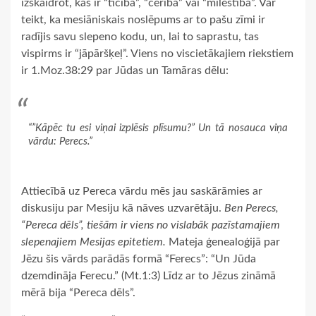
izskaidrot, kas ir “ticība”, “cerība” vai “mīlestība”. Var
teikt, ka mesiāniskais noslēpums ar to pašu zīmi ir
radījis savu slepeno kodu, un, lai to saprastu, tas
vispirms ir “jāpāršķeļ”. Viens no viscietākajiem riekstiem
ir 1.Moz.38:29 par Jūdas un Tamāras dēlu:
“”Kāpēc tu esi viņai izplēsis plīsumu?” Un tā nosauca viņa
vārdu: Perecs.”
Attiecībā uz Pereca vārdu mēs jau saskārāmies ar
diskusiju par Mesiju kā nāves uzvarētāju.
Ben Perecs,
“Pereca dēls”, tiešām ir viens no vislabāk pazīstamajiem
slepenajiem Mesijas epitetiem.
Mateja ģenealoģijā par
Jēzu šis vārds parādās formā “Ferecs”: “Un Jūda
dzemdināja Ferecu.” (Mt.1:3) Līdz ar to Jēzus zināmā
mērā bija “Pereca dēls”.