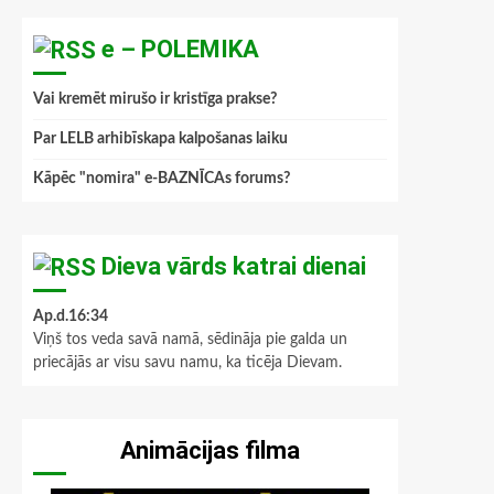
e – POLEMIKA
Vai kremēt mirušo ir kristīga prakse?
Par LELB arhibīskapa kalpošanas laiku
Kāpēc "nomira" e-BAZNĪCAs forums?
Dieva vārds katrai dienai
Ap.d.16:34
Viņš tos veda savā namā, sēdināja pie galda un
priecājās ar visu savu namu, ka ticēja Dievam.
Animācijas filma