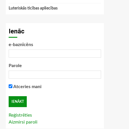
Luteriskās ticības apliecības
Ienāc
e-baznīcēns
Parole
Atceries mani
Reģistrēties
Aizmirsi paroli