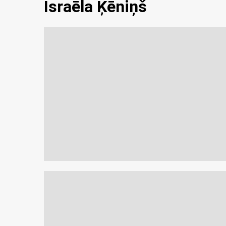
Israēla Ķēniņš