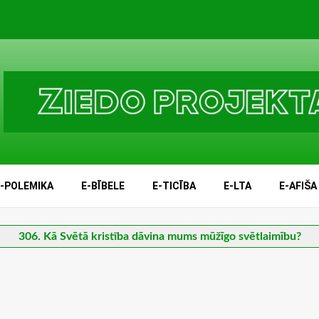
E-POLEMIKA
E-BĪBELE
E-TICĪBA
E-LTA
E-AFIŠA
306. Kā Svētā kristība dāvina mums mūžīgo svētlaimību?