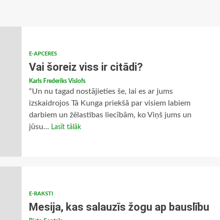
E-APCERES
Vai šoreiz viss ir citādi?
Karls Frederiks Vislofs
“Un nu tagad nostājieties še, lai es ar jums
izskaidrojos Tā Kunga priekšā par visiem labiem
darbiem un žēlastības liecībām, ko Viņš jums un
jūsu...
Lasīt tālāk
E-RAKSTI
Mesija, kas salauzīs žogu ap bauslību