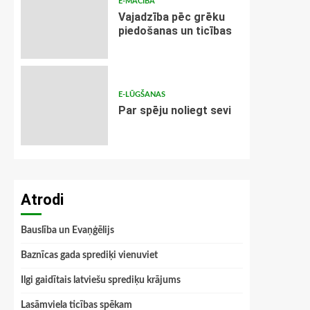
E-MĀCĪBA
Vajadzība pēc grēku
piedošanas un ticības
E-LŪGŠANAS
Par spēju noliegt sevi
Atrodi
Bauslība un Evaņģēlijs
Baznīcas gada sprediķi vienuviet
Ilgi gaidītais latviešu sprediķu krājums
Lasāmviela ticības spēkam