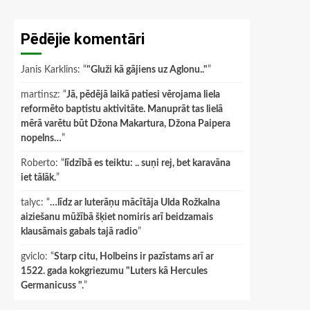
Pēdējie komentāri
Janis Karklins
: “
"Gluži kā gājiens uz Aglonu.."
”
martinsz
: “
Jā, pēdējā laikā patiesi vērojama liela
reformēto baptistu aktivitāte. Manuprāt tas lielā
mērā varētu būt Džona Makartura, Džona Paipera
nopelns…
”
Roberto
: “
līdzībā es teiktu: .. suņi rej, bet karavāna
iet tālāk.
”
talyc
: “
…līdz ar luterāņu mācītāja Ulda Rožkalna
aiziešanu mūžībā šķiet nomiris arī beidzamais
klausāmais gabals tajā radio
”
gviclo
: “
Starp citu, Holbeins ir pazīstams arī ar
1522. gada kokgriezumu "Luters kā Hercules
Germanicuss ".
”