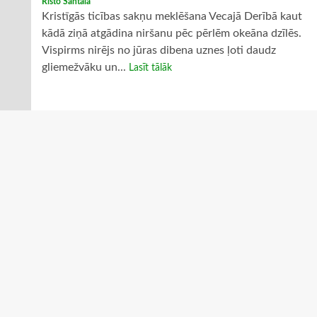
Risto Santala
Kristīgās ticības sakņu meklēšana Vecajā Derībā kaut
kādā ziņā atgādina niršanu pēc pērlēm okeāna dzīlēs.
Vispirms nirējs no jūras dibena uznes ļoti daudz
gliemežvāku un...
Lasīt tālāk