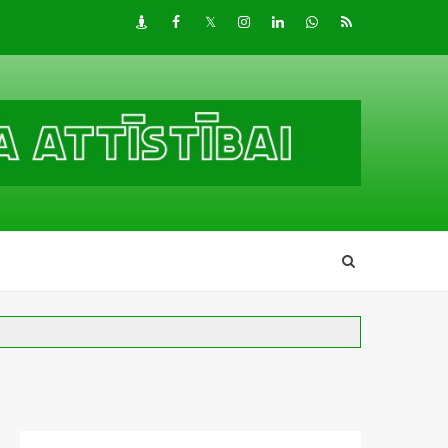
Draugiem
Facebook
Twitter
Instagram
LinkedIn
whatsapp
RSS