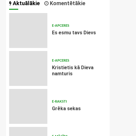
Aktuālākie
Komentētākie
E-APCERES
Es esmu tavs Dievs
E-APCERES
Kristietis kā Dieva
namturis
E-RAKSTI
Grēka sekas