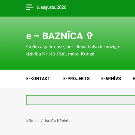
Skip
6. augusts, 2026
to
content
e – BAZNĪCA ✞
Grēka alga ir nāve, bet Dieva balva ir mūžīga
dzīvība Kristū Jēzū, mūsu Kungā.
E-KONTAKTI
E-PROJEKTS
E-ARHĪVS
Sākums
Israēla Ķēniņš