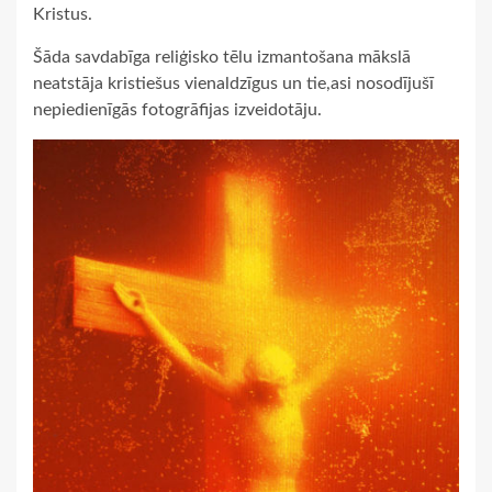
Kristus.
Šāda savdabīga reliģisko tēlu izmantošana mākslā
neatstāja kristiešus vienaldzīgus un tie,asi nosodījušī
nepiedienīgās fotogrāfijas izveidotāju.