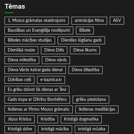
Tēmas
1. Mozus grāmatas skaidrojums
animācijas filma
ASV
Bauslības un Evaņģēlija noslēpumi
Bībele
Bībeles mācības studijas
Dienišķo lūgšanu gads
Dienišķā maize
Dieva Dēls
Dieva likums
Dieva mīlestība
Dieva vārds
Dieva Vārds katrai gada dienai
Dieva žēlastība
Dzīvības ceļš
e-baznica.lv
Es gribu dzīvot šīs dienas ar Tevi
Gads kopa ar Dītrihu Bonhēferu
grēku piedošana
Ikdienas ar Pirmo Mozus grāmatu
Ikdienas meditācijas
Jēzus Kristus
Kristība
Kristīgā dogmatika
Kristīgā dzīve
kristīgā mācība
kristīgā mūzika