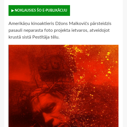
▶ NOKLAUSIES ŠO E-PUBLIKĀCIJU
Amerikāņu kinoaktieris Džons Malkovičs pārsteidzis
pasauli neparasta foto projekta ietvaros, atveidojot
krustā sistā Pestītāja tēlu.