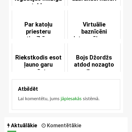
tablo
Par katoļu
Virtuālie
priesteru
baznīcēni
tiesībām
interesējas par
precēties
seksu un
lūgšanām
Riekstkodis esot
Bojs Džordžs
ļauno garu
atdod nozagto
apsēsts
ikonu
Atbildēt
Lai komentētu, jums
jāpiesakās
sistēmā.
Aktuālākie
Komentētākie