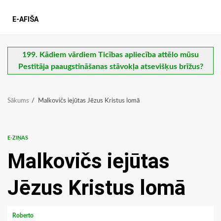
E-AFIŠA
199. Kādiem vārdiem Ticības apliecība attēlo mūsu
Pestītāja paaugstināšanas stāvokļa atsevišķus brīžus?
Sākums
Malkovičs iejūtas Jēzus Kristus lomā
E-ZIŅAS
Malkovičs iejūtas
Jēzus Kristus lomā
Roberto