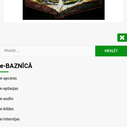
Meklēt:
e-BAZNĪCĀ
e-apceres
e-aptaujas
e-audio
e-bildes
e-intervijas