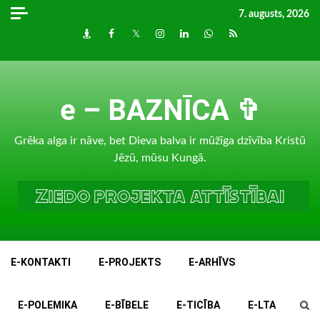
Skip
7. augusts, 2026
to
Draugiem
Facebook
Twitter
Instagram
LinkedIn
whatsapp
RSS
content
e – BAZNĪCA ✞
Grēka alga ir nāve, bet Dieva balva ir mūžīga dzīvība Kristū
Jēzū, mūsu Kungā.
E-KONTAKTI
E-PROJEKTS
E-ARHĪVS
E-POLEMIKA
E-BĪBELE
E-TICĪBA
E-LTA