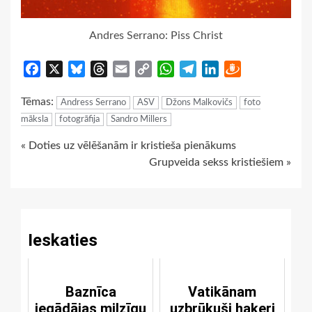
Andres Serrano: Piss Christ
Facebook
X
Bluesky
Threads
Email
Copy
WhatsApp
Telegram
LinkedIn
Draugiem
Link
Tēmas:
Andress Serrano
ASV
Džons Malkovičs
foto
māksla
fotogrāfija
Sandro Millers
Continue
« Doties uz vēlēšanām ir kristieša pienākums
Grupveida sekss kristiešiem »
Reading
Ieskaties
Baznīca
Vatikānam
iegādājas milzīgu
uzbrūkuši hakeri