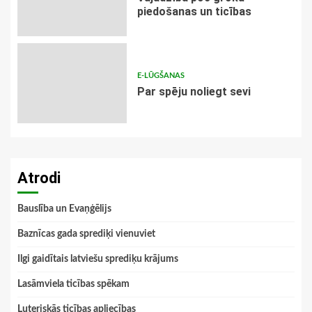
piedošanas un ticības
E-LŪGŠANAS
Par spēju noliegt sevi
Atrodi
Bauslība un Evaņģēlijs
Baznīcas gada sprediķi vienuviet
Ilgi gaidītais latviešu sprediķu krājums
Lasāmviela ticības spēkam
Luteriskās ticības apliecības