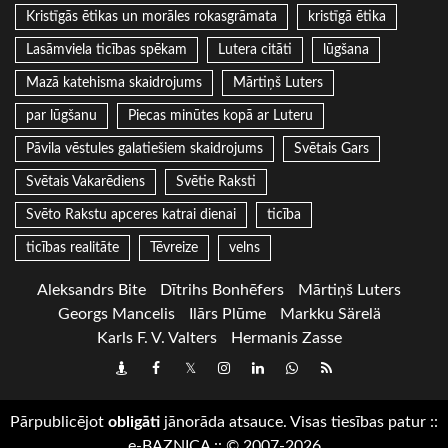
Kristīgās ētikas un morāles rokasgrāmata
kristīgā ētika
Lasāmviela ticības spēkam
Lutera citāti
lūgšana
Mazā katehisma skaidrojums
Mārtiņš Luters
par lūgšanu
Piecas minūtes kopā ar Luteru
Pāvila vēstules galatiešiem skaidrojums
Svētais Gars
Svētais Vakarēdiens
Svētie Raksti
Svēto Rakstu apceres katrai dienai
ticība
ticības realitāte
Tēvreize
velns
Aleksandrs Bite
Dītrihs Bonhēfers
Mārtiņš Luters
Georgs Mancelis
Ilārs Plūme
Markku Särelä
Karls F. V. Valters
Hermanis Zasse
Draugiem
Facebook
Twitter
Instagram
LinkedIn
whatsapp
RSS
Pārpublicējot
obligāti
jānorāda atsauce. Visas tiesības patur
::
e-BAZNICA
::
© 2007-2026