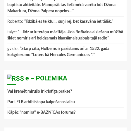
baptistu aktivitāte. Manuprāt tas lielā mērā varētu būt Džona
Makartura, Džona Paipera nopelns…
”
Roberto
: “
līdzībā es teiktu: .. suņi rej, bet karavāna iet tālāk.
”
talyc
: “
…līdz ar luterāņu mācītāja Ulda Rožkalna aiziešanu mūžībā
šķiet nomiris arī beidzamais klausāmais gabals tajā radio
”
gviclo
: “
Starp citu, Holbeins ir pazīstams arī ar 1522. gada
kokgriezumu "Luters kā Hercules Germanicuss ".
”
e – POLEMIKA
Vai kremēt mirušo ir kristīga prakse?
Par LELB arhibīskapa kalpošanas laiku
Kāpēc "nomira" e-BAZNĪCAs forums?