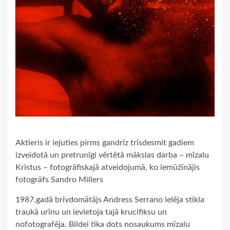
Aktieris ir iejuties pirms gandrīz trīsdesmit gadiem
izveidotā un pretrunīgi vērtētā mākslas darba – mīzalu
Kristus – fotogrāfiskajā atveidojumā, ko iemūžīnājis
fotogrāfs Sandro Millers
1987.gadā brīvdomātājs Andress Serrano ielēja stikla
traukā urīnu un ievietoja tajā krucifiksu un
nofotografēja. Bildei tika dots nosaukums mīzalu