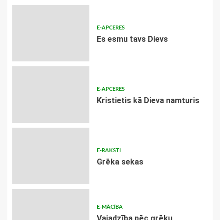
E-APCERES
Es esmu tavs Dievs
E-APCERES
Kristietis kā Dieva namturis
E-RAKSTI
Grēka sekas
E-MĀCĪBA
Vajadzība pēc grēku