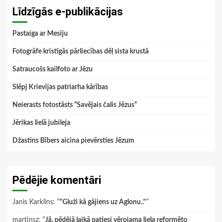
Līdzīgās e-publikācijas
Pastaiga ar Mesiju
Fotogrāfe kristīgās pārliecības dēļ sista krustā
Satraucošs kailfoto ar Jēzu
Slēpj Krievijas patriarha kārības
Neierasts fotostāsts “Savējais čalis Jēzus”
Jērikas lielā jubileja
Džastins Bībers aicina pievērsties Jēzum
Pēdējie komentāri
Janis Karklins
: “
"Gluži kā gājiens uz Aglonu.."
”
martinsz
: “
Jā, pēdējā laikā patiesi vērojama liela reformēto