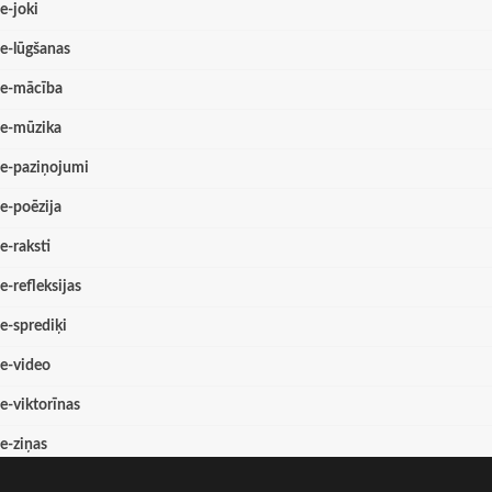
e-joki
e-lūgšanas
e-mācība
e-mūzika
e-paziņojumi
e-poēzija
e-raksti
e-refleksijas
e-sprediķi
e-video
e-viktorīnas
e-ziņas