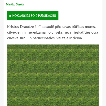
Markku Särelä
▶ NOKLAUSIES ŠO E-PUBLIKĀCIJU
Kristus Draudze šinī pasaulē pēc savas būtības mums,
cilvēkiem, ir neredzama, jo cilvēks nevar ieskatīties otra
cilvēka sirdī un pārliecināties, vai tajā ir ticība.