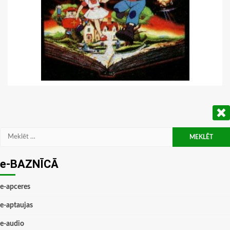
Meklēt:
e-BAZNĪCĀ
e-apceres
e-aptaujas
e-audio