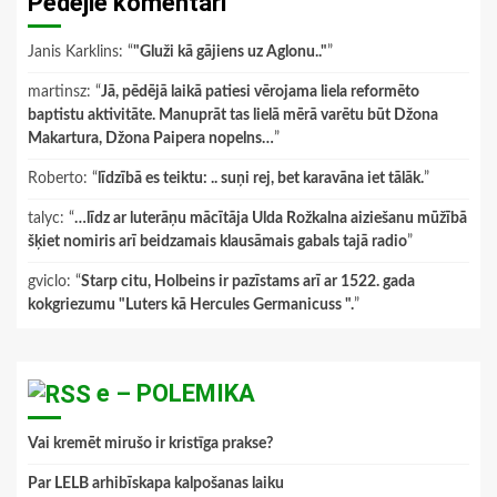
Pēdējie komentāri
Janis Karklins
: “
"Gluži kā gājiens uz Aglonu.."
”
martinsz
: “
Jā, pēdējā laikā patiesi vērojama liela reformēto
baptistu aktivitāte. Manuprāt tas lielā mērā varētu būt Džona
Makartura, Džona Paipera nopelns…
”
Roberto
: “
līdzībā es teiktu: .. suņi rej, bet karavāna iet tālāk.
”
talyc
: “
…līdz ar luterāņu mācītāja Ulda Rožkalna aiziešanu mūžībā
šķiet nomiris arī beidzamais klausāmais gabals tajā radio
”
gviclo
: “
Starp citu, Holbeins ir pazīstams arī ar 1522. gada
kokgriezumu "Luters kā Hercules Germanicuss ".
”
e – POLEMIKA
Vai kremēt mirušo ir kristīga prakse?
Par LELB arhibīskapa kalpošanas laiku