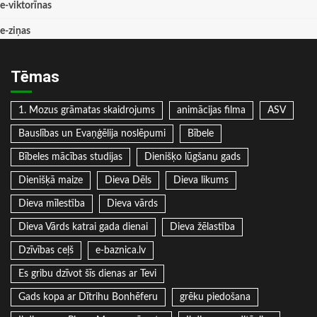
e-viktorīnas
e-ziņas
Tēmas
1. Mozus grāmatas skaidrojums
animācijas filma
ASV
Bauslības un Evaņģēlija noslēpumi
Bībele
Bībeles mācības studijas
Dienišķo lūgšanu gads
Dienišķā maize
Dieva Dēls
Dieva likums
Dieva mīlestība
Dieva vārds
Dieva Vārds katrai gada dienai
Dieva žēlastība
Dzīvības ceļš
e-baznica.lv
Es gribu dzīvot šīs dienas ar Tevi
Gads kopa ar Dītrihu Bonhēferu
grēku piedošana