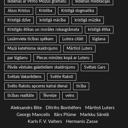
Ikdienas ar Pirmo Mozus grāmatu
Ikdienas meditācijas
Jēzus Kristus
Kristība
Kristīgā dogmatika
Kristīgā dzīve
kristīgā mācība
kristīgā mūzika
Kristīgās ētikas un morāles rokasgrāmata
kristīgā ētika
Lasāmviela ticības spēkam
Lutera citāti
lūgšana
Mazā katehisma skaidrojums
Mārtiņš Luters
par lūgšanu
Piecas minūtes kopā ar Luteru
Pāvila vēstules galatiešiem skaidrojums
Svētais Gars
Svētais Vakarēdiens
Svētie Raksti
Svēto Rakstu apceres katrai dienai
ticība
ticības realitāte
Tēvreize
velns
Aleksandrs Bite
Dītrihs Bonhēfers
Mārtiņš Luters
Georgs Mancelis
Ilārs Plūme
Markku Särelä
Karls F. V. Valters
Hermanis Zasse