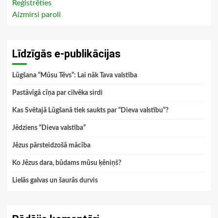
Reģistrēties
Aizmirsi paroli
Līdzīgās e-publikācijas
Lūgšana “Mūsu Tēvs”: Lai nāk Tava valstība
Pastāvīgā cīņa par cilvēka sirdi
Kas Svētajā Lūgšanā tiek saukts par “Dieva valstību”?
Jēdziens “Dieva valstība”
Jēzus pārsteidzošā mācība
Ko Jēzus dara, būdams mūsu ķēniņš?
Lielās galvas un šaurās durvis