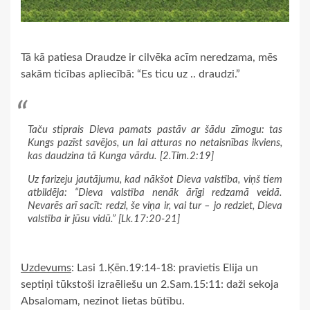
Tā kā patiesa Draudze ir cilvēka acīm neredzama, mēs
sakām ticības apliecībā: “Es ticu uz .. draudzi.”
Taču stiprais Dieva pamats pastāv ar šādu zīmogu: tas
Kungs pazīst savējos, un lai atturas no netaisnības ikviens,
kas daudzina tā Kunga vārdu. [2.Tim.2:19]
Uz farizeju jautājumu, kad nākšot Dieva valstība, viņš tiem
atbildēja: “Dieva valstība nenāk ārīgi redzamā veidā.
Nevarēs arī sacīt: redzi, še viņa ir, vai tur – jo redziet, Dieva
valstība ir jūsu vidū.” [Lk.17:20-21]
Uzdevums
: Lasi 1.Ķēn.19:14-18: pravietis Elija un
septiņi tūkstoši izraēliešu un 2.Sam.15:11: daži sekoja
Absalomam, nezinot lietas būtību.