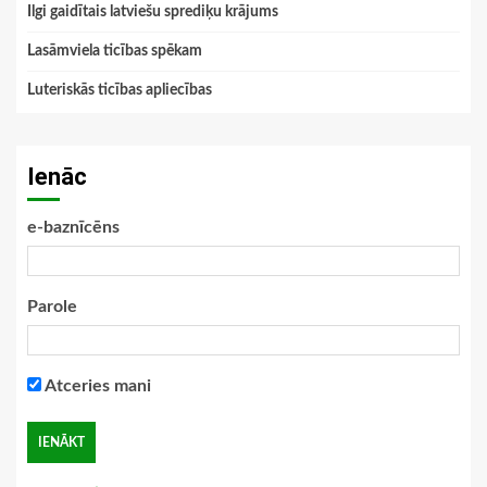
Ilgi gaidītais latviešu sprediķu krājums
Lasāmviela ticības spēkam
Luteriskās ticības apliecības
Ienāc
e-baznīcēns
Parole
Atceries mani