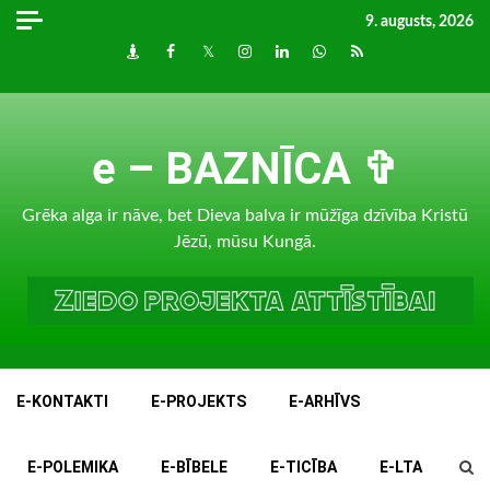
Skip
9. augusts, 2026
to
Draugiem
Facebook
Twitter
Instagram
LinkedIn
whatsapp
RSS
content
e – BAZNĪCA ✞
Grēka alga ir nāve, bet Dieva balva ir mūžīga dzīvība Kristū
Jēzū, mūsu Kungā.
E-KONTAKTI
E-PROJEKTS
E-ARHĪVS
E-POLEMIKA
E-BĪBELE
E-TICĪBA
E-LTA