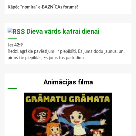
Kāpēc "nomira" e-BAZNĪCAs forums?
Dieva vārds katrai dienai
Jes.42:9
Redzi, agrākie pavēstījumi ir piepildīti, Es jums dodu jaunus, un,
pirms tie piepildās, Es jums tos pasludinu.
Animācijas filma