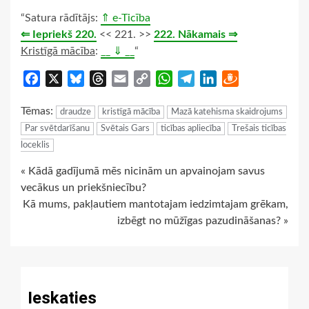
“Satura rādītājs:
⇑ e-Ticība
⇐ Iepriekš 220.
<< 221. >>
222. Nākamais ⇒
Kristīgā mācība
:
__ ⇓ __
“
Facebook
X
Bluesky
Threads
Email
Copy
WhatsApp
Telegram
LinkedIn
Draugiem
Link
Tēmas:
draudze
kristīgā mācība
Mazā katehisma skaidrojums
Par svētdarīšanu
Svētais Gars
ticības apliecība
Trešais ticības
loceklis
Continue
« Kādā gadījumā mēs nicinām un apvainojam savus
vecākus un priekšniecību?
Reading
Kā mums, pakļautiem mantotajam iedzimtajam grēkam,
izbēgt no mūžīgas pazudināšanas? »
Ieskaties