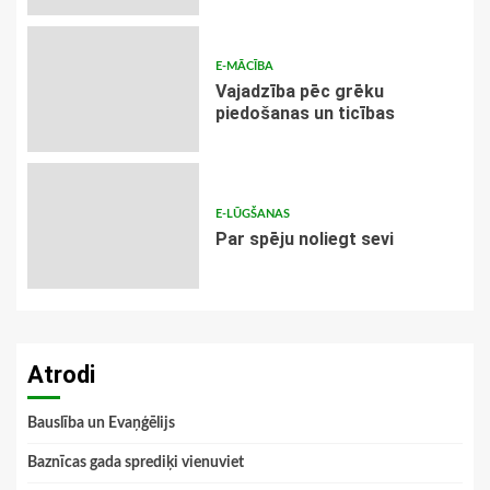
E-MĀCĪBA
Vajadzība pēc grēku
piedošanas un ticības
E-LŪGŠANAS
Par spēju noliegt sevi
Atrodi
Bauslība un Evaņģēlijs
Baznīcas gada sprediķi vienuviet