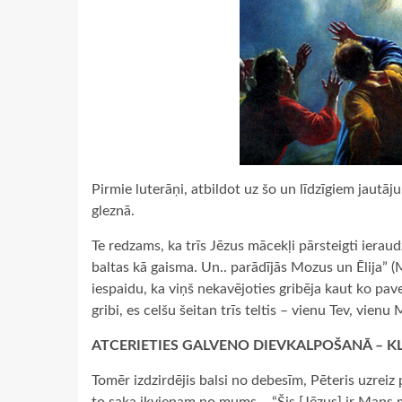
Pirmie luterāņi, atbildot uz šo un līdzīgiem jautāj
gleznā.
Te redzams, ka trīs Jēzus mācekļi pārsteigti ieraud
baltas kā gaisma. Un.. parādījās Mozus un Ēlija” (M
iespaidu, ka viņš nekavējoties gribēja kaut ko pave
gribi, es celšu šeitan trīs teltis – vienu Tev, vien
ATCERIETIES GALVENO DIEVKALPOŠANĀ – KL
Tomēr izdzirdējis balsi no debesīm, Pēteris uzreiz