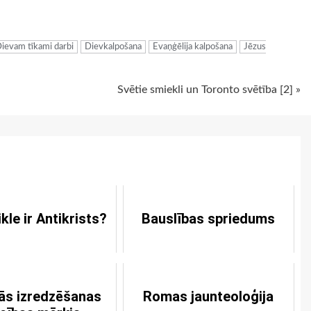
ugiem
ievam tīkami darbi
Dievkalpošana
Evaņģēlija kalpošana
Jēzus
Svētie smiekli un Toronto svētība [2] »
ikle ir Antikrists?
Bauslības spriedums
ās izredzēšanas
Romas jaunteoloģija