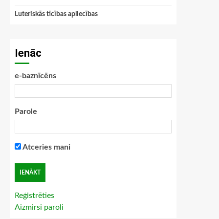
Luteriskās ticības apliecības
Ienāc
e-baznīcēns
Parole
Atceries mani
Reģistrēties
Aizmirsi paroli