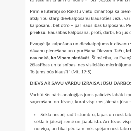
to saka ikvienam no mums – “Šis [Jēzus] ir Mans m
Pirmie luterāņi šo Rakstu vietu izmantoja kā piemē
atšķirību starp dievkalpošanu klausoties Jēzu, vai
kalpošanu, bet otro – par Bauslības kalpošanu. Pi
priekšu
. Bauslības kalpošana, proti, darbi, ko jūs 
Evaņģēlija kalpošana un dievkalpojums ir dāvanu 
dāvanu pienešana un upurēšana Dievam. Taču,
ie
nav nekā, ko Viņam piedāvāt
. Šī mācība, ka Evaņ
žēlastības un taisnības, nes vislielāko mierinājumu
To jums būs klausīt” (Mt. 17:5) .
DIEVS AR SAVU VĀRDU IZRAISA JŪSU DARB
Varbūt šīs pāris analoģijas jums palīdzēs labāk izp
saņemšanu no Jēzus), kurai vispirms jāienāk jūsu s
Sēkla nespēj radīt stumbru, lapas un nest la
sēkla ir jāiesēj zemē un jāaplaista. Arī Jēzus 
no viņa, un tikai pēc tam mēs spējam nest labo d