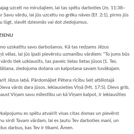
vajag uzcelt no mirušajiem, lai tas spētu darboties (Jņ. 11:38–
r Savu vārdu, lai jūs uzceltu no grēku nāves (Ef. 2:1), pirms jūs
u lūgt, slavēt dziesmās vai dot ziedojumus.
RZIENU
veno uzskatītu savu darbošanos. Kā tas redzams Jēzus
ņš vēlas, lai jūs īpaši pievērstu uzmanību vārdiem: “To jums būs
ārds tiek uzklausīts, tas paveic lielas lietas jūsos (1. Tes.
iedāšana, ziedojuma došana un kalpošana savam tuvākajam.
rīt Jēzus labā. Pārdomājiet Pētera rīcību šeit attēlotajā
va vārds dara jūsos. Ieklausieties Viņā (Mt. 17:5). Dievs grib,
 paust Viņam savu mīlestību un kā Viņam kalpot, ir ieklausīties
vkalpojumu es spētu atvairīt visas citas domas un pievērst
 sirdi Tavam vārdam, lai es ļautu Tev darboties manī, un
dus darbus, kas Tev ir tīkami. Āmen.