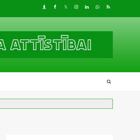
Draugiem
Facebook
Twitter
Instagram
LinkedIn
whatsapp
RSS