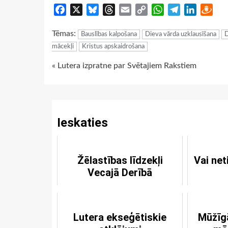
Facebook
X
Bluesky
Threads
Email
Copy
WhatsApp
Telegram
LinkedIn
Dra
Link
Tēmas:
Bauslības kalpošana
Dieva vārda uzklausīšana
D
mācekļi
Kristus apskaidrošana
Continue
« Lutera izpratne par Svētajiem Rakstiem
Reading
Ieskaties
Žēlastības līdzekļi
Vai net
Vecajā Derībā
Lutera ekseģētiskie
Mūžīg