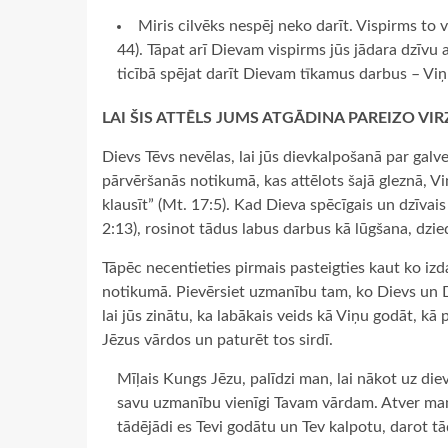
Miris cilvēks nespēj neko darīt. Vispirms to 
44). Tāpat arī Dievam vispirms jūs jādara dzīvu a
ticībā spējat darīt Dievam tīkamus darbus – Viņ
LAI ŠIS ATTĒLS JUMS ATGĀDINA PAREIZO VI
Dievs Tēvs nevēlas, lai jūs dievkalpošanā par gal
pārvēršanās notikumā, kas attēlots šajā gleznā, Vi
klausīt” (Mt. 17:5). Kad Dieva spēcīgais un dzīvais v
2:13), rosinot tādus labus darbus kā lūgšana, dz
Tāpēc necentieties pirmais pasteigties kaut ko izda
notikumā. Pievērsiet uzmanību tam, ko Dievs un Die
lai jūs zinātu, ka labākais veids kā Viņu godāt, kā
Jēzus vārdos un paturēt tos sirdī.
Mīļais Kungs Jēzu, palīdzi man, lai nākot uz die
savu uzmanību vienīgi Tavam vārdam. Atver manu
tādējādi es Tevi godātu un Tev kalpotu, darot tā