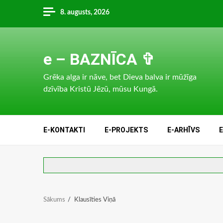
Skip
8. augusts, 2026
to
content
e – BAZNĪCA ✞
Grēka alga ir nāve, bet Dieva balva ir mūžīga
dzīvība Kristū Jēzū, mūsu Kungā.
E-KONTAKTI
E-PROJEKTS
E-ARHĪVS
Sākums
Klausīties Viņā