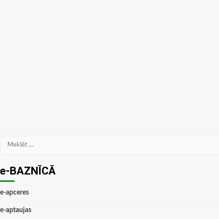
Meklēt:
e-BAZNĪCĀ
e-apceres
e-aptaujas