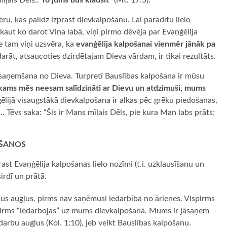
īļais Dēls..
To jums būs klausīt
” (Mt. 17:5).
ru, kas palīdz izprast dievkalpošanu. Lai parādītu lielo
 kaut ko darot Viņa labā, viņi pirmo dēvēja par Evaņģēlija
e tam viņi uzsvēra, ka
evanģēlija kalpošanai vienmēr jānāk pa
darāt, atsaucoties dzirdētajam Dieva vārdam, ir tikai rezultāts.
saņemšana no Dieva. Turpretī Bauslības kalpošana ir mūsu
kams mēs neesam salīdzināti ar Dievu un atdzimuši, mums
ģēlijā visaugstākā dievkalpošana ir alkas pēc grēku piedošanas,
.. Tēvs saka: “Šis ir Mans mīļais Dēls, pie kura Man labs prāts;
OŠANOS
rast Evaņģēlija kalpošanas lielo nozīmi (t.i. uzklausīšanu un
irdī un prātā.
bus augļus, pirms nav saņēmusi iedarbība no ārienes. Vispirms
vispirms “iedarbojas” uz mums dievkalpošanā. Mums ir jāsaņem
arbu augļus (Kol. 1:10), jeb veikt Bauslības kalpošanu.