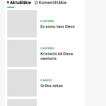
Aktuālākie
Komentētākie
E-APCERES
Es esmu tavs Dievs
E-APCERES
Kristietis kā Dieva
namturis
E-RAKSTI
Grēka sekas