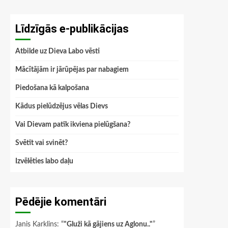
Līdzīgās e-publikācijas
Atbilde uz Dieva Labo vēsti
Mācītājām ir jārūpējas par nabagiem
Piedošana kā kalpošana
Kādus pielūdzējus vēlas Dievs
Vai Dievam patīk ikviena pielūgšana?
Svētīt vai svinēt?
Izvēlēties labo daļu
Pēdējie komentāri
Janis Karklins
: “
"Gluži kā gājiens uz Aglonu.."
”