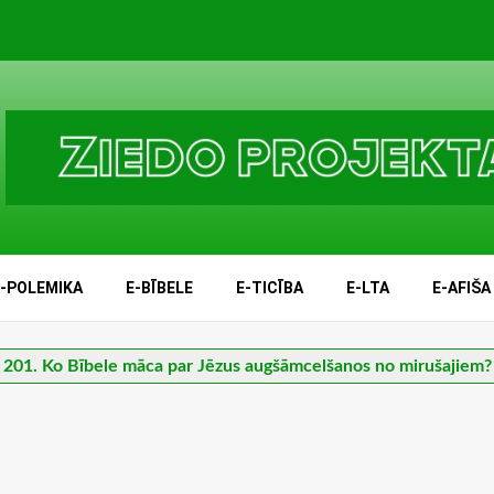
E-POLEMIKA
E-BĪBELE
E-TICĪBA
E-LTA
E-AFIŠA
201. Ko Bībele māca par Jēzus augšāmcelšanos no mirušajiem?