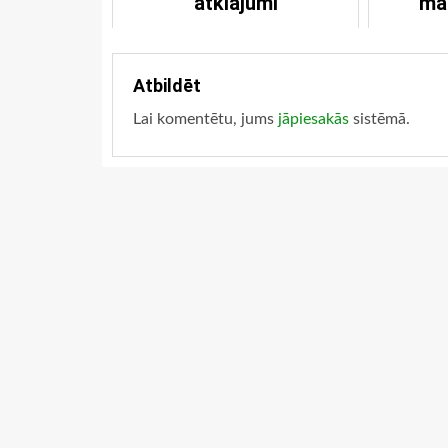
atklājumi
mā
Atbildēt
Lai komentētu, jums
jāpiesakās
sistēmā.