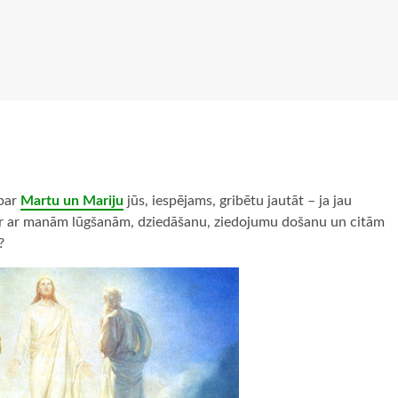
par
Martu un Mariju
jūs, iespējams, gribētu jautāt – ja jau
ad ir ar manām lūgšanām, dziedāšanu, ziedojumu došanu un citām
?