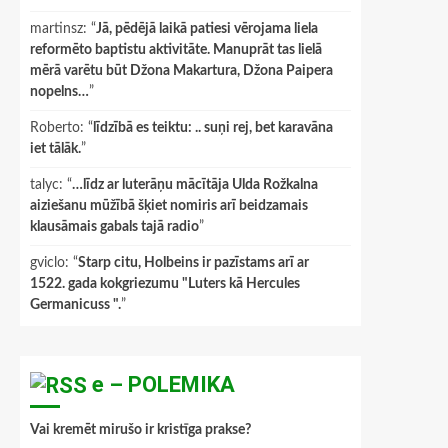
martinsz
: “
Jā, pēdējā laikā patiesi vērojama liela
reformēto baptistu aktivitāte. Manuprāt tas lielā
mērā varētu būt Džona Makartura, Džona Paipera
nopelns…
”
Roberto
: “
līdzībā es teiktu: .. suņi rej, bet karavāna
iet tālāk.
”
talyc
: “
…līdz ar luterāņu mācītāja Ulda Rožkalna
aiziešanu mūžībā šķiet nomiris arī beidzamais
klausāmais gabals tajā radio
”
gviclo
: “
Starp citu, Holbeins ir pazīstams arī ar
1522. gada kokgriezumu "Luters kā Hercules
Germanicuss ".
”
e – POLEMIKA
Vai kremēt mirušo ir kristīga prakse?