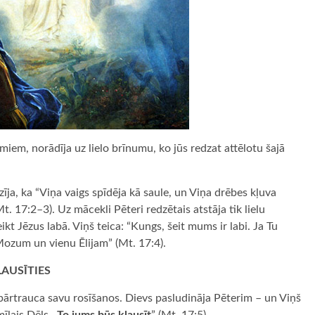
umiem, norādīja uz lielo brīnumu, ko jūs redzat attēlotu šajā
zīja, ka “Viņa vaigs spīdēja kā saule, un Viņa drēbes kļuva
t. 17:2–3). Uz mācekli Pēteri redzētais atstāja tik lielu
ikt Jēzus labā. Viņš teica: “Kungs, šeit mums ir labi. Ja Tu
u Mozum un vienu Ēlijam” (Mt. 17:4).
AUSĪTIES
 pārtrauca savu rosīšanos. Dievs pasludināja Pēterim – un Viņš