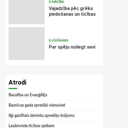
E-MĀCĪBA
Vajadzība pēc grēku
piedošanas un ticības
E-LŪGŠANAS
Par spēju noliegt sevi
Atrodi
Bauslība un Evaņģēlijs
Baznīcas gada sprediķi vienuviet
Ilgi gaidītais latviešu sprediķu krājums
Lasāmviela ticības spēkam