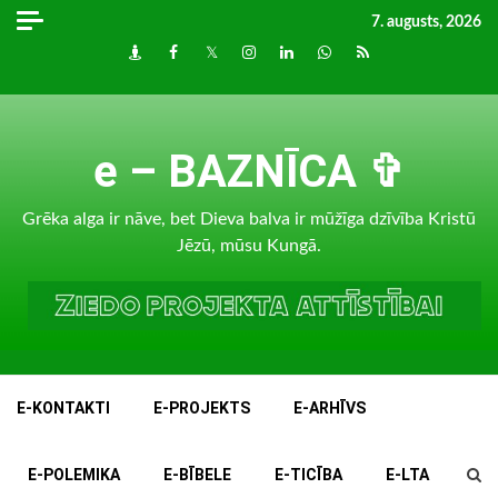
Skip
7. augusts, 2026
to
Draugiem
Facebook
Twitter
Instagram
LinkedIn
whatsapp
RSS
content
e – BAZNĪCA ✞
Grēka alga ir nāve, bet Dieva balva ir mūžīga dzīvība Kristū
Jēzū, mūsu Kungā.
E-KONTAKTI
E-PROJEKTS
E-ARHĪVS
E-POLEMIKA
E-BĪBELE
E-TICĪBA
E-LTA