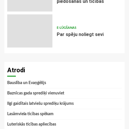
piedošanas un ticības
E-LŪGŠANAS
Par spēju noliegt sevi
Atrodi
Bauslība un Evaņģēlijs
Baznīcas gada sprediķi vienuviet
Ilgi gaidītais latviešu sprediķu krājums
Lasāmviela ticības spēkam
Luteriskās ticības apliecības