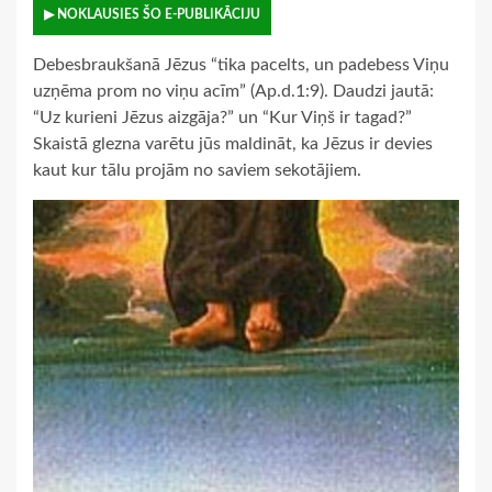
▶ NOKLAUSIES ŠO E-PUBLIKĀCIJU
Debesbraukšanā Jēzus “tika pacelts, un padebess Viņu
uzņēma prom no viņu acīm” (Ap.d.1:9). Daudzi jautā:
“Uz kurieni Jēzus aizgāja?” un “Kur Viņš ir tagad?”
Skaistā glezna varētu jūs maldināt, ka Jēzus ir devies
kaut kur tālu projām no saviem sekotājiem.