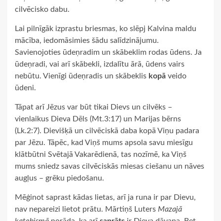
cilvēcisko dabu.
Lai pilnīgāk izprastu briesmas, ko slēpj Kalvina maldu
mācība, iedomāsimies šādu salīdzinājumu.
Savienojoties ūdeņradim un skābeklim rodas ūdens. Ja
ūdeņradi, vai arī skābekli, izdalītu ārā, ūdens vairs
nebūtu. Vienīgi ūdeņradis un skābeklis
kopā
veido
ūdeni.
Tāpat arī Jēzus var būt tikai Dievs un cilvēks –
vienlaikus Dieva Dēls (Mt.3:17) un Marijas bērns
(Lk.2:7). Dievišķā un cilvēciskā daba kopā Viņu padara
par Jēzu. Tāpēc, kad Viņš mums apsola savu miesīgu
klātbūtni Svētajā Vakarēdienā, tas nozīmē, ka Viņš
mums sniedz savas cilvēciskās miesas ciešanu un nāves
augļus – grēku piedošanu.
Mēģinot saprast kādas lietas, arī ja runa ir par Dievu,
nav nepareizi lietot prātu. Mārtiņš Luters
Mazajā