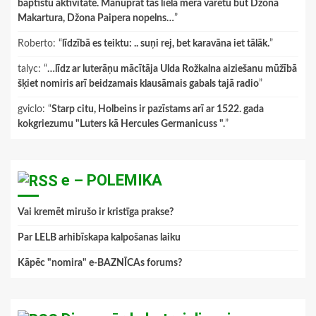
baptistu aktivitāte. Manuprāt tas lielā mērā varētu būt Džona
Makartura, Džona Paipera nopelns…
”
Roberto
: “
līdzībā es teiktu: .. suņi rej, bet karavāna iet tālāk.
”
talyc
: “
…līdz ar luterāņu mācītāja Ulda Rožkalna aiziešanu mūžībā
šķiet nomiris arī beidzamais klausāmais gabals tajā radio
”
gviclo
: “
Starp citu, Holbeins ir pazīstams arī ar 1522. gada
kokgriezumu "Luters kā Hercules Germanicuss ".
”
e – POLEMIKA
Vai kremēt mirušo ir kristīga prakse?
Par LELB arhibīskapa kalpošanas laiku
Kāpēc "nomira" e-BAZNĪCAs forums?