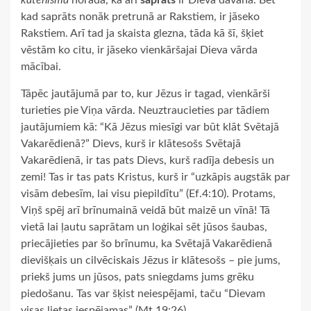
katehismā
norāda, ka arī
saprāts
ir Dieva dāvana. Bet
kad saprāts nonāk pretrunā ar Rakstiem, ir jāseko
Rakstiem. Arī tad ja skaista glezna, tāda kā šī, šķiet
vēstām ko citu, ir jāseko vienkāršajai Dieva vārda
mācībai.
Tāpēc jautājumā par to, kur Jēzus ir tagad, vienkārši
turieties pie Viņa vārda. Neuztraucieties par tādiem
jautājumiem kā: “Kā Jēzus miesīgi var būt klāt Svētajā
Vakarēdienā?” Dievs, kurš ir klātesošs Svētajā
Vakarēdienā, ir tas pats Dievs, kurš radīja debesis un
zemi! Tas ir tas pats Kristus, kurš ir “uzkāpis augstāk par
visām debesīm, lai visu piepildītu” (Ef.4:10). Protams,
Viņš spēj arī brīnumainā veidā būt maizē un vīnā! Tā
vietā lai ļautu saprātam un loģikai sēt jūsos šaubas,
priecājieties par šo brīnumu, ka Svētajā Vakarēdienā
dievišķais un cilvēciskais Jēzus ir klātesošs – pie jums,
priekš jums un jūsos, pats sniegdams jums grēku
piedošanu. Tas var šķist neiespējami, taču “Dievam
visas lietas iespējamas” (Mt.19:26).