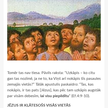
Tomēr tas nav tiesa. Pāvils raksta: “Uzkāpis – ko citu
gan tas nozīmē, ja ne to, ka Viņš arī nokāpis šīs pasaules
zemajās vietās?” Tālāk apustulis paskaidro: “Tas, kas
nokāpis, ir tas pats [Jēzus], kas pēc tam uzkāpis augstāk
par visām debesīm,
lai visu piepildītu
” (Ef.4:9-10).
JĒZUS IR KLĀTESOŠS VISĀS VIETĀS