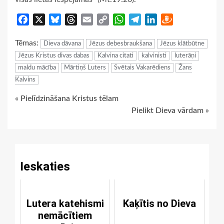
Facebook
X
Bluesky
Threads
Email
Copy
WhatsApp
Telegram
LinkedIn
Draugiem
Link
Tēmas:
Dieva dāvana
Jēzus debesbraukšana
Jēzus klātbūtne
Jēzus Kristus divas dabas
Kalvina citati
kalvinisti
luterāņi
maldu mācība
Mārtiņš Luters
Svētais Vakarēdiens
Žans
Kalvins
Continue
« Pielīdzināšana Kristus tēlam
Pielikt Dieva vārdam »
Reading
Ieskaties
Lutera katehismi
Kaķītis no Dieva
nemācītiem