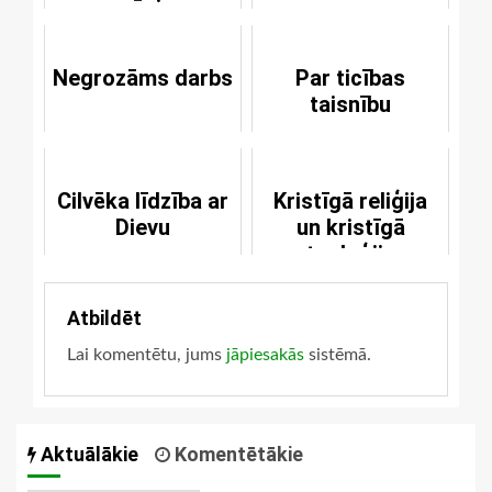
pagāniem
Negrozāms darbs
Par ticības
taisnību
Cilvēka līdzība ar
Kristīgā reliģija
Dievu
un kristīgā
teoloģija
Atbildēt
Lai komentētu, jums
jāpiesakās
sistēmā.
Aktuālākie
Komentētākie