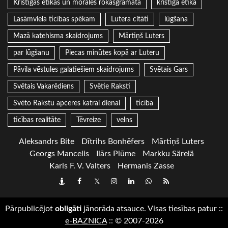
Kristīgās ētikas un morāles rokasgrāmata
kristīgā ētika
Lasāmviela ticības spēkam
Lutera citāti
lūgšana
Mazā katehisma skaidrojums
Mārtiņš Luters
par lūgšanu
Piecas minūtes kopā ar Luteru
Pāvila vēstules galatiešiem skaidrojums
Svētais Gars
Svētais Vakarēdiens
Svētie Raksti
Svēto Rakstu apceres katrai dienai
ticība
ticības realitāte
Tēvreize
velns
Aleksandrs Bite
Dītrihs Bonhēfers
Mārtiņš Luters
Georgs Mancelis
Ilārs Plūme
Markku Särelä
Karls F. V. Valters
Hermanis Zasse
Draugiem
Facebook
Twitter
Instagram
LinkedIn
whatsapp
RSS
Pārpublicējot
obligāti
jānorāda atsauce. Visas tiesības patur
::
e-BAZNICA
::
© 2007-2026