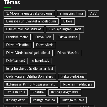
Tēmas
1. Mozus grāmatas skaidrojums
animācijas filma
ASV
Bauslības un Evaņģēlija noslēpumi
Bībele
Bībeles mācības studijas
Dienišķo lūgšanu gads
Dienišķā maize
Dieva Dēls
Dieva likums
Dieva mīlestība
Dieva vārds
Dieva Vārds katrai gada dienai
Dieva žēlastība
Dzīvības ceļš
e-baznica.lv
Es gribu dzīvot šīs dienas ar Tevi
Gads kopa ar Dītrihu Bonhēferu
grēku piedošana
Ikdienas ar Pirmo Mozus grāmatu
Ikdienas meditācijas
Jēzus Kristus
Kristība
Kristīgā dogmatika
Kristīgā dzīve
kristīgā mācība
kristīgā mūzika