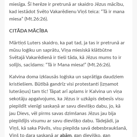
miesīga. Šī herēze ir pretrunā ar skaidro Jēzus mācību,
kad iestādot Svēto Vakarēdienu Viņš teica: “Tā ir mana
miesa” (Mt.26:26).
CITĀDA MĀCĪBA
Mārtiņš Luters skaidro, ka pat tad, ja tas ir pretrunā ar
mūsu loģiku un saprātu, Viņa miesiskā klātbūtne
Svētajā Vakarēdienā ir tieši tāda, kā Jēzus mums to ir
solījis, sacīdams: “Tā ir Mana miesa!” (Mt.26:26).
Kalvina doma izklausās loģiska un saprātīga daudziem
kristiešiem. Būtībā gandrīz visi protestanti (izņamot
luterāņus) tam tic! Tāpat arī aplams ir Kalvina un viņa
sekotāju apgalvojums, ka Jēzus ir uzkāpis debesīs visu
piepildīt vienīgi saskaņā ar savu dievišķo dabu, jo, kā
jau Dievs, vēl pirms savas dzimšanas Jēzus jau bija
piepildījis visumu ar savu dievišķo dabu. Tādejādi, ja
Viņš, kā saka Pāvils, visu piepilda savā debesbraukšanā,
Viņš to dara saskaņā ar
abām
, gan dievišķo, gan