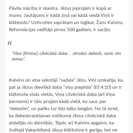
Pāvila mācība ir skaidra. Jēzus joprojām ir kopā ar
mums. Jautājums ir kādā ziņā vai kādā veidā Viņš ir
klātesošs? Uzticoties saprātam un loģikai, Žans Kalvins,
Reformācijas vadītājs pirms 500 gadiem, ir sacījis:
“Viņa [Kristus] cilvēciskā daba .. atrodas debesīs, nevis virs
zemes”.
Kalvins un viņa sekotāji “sadala” Jēzu. Viņi uzskatīja, ka,
pat ja Jēzus dievišķā daba “visu piepilda” (Ef.4:10) un ir
klātesoša visās vietās, Viņa cilvēciskā daba (arī Viņa
ķermenis) ir tālu projām kādā vietā, ko sauc par
“debesīm”, un paliks tur līdz laiku beigām. No tā izriet,
ka debesbraukšanas notikumā Jēzus cilvēciskā daba
atdalījās no dievišķās. Tāpēc arī Kalvins apgalvo, ka
Svētajā Vakarēdienā Jēzus klātbūtne ir garīga, bet ne