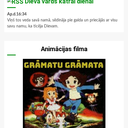
Dieva vārds katrai dienai
Ap.d.16:34
Viņš tos veda savā namā, sēdināja pie galda un priecājās ar visu
savu namu, ka ticēja Dievam.
Animācijas filma