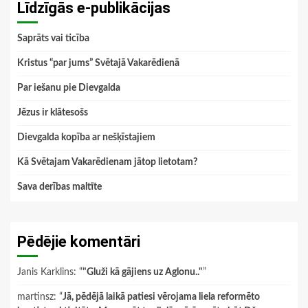
Līdzīgās e-publikācijas
Saprāts vai ticība
Kristus “par jums” Svētajā Vakarēdienā
Par iešanu pie Dievgalda
Jēzus ir klātesošs
Dievgalda kopība ar nešķīstajiem
Kā Svētajam Vakarēdienam jātop lietotam?
Sava derības maltīte
Pēdējie komentāri
Janis Karklins
: “
"Gluži kā gājiens uz Aglonu.."
”
martinsz
: “
Jā, pēdējā laikā patiesi vērojama liela reformēto