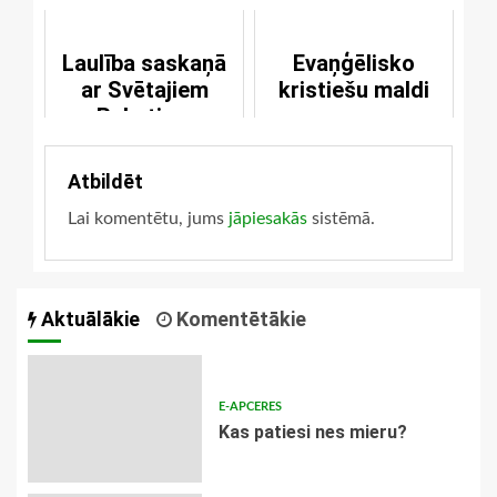
Laulība saskaņā
Evaņģēlisko
ar Svētajiem
kristiešu maldi
Rakstiem
Atbildēt
Lai komentētu, jums
jāpiesakās
sistēmā.
Aktuālākie
Komentētākie
E-APCERES
​Kas patiesi nes mieru?