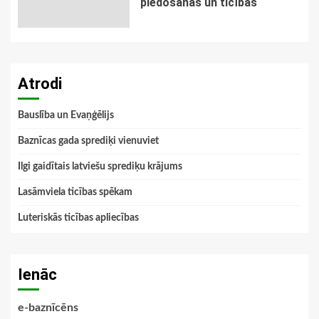
piedošanas un ticības
Atrodi
Bauslība un Evaņģēlijs
Baznīcas gada sprediķi vienuviet
Ilgi gaidītais latviešu sprediķu krājums
Lasāmviela ticības spēkam
Luteriskās ticības apliecības
Ienāc
e-baznīcēns