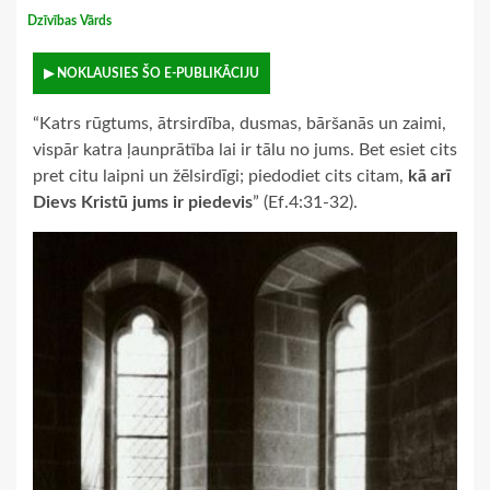
Dzīvības Vārds
▶ NOKLAUSIES ŠO E-PUBLIKĀCIJU
“Katrs rūgtums, ātrsirdība, dusmas, bāršanās un zaimi,
vispār katra ļaunprātība lai ir tālu no jums. Bet esiet cits
pret citu laipni un žēlsirdīgi; piedodiet cits citam,
kā arī
Dievs Kristū jums ir piedevis
” (Ef.4:31-32).