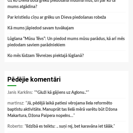
Uz ko Dieva dotā grēku piedošana mudina mūs, un par ko tā
mums atgādina?
Par kristiešu cīņu ar grēku un Dieva piedošanas robeža
Kā mums jāpiedod savam tuvākajam
Lūgšana “Mūsu Tēvs”: Un piedod mums mūsu parādus, kā arī mēs
piedodam saviem parādniekiem
Ko mēs lūdzam Tēvreizes piektajā lūgšanā?
Pēdējie komentāri
Janis Karklins
: “
"Gluži kā gājiens uz Aglonu.."
”
martinsz
: “
Jā, pēdējā laikā patiesi vērojama liela reformēto
baptistu aktivitāte. Manuprāt tas lielā mērā varētu būt Džona
Makartura, Džona Paipera nopelns…
”
Roberto
: “
līdzībā es teiktu: .. suņi rej, bet karavāna iet tālāk.
”