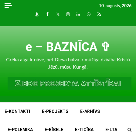
Skip
10. augusts, 2026
to
Draugiem
Facebook
Twitter
Instagram
LinkedIn
whatsapp
RSS
content
e – BAZNĪCA ✞
Grēka alga ir nāve, bet Dieva balva ir mūžīga dzīvība Kristū
Jēzū, mūsu Kungā.
E-KONTAKTI
E-PROJEKTS
E-ARHĪVS
E-POLEMIKA
E-BĪBELE
E-TICĪBA
E-LTA