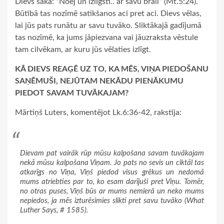
Dievs saka: “Noej un izlīgsti.. ar savu brāli” (Mt.5:24).
Būtībā tas nozīmē satikšanos aci pret aci. Dievs vēlas,
lai jūs pats runātu ar savu tuvāko. Sliktākajā gadījumā
tas nozīmē, ka jums jāpiezvana vai jāuzraksta vēstule
tam cilvēkam, ar kuru jūs vēlaties izlīgt.
KĀ DIEVS REAĢĒ UZ TO, KA MĒS, VIŅA PIEDOŠANU
SAŅĒMUŠI, NEJŪTAM NEKĀDU PIENĀKUMU
PIEDOT SAVAM TUVĀKAJAM?
Mārtiņš Luters, komentējot Lk.6:36-42, rakstīja:
Dievam pat vairāk rūp mūsu kalpošana savam tuvākajam
nekā mūsu kalpošana Viņam. Jo pats no sevis un ciktāl tas
atkarīgs no Viņa, Viņš piedod visus grēkus un nedomā
mums atriebties par to, ko esam darījuši pret Viņu. Tomēr,
no otras puses, Viņš būs ar mums nemierā un neko mums
nepiedos, ja mēs izturēsimies slikti pret savu tuvāko (
What
Luther Says
, # 1585).