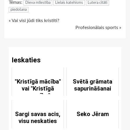
Tēmas:
Dieva mīlestība
Lielais katehisms
Lutera citāti
piedošana
Continue
« Vai visi jūdi tiks kristīti?
Profesionālais sports »
Reading
Ieskaties
"Kristīgā mācība"
Svētā grāmata
vai "Kristīgā
sapurināšanai
maucība"
Sargi savas acis,
Seko Jēram
visu neskaties