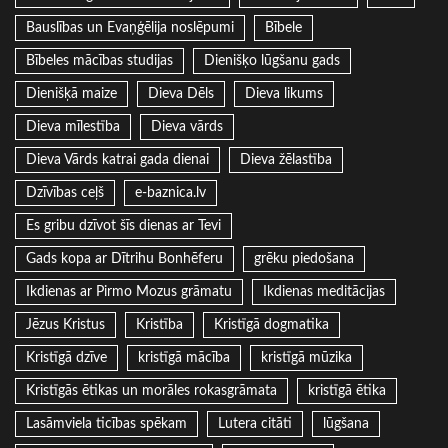
Bauslības un Evaņģēlija noslēpumi
Bībele
Bībeles mācības studijas
Dienišķo lūgšanu gads
Dienišķā maize
Dieva Dēls
Dieva likums
Dieva mīlestība
Dieva vārds
Dieva Vārds katrai gada dienai
Dieva žēlastība
Dzīvības ceļš
e-baznica.lv
Es gribu dzīvot šīs dienas ar Tevi
Gads kopa ar Dītrihu Bonhēferu
grēku piedošana
Ikdienas ar Pirmo Mozus grāmatu
Ikdienas meditācijas
Jēzus Kristus
Kristība
Kristīgā dogmatika
Kristīgā dzīve
kristīgā mācība
kristīgā mūzika
Kristīgās ētikas un morāles rokasgrāmata
kristīgā ētika
Lasāmviela ticības spēkam
Lutera citāti
lūgšana