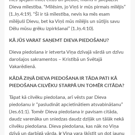
Dieva mīlestība. “Mīlēsim, jo Viņš ir mūs pirmais mīlējis”
(1.Jņ.4:19). “Šī ir tā mīlestība, nevis ka mēs esam
mīlējuši Dievu, bet ka Viņš mūs mīlējis un sūtījis savu
Dēlu mūsu grēku izpirkšanai” (1.Jņ.4:10).
KĀ JŪS VARAT SAŅEMT DIEVA PIEDOŠANU?
Dieva piedošana ir ietverta Viņa dzīvajā vārdā un dzīvu
darošajos sakramentos – Kristībā un Svētajā
Vakarēdienā.
KĀDĀ ZIŅĀ DIEVA PIEDOŠANA IR TĀDA PATI KĀ
PIEDOŠANA CILVĒKU STARPĀ UN TOMĒR CITĀDA?
Tāpat kā cilvēku piedošana, arī vēsts par Dieva
piedošanu ir “pasludināt apcietinātiem atsvabināšanu”
(Jes.61:1). Tomēr Dieva piedošana ir pavisam citāda,
daudz varenāka un sniedzas daudz dziļāk un tālāk nekā
cilvēku piedošana. Dieva piedošana, kas nāk no Viņa
dzīvā un darbīgā vārda,
ir
Viņa vara šķīstīt un dot jaunu