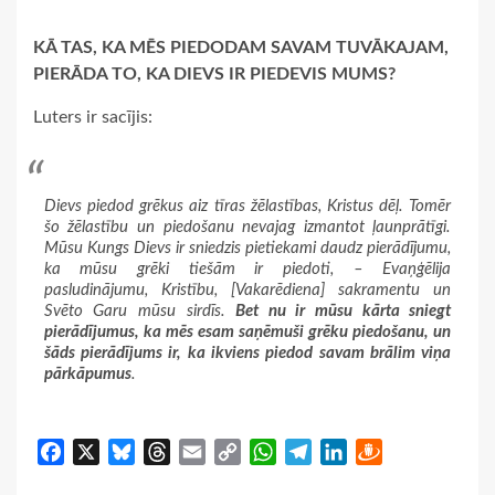
KĀ TAS, KA MĒS PIEDODAM SAVAM TUVĀKAJAM,
PIERĀDA TO, KA DIEVS IR PIEDEVIS MUMS?
Luters ir sacījis:
Dievs piedod grēkus aiz tīras žēlastības, Kristus dēļ. Tomēr
šo žēlastību un piedošanu nevajag izmantot ļaunprātīgi.
Mūsu Kungs Dievs ir sniedzis pietiekami daudz pierādījumu,
ka mūsu grēki tiešām ir piedoti, – Evaņģēlija
pasludinājumu, Kristību, [Vakarēdiena] sakramentu un
Svēto Garu mūsu sirdīs.
Bet nu ir mūsu kārta sniegt
pierādījumus, ka mēs esam saņēmuši grēku piedošanu, un
šāds pierādījums ir, ka ikviens piedod savam brālim viņa
pārkāpumus
.
Facebook
X
Bluesky
Threads
Email
Copy
WhatsApp
Telegram
LinkedIn
Draugiem
Link