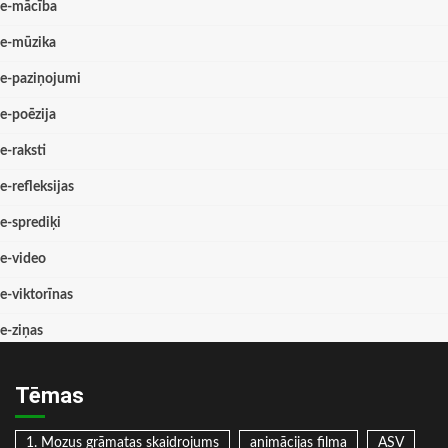
e-mācība
e-mūzika
e-paziņojumi
e-poēzija
e-raksti
e-refleksijas
e-sprediķi
e-video
e-viktorīnas
e-ziņas
Tēmas
1. Mozus grāmatas skaidrojums
animācijas filma
ASV