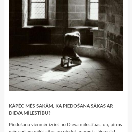
KĀPĒC MĒS SAKĀM, KA PIEDOŠANA SĀKAS AR
DIEVA MĪLESTĪBU?
Piedošana vienmēr izriet no Dieva mīlestības, un, pirms
mēs spējam mīlēt citus un piedot, mums ir jāiepazīst