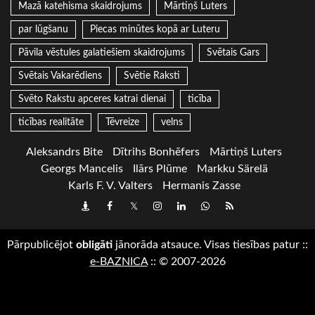
Mazā katehisma skaidrojums
Mārtiņš Luters
par lūgšanu
Piecas minūtes kopā ar Luteru
Pāvila vēstules galatiešiem skaidrojums
Svētais Gars
Svētais Vakarēdiens
Svētie Raksti
Svēto Rakstu apceres katrai dienai
ticība
ticības realitāte
Tēvreize
velns
Aleksandrs Bite
Dītrihs Bonhēfers
Mārtiņš Luters
Georgs Mancelis
Ilārs Plūme
Markku Särelä
Karls F. V. Valters
Hermanis Zasse
Draugiem
Facebook
Twitter
Instagram
LinkedIn
whatsapp
RSS
Pārpublicējot
obligāti
jānorāda atsauce. Visas tiesības patur
::
e-BAZNICA
::
© 2007-2026