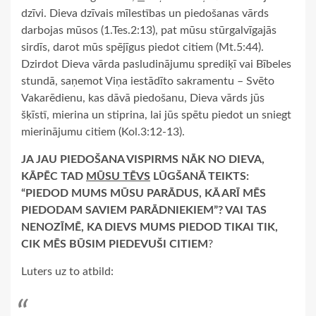
dzīvi. Dieva dzīvais mīlestības un piedošanas vārds
darbojas mūsos (1.Tes.2:13), pat mūsu stūrgalvīgajās
sirdīs, darot mūs spējīgus piedot citiem (Mt.5:44).
Dzirdot Dieva vārda pasludinājumu sprediķī vai Bībeles
stundā, saņemot Viņa iestādīto sakramentu – Svēto
Vakarēdienu, kas dāvā piedošanu, Dieva vārds jūs
šķīstī, mierina un stiprina, lai jūs spētu piedot un sniegt
mierinājumu citiem (Kol.3:12-13).
JA JAU PIEDOŠANA VISPIRMS NĀK NO DIEVA,
KĀPĒC TAD
MŪSU TĒVS
LŪGŠANĀ TEIKTS:
“PIEDOD MUMS MŪSU PARĀDUS, KĀ ARĪ MĒS
PIEDODAM SAVIEM PARĀDNIEKIEM”? VAI TAS
NENOZĪMĒ, KA DIEVS MUMS PIEDOD TIKAI TIK,
CIK MĒS BŪSIM PIEDEVUŠI CITIEM
?
Luters uz to atbild: