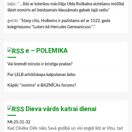
talyc
: “
…līdz ar luterāņu mācītāja Ulda Rožkalna aiziešanu mūžībā
šķiet nomiris arī beidzamais klausāmais gabals tajā radio
”
gviclo
: “
Starp citu, Holbeins ir pazīstams arī ar 1522. gada
kokgriezumu "Luters kā Hercules Germanicuss ".
”
e – POLEMIKA
Vai kremēt mirušo ir kristīga prakse?
Par LELB arhibīskapa kalpošanas laiku
Kāpēc "nomira" e-BAZNĪCAs forums?
Dieva vārds katrai dienai
Mt.25:31-32
Kad Cilvēka Dēls nāks Savā godībā un visi eņģeļi līdz ar Viņu, tad