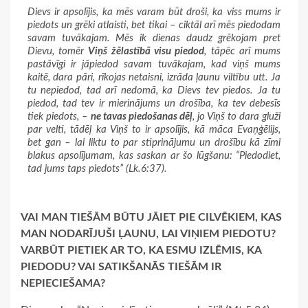
Dievs ir apsolījis, ka mēs varam būt droši, ka viss mums ir
piedots un grēki atlaisti, bet tikai – ciktāl arī mēs piedodam
savam tuvākajam. Mēs ik dienas daudz grēkojam pret
Dievu, tomēr
Viņš žēlastībā visu piedod
, tāpēc arī mums
pastāvīgi ir jāpiedod savam tuvākajam, kad viņš mums
kaitē, dara pāri, rīkojas netaisni, izrāda ļaunu viltību utt. Ja
tu nepiedod, tad arī nedomā, ka Dievs tev piedos. Ja tu
piedod, tad tev ir mierinājums un drošība, ka tev debesīs
tiek piedots, –
ne tavas piedošanas dēļ
, jo Viņš to dara gluži
par velti, tādēļ ka Viņš to ir apsolījis, kā māca Evaņģēlijs,
bet gan – lai liktu to par stiprinājumu un drošību kā zīmi
blakus apsolījumam, kas saskan ar šo lūgšanu: “Piedodiet,
tad jums taps piedots” (Lk.6:37).
VAI MAN TIEŠĀM BŪTU JĀIET PIE CILVĒKIEM, KAS
MAN NODARĪJUŠI ĻAUNU, LAI VIŅIEM PIEDOTU?
VARBŪT PIETIEK AR TO, KA ESMU IZLĒMIS, KA
PIEDODU? VAI SATIKŠANĀS TIEŠĀM IR
NEPIECIEŠAMA?