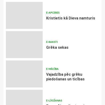
E-APCERES
Kristietis kā Dieva namturis
E-RAKSTI
Grēka sekas
E-MĀCĪBA
Vajadzība pēc grēku
piedošanas un ticības
E-LŪGŠANAS