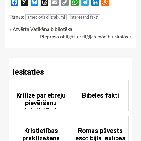
Facebook
X
Bluesky
Threads
Email
Copy
WhatsApp
Telegram
LinkedIn
Draugiem
Link
Tēmas:
arheoloģiski izrakumi
interesanti fakti
Continue
« Atvērta Vatikāna bibliotēka
Pieprasa obligātu reliģijas mācību skolās »
Reading
Ieskaties
Kritizē par ebreju
Bībeles fakti
pievēršanu
kristietībai
Kristietības
Romas pāvests
praktizēšana
esot bijis laulības