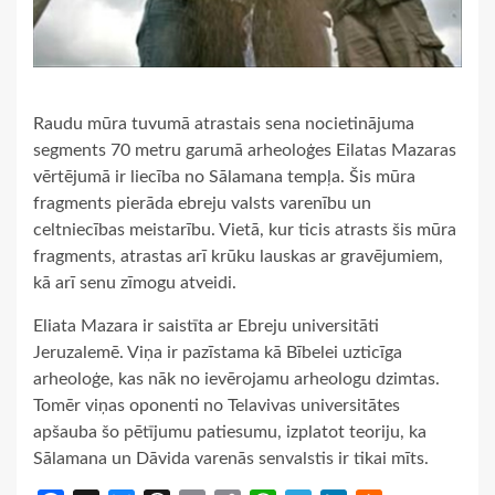
Raudu mūra tuvumā atrastais sena nocietinājuma
segments 70 metru garumā arheoloģes Eilatas Mazaras
vērtējumā ir liecība no Sālamana tempļa. Šis mūra
fragments pierāda ebreju valsts varenību un
celtniecības meistarību. Vietā, kur ticis atrasts šis mūra
fragments, atrastas arī krūku lauskas ar gravējumiem,
kā arī senu zīmogu atveidi.
Eliata Mazara ir saistīta ar Ebreju universitāti
Jeruzalemē. Viņa ir pazīstama kā Bībelei uzticīga
arheoloģe, kas nāk no ievērojamu arheologu dzimtas.
Tomēr viņas oponenti no Telavivas universitātes
apšauba šo pētījumu patiesumu, izplatot teoriju, ka
Sālamana un Dāvida varenās senvalstis ir tikai mīts.