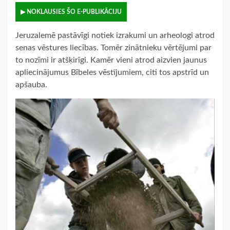
▶ NOKLAUSIES ŠO E-PUBLIKĀCIJU
Jeruzalemē pastāvīgi notiek izrakumi un arheologi atrod
senas vēstures liecības. Tomēr zinātnieku vērtējumi par
to nozīmi ir atšķirīgi. Kamēr vieni atrod aizvien jaunus
apliecinājumus Bībeles vēstījumiem, citi tos apstrīd un
apšauba.