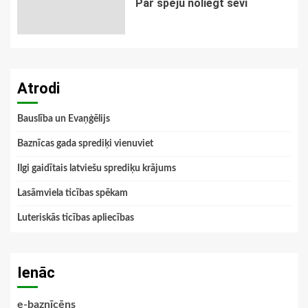
Par spēju noliegt sevi
Atrodi
Bauslība un Evaņģēlijs
Baznīcas gada sprediķi vienuviet
Ilgi gaidītais latviešu sprediķu krājums
Lasāmviela ticības spēkam
Luteriskās ticības apliecības
Ienāc
e-baznīcēns