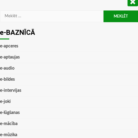
Meklēt:
e-BAZNĪCĀ
e-apceres
e-aptaujas
e-audio
e-bildes
e-intervijas
e-joki
e-lūgšanas
e-mācība
e-mūzika