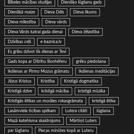
Bībeles mācības studijas
Dienišķo lūgšanu gads
Dienišķā maize
Dieva Dēls
Dieva likums
Dieva mīlestība
Dieva vārds
Dieva Vārds katrai gada dienai
Dieva žēlastība
Dzīvības ceļš
e-baznica.lv
Es gribu dzīvot šīs dienas ar Tevi
Gads kopa ar Dītrihu Bonhēferu
grēku piedošana
Ikdienas ar Pirmo Mozus grāmatu
Ikdienas meditācijas
Jēzus Kristus
Kristība
Kristīgā dogmatika
Kristīgā dzīve
kristīgā mācība
kristīgā mūzika
Kristīgās ētikas un morāles rokasgrāmata
kristīgā ētika
Lasāmviela ticības spēkam
Lutera citāti
lūgšana
Mazā katehisma skaidrojums
Mārtiņš Luters
par lūgšanu
Piecas minūtes kopā ar Luteru