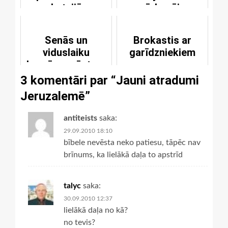
Latvijā
pārkapējs
Senās un
Brokastis ar
viduslaiku
garīdzniekiem
baznīcas vēsture
latviski
3 komentāri par “
Jauni atradumi
Jeruzalemē
”
antiteists
saka:
29.09.2010 18:10
bībele nevēsta neko patiesu, tāpēc nav
brīnums, ka lielākā daļa to apstrīd
talyc
saka:
30.09.2010 12:37
lielākā daļa no kā?
no tevis?