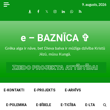
Skip
9. augusts, 2026
to
Draugiem
Facebook
Twitter
Instagram
LinkedIn
whatsapp
RSS
content
e – BAZNĪCA ✞
Grēka alga ir nāve, bet Dieva balva ir mūžīga dzīvība Kristū
Jēzū, mūsu Kungā.
E-KONTAKTI
E-PROJEKTS
E-ARHĪVS
E-POLEMIKA
E-BĪBELE
E-TICĪBA
E-LTA