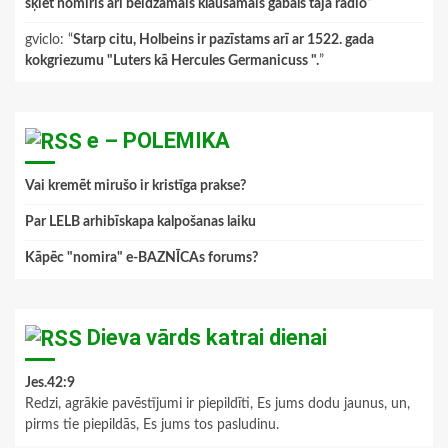
šķiet nomiris arī beidzamais klausāmais gabals tajā radio
”
gviclo
: “
Starp citu, Holbeins ir pazīstams arī ar 1522. gada
kokgriezumu "Luters kā Hercules Germanicuss ".
”
e – POLEMIKA
Vai kremēt mirušo ir kristīga prakse?
Par LELB arhibīskapa kalpošanas laiku
Kāpēc "nomira" e-BAZNĪCAs forums?
Dieva vārds katrai dienai
Jes.42:9
Redzi, agrākie pavēstījumi ir piepildīti, Es jums dodu jaunus, un,
pirms tie piepildās, Es jums tos pasludinu.