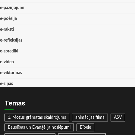
e-paziņojumi
e-poēzija
e-raksti
e-refleksijas
e-sprediķi
e-video
e-viktorīnas
e-ziņas
Tēmas
1. Mozus grāmatas skaidrojums
animācijas filma
ASV
Bauslības un Evaņģēlija noslēpumi
Bībele