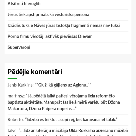
Atšifrēti hieroglifi
Jēzus tiek apstiprināts kā vēsturiska persona
Izrādās tukšie Nāves jūras tīstokļu fragmenti nemaz nav tukšī
Porno filmu vērotāji aktīvāk pievēršas Dievam
Supervaroņi
Pēdējie komentāri
Janis Karklins
: “
"Gluži kā gājiens uz Aglonu.."
”
martinsz
: “
Jā, pēdējā laikā patiesi vērojama liela reformēto
baptistu aktivitāte. Manuprāt tas lielā mērā varētu būt Džona
Makartura, Džona Paipera nopelns…
”
Roberto
: “
līdzībā es teiktu: .. suņi rej, bet karavāna iet tālāk.
”
talyc
: “
…līdz ar luterāņu mācītāja Ulda Rožkalna aiziešanu mūžībā