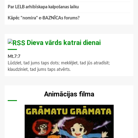
Par LELB arhibīskapa kalpošanas laiku
Kāpēc "nomira" e-BAZNĪCAs forums?
Dieva vārds katrai dienai
Mt.7:7
Lūdziet, tad jums taps dots; meklējiet, tad jūs atradīsit;
klaudziniet, tad jums taps atvērts.
Animācijas filma