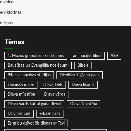
e-video
e-viktorīnas
e-ziņas
Tēmas
1. Mozus grāmatas skaidrojums
animācijas filma
ASV
Bauslības un Evaņģēlija noslēpumi
Bībele
Bībeles mācības studijas
Dienišķo lūgšanu gads
Dienišķā maize
Dieva Dēls
Dieva likums
Dieva mīlestība
Dieva vārds
Dieva Vārds katrai gada dienai
Dieva žēlastība
Dzīvības ceļš
e-baznica.lv
Es gribu dzīvot šīs dienas ar Tevi