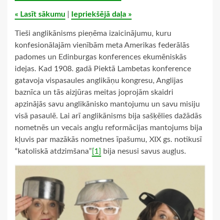
« Lasīt sākumu
|
Iepriekšējā daļa »
Tieši anglikānisms pieņēma izaicinājumu, kuru
konfesionālajām vienībām meta Amerikas federālās
padomes un Edinburgas konferences ekumēniskās
idejas. Kad 1908. gadā Piektā Lambetas konference
gatavoja vispasaules anglikāņu kongresu, Anglijas
baznīca un tās aizjūras meitas joprojām skaidri
apzinājās savu anglikānisko mantojumu un savu misiju
visā pasaulē. Lai arī anglikānisms bija sašķēlies dažādās
nometnēs un vecais angļu reformācijas mantojums bija
kļuvis par mazākās nometnes īpašumu, XIX gs. notikusī
“katoliskā atdzimšana”
[1]
bija nesusi savus augļus.