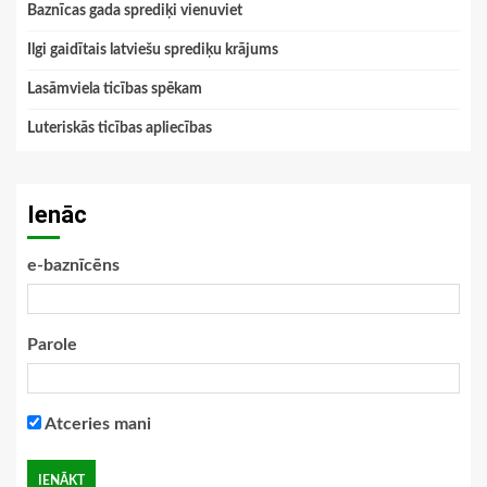
Baznīcas gada sprediķi vienuviet
Ilgi gaidītais latviešu sprediķu krājums
Lasāmviela ticības spēkam
Luteriskās ticības apliecības
Ienāc
e-baznīcēns
Parole
Atceries mani