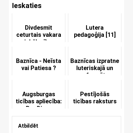
Ieskaties
Divdesmit
Lutera
ceturtais vakara
pedagoģija [11]
priekšlasījums
Baznīca - Neīsta
Baznīcas izpratne
vai Patiesa ?
luteriskajā un
reformēto
konfesijās
Augsburgas
Pestījošās
ticības apliecība:
ticības raksturs
Par Dievu
Atbildēt