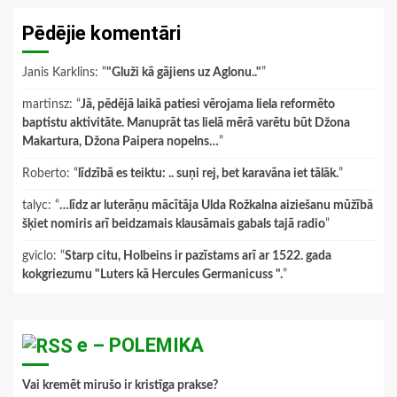
Pēdējie komentāri
Janis Karklins
: “
"Gluži kā gājiens uz Aglonu.."
”
martinsz
: “
Jā, pēdējā laikā patiesi vērojama liela reformēto
baptistu aktivitāte. Manuprāt tas lielā mērā varētu būt Džona
Makartura, Džona Paipera nopelns…
”
Roberto
: “
līdzībā es teiktu: .. suņi rej, bet karavāna iet tālāk.
”
talyc
: “
…līdz ar luterāņu mācītāja Ulda Rožkalna aiziešanu mūžībā
šķiet nomiris arī beidzamais klausāmais gabals tajā radio
”
gviclo
: “
Starp citu, Holbeins ir pazīstams arī ar 1522. gada
kokgriezumu "Luters kā Hercules Germanicuss ".
”
e – POLEMIKA
Vai kremēt mirušo ir kristīga prakse?