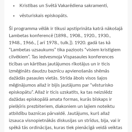
Kristības un Svētā Vakarēdiena sakramenti,
vēsturiskais episkopāts.
Šī programma vēlāk ir tikusi apstiprināta katrā nākošajā
Lambetas konferencē (1898., 1908., 1920., 1930.,
1948., 1966., [ arī 1978., tulk.]). 1920. gadā tas kā
“Lambetas uzsaukums” tika paziņots “visiem kristīgiem
cilvēkiem”. Tas iedvesmoja Vispasaules konferences
ticības un kārtības jautājumos rīkotājus un ir ticis
izmēģināts daudzu baznīcu apvienošanās shēmās
dažādās pasaules vietās. Strīda ābols visos šajos
mēģinājumos allaž ir bijis jautājums par “vēsturisko
episkopātu”. Allaž ir ticis uzskatīts, ka tas neizslēdz
dažādas episkopālā amata formas, kurās bīskaps ir
piešķīris prezbiteriem, diakoniem un lajiem noteiktu
atbildību baznīcas pārvaldē. Jautājums, kurš allaž
izsauca visnopietnākās diskusijas un strīdus, bija, vai ir
spēkā tās ordinācijas, kuras tiek pienācīgā veidā veiktas