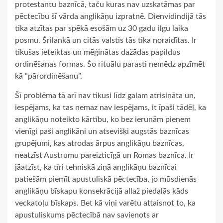
protestantu baznīcā, taču kuras nav uzskatāmas par
pēctecību šī vārda anglikāņu izpratnē. Dienvidindijā tās
tika atzītas par spēkā esošām uz 30 gadu ilgu laika
posmu. Šrilankā un citās valstīs tās tika noraidītas. Ir
tikušas ieteiktas un mēģinātas dažādas papildus
ordinēšanas formas. Šo rituālu parasti nemēdz apzīmēt
kā “pārordinēšanu”.
Šī problēma tā arī nav tikusi līdz galam atrisināta un,
iespējams, ka tas nemaz nav iespējams, it īpaši tādēļ, ka
anglikāņu noteikto kārtību, ko bez ierunām pieņem
vienīgi paši anglikāņi un atsevišķi augstās baznīcas
grupējumi, kas atrodas ārpus anglikāņu baznīcas,
neatzīst Austrumu pareizticīgā un Romas baznīca. Ir
jāatzīst, ka tīri tehniskā ziņā anglikāņu baznīcai
patiešām piemīt apustuliskā pēctecība, jo mūsdienās
anglikāņu bīskapu konsekrācijā allaž piedalās kāds
veckatoļu bīskaps. Bet kā viņi varētu attaisnot to, ka
apustuliskums pēctecībā nav savienots ar