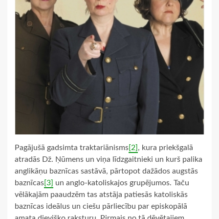
Pagājušā gadsimta traktariānisms
[2]
, kura priekšgalā
atradās Dž. Ņūmens un viņa līdzgaitnieki un kurš palika
anglikāņu baznīcas sastāvā, pārtopot dažādos augstās
baznīcas
[3]
un anglo-katoliskajos grupējumos. Taču
vēlākajām paaudzēm tas atstāja patiesās katoliskās
baznīcas ideālus un ciešu pārliecību par episkopālā
amata dievišķo raksturu. Pirmais no tā dēvētajiem