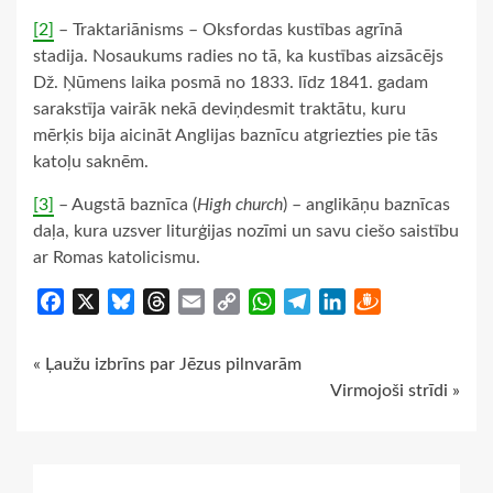
[2]
– Traktariānisms – Oksfordas kustības agrīnā
stadija. Nosaukums radies no tā, ka kustības aizsācējs
Dž. Ņūmens laika posmā no 1833. līdz 1841. gadam
sarakstīja vairāk nekā deviņdesmit traktātu, kuru
mērķis bija aicināt Anglijas baznīcu atgriezties pie tās
katoļu saknēm.
[3]
– Augstā baznīca (
High church
) – anglikāņu baznīcas
daļa, kura uzsver liturģijas nozīmi un savu ciešo saistību
ar Romas katolicismu.
Facebook
X
Bluesky
Threads
Email
Copy
WhatsApp
Telegram
LinkedIn
Draugiem
Link
Continue
« Ļaužu izbrīns par Jēzus pilnvarām
Virmojoši strīdi »
Reading