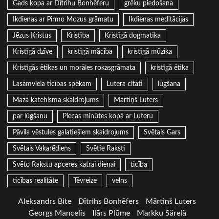
Gads kopa ar Dītrihu Bonhēferu
grēku piedošana
Ikdienas ar Pirmo Mozus grāmatu
Ikdienas meditācijas
Jēzus Kristus
Kristība
Kristīgā dogmatika
Kristīgā dzīve
kristīgā mācība
kristīgā mūzika
Kristīgās ētikas un morāles rokasgrāmata
kristīgā ētika
Lasāmviela ticības spēkam
Lutera citāti
lūgšana
Mazā katehisma skaidrojums
Mārtiņš Luters
par lūgšanu
Piecas minūtes kopā ar Luteru
Pāvila vēstules galatiešiem skaidrojums
Svētais Gars
Svētais Vakarēdiens
Svētie Raksti
Svēto Rakstu apceres katrai dienai
ticība
ticības realitāte
Tēvreize
velns
Aleksandrs Bite
Dītrihs Bonhēfers
Mārtiņš Luters
Georgs Mancelis
Ilārs Plūme
Markku Särelä