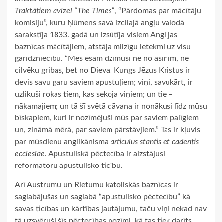
Traktātiem avīzei “The Times”
, “Pārdomas par mācītāju
komisiju”, kuru Ņūmens savā izcilajā angļu valodā
sarakstīja 1833. gadā un izsūtīja visiem Anglijas
baznīcas mācītājiem, atstāja milzīgu ietekmi uz visu
garīdzniecību. “Mēs esam dzimuši ne no asinīm, ne
cilvēku gribas, bet no Dieva. Kungs Jēzus Kristus ir
devis savu garu saviem apustuļiem; viņi, savukārt, ir
uzlikuši rokas tiem, kas sekoja viņiem; un tie –
nākamajiem; un tā šī svētā dāvana ir nonākusi līdz mūsu
bīskapiem, kuri ir nozīmējuši mūs par saviem palīgiem
un, zināmā mērā, par saviem pārstāvjiem.” Tas ir kļuvis
par mūsdienu anglikānisma
articulus stantis et cadentis
ecclesiae
. Apustuliskā pēctecība ir aizstājusi
reformatoru apustulisko ticību.
Arī Austrumu un Rietumu katoliskās baznīcas ir
saglabājušas un saglabā “apustulisko pēctecību” kā
savas ticības un kārtības jautājumu, taču viņi nekad nav
tā uzsvēruši šīs pēctecības nozīmi, kā tas tiek darīts