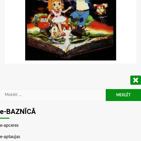
Meklēt:
e-BAZNĪCĀ
e-apceres
e-aptaujas