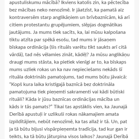
apustuliskumu mācībā? Ikviens katolis zin, ka pēctecība
bez mācības neko nenozīmē. Ir jāatzīst, ka pamatā aiz
kontraversēm starp anglikāņiem un brīvbaznīcām, kā arī
citiem protestantu grupējumiem, slēpjas dogmātikas
jautājums. Ja mums tiek sacīts, ka, lai mūsu kalpošana
tiktu atzīta par spēkā esošu, tad mums ir jāsaņem
bīskapa ordinācija (šis rituāls varētu tikt saukts arī citā
vārdā), tad nēs vēlamies zināt, kādēļ? Ja mūsu anglikāņu
draugi mums stāsta, ka pietiek vienīgi ar to, ka bīskaps
mums uzliek rokas un ka nav nepieciešams nekāds šī
rituāla doktrināls pamatojums, tad mums būtu jāvaicā:
“Kopš kura laika kristīgajā baznīcā bez doktrināla
pamatojuma tiek pieņemti sakramenti vai kādi būtiski
rituāli? Kāda ir jūsu baznīcas ordinācijas mācība un
kāds ir tās pamats?” Tikai tas apstāklis vien, ka Jaunajā
Derībā apustuļi ir uzlikuši rokas nākamajiem amata
izpildītājiem, nebūt nenozīmē, ka tas allaž ir tā. Un, pat
ja tā būtu bijusi vispārpieņemta tradīcija, tad kur gan ir
teikts, ka tā būtu jāturpina visos laikos? Jaunajā Derībā