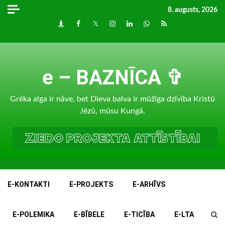
Skip
8. augusts, 2026
to
Draugiem
Facebook
Twitter
Instagram
LinkedIn
whatsapp
RSS
content
e – BAZNĪCA ✞
Grēka alga ir nāve, bet Dieva balva ir mūžīga dzīvība Kristū
Jēzū, mūsu Kungā.
E-KONTAKTI
E-PROJEKTS
E-ARHĪVS
E-POLEMIKA
E-BĪBELE
E-TICĪBA
E-LTA