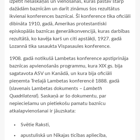
izpētīt nesaskaņas un vienošanās, kuras pastāv starp
dažādām baznīcām un darīt zināmus šos rezultātus
ikvienai konferences baznīcai. Šī konference tika oficiāli
dibināta 1910, gadā, Amerikas protestantiski
episkopālās baznīcas ģenerālkonvencijā, kuras darbības
rezultātā, ko kavēja karš un citi apstākļi, 1927. gadā
Lozannā tika sasaukta Vispasaules konference.
1908. gadā notikušā Lambetas konference apstiprināja
baznīcas apvienošanās programmu, kura XIX gs. bija
sagatavota ASV un Kanādā, un kura bija oficiāli
pieņemta Trešajā Lambetas konferencē 1888. gadā
(slavenais Lambetas dokuments –
Lambeth
Quadrilateral
). Saskaņā ar šo dokumentu, par
nepieciešamu un pietiekošu pamatu baznīcu
atkalapvienošanai ir jāuzskata:
Svētie Raksti,
apustuliskā un Nīkajas ticības apliecība,