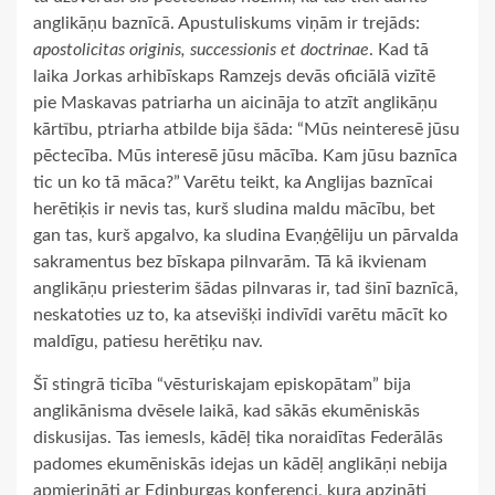
anglikāņu baznīcā. Apustuliskums viņām ir trejāds:
apostolicitas originis, successionis et doctrinae
. Kad tā
laika Jorkas arhibīskaps Ramzejs devās oficiālā vizītē
pie Maskavas patriarha un aicināja to atzīt anglikāņu
kārtību, ptriarha atbilde bija šāda: “Mūs neinteresē jūsu
pēctecība. Mūs interesē jūsu mācība. Kam jūsu baznīca
tic un ko tā māca?” Varētu teikt, ka Anglijas baznīcai
herētiķis ir nevis tas, kurš sludina maldu mācību, bet
gan tas, kurš apgalvo, ka sludina Evaņģēliju un pārvalda
sakramentus bez bīskapa pilnvarām. Tā kā ikvienam
anglikāņu priesterim šādas pilnvaras ir, tad šinī baznīcā,
neskatoties uz to, ka atsevišķi indivīdi varētu mācīt ko
maldīgu, patiesu herētiķu nav.
Šī stingrā ticība “vēsturiskajam episkopātam” bija
anglikānisma dvēsele laikā, kad sākās ekumēniskās
diskusijas. Tas iemesls, kādēļ tika noraidītas Federālās
padomes ekumēniskās idejas un kādēļ anglikāņi nebija
apmierināti ar Edinburgas konferenci, kura apzināti