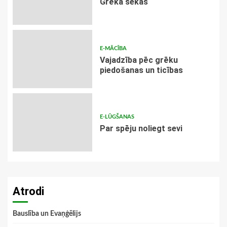
Grēka sekas
E-MĀCĪBA
Vajadzība pēc grēku
piedošanas un ticības
E-LŪGŠANAS
Par spēju noliegt sevi
Atrodi
Bauslība un Evaņģēlijs