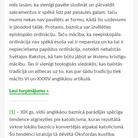
mēs lasām, ka vienīgi pavēle sludināt un pārvaldīt
sakramentus ir spēkā līdz pat pasaules galam. taču
mums nekas nav pavēlēts ar formu, kādā šis uzdevums
ir jānodod tālāk. Protams, baznīca var izvēlēties
episkopālo ordināciju. Taču mācība, ka neepiskopāla
ordinācija nav spēkā esoša vai ir nepareiza un ka tai ir
nepieciešama papildus ordinācija, noteikti nebalstās
Svētajos Rakstos, kā tam būtu jābūt ar ikvienu kristīgu
mācību. Tas ir vienīgi teoloģisks viedoklis, kas balstās
tradīcijā un attiecas uz to, kas par šādu tradīciju tiek
mācīts VI un XXXIV anglikāņu artikulā.
Lasi turpinājumu »
[1]
– XIX gs. vidū anglikāņu baznīcā parādījās spēcīga
tendence atgriezties pie katolicisma, kuras rezultātā
virkne lokālu baznīcu konvertējās atpakaļ katolicismā.
Šo tendenci izraisīja tā dēvētā Oksfordas kustība.