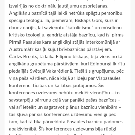
izvairījās no doktrinālu jautājumu apspriešanas.
Anglikāņu baznīcā tajā laikā netrūka spilgtu personību,
spēcīgu teologu. Tā, piemēram, Bīskaps Gors, kurš ir
daudz darījis, lai savienotu “katolicismu” un mūsdienu
kritisko teoloģiju, gandrīz atstāja baznīcu, kad īsi pirms
Pirmā Pasaules kara anglikāņi stājās interkomūnijā ar
Austrumāfrikas (kikuju) brīvbaznīcas pārstāvjiem.
Čārlzs Brents, tā laika Filipīnu bīskaps, bija viens no tā
anglikāņu grupējuma pārstāvjiem, kuri Edinburgā ik rītu
piedalījās Svētajā Vakarēdienā. Tieši šis grupējums, pēc
viņa paša vārdiem, nāca klajā ar ideju par Vispasaules
konferenci ticības un kārtības jautājumos. Šīs
konferences uzdevums nebūtu meklēt vienotību – to
savstarpēju pārrunu ceļā var panākt pašas baznīcas –
vai arī ieteikt un sagatavot plānus baznīcu vienībām –
tas kļuva par šīs konferences uzdevumu vienīgi pēc
tam, kad tā tika pārveidota Pasaules baznīcu padomes
apakšvienībā. Šīs konferences uzdevums bija rūpīgi