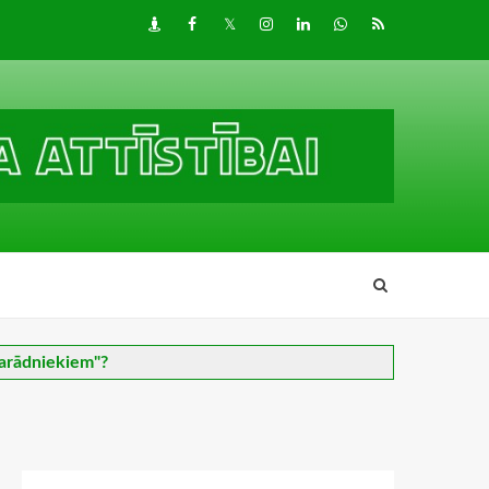
Draugiem
Facebook
Twitter
Instagram
LinkedIn
whatsapp
RSS
parādniekiem"?