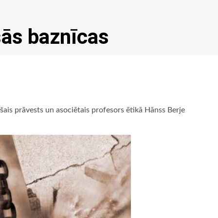
šās baznīcas
šais prāvests un asociētais profesors ētikā Hānss Berje