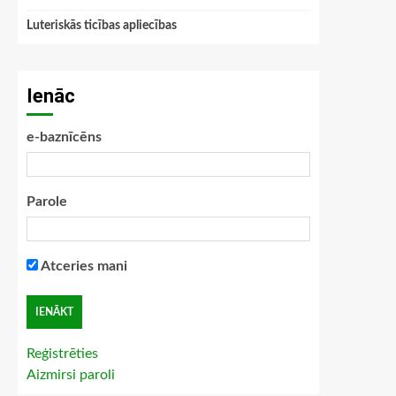
Luteriskās ticības apliecības
Ienāc
e-baznīcēns
Parole
Atceries mani
Reģistrēties
Aizmirsi paroli