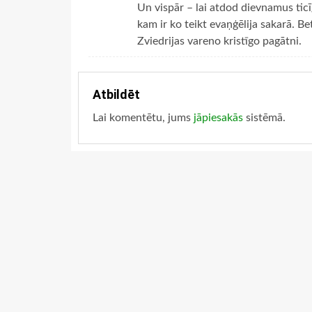
Un vispār – lai atdod dievnamus ti
kam ir ko teikt evaņģēlija sakarā. Bet
Zviedrijas vareno kristīgo pagātni.
Atbildēt
Lai komentētu, jums
jāpiesakās
sistēmā.