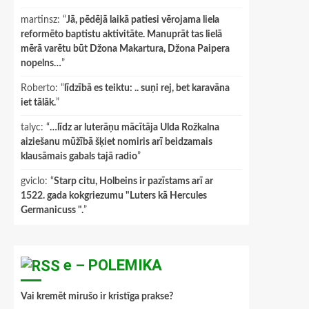
martinsz
: “
Jā, pēdējā laikā patiesi vērojama liela
reformēto baptistu aktivitāte. Manuprāt tas lielā
mērā varētu būt Džona Makartura, Džona Paipera
nopelns…
”
Roberto
: “
līdzībā es teiktu: .. suņi rej, bet karavāna
iet tālāk.
”
talyc
: “
…līdz ar luterāņu mācītāja Ulda Rožkalna
aiziešanu mūžībā šķiet nomiris arī beidzamais
klausāmais gabals tajā radio
”
gviclo
: “
Starp citu, Holbeins ir pazīstams arī ar
1522. gada kokgriezumu "Luters kā Hercules
Germanicuss ".
”
e – POLEMIKA
Vai kremēt mirušo ir kristīga prakse?