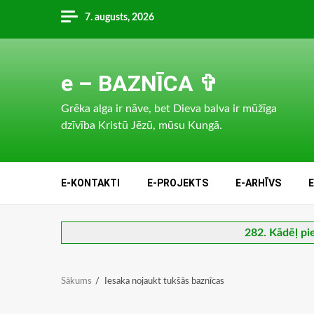
Skip
7. augusts, 2026
to
content
e – BAZNĪCA ✞
Grēka alga ir nāve, bet Dieva balva ir mūžīga
dzīvība Kristū Jēzū, mūsu Kungā.
E-KONTAKTI
E-PROJEKTS
E-ARHĪVS
282. Kādēļ pi
Sākums
Iesaka nojaukt tukšās baznīcas