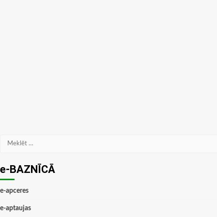
Meklēt:
e-BAZNĪCĀ
e-apceres
e-aptaujas