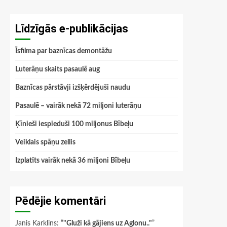
Līdzīgās e-publikācijas
Īsfilma par baznīcas demontāžu
Luterāņu skaits pasaulē aug
Baznīcas pārstāvji izšķērdējuši naudu
Pasaulē – vairāk nekā 72 miljoni luterāņu
Ķīnieši iespieduši 100 miljonus Bībeļu
Veiklais spāņu zellis
Izplatīts vairāk nekā 36 miljoni Bībeļu
Pēdējie komentāri
Janis Karklins
: “
"Gluži kā gājiens uz Aglonu.."
”