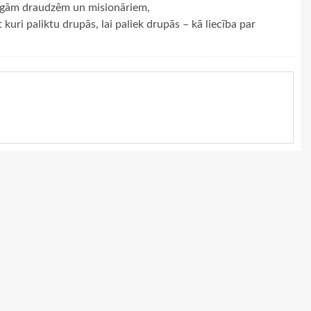
cīgām draudzēm un misionāriem,
 kuri paliktu drupās, lai paliek drupās – kā liecība par