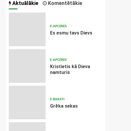
Aktuālākie
Komentētākie
E-APCERES
Es esmu tavs Dievs
E-APCERES
Kristietis kā Dieva
namturis
E-RAKSTI
Grēka sekas