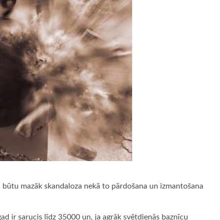
na būtu mazāk skandaloza nekā to pārdošana un izmantošana
d ir sarucis līdz 35000 un, ja agrāk svētdienās baznīcu