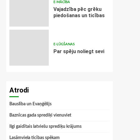
E-MĀCĪBA
Vajadzība pēc grēku
piedošanas un ticības
E-LŪGŠANAS
Par spēju noliegt sevi
Atrodi
Bauslība un Evaņģēlijs
Baznīcas gada sprediķi vienuviet
Ilgi gaidītais latviešu sprediķu krājums
Lasāmviela ticības spēkam