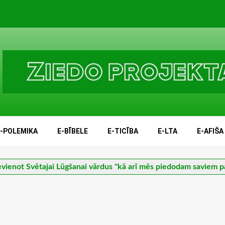
E-POLEMIKA
E-BĪBELE
E-TICĪBA
E-LTA
E-AFIŠA
evienot Svētajai Lūgšanai vārdus "kā arī mēs piedodam saviem 