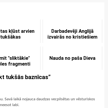
tas kļūst arvien
Darbadevēji Anglijā
tukšākas
izvairās no kristiešiem
it "sliktākie"
Nauda no paša Dieva
eles fragmenti
kt tukšās baznīcas
”
anu. Savā laikā nojauca daudzas vecpilsētas un vēsturiskos
neesot labi.