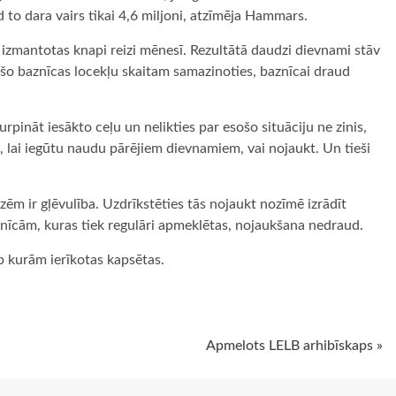
d to dara vairs tikai 4,6 miljoni, atzīmēja Hammars.
izmantotas knapi reizi mēnesī. Rezultātā daudzi dievnami stāv
šo baznīcas locekļu skaitam samazinoties, baznīcai draud
rpināt iesākto ceļu un nelikties par esošo situāciju ne zinis,
, lai iegūtu naudu pārējiem dievnamiem, vai nojaukt. Un tieši
 ir gļēvulība. Uzdrīkstēties tās nojaukt nozīmē izrādīt
znīcām, kuras tiek regulāri apmeklētas, nojaukšana nedraud.
p kurām ierīkotas kapsētas.
ugiem
Apmelots LELB arhibīskaps »