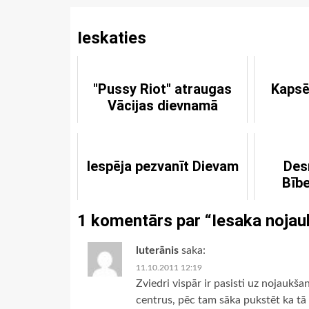
Ieskaties
"Pussy Riot" atraugas
Kapsē
Vācijas dievnamā
Iespēja pezvanīt Dievam
Desm
Bīb
1 komentārs par “
Iesaka nojau
luterānis
saka:
11.10.2011 12:19
Zviedri vispār ir pasisti uz nojaukš
centrus, pēc tam sāka pukstēt ka tā 