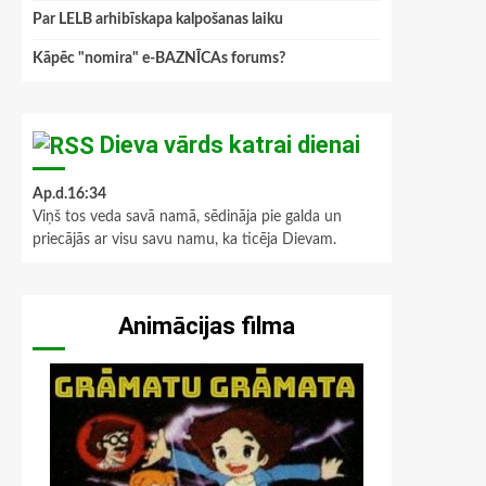
Par LELB arhibīskapa kalpošanas laiku
Kāpēc "nomira" e-BAZNĪCAs forums?
Dieva vārds katrai dienai
Ap.d.16:34
Viņš tos veda savā namā, sēdināja pie galda un
priecājās ar visu savu namu, ka ticēja Dievam.
Animācijas filma