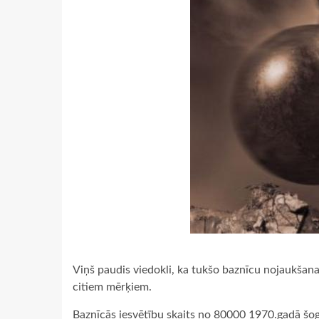
Viņš paudis viedokli, ka tukšo baznīcu nojaukša
citiem mērķiem.
Baznīcās iesvētību skaits no 80000 1970.gadā šoga