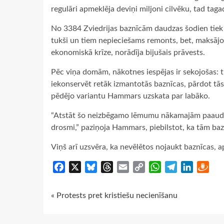
regulāri apmeklēja deviņi miljoni cilvēku, tad taga
No 3384 Zviedrijas baznīcām daudzas šodien tiek 
tukši un tiem nepieciešams remonts, bet, maksājo
ekonomiskā krīze, norādīja bijušais prāvests.
Pēc viņa domām, nākotnes iespējas ir sekojošas: tu
iekonservēt retāk izmantotās baznīcas, pārdot tās
pēdējo variantu Hammars uzskata par labāko.
“Atstāt šo neizbēgamo lēmumu nākamajām paaudzēm
drosmi,” paziņoja Hammars, piebilstot, ka tām ba
Viņš arī uzsvēra, ka nevēlētos nojaukt baznīcas, a
Facebook
X
Bluesky
Threads
Email
Copy
WhatsApp
Telegram
LinkedIn
Dra
Link
Continue
« Protests pret kristiešu necienīšanu
Reading