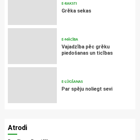
E-RAKSTI
Grēka sekas
E-MĀCĪBA
Vajadzība pēc grēku
piedošanas un ticības
E-LŪGŠANAS
Par spēju noliegt sevi
Atrodi