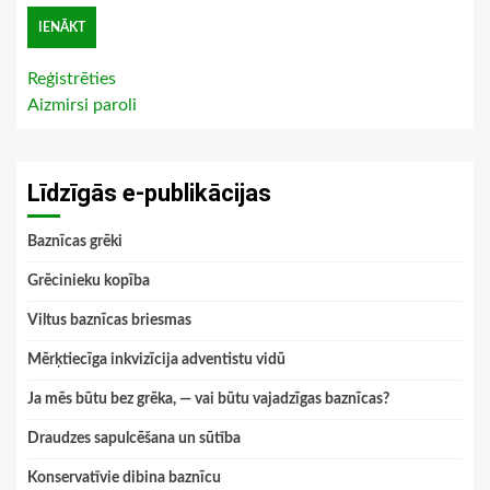
Reģistrēties
Aizmirsi paroli
Līdzīgās e-publikācijas
Baznīcas grēki
Grēcinieku kopība
Viltus baznīcas briesmas
Mērķtiecīga inkvizīcija adventistu vidū
Ja mēs būtu bez grēka, — vai būtu vajadzīgas baznīcas?
Draudzes sapulcēšana un sūtība
Konservatīvie dibina baznīcu