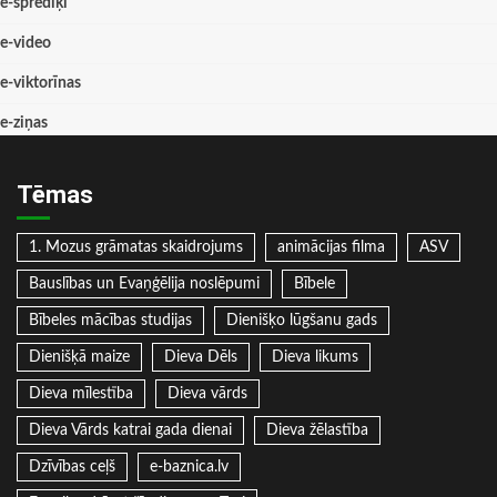
e-sprediķi
e-video
e-viktorīnas
e-ziņas
Tēmas
1. Mozus grāmatas skaidrojums
animācijas filma
ASV
Bauslības un Evaņģēlija noslēpumi
Bībele
Bībeles mācības studijas
Dienišķo lūgšanu gads
Dienišķā maize
Dieva Dēls
Dieva likums
Dieva mīlestība
Dieva vārds
Dieva Vārds katrai gada dienai
Dieva žēlastība
Dzīvības ceļš
e-baznica.lv