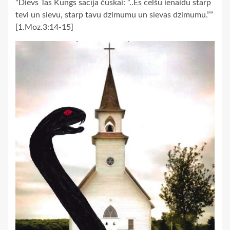
“Dievs Tas Kungs sacīja čūskai: “..Es celšu ienaidu starp
tevi un sievu, starp tavu dzimumu un sievas dzimumu.””
[1.Moz.3:14-15]