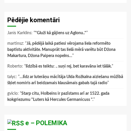
Pēdējie komentāri
Janis Karklins
: “
"Gluži kā gājiens uz Aglonu.."
”
martinsz
: “
Jā, pēdējā laikā patiesi vērojama liela reformēto
baptistu aktivitāte. Manuprāt tas lielā mērā varētu būt Džona
Makartura, Džona Paipera nopelns…
”
Roberto
: “
līdzībā es teiktu: .. suņi rej, bet karavāna iet tālāk.
”
talyc
: “
…līdz ar luterāņu mācītāja Ulda Rožkalna aiziešanu mūžībā
šķiet nomiris arī beidzamais klausāmais gabals tajā radio
”
gviclo
: “
Starp citu, Holbeins ir pazīstams arī ar 1522. gada
kokgriezumu "Luters kā Hercules Germanicuss ".
”
e – POLEMIKA