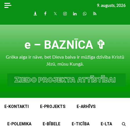
Skip
9. augusts, 2026
to
Draugiem
Facebook
Twitter
Instagram
LinkedIn
whatsapp
RSS
content
e – BAZNĪCA ✞
Grēka alga ir nāve, bet Dieva balva ir mūžīga dzīvība Kristū
Jēzū, mūsu Kungā.
E-KONTAKTI
E-PROJEKTS
E-ARHĪVS
E-POLEMIKA
E-BĪBELE
E-TICĪBA
E-LTA