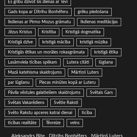
Es gribu dzīvot šīs dienas ar Tevi
Gads kopa ar Dītrihu Bonhēferu
grēku piedošana
Ikdienas ar Pirmo Mozus grāmatu
Ikdienas meditācijas
Jēzus Kristus
Kristība
Kristīgā dogmatika
Kristīgā dzīve
kristīgā mācība
kristīgā mūzika
Kristīgās ētikas un morāles rokasgrāmata
kristīgā ētika
Lasāmviela ticības spēkam
Lutera citāti
lūgšana
Mazā katehisma skaidrojums
Mārtiņš Luters
par lūgšanu
Piecas minūtes kopā ar Luteru
Pāvila vēstules galatiešiem skaidrojums
Svētais Gars
Svētais Vakarēdiens
Svētie Raksti
Svēto Rakstu apceres katrai dienai
ticība
ticības realitāte
Tēvreize
velns
Aleksandrs Bite
Dītrihs Bonhēfers
Mārtiņš Luters