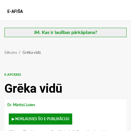
E-AFIŠA
84. Kas ir laulības pārkāpšana?
Sākums
Grēka vidū
E-APCERES
Grēka vidū
Dr. Mārtiņš Luters
▶ NOKLAUSIES ŠO E-PUBLIKĀCIJU