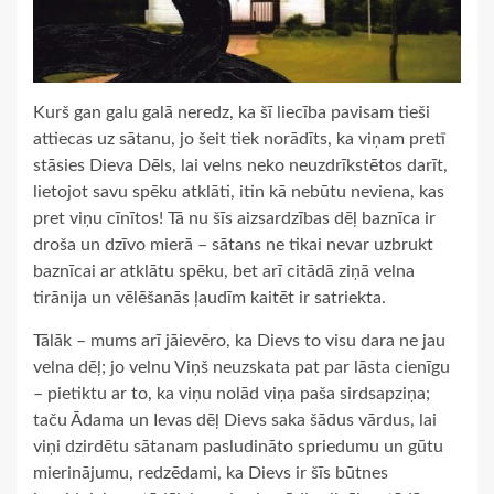
Kurš gan galu galā neredz, ka šī liecība pavisam tieši
attiecas uz sātanu, jo šeit tiek norādīts, ka viņam pretī
stāsies Dieva Dēls, lai velns neko neuzdrīkstētos darīt,
lietojot savu spēku atklāti, itin kā nebūtu neviena, kas
pret viņu cīnītos! Tā nu šīs aizsardzības dēļ baznīca ir
droša un dzīvo mierā – sātans ne tikai nevar uzbrukt
baznīcai ar atklātu spēku, bet arī citādā ziņā velna
tirānija un vēlēšanās ļaudīm kaitēt ir satriekta.
Tālāk – mums arī jāievēro, ka Dievs to visu dara ne jau
velna dēļ; jo velnu Viņš neuzskata pat par lāsta cienīgu
– pietiktu ar to, ka viņu nolād viņa paša sirdsapziņa;
taču Ādama un Ievas dēļ Dievs saka šādus vārdus, lai
viņi dzirdētu sātanam pasludināto spriedumu un gūtu
mierinājumu, redzēdami, ka Dievs ir šīs būtnes