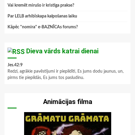
Vai kremēt mirušo ir kristīga prakse?
Par LELB arhibīskapa kalpošanas laiku
Kāpēc "nomira" e-BAZNĪCAs forums?
Dieva vārds katrai dienai
Jes.42:9
Redzi, agrākie pavēstījumi ir piepildīti, Es jums dodu jaunus, un,
pirms tie piepildās, Es jums tos pasludinu.
Animācijas filma