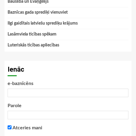
Bauslība un Evaņģēlijs
Baznīcas gada sprediķi vienuviet
Ilgi gaidītais latviešu sprediķu krājums
Lasāmviela ticības spēkam
Luteriskās ticības apliecības
Ienāc
e-baznīcēns
Parole
Atceries mani