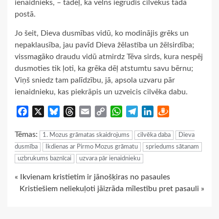
ienaidnieks, – tādēļ, ka velns iegrūdis cilvēkus tādā
postā.
Jo šeit, Dieva dusmības vidū, ko modinājis grēks un
nepaklausība, jau pavīd Dieva žēlastība un žēlsirdība;
vissmagāko draudu vidū atmirdz Tēva sirds, kura nespēj
dusmoties tik ļoti, ka grēka dēļ atstumtu savu bērnu;
Viņš sniedz tam palīdzību, jā, apsola uzvaru pār
ienaidnieku, kas piekrāpis un uzveicis cilvēka dabu.
Facebook
X
Bluesky
Threads
Email
Copy
WhatsApp
Telegram
LinkedIn
Draugiem
Link
Tēmas:
1. Mozus grāmatas skaidrojums
cilvēka daba
Dieva
dusmība
Ikdienas ar Pirmo Mozus grāmatu
spriedums sātanam
uzbrukums baznīcai
uzvara pār ienaidnieku
Continue
« Ikvienam kristietim ir jānošķiras no pasaules
Kristiešiem neliekuļoti jāizrāda mīlestību pret pasauli »
Reading