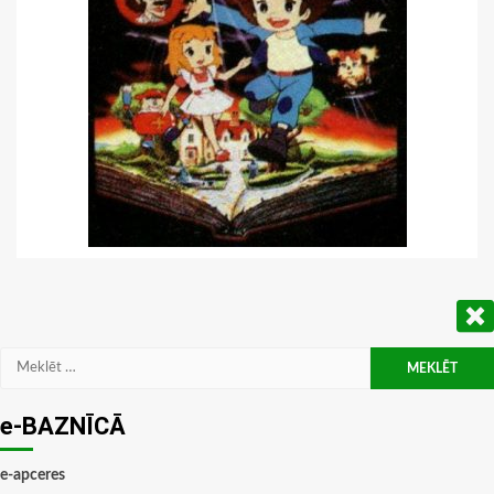
Meklēt:
e-BAZNĪCĀ
e-apceres