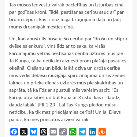
Tas mūsos iedvestu vairāk pacietības un izturības cīņā
par godības kroni. Tādēļ pestīšanas cerību sauc arī par
bruņu cepuri, kas ir nozīmīga bruņojuma daļa un ļauj
mums drosmīgāk mesties cīņā.
Un, kad apustulis nosauc šo cerību par “drošu un stipru
dvēseles enkuru”, viņš līdz ar to saka, ka visās
kārdinājumu vētrās pestīšanas cerība uzturēs mūs pie
Tā Kunga, tā ka netiksim aiznesti prom plašajā pasaules
okeānā. Ciešanu un bēdu laikā dzīva un droša cerība
mūs vedīs debesu mūžīgajā spirdzinājumā un šīs zemes
laimes un prieka dienās uzturēs mūs pie skaidrības un
saprāta, tā ka līdz ar apustuli mēs varēsim sacīt: “Es
kāroju atraisīties un būt kopā ar Kristu, kas ir daudz,
daudz labāk” [Fil.1:23]. Lai Tas Kungs piedod mūsu
neticību, ka tik maz priecājamies cerībā! Un lai Dievs
palīdz, ka mēs priecātos arvien vairāk.
Facebook
X
Bluesky
Threads
Email
Copy
WhatsApp
Telegram
LinkedIn
Draugiem