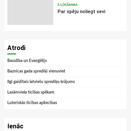
E-LŪGŠANAS
Par spēju noliegt sevi
Atrodi
Bauslība un Evaņģēlijs
Baznīcas gada sprediķi vienuviet
Ilgi gaidītais latviešu sprediķu krājums
Lasāmviela ticības spēkam
Luteriskās ticības apliecības
Ienāc