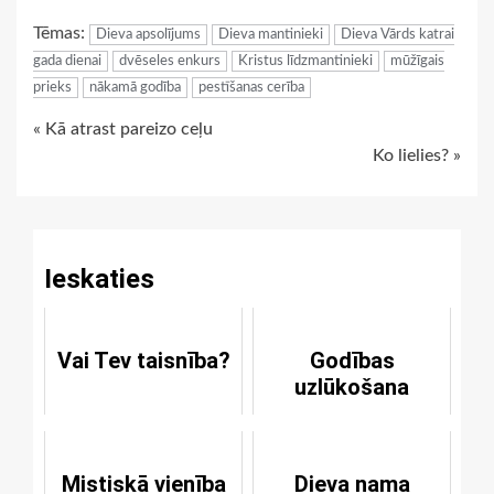
Link
Tēmas:
Dieva apsolījums
Dieva mantinieki
Dieva Vārds katrai
gada dienai
dvēseles enkurs
Kristus līdzmantinieki
mūžīgais
prieks
nākamā godība
pestīšanas cerība
Continue
« Kā atrast pareizo ceļu
Ko lielies? »
Reading
Ieskaties
Vai Tev taisnība?
Godības
uzlūkošana
Mistiskā vienība
Dieva nama