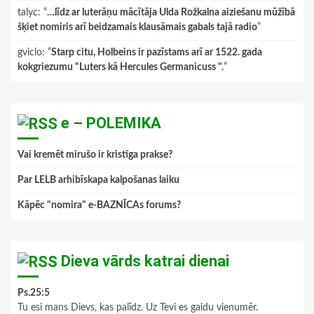
talyc
: “
…līdz ar luterāņu mācītāja Ulda Rožkalna aiziešanu mūžībā
šķiet nomiris arī beidzamais klausāmais gabals tajā radio
”
gviclo
: “
Starp citu, Holbeins ir pazīstams arī ar 1522. gada
kokgriezumu "Luters kā Hercules Germanicuss ".
”
e – POLEMIKA
Vai kremēt mirušo ir kristīga prakse?
Par LELB arhibīskapa kalpošanas laiku
Kāpēc "nomira" e-BAZNĪCAs forums?
Dieva vārds katrai dienai
Ps.25:5
Tu esi mans Dievs, kas palīdz. Uz Tevi es gaidu vienumēr.