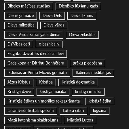
Bībeles mācības studijas
Dienišķo lūgšanu gads
Dienišķā maize
Dieva Dēls
Dieva likums
Dieva mīlestība
Dieva vārds
Dieva Vārds katrai gada dienai
Dieva žēlastība
Dzīvības ceļš
e-baznica.lv
Es gribu dzīvot šīs dienas ar Tevi
Gads kopa ar Dītrihu Bonhēferu
grēku piedošana
Ikdienas ar Pirmo Mozus grāmatu
Ikdienas meditācijas
Jēzus Kristus
Kristība
Kristīgā dogmatika
Kristīgā dzīve
kristīgā mācība
kristīgā mūzika
Kristīgās ētikas un morāles rokasgrāmata
kristīgā ētika
Lasāmviela ticības spēkam
Lutera citāti
lūgšana
Mazā katehisma skaidrojums
Mārtiņš Luters