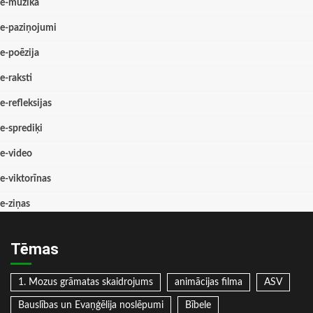
e-mūzika
e-paziņojumi
e-poēzija
e-raksti
e-refleksijas
e-sprediķi
e-video
e-viktorīnas
e-ziņas
Tēmas
1. Mozus grāmatas skaidrojums
animācijas filma
ASV
Bauslības un Evaņģēlija noslēpumi
Bībele