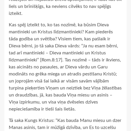
liels un brīnišķīgs, ka neviens cilvēks to nav spējīgs
izteikt.
Kas spēj izteikt to, ko tas nozīmē, ka būsim Dieva
mantinieki un Kristus līdzmantinieki? Kam piederēs
tāda godība un svētība? Visiem tiem, kas pašlaik ir
Dieva bērni, jo tā saka Dieva vārds: “Ja nu esam bērni,
tad arī mantinieki – Dieva mantinieki un Kristus
līdzmantinieki” [Rom.8:17]. Tas nozīmē – tāds ir ikviens,
kas aicināts no pasaules, ar Dieva vārdu un Garu
modināts no grēka miega un atradis pestīšanu Kristū;
un joprojām visā šai laikā ar visām savām vājībām
turpina pieķerties Viņam un neiztiek bez Viņa žēlastības
un draudzības, jā, kas bauda Viņa miesu un asinis –
Viņa izpirkumu, un visa viņa dvēseles dzīves
nepieciešamība ir tieši šais lietās.
Tā saka Kungs Kristus: “Kas bauda Manu miesu un dzer
Manas asinis, tam ir mūžīgā dzīvība, un Es to uzcelšu