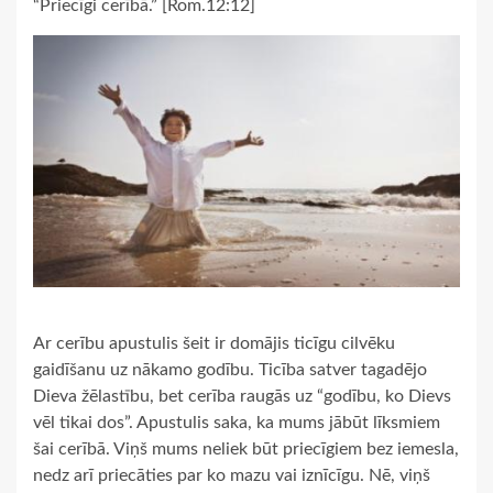
“Priecīgi cerībā.” [Rom.12:12]
Ar cerību apustulis šeit ir domājis ticīgu cilvēku
gaidīšanu uz nākamo godību. Ticība satver tagadējo
Dieva žēlastību, bet cerība raugās uz “godību, ko Dievs
vēl tikai dos”. Apustulis saka, ka mums jābūt līksmiem
šai cerībā. Viņš mums neliek būt priecīgiem bez iemesla,
nedz arī priecāties par ko mazu vai iznīcīgu. Nē, viņš