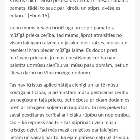
Kristus saka? Mūsu pestīšanas cerībai ir nesatricināms
pamats, tādēļ to sauc par “drošu un stipru dvēseles
enkuru” [Ebr.6:19].
Ja nu mums ir šāda brīnišķīga un stipri pamatota
mūžīgā prieka cerība, tad mums jāprot atraisīties no
visām laicīgām raizēm un jāsaka: nost raizes, mokas un
nemiers! Man pieder mūžīga laime! Es dodos pretī
mūžīgam priekam, jo mūsu pestīšanas cerība nav
balstīta uz mūsu cienību vai mūsu pašu domām, bet uz
Dieva darbu un Viņa mūžīgo nodomu.
Tas nav Kristus apliecinātāja cienīgi un kaitē mūsu
kristīgajai ticībai, ja aizmirstam mūsu pestīšanas cerību
un negūstam tajā prieku, bet debesu priekam dodamies
pretī ar smagiem soļiem un nopūtām. Ja mēs pieķertos
savai pestīšanas cerībai ar lielāku rūpību un nopietnību,
tad – kā iepriekš sacīts – tas stiprinātu visu mūsu
kristīgo dzīvi. Tad mēs mazāk raizētos par laicīgām
lietām un vairāk par to, ka ejam patieso ceļu uz dzīvību.