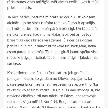
rāda mums visas mūžīgās svētlaimes cerību, kas ir mūsu
prieka iemesls.
Ja mēs patiesi paturēsim prātā šo cerību, uz ko esam
aicināti, un no sirds ticēsim tam, ko Dievs ir apsolījis,
tad mēs patiesi būsim pārpārēm priecīgi. Un tā tas būs
ne tikai dienās, kad mums klājas labi, bet arī pašos
briesmīgākajos brīžos virs zemes. Šis cerības dotais
prieks un laime ir daudz būtiskāka un svētīgāka, nekā
esam paraduši domāt. Tā sniedz gluži jaunu spēku visai
mūsu kristīgajai ticībai. Tādēļ mums cītīgi ir jāiedziļinās
šai lietā.
Kas attiecas uz mūsu cerības saturu jeb godības
pilnajām lietām, ko gaidām no Dieva, iespējams, ka
pašreizējā laikā mēs tā īsti nespēsim tās aptvert, jo “kā
rakstīts: ko acs nav redzējusi un auss nav dzirdējusi, kas
neviena cilvēka sirdī nav nācis, to Dievs ir sagatavojis
tiem, kas Viņu mīl” [1.Kor.2:9]. Bet jau tas, ko esam
redzējuši un nojautuši Dieva apsolījumos, ir kaut kas tik