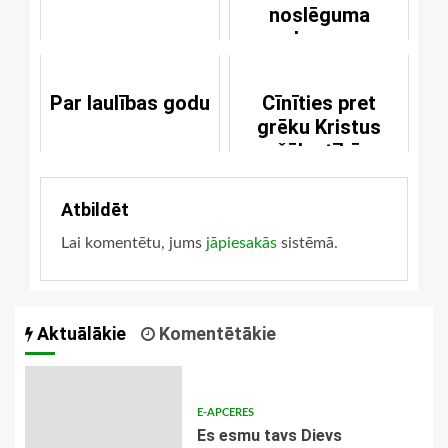
noslēguma
akmens
Par laulības godu
Cīnīties pret
grēku Kristus
žēlastībā
Atbildēt
Lai komentētu, jums
jāpiesakās
sistēmā.
Aktuālākie
Komentētākie
E-APCERES
Es esmu tavs Dievs