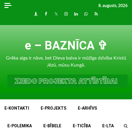
Skip
8. augusts, 2026
to
Draugiem
Facebook
Twitter
Instagram
LinkedIn
whatsapp
RSS
content
e – BAZNĪCA ✞
Grēka alga ir nāve, bet Dieva balva ir mūžīga dzīvība Kristū
Jēzū, mūsu Kungā.
E-KONTAKTI
E-PROJEKTS
E-ARHĪVS
E-POLEMIKA
E-BĪBELE
E-TICĪBA
E-LTA