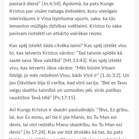
pastarā dienā” [Jņ.6:54]. Apdomā, ka pats Kungs
Kristus par visām nabaga dvēselēm, kuru vienīgais
mierinājums ir Viņa izpirkuma upuris, saka, ka tās
iemantos mūžīgās dzīvības svētlaimi. Kristus to saka
pavisam noteikti un atkārto vairākas reizes.
Kas spēj izteikt šāda cilvēka laimi? Kas spēj izteikt visu
to, kas ietverts Kristus vārdos: “Tad taisnie spīdēs kā
saule sava Tēva valstībā” [Mt.13:43]. Kas spēj izteikt
visu, kas ietverts Jāņa vārdos: “Mēs būsim Viņam
līdzīgi, jo mēs redzēsim Viņu, kāds Viņš ir” [1.Jņ.3:2]. Un
jau Dāvidam bija šī cerība, kad viņš sacīja: “Bet es Tavu
vaigu skatīšu taisnībā un uzmodies pēc sirds patikas
raudzīšos Tavā tēlā” [Ps.17:15].
Arī Kungs Kristus ir skaidri pasludinājis: “Tēvs, Es gribu,
lai, kur Es esmu, arī tie ir pie Manis, ko Tu Man esi
devis, lai viņi redzētu Manu skaidrību, ko Tu Man esi
devis” [Jņ.17:24]. Kas var būt drošāks kā tas, ko pats