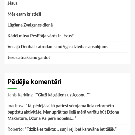
Jēzus
Mēs esam kristieši
Lūgšana Zvaigznes dienā
Kādēļ mūsu Pestītāja vārds ir Jēzus?
Vecajā Derībā ir atro­dams mūžīgās dzīvības apsolījums
Jēzus atnākšanu gaidot
Pēdējie komentāri
Janis Karklins
: “
"Gluži kā gājiens uz Aglonu.."
”
martinsz
: “
Jā, pēdējā laikā patiesi vērojama liela reformēto
baptistu aktivitāte. Manuprāt tas lielā mērā varētu būt Džona
Makartura, Džona Paipera nopelns…
”
Roberto
: “
līdzībā es teiktu: .. suņi rej, bet karavāna iet tālāk.
”