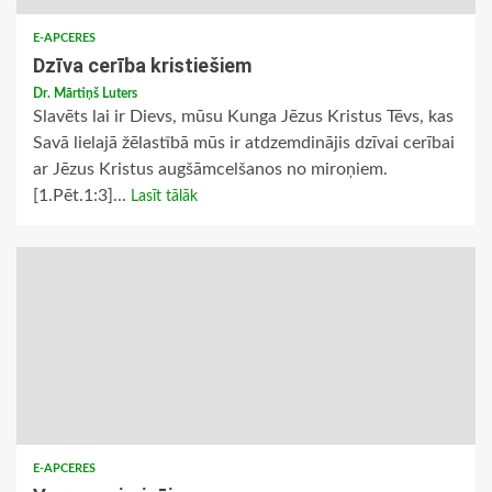
E-APCERES
Dzīva cerība kristiešiem
Dr. Mārtiņš Luters
Slavēts lai ir Dievs, mūsu Kunga Jēzus Kristus Tēvs, kas
Savā lielajā žēlastībā mūs ir atdzemdinājis dzīvai cerībai
ar Jēzus Kristus augšāmcelšanos no miroņiem.
[1.Pēt.1:3]...
Lasīt tālāk
E-APCERES