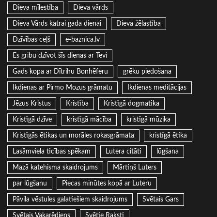
Dieva mīlestība
Dieva vārds
Dieva Vārds katrai gada dienai
Dieva žēlastība
Dzīvības ceļš
e-baznica.lv
Es gribu dzīvot šīs dienas ar Tevi
Gads kopa ar Dītrihu Bonhēferu
grēku piedošana
Ikdienas ar Pirmo Mozus grāmatu
Ikdienas meditācijas
Jēzus Kristus
Kristība
Kristīgā dogmatika
Kristīgā dzīve
kristīgā mācība
kristīgā mūzika
Kristīgās ētikas un morāles rokasgrāmata
kristīgā ētika
Lasāmviela ticības spēkam
Lutera citāti
lūgšana
Mazā katehisma skaidrojums
Mārtiņš Luters
par lūgšanu
Piecas minūtes kopā ar Luteru
Pāvila vēstules galatiešiem skaidrojums
Svētais Gars
Svētais Vakarēdiens
Svētie Raksti