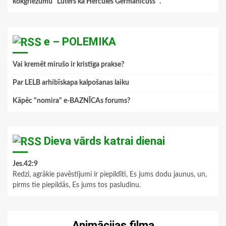
kokgriezumu "Luters kā Hercules Germanicuss ".
”
e – POLEMIKA
Vai kremēt mirušo ir kristīga prakse?
Par LELB arhibīskapa kalpošanas laiku
Kāpēc "nomira" e-BAZNĪCAs forums?
Dieva vārds katrai dienai
Jes.42:9
Redzi, agrākie pavēstījumi ir piepildīti, Es jums dodu jaunus, un,
pirms tie piepildās, Es jums tos pasludinu.
Animācijas filma