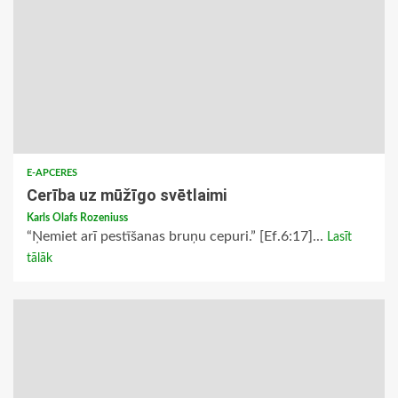
E-APCERES
Cerība uz mūžīgo svētlaimi
Karls Olafs Rozeniuss
“Ņemiet arī pestīšanas bruņu cepuri.” [Ef.6:17]...
Lasīt
tālāk