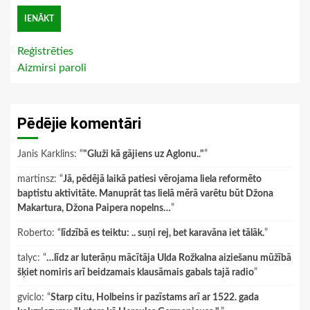
Reģistrēties
Aizmirsi paroli
Pēdējie komentāri
Janis Karklins
: “
"Gluži kā gājiens uz Aglonu.."
”
martinsz
: “
Jā, pēdējā laikā patiesi vērojama liela reformēto
baptistu aktivitāte. Manuprāt tas lielā mērā varētu būt Džona
Makartura, Džona Paipera nopelns…
”
Roberto
: “
līdzībā es teiktu: .. suņi rej, bet karavāna iet tālāk.
”
talyc
: “
…līdz ar luterāņu mācītāja Ulda Rožkalna aiziešanu mūžībā
šķiet nomiris arī beidzamais klausāmais gabals tajā radio
”
gviclo
: “
Starp citu, Holbeins ir pazīstams arī ar 1522. gada