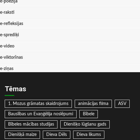
e-poēzija
e-raksti
e-refleksijas
e-sprediķi
e-video
e-viktorīnas
e-ziņas
Tēmas
1. Mozus grāmatas skaidrojums
animācijas filma
ASV
Bauslības un Evaņģēlija noslēpumi
Bībele
Bībeles mācības studijas
Dienišķo lūgšanu gads
Dienišķā maize
Dieva Dēls
Dieva likums