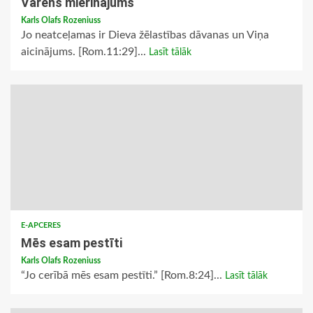
Varens mierinājums
Karls Olafs Rozeniuss
Jo neatceļamas ir Dieva žēlastības dāvanas un Viņa
aicinājums. [Rom.11:29]...
Lasīt tālāk
E-APCERES
Mēs esam pestīti
Karls Olafs Rozeniuss
“Jo cerībā mēs esam pestīti.” [Rom.8:24]...
Lasīt tālāk