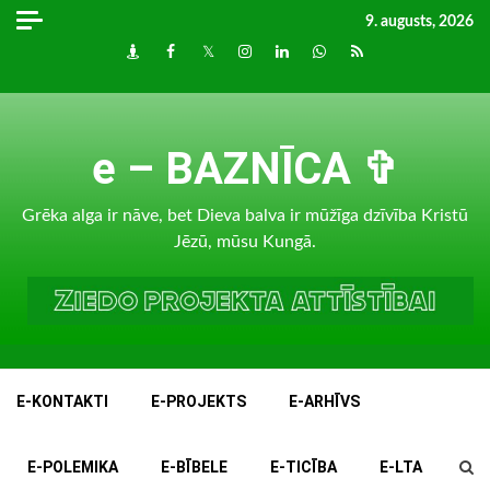
Skip
9. augusts, 2026
to
Draugiem
Facebook
Twitter
Instagram
LinkedIn
whatsapp
RSS
content
e – BAZNĪCA ✞
Grēka alga ir nāve, bet Dieva balva ir mūžīga dzīvība Kristū
Jēzū, mūsu Kungā.
E-KONTAKTI
E-PROJEKTS
E-ARHĪVS
E-POLEMIKA
E-BĪBELE
E-TICĪBA
E-LTA