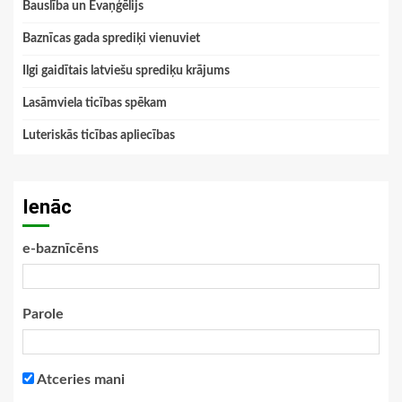
Bauslība un Evaņģēlijs
Baznīcas gada sprediķi vienuviet
Ilgi gaidītais latviešu sprediķu krājums
Lasāmviela ticības spēkam
Luteriskās ticības apliecības
Ienāc
e-baznīcēns
Parole
Atceries mani