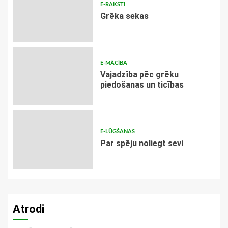
E-RAKSTI
Grēka sekas
E-MĀCĪBA
Vajadzība pēc grēku
piedošanas un ticības
E-LŪGŠANAS
Par spēju noliegt sevi
Atrodi