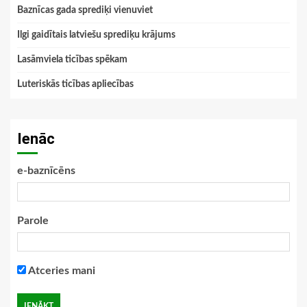
Baznīcas gada sprediķi vienuviet
Ilgi gaidītais latviešu sprediķu krājums
Lasāmviela ticības spēkam
Luteriskās ticības apliecības
Ienāc
e-baznīcēns
Parole
Atceries mani