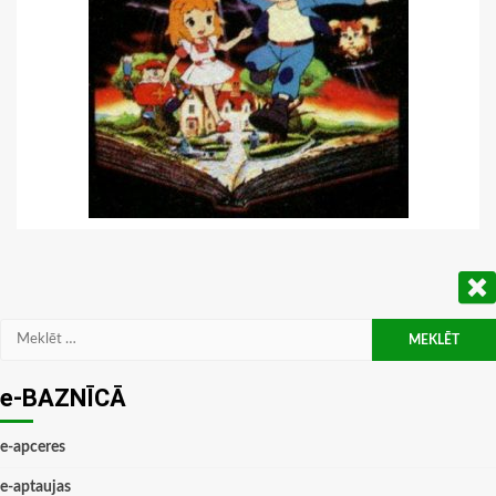
Meklēt:
e-BAZNĪCĀ
e-apceres
e-aptaujas