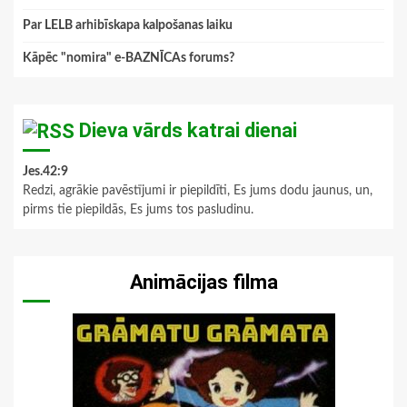
Par LELB arhibīskapa kalpošanas laiku
Kāpēc "nomira" e-BAZNĪCAs forums?
Dieva vārds katrai dienai
Jes.42:9
Redzi, agrākie pavēstījumi ir piepildīti, Es jums dodu jaunus, un,
pirms tie piepildās, Es jums tos pasludinu.
Animācijas filma