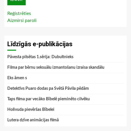
Reģistrēties
Aizmirsi paroli
Līdzīgās e-publikācijas
Pāvesta pilsētas 1.sērija: Dubultnieks
Filma par bērnu seksuālu izmantošanu izraisa skandālu
Eks āmen s
Detektīvs Puaro dodas pa Svētā Pāvila pēdām
Taps filma par vecāko Bībelē pieminēto cilvēku
Holivuda pievēršas Bībelei
Lutera dzīve animācijas filmā