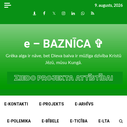
Skip
9. augusts, 2026
to
Draugiem
Facebook
Twitter
Instagram
LinkedIn
whatsapp
RSS
content
e – BAZNĪCA ✞
Grēka alga ir nāve, bet Dieva balva ir mūžīga dzīvība Kristū
Jēzū, mūsu Kungā.
E-KONTAKTI
E-PROJEKTS
E-ARHĪVS
E-POLEMIKA
E-BĪBELE
E-TICĪBA
E-LTA