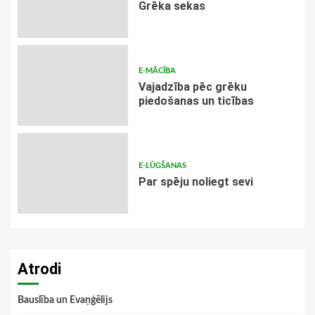
Grēka sekas
E-MĀCĪBA
Vajadzība pēc grēku
piedošanas un ticības
E-LŪGŠANAS
Par spēju noliegt sevi
Atrodi
Bauslība un Evaņģēlijs