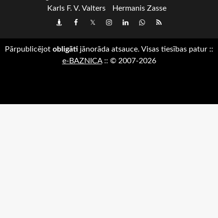
Karls F. V. Valters
Hermanis Zasse
Draugiem
Facebook
Twitter
Instagram
LinkedIn
whatsapp
RSS
Pārpublicējot
obligāti
jānorāda atsauce. Visas tiesības patur
::
e-BAZNICA
::
© 2007-2026