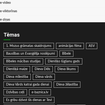
e-video
e-viktorīnas
e-ziņas
Tēmas
1. Mozus grāmatas skaidrojums
animācijas filma
ASV
Bauslības un Evaņģēlija noslēpumi
Bībele
Bībeles mācības studijas
Dienišķo lūgšanu gads
Dienišķā maize
Dieva Dēls
Dieva likums
Dieva mīlestība
Dieva vārds
Dieva Vārds katrai gada dienai
Dieva žēlastība
Dzīvības ceļš
e-baznica.lv
Es gribu dzīvot šīs dienas ar Tevi