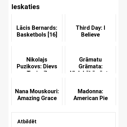
Ieskaties
Lācis Bernards:
Third Day: I
Basketbols [16]
Believe
Nikolajs
Grāmatu
Puzikovs: Dievs
Grāmata:
Tevi mīl
Vislabākā vēsts
[25]
Nana Mouskouri:
Madonna:
Amazing Grace
American Pie
Atbildēt