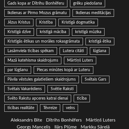
Gads kopa ar Dītrihu Bonhēferu
grēku piedošana
Ikdienas ar Pirmo Mozus grāmatu
Ikdienas meditācijas
Jēzus Kristus
Kristība
Kristīgā dogmatika
Kristīgā dzīve
kristīgā mācība
kristīgā mūzika
Kristīgās ētikas un morāles rokasgrāmata
kristīgā ētika
Lasāmviela ticības spēkam
Lutera citāti
lūgšana
Mazā katehisma skaidrojums
Mārtiņš Luters
par lūgšanu
Piecas minūtes kopā ar Luteru
Pāvila vēstules galatiešiem skaidrojums
Svētais Gars
Svētais Vakarēdiens
Svētie Raksti
Svēto Rakstu apceres katrai dienai
ticība
ticības realitāte
Tēvreize
velns
Aleksandrs Bite
Dītrihs Bonhēfers
Mārtiņš Luters
Georgs Mancelis
Ilārs Plūme
Markku Särelä