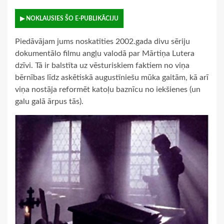
▶ NOKLAUSIES ŠO E-PUBLIKĀCIJU
Piedāvājam jums noskatīties 2002.gada divu sēriju
dokumentālo filmu angļu valodā par Mārtiņa Lutera
dzīvi. Tā ir balstīta uz vēsturiskiem faktiem no viņa
bērnības līdz askētiskā augustīniešu mūka gaitām, kā arī
viņa nostāja reformēt katoļu baznīcu no iekšienes (un
galu galā ārpus tās).