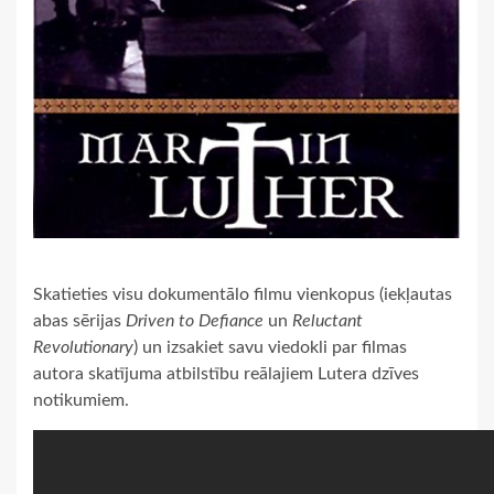
Skatieties visu dokumentālo filmu vienkopus (iekļautas
abas sērijas
Driven to Defiance
un
Reluctant
Revolutionary
) un izsakiet savu viedokli par filmas
autora skatījuma atbilstību reālajiem Lutera dzīves
notikumiem.