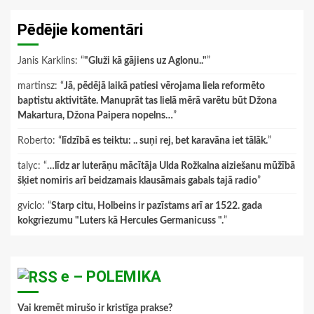
Pēdējie komentāri
Janis Karklins
: “
"Gluži kā gājiens uz Aglonu.."
”
martinsz
: “
Jā, pēdējā laikā patiesi vērojama liela reformēto
baptistu aktivitāte. Manuprāt tas lielā mērā varētu būt Džona
Makartura, Džona Paipera nopelns…
”
Roberto
: “
līdzībā es teiktu: .. suņi rej, bet karavāna iet tālāk.
”
talyc
: “
…līdz ar luterāņu mācītāja Ulda Rožkalna aiziešanu mūžībā
šķiet nomiris arī beidzamais klausāmais gabals tajā radio
”
gviclo
: “
Starp citu, Holbeins ir pazīstams arī ar 1522. gada
kokgriezumu "Luters kā Hercules Germanicuss ".
”
e – POLEMIKA
Vai kremēt mirušo ir kristīga prakse?