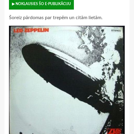
▶ NOKLAUSIES ŠO E-PUBLIKĀCIJU
Šoreiz pārdomas par trepēm un citām lietām.