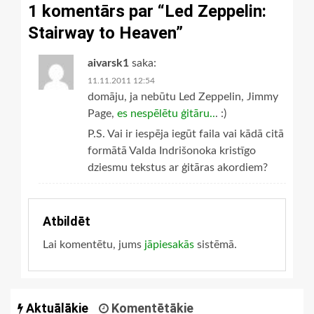
1 komentārs par “
Led Zeppelin:
Stairway to Heaven
”
aivarsk1
saka:
11.11.2011 12:54
domāju, ja nebūtu Led Zeppelin, Jimmy
Page,
es nespēlētu ģitāru..
. :)
P.S. Vai ir iespēja iegūt faila vai kādā citā
formātā Valda Indrišonoka kristīgo
dziesmu tekstus ar ģitāras akordiem?
Atbildēt
Lai komentētu, jums
jāpiesakās
sistēmā.
Aktuālākie
Komentētākie