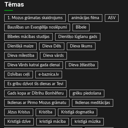
Tēmas
1. Mozus grāmatas skaidrojums
animācijas filma
ASV
Bauslības un Evaņģēlija noslēpumi
Bībele
Bībeles mācības studijas
Dienišķo lūgšanu gads
Dienišķā maize
Dieva Dēls
Dieva likums
Dieva mīlestība
Dieva vārds
Dieva Vārds katrai gada dienai
Dieva žēlastība
Dzīvības ceļš
e-baznica.lv
Es gribu dzīvot šīs dienas ar Tevi
Gads kopa ar Dītrihu Bonhēferu
grēku piedošana
Ikdienas ar Pirmo Mozus grāmatu
Ikdienas meditācijas
Jēzus Kristus
Kristība
Kristīgā dogmatika
Kristīgā dzīve
kristīgā mācība
kristīgā mūzika