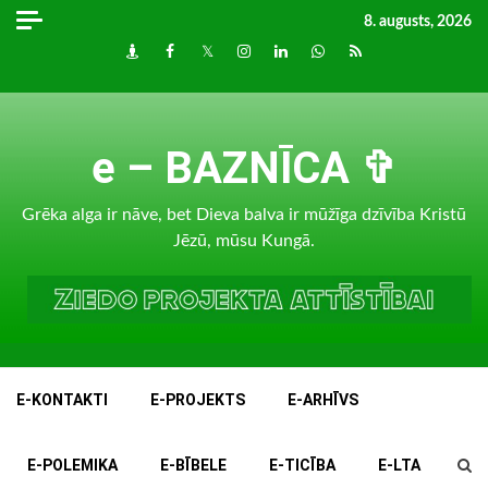
Skip
8. augusts, 2026
to
Draugiem
Facebook
Twitter
Instagram
LinkedIn
whatsapp
RSS
content
e – BAZNĪCA ✞
Grēka alga ir nāve, bet Dieva balva ir mūžīga dzīvība Kristū
Jēzū, mūsu Kungā.
E-KONTAKTI
E-PROJEKTS
E-ARHĪVS
E-POLEMIKA
E-BĪBELE
E-TICĪBA
E-LTA