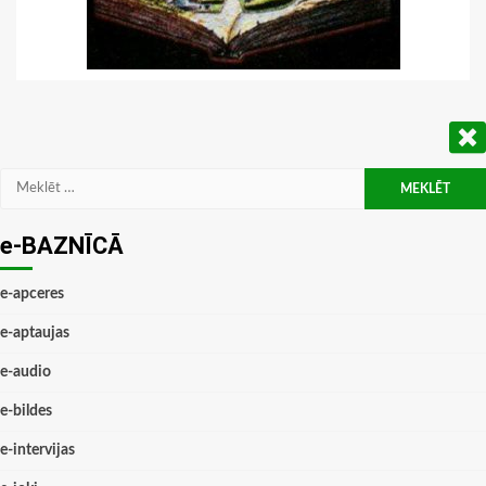
Meklēt:
e-BAZNĪCĀ
e-apceres
e-aptaujas
e-audio
e-bildes
e-intervijas