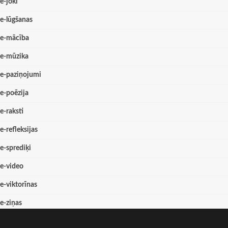
e-joki
e-lūgšanas
e-mācība
e-mūzika
e-paziņojumi
e-poēzija
e-raksti
e-refleksijas
e-sprediķi
e-video
e-viktorīnas
e-ziņas