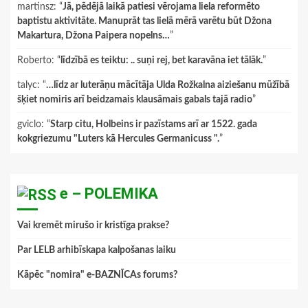
martinsz
: “
Jā, pēdējā laikā patiesi vērojama liela reformēto
baptistu aktivitāte. Manuprāt tas lielā mērā varētu būt Džona
Makartura, Džona Paipera nopelns…
”
Roberto
: “
līdzībā es teiktu: .. suņi rej, bet karavāna iet tālāk.
”
talyc
: “
…līdz ar luterāņu mācītāja Ulda Rožkalna aiziešanu mūžībā
šķiet nomiris arī beidzamais klausāmais gabals tajā radio
”
gviclo
: “
Starp citu, Holbeins ir pazīstams arī ar 1522. gada
kokgriezumu "Luters kā Hercules Germanicuss ".
”
e – POLEMIKA
Vai kremēt mirušo ir kristīga prakse?
Par LELB arhibīskapa kalpošanas laiku
Kāpēc "nomira" e-BAZNĪCAs forums?