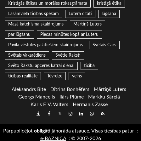
Kristīgās ētikas un morāles rokasgrāmata
kristīgā ētika
Lasāmviela ticības spēkam
Lutera citāti
lūgšana
Mazā katehisma skaidrojums
Mārtiņš Luters
par lūgšanu
Piecas minūtes kopā ar Luteru
Pāvila vēstules galatiešiem skaidrojums
Svētais Gars
Svētais Vakarēdiens
Svētie Raksti
Svēto Rakstu apceres katrai dienai
ticība
ticības realitāte
Tēvreize
velns
Aleksandrs Bite
Dītrihs Bonhēfers
Mārtiņš Luters
Georgs Mancelis
Ilārs Plūme
Markku Särelä
Karls F. V. Valters
Hermanis Zasse
Draugiem
Facebook
Twitter
Instagram
LinkedIn
whatsapp
RSS
Pārpublicējot
obligāti
jānorāda atsauce. Visas tiesības patur
::
e-BAZNICA
::
© 2007-2026