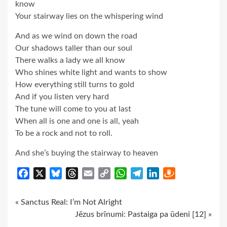
know
Your stairway lies on the whispering wind
And as we wind on down the road
Our shadows taller than our soul
There walks a lady we all know
Who shines white light and wants to show
How everything still turns to gold
And if you listen very hard
The tune will come to you at last
When all is one and one is all, yeah
To be a rock and not to roll.
And she’s buying the stairway to heaven
Facebook
X
Bluesky
Threads
Email
Copy
WhatsApp
Telegram
LinkedIn
Draugiem
Link
Continue
« Sanctus Real: I’m Not Alright
Jēzus brīnumi: Pastaiga pa ūdeni [12] »
Reading