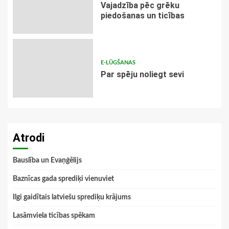
Vajadzība pēc grēku
piedošanas un ticības
E-LŪGŠANAS
Par spēju noliegt sevi
Atrodi
Bauslība un Evaņģēlijs
Baznīcas gada sprediķi vienuviet
Ilgi gaidītais latviešu sprediķu krājums
Lasāmviela ticības spēkam