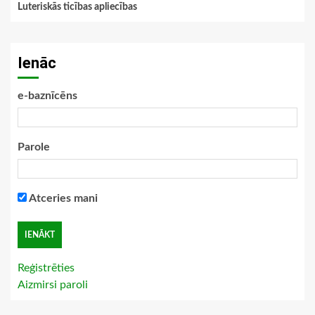
Luteriskās ticības apliecības
Ienāc
e-baznīcēns
Parole
Atceries mani
Reģistrēties
Aizmirsi paroli