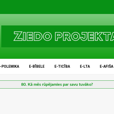
E-POLEMIKA
E-BĪBELE
E-TICĪBA
E-LTA
E-AFIŠA
80. Kā mēs rūpējamies par savu tuvāko?