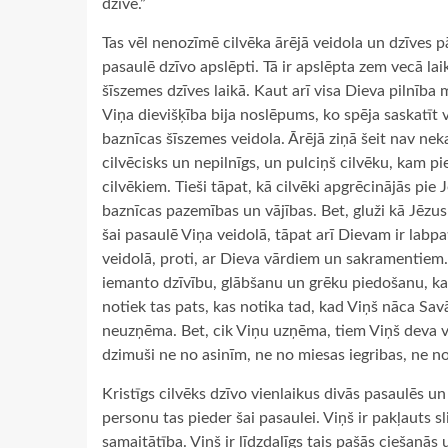
dzīvē.”
Tas vēl nenozīmē cilvēka ārējā veidola un dzīves pār
pasaulē dzīvo apslēpti. Tā ir apslēpta zem vecā la
šīszemes dzīves laikā. Kaut arī visa Dieva pilnība m
Viņa dievišķība bija noslēpums, ko spēja saskatīt v
baznīcas šīszemes veidola. Ārējā ziņā šeit nav neka
cilvēcisks un nepilnīgs, un pulciņš cilvēku, kam p
cilvēkiem. Tieši tāpat, kā cilvēki apgrēcinājās pie 
baznīcas pazemības un vājības. Bet, gluži kā Jēzu
šai pasaulē Viņa veidolā, tāpat arī Dievam ir labp
veidolā, proti, ar Dieva vārdiem un sakramentiem. 
iemanto dzīvību, glābšanu un grēku piedošanu, kas 
notiek tas pats, kas notika tad, kad Viņš nāca Sav
neuzņēma. Bet, cik Viņu uzņēma, tiem Viņš deva va
dzimuši ne no asinīm, ne no miesas iegribas, ne no 
Kristīgs cilvēks dzīvo vienlaikus divās pasaulēs u
personu tas pieder šai pasaulei. Viņš ir pakļauts 
samaitātība. Viņš ir līdzdalīgs tais pašās ciešanās u