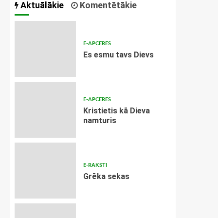
Aktuālākie
Komentētākie
E-APCERES
Es esmu tavs Dievs
E-APCERES
Kristietis kā Dieva
namturis
E-RAKSTI
Grēka sekas