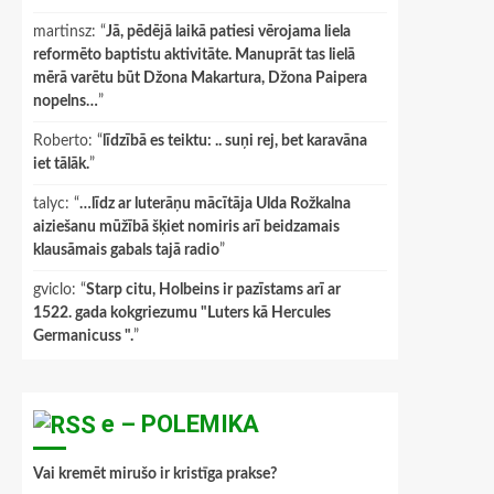
martinsz
: “
Jā, pēdējā laikā patiesi vērojama liela
reformēto baptistu aktivitāte. Manuprāt tas lielā
mērā varētu būt Džona Makartura, Džona Paipera
nopelns…
”
Roberto
: “
līdzībā es teiktu: .. suņi rej, bet karavāna
iet tālāk.
”
talyc
: “
…līdz ar luterāņu mācītāja Ulda Rožkalna
aiziešanu mūžībā šķiet nomiris arī beidzamais
klausāmais gabals tajā radio
”
gviclo
: “
Starp citu, Holbeins ir pazīstams arī ar
1522. gada kokgriezumu "Luters kā Hercules
Germanicuss ".
”
e – POLEMIKA
Vai kremēt mirušo ir kristīga prakse?