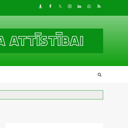
Draugiem
Facebook
Twitter
Instagram
LinkedIn
whatsapp
RSS