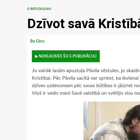
E-REFLEKSIJAS
Dzīvot savā Kristīb
Bo Gīrcs
▶ NOKLAUSIES ŠO E-PUBLIKĀCIJU
Jo vairāk lasām apustuļa Pāvila vēstules, jo skaidr
Kristībai. Pēc Pāvila sacītā var spriest, ka ikvie
dzīves uzdevumam pēc savas būtības ir jāizriet no
Viņš ir vedis mani Savā valstībā un svētījis visu m