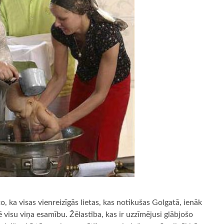
to, ka visas vienreizīgās lietas, kas notikušas Golgatā, ienāk
 visu viņa esamību. Žēlastība, kas ir uzzīmējusi glābjošo