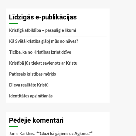
Līdzīgās e-publikācijas
Kristīgā atbildība – pasaulīgie likumi
Kā Svētā kristība glābj mūs no nāves?
Ticība, ka no Kristības izriet dzīve
Kristībā jūs tiekat savienots ar Kristu
Patiesais kristības mērķis
Dieva realitāte Kristū
Identitātes apzināšanās
Pēdējie komentāri
Janis Karklins
: “
"Gluži kā gājiens uz Aglonu.."
”