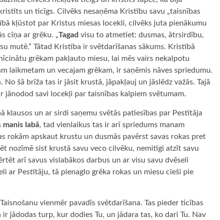
 kristīts un ticīgs. Cilvēks nesaņēma Kristību savu „taisnības
tībā kļūstot par Kristus miesas locekli, cilvēks juta pienākumu
s cīņa ar grēku. „
Tagad
visu to atmetiet: dusmas, ātrsirdību,
su mutē.” Tātad Kristība ir svētdarīšanas sākums. Kristībā
 iznīcinātu grēkam pakļauto miesu, lai mēs vairs nekalpotu
ajam laikmetam un vecajam grēkam, ir saņēmis nāves spriedumu.
No šā brīža tas ir jāsit krustā, jāpakļauj un jāslēdz važās. Tajā
ir jānodod savi locekļi par taisnības kalpiem svētumam.
bā klausos un ar sirdi saņemu svētās patiesības par Pestītāja
s
manis labā
, tad vienlaikus tas ir arī spriedums manam
ības rokām apskaut krustu un dusmās pavērst savas rokas pret
ēt nozīmē sist krustā savu veco cilvēku, nemitīgi atzīt savu
rtēt arī savus vislabākos darbus un ar visu savu dvēseli
seli ar Pestītāju, tā pienaglo grēka rokas un miesu cieši pie
Taisnošanu vienmēr pavadīs svētdarīšana. Tas pieder ticības
ir jādodas turp, kur dodies Tu, un jādara tas, ko dari Tu. Nav