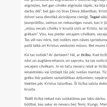
atgriezies, bet gan cilvēks atgriezās tāpēc, ka bija
darbu dēļ”, bet gan no tīras Dieva žēlastības. Kris
dzīvot sava dievišķā aicinājuma cienīgi.
Tagad
sākā
ļaunprātību, zaimus un nekaunīgas runas, kas ir jū
„mūsu vecais cilvēks ir krustā sists ar Kristu, lai
grēkam”. Viss, kas pieder vecajam cilvēkam, vec
Tas vēl nav miris, bet nolikts zem nāves sprieduma. 
pašā laikā arī Kristus veidosies mūsos. Bet mums 
Kā tas notiek? Ar darbiem? Nē, ar
ticību
. Kad ticī
nāvi un augšāmcelšanos un saprotu, ka tas notici
vecajam cilvēkam. Jo es taču nevaru reizē ar tic
ienaidnieku vai izstiept tās pēc svešas mantas. Tic
grēku līdz pašiem samaitātības dziļumiem, nepārvē
tiekties pēc Kristus taisnības. Šī ticība saista dvē
krusta.
Tādēļ ticība nekad nav uzskatāma par labu darbu. 
būtībai, kas saka: es nevaru bez Tevis, Kungs. Man 