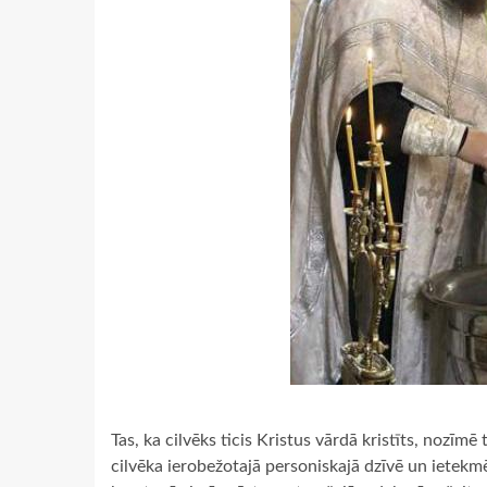
Tas, ka cilvēks ticis Kristus vārdā kristīts, nozīmē 
cilvēka ierobežotajā personiskajā dzīvē un ietekmē