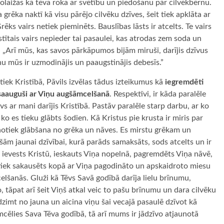
olaižas kā tēva roka ar svētību un piedošanu pār cilvēkbērnu.
a grēka naktī kā visu pārējo cilvēku dzīves, šeit tiek apklāta ar
ks vairs netiek pieminēts. Bauslības lāsts ir atcelts. Te vairs
tītais vairs nepieder tai pasaulei, kas atrodas zem soda un
i. „Arī mūs, kas savos pārkāpumos bijām miruši, darījis dzīvus
Viņu mūs ir uzmodinājis un paaugstinājis debesīs.”
tiek Kristībā, Pāvils izvēlas tādus izteikumus kā
iegremdēti
saauguši ar Viņu augšāmcelšanā
. Respektīvi, ir kāda paralēle
vs ar mani darījis Kristībā. Pastāv paralēle starp darbu, ar ko
o es tieku glābts šodien. Kā Kristus pie krusta ir miris par
 notiek glābšana no grēka un nāves. Es mirstu grēkam un
gšām jaunai dzīvībai, kurā parāds samaksāts, sods atcelts un ir
k ievests Kristū, ieskauts Viņa nopelnā, pagremdēts Viņa nāvē,
tiek sakausēts kopā ar Viņa pagodināto un apskaidroto miesu
elšanās. Gluži kā Tēvs Savā godībā darīja lielu brīnumu,
tāpat arī šeit Viņš atkal veic to pašu brīnumu un dara cilvēku
edzimt no jauna un aicina viņu šai vecajā pasaulē dzīvot kā
mcēlies Sava Tēva godībā, tā arī mums ir jādzīvo atjaunotā