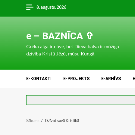
Skip
8. augusts, 2026
to
content
e – BAZNĪCA ✞
Grēka alga ir nāve, bet Dieva balva ir mūžīga
dzīvība Kristū Jēzū, mūsu Kungā.
E-KONTAKTI
E-PROJEKTS
E-ARHĪVS
Sākums
Dzīvot savā Kristībā