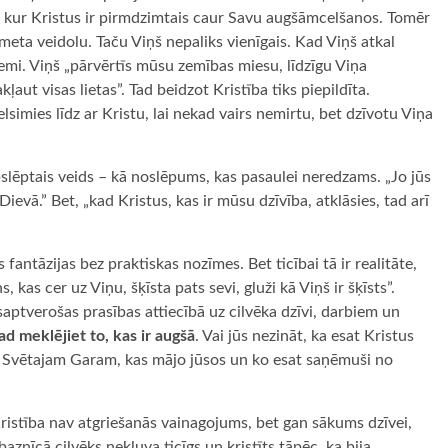
ulē, kur Kristus ir pirmdzimtais caur Savu augšāmcelšanos. Tomēr
ikmeta veidolu. Taču Viņš nepaliks vienīgais. Kad Viņš atkal
zemi. Viņš „pārvērtīs mūsu zemības miesu, līdzīgu Viņa
ļaut visas lietas”. Tad beidzot Kristība tiks piepildīta.
elsimies līdz ar Kristu, lai nekad vairs nemirtu, bet dzīvotu Viņa
pslēptais veids – kā noslēpums, kas pasaulei neredzams. „Jo jūs
Dievā.” Bet, „kad Kristus, kas ir mūsu dzīvība, atklāsies, tad arī
s fantāzijas bez praktiskas nozīmes. Bet ticībai tā ir realitāte,
, kas cer uz Viņu, šķīsta pats sevi, gluži kā Viņš ir šķīsts”.
saptverošas prasības attiecībā uz cilvēka dzīvi, darbiem un
ad meklējiet to, kas ir augšā
. Vai jūs nezināt, ka esat Kristus
lis Svētajam Garam, kas mājo jūsos un ko esat saņēmuši no
 Kristība nav atgriešanās vainagojums, bet gan sākums dzīvei,
aznīcā cilvēks nekļuva ticīgs un kristīts tāpēc, ka bija