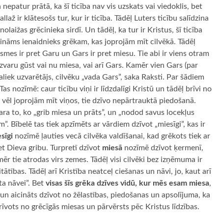
nepatur prātā, ka šī ticība nav vis uzskats vai viedoklis, bet
až ir klātesošs tur, kur ir ticība. Tādēļ Luters ticību salīdzina
laižas grēcinieka sirdī. Un tādēļ, ka tur ir Kristus, šī ticība
rināms ienaidnieks grēkam, kas joprojām mīt cilvēkā. Tādēļ
ieksmes ir pret Garu un Gars ir pret miesu. Tie abi ir viens otram
ā uzvaru gūst vai nu miesa, vai arī Gars. Kamēr vien Gars (par
liek uzvarētājs, cilvēku „vada Gars”, saka Raksti. Par šādiem
as nozīmē: caur ticību viņi ir līdzdalīgi Kristū un tādēļ brīvi no
 vēl joprojām mīt viņos, tie dzīvo nepārtrauktā piedošanā.
dara to, ko „grib miesa un prāts”, un „nodod savus locekļus
em”. Bībelē tas tiek apzīmēts ar vārdiem dzīvot „miesīgi”, kas ir
sīgi
nozīmē ļauties vecā cilvēka valdīšanai, kad grēkots tiek ar
ret Dieva gribu. Turpretī dzīvot
miesā
nozīmē dzīvot ķermenī,
mēr tie atrodas virs zemes. Tādēļ visi cilvēki bez izņēmuma ir
ātības. Tādēļ arī Kristība neatceļ ciešanas un nāvi, jo, kaut arī
ta nāvei”. Bet
visas šīs grēka dzīves vidū, kur mēs esam miesa
,
i un aicināts dzīvot no žēlastības, piedošanas un apsolījuma, ka
brīvots no grēcīgās miesas un pārvērsts pēc Kristus līdzības.