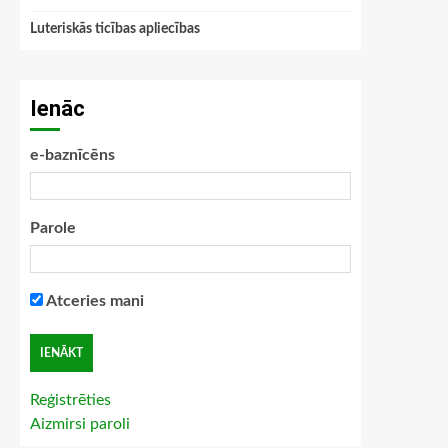
Luteriskās ticības apliecības
Ienāc
e-baznīcēns
Parole
Atceries mani
Reģistrēties
Aizmirsi paroli