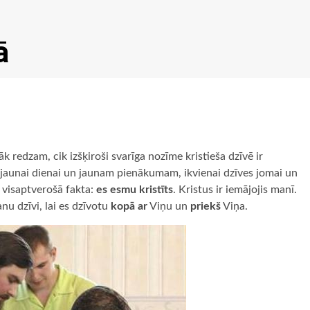
ā
āk redzam, cik izšķiroši svarīga nozīme kristieša dzīvē ir
nai jaunai dienai un jaunam pienākumam, ikvienai dzīves jomai un
 visaptverošā fakta:
es esmu kristīts
. Kristus ir iemājojis manī.
anu dzīvi, lai es dzīvotu
kopā ar
Viņu un
priekš
Viņa.