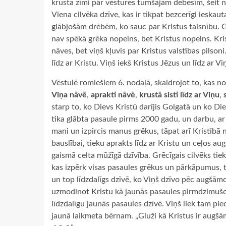
krusta zīmi pār vēstures tumšajām debesīm, šeit n
Viena cilvēka dzīve, kas ir tikpat bezcerīgi ieskaut
glābjošām drēbēm, ko sauc par Kristus taisnību. Grē
nav spēkā grēka nopelns, bet Kristus nopelns. Kris
nāves, bet viņš kļuvis par Kristus valstības pilson
līdz ar Kristu. Viņš iekš Kristus Jēzus un līdz ar 
Vēstulē romiešiem 6. nodaļā, skaidrojot to, kas no
Viņa nāvē
,
aprakti nāvē
,
krustā sisti līdz ar Viņu
,
starp to, ko Dievs Kristū darījis Golgatā un ko Die
tika glābta pasaule pirms 2000 gadu, un darbu, ar k
mani un izpircis manus grēkus, tāpat arī Kristībā
bauslībai, tieku aprakts līdz ar Kristu un ceļos au
gaismā celta mūžīgā dzīvība. Grēcīgais cilvēks tie
kas izpērk visas pasaules grēkus un pārkāpumus, 
un top līdzdalīgs dzīvē, ko Viņš dzīvo pēc augšāmc
uzmodinot Kristu kā jaunās pasaules pirmdzimušo, 
līdzdalīgu jaunās pasaules dzīvē. Viņš liek tam pi
jaunā laikmeta bērnam. „Gluži kā Kristus ir augšā