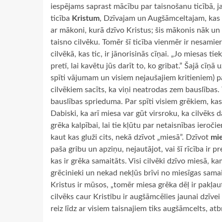
iespējams saprast mācību par taisnošanu ticībā, ja 
ticība
Kristum
, Dzīvajam un Augšāmceltajam, kas all
ar mākoni, kurā dzīvo Kristus; šis mākonis nāk un no
taisno cilvēku. Tomēr šī ticība vienmēr ir nesamie
cilvēkā, kas tic, ir jānorisinās cīņai. „Jo miesas t
pretī, lai kavētu jūs darīt to, ko gribat.” Šajā cīņ
spīti vājumam un visiem nejaušajiem kritieniem) pa
cilvēkiem sacīts, ka viņi neatrodas zem bauslības. T
bauslības sprieduma. Par spīti visiem grēkiem, kas
Dabiski, ka arī miesa var gūt virsroku, ka cilvēks 
grēka kalpībai, lai tie kļūtu par netaisnības ieroči
kaut kas gluži cits, nekā dzīvot „miesā”. Dzīvot
mie
paša gribu un apziņu, nejautājot, vai šī rīcība ir p
kas ir grēka samaitāts. Visi cilvēki dzīvo miesā, ka
grēcinieki un nekad nekļūs brīvi no miesīgas samait
Kristus ir mūsos, „tomēr miesa grēka dēļ ir pakļau
cilvēks caur Kristību ir augšāmcēlies jaunai dzīve
reiz līdz ar visiem taisnajiem tiks augšāmcelts, at