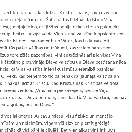
vērtību. Jaunais, kas līdz ar Kristu ir nācis, savu dzīvi šai
ikmeta ārējām formām. Šai ziņā tas līdzinās Kristum Viņa
iesīgi mājoja Viņā, ārēji Viņš nebija nekas cits kā galdnieks.
ienīgi ticība. Līdzīgā veidā Viņa jaunā valstība ir apslēpta zem
s cits kā necili sakramenti un Vārds, kas izklausās ļoti
iemīt tās pašas vājības un trūkumi, kas visiem parastiem
Jēzus toreizējās pazemības, viņi apgrēcinās arī pie visas Viņa
s klātbūtne pietuvināja Dieva valstību un Dieva pestīšana nāca
aticis, ka Viņa valstība ir ienākusi mūsu esamībā baznīcas
Cilvēks, kas pieņem to ticībā, ienāk šai jaunajā valstībā un
ir nākusi līdz ar Kristu. Kad Kristus nāk Kristības veidolā,
ā miesas veidolā: „Viņš nāca pie savējiem, bet tie Viņu
ru kļūt par Dieva bērniem, tiem, kas tic Viņa vārdam, kas nav
vīra gribas, bet no Dieva.”
n divos laikmetos. Ar savu miesu, visu fizisko un mentālo
slimībām un nelaimēm. Viņam vēl aizvien piemīt grēcīgā
n cīņās kā visi pārējie cilvēki. Bet vienlaikus viņš ir kļuvis