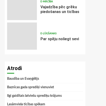
E-MĀCĪBA
Vajadzība pēc grēku
piedošanas un ticības
E-LŪGŠANAS
Par spēju noliegt sevi
Atrodi
Bauslība un Evaņģēlijs
Baznīcas gada sprediķi vienuviet
Ilgi gaidītais latviešu sprediķu krājums
Lasāmviela ticības spēkam