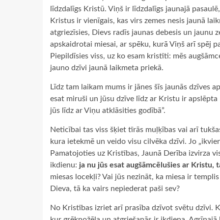
līdzdalīgs Kristū. Viņš ir līdzdalīgs jaunajā pasa
Kristus ir vienīgais, kas virs zemes nesis jaunā la
atgriezīsies, Dievs radīs jaunas debesis un jaunu 
apskaidrotai miesai, ar spēku, kurā Viņš arī spēj pak
Piepildīsies viss, uz ko esam kristīti: mēs augšāmc
jauno dzīvi jaunā laikmeta priekā.
Līdz tam laikam mums ir jānes šīs jaunās dzīves a
esat miruši un jūsu dzīve līdz ar Kristu ir apslēpta 
jūs līdz ar Viņu atklāsities godībā”.
Neticībai tas viss šķiet tīrās muļķības vai arī tukša
kura ietekmē un veido visu cilvēka dzīvi. Jo „ikviens
Pamatojoties uz Kristības, Jaunā Derība izvirza vi
ikdienu:
ja nu jūs esat augšāmcēlušies ar Kristu, t
miesas locekļi? Vai jūs nezināt, ka miesa ir temp
Dieva, tā ka vairs nepiederat paši sev?
No Kristības izriet arī prasība dzīvot svētu dzīvi.
kur grēknožēla un atgriešanās ir ikdiena. Agrīnajā b