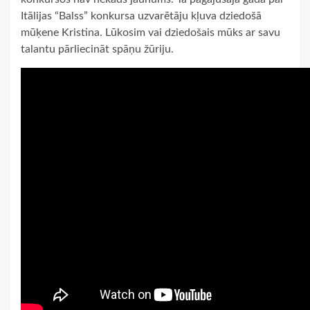
Itālijas “Balss” konkursa uzvarētāju kļuva dziedošā
mūķene Kristina. Lūkosim vai dziedošais mūks ar savu
talantu pārliecināt spāņu žūriju.