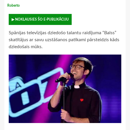
Roberto
▶ NOKLAUSIES ŠO E-PUBLIKĀCIJU
Spānijas televīzijas dziedošo talantu raidījuma “Balss”
skatītājus ar savu uzstāšanos patīkami pārsteidzis kāds
dziedošais mūks.