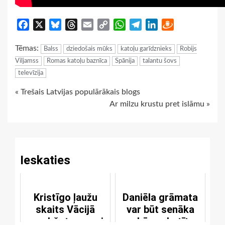
Facebook
X
Bluesky
Threads
Email
Copy
WhatsApp
Telegram
LinkedIn
Draugiem
Link
Tēmas:
Balss
dziedošais mūks
katoļu garīdznieks
Robijs
Viljamss
Romas katoļu baznīca
Spānija
talantu šovs
televīzija
Continue
« Trešais Latvijas populārākais blogs
Ar milzu krustu pret islāmu »
Reading
Ieskaties
Kristīgo ļaužu
Daniēla grāmata
skaits Vācijā
var būt senāka
sarukšot uz pusi
nekā uzskatīts