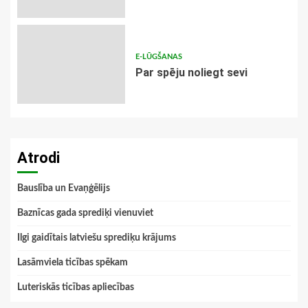
E-LŪGŠANAS
Par spēju noliegt sevi
Atrodi
Bauslība un Evaņģēlijs
Baznīcas gada sprediķi vienuviet
Ilgi gaidītais latviešu sprediķu krājums
Lasāmviela ticības spēkam
Luteriskās ticības apliecības