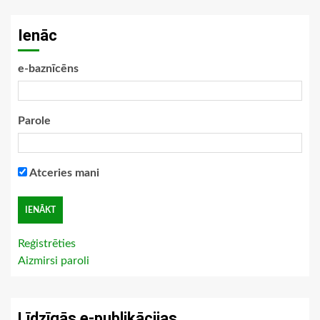
Ienāc
e-baznīcēns
Parole
Atceries mani
Reģistrēties
Aizmirsi paroli
Līdzīgās e-publikācijas