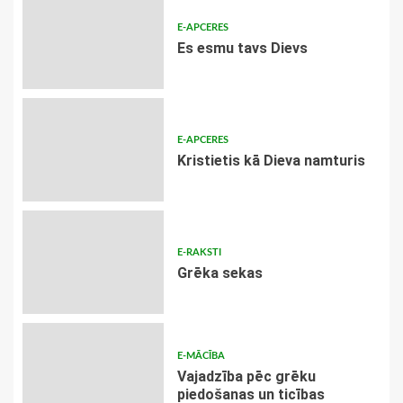
E-APCERES
Es esmu tavs Dievs
E-APCERES
Kristietis kā Dieva namturis
E-RAKSTI
Grēka sekas
E-MĀCĪBA
Vajadzība pēc grēku
piedošanas un ticības