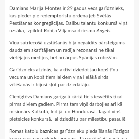
Damians Marija Montes ir 29 gadus vecs garīdznieks,
kas pieder pie redemptoristu ordeņa jeb Svētās
Pestīšanas kongregācijas. Dalību talantu konkursā viņš
uzsāka, izpildot Robija Viljamsa dziesmu
Angels
.
Viņa satriecošā uzstāšanās bija negaidīts pārsteigums
daudziem skatītājiem un radīja rezonansi ne tikai
vietējajos medijos, bet arī ārpus Spānijas robežām.
Garīdznieks atzinās, ka aktīvi dziedot jau kopš tīņu
vecuma un kopš tiem laikiem viņa lielākā sirds
vēlēšanās ir bijusi kļūt par dziedātāju.
Cienīgtēvs Damians garīgajā kārtā ticis iesvētīts tikai
pirms diviem gadiem. Pirms tam viņš darbojies arī kā
misionārs Kalkutā, Indijā, un Hondurasā. Tagad viņš
pieteicies konkursā, lai dziedātu par mīlestību pasaulē.
Romas katoļu baznīcas garīdznieku piedalīšanās līdzīgos
konkursos nav nekāds jaunums. Tā pagājušajā gadā par