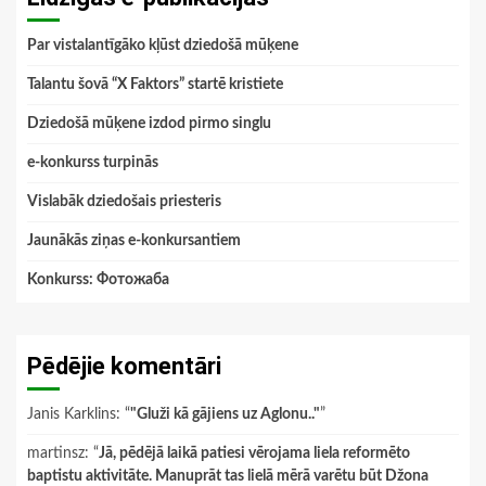
Par vistalantīgāko kļūst dziedošā mūķene
Talantu šovā “X Faktors” startē kristiete
Dziedošā mūķene izdod pirmo singlu
e-konkurss turpinās
Vislabāk dziedošais priesteris
Jaunākās ziņas e-konkursantiem
Konkurss: Фотожаба
Pēdējie komentāri
Janis Karklins
: “
"Gluži kā gājiens uz Aglonu.."
”
martinsz
: “
Jā, pēdējā laikā patiesi vērojama liela reformēto
baptistu aktivitāte. Manuprāt tas lielā mērā varētu būt Džona