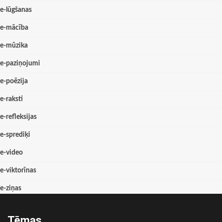
e-lūgšanas
e-mācība
e-mūzika
e-paziņojumi
e-poēzija
e-raksti
e-refleksijas
e-sprediķi
e-video
e-viktorīnas
e-ziņas
Tēmas