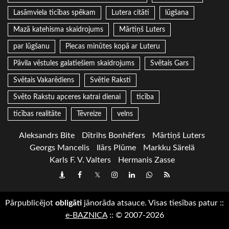
Lasāmviela ticības spēkam
Lutera citāti
lūgšana
Mazā katehisma skaidrojums
Mārtiņš Luters
par lūgšanu
Piecas minūtes kopā ar Luteru
Pāvila vēstules galatiešiem skaidrojums
Svētais Gars
Svētais Vakarēdiens
Svētie Raksti
Svēto Rakstu apceres katrai dienai
ticība
ticības realitāte
Tēvreize
velns
Aleksandrs Bite
Dītrihs Bonhēfers
Mārtiņš Luters
Georgs Mancelis
Ilārs Plūme
Markku Särelä
Karls F. V. Valters
Hermanis Zasse
Draugiem
Facebook
Twitter
Instagram
LinkedIn
whatsapp
RSS
Pārpublicējot
obligāti
jānorāda atsauce. Visas tiesības patur
::
e-BAZNICA
::
© 2007-2026