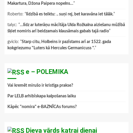
Makartura, Džona Paipera nopelns…
”
Roberto
: “
līdzībā es teiktu: .. suņi rej, bet karavāna iet tālāk.
”
talyc
: “
…līdz ar luterāņu mācītāja Ulda Rožkalna aiziešanu mūžībā
šķiet nomiris arī beidzamais klausāmais gabals tajā radio
”
gviclo
: “
Starp citu, Holbeins ir pazīstams arī ar 1522. gada
kokgriezumu "Luters kā Hercules Germanicuss ".
”
e – POLEMIKA
Vai kremēt mirušo ir kristīga prakse?
Par LELB arhibīskapa kalpošanas laiku
Kāpēc "nomira" e-BAZNĪCAs forums?
Dieva vārds katrai dienai