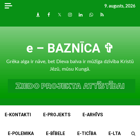
Skip
9. augusts, 2026
to
Draugiem
Facebook
Twitter
Instagram
LinkedIn
whatsapp
RSS
content
e – BAZNĪCA ✞
Grēka alga ir nāve, bet Dieva balva ir mūžīga dzīvība Kristū
Jēzū, mūsu Kungā.
E-KONTAKTI
E-PROJEKTS
E-ARHĪVS
E-POLEMIKA
E-BĪBELE
E-TICĪBA
E-LTA