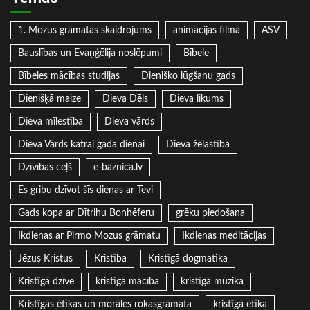
1. Mozus grāmatas skaidrojums
animācijas filma
ASV
Bauslības un Evaņģēlija noslēpumi
Bībele
Bībeles mācības studijas
Dienišķo lūgšanu gads
Dienišķā maize
Dieva Dēls
Dieva likums
Dieva mīlestība
Dieva vārds
Dieva Vārds katrai gada dienai
Dieva žēlastība
Dzīvības ceļš
e-baznica.lv
Es gribu dzīvot šīs dienas ar Tevi
Gads kopa ar Dītrihu Bonhēferu
grēku piedošana
Ikdienas ar Pirmo Mozus grāmatu
Ikdienas meditācijas
Jēzus Kristus
Kristība
Kristīgā dogmatika
Kristīgā dzīve
kristīgā mācība
kristīgā mūzika
Kristīgās ētikas un morāles rokasgrāmata
kristīgā ētika