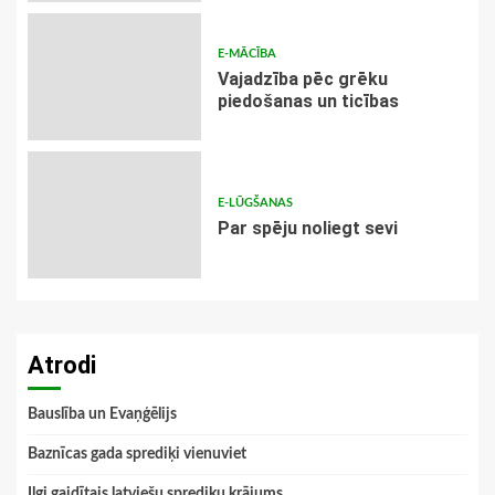
E-MĀCĪBA
Vajadzība pēc grēku
piedošanas un ticības
E-LŪGŠANAS
Par spēju noliegt sevi
Atrodi
Bauslība un Evaņģēlijs
Baznīcas gada sprediķi vienuviet
Ilgi gaidītais latviešu sprediķu krājums