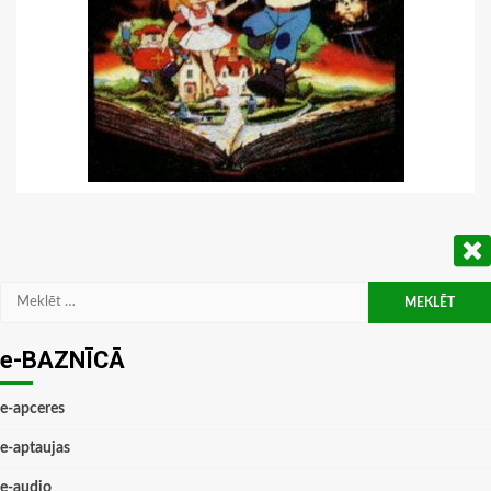
Meklēt:
e-BAZNĪCĀ
e-apceres
e-aptaujas
e-audio