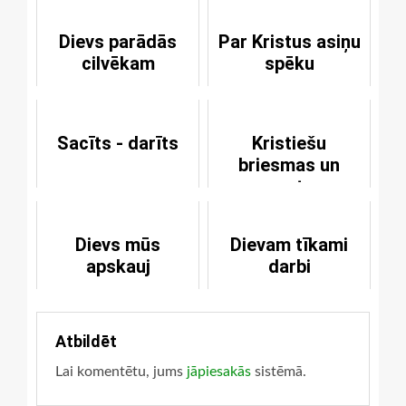
Dievs parādās
Par Kristus asiņu
cilvēkam
spēku
Sacīts - darīts
Kristiešu
briesmas un
posts
Dievs mūs
Dievam tīkami
apskauj
darbi
Atbildēt
Lai komentētu, jums
jāpiesakās
sistēmā.