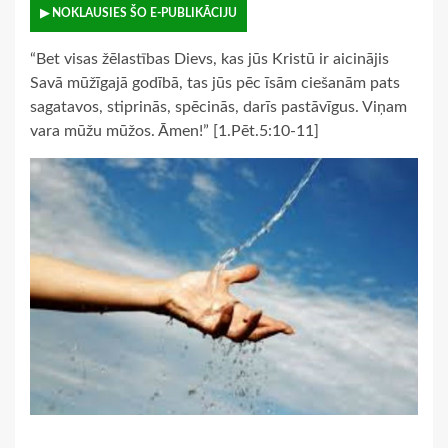
▶ NOKLAUSIES ŠO E-PUBLIKĀCIJU
“Bet visas žēlastības Dievs, kas jūs Kristū ir aicinājis
Savā mūžīgajā godībā, tas jūs pēc īsām ciešanām pats
sagatavos, stiprinās, spēcinās, darīs pastāvīgus. Viņam
vara mūžu mūžos. Āmen!” [1.Pēt.5:10-11]