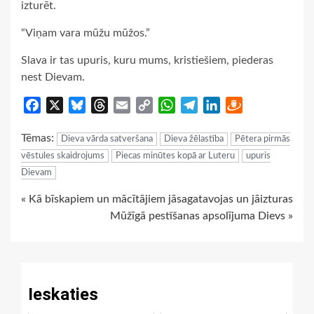
izturēt.
“Viņam vara mūžu mūžos.”
Slava ir tas upuris, kuru mums, kristiešiem, piederas
nest Dievam.
Facebook
X
Bluesky
Threads
Email
Copy
WhatsApp
Telegram
LinkedIn
Draugiem
Link
Tēmas:
Dieva vārda satveršana
Dieva žēlastība
Pētera pirmās
vēstules skaidrojums
Piecas minūtes kopā ar Luteru
upuris
Dievam
Continue
« Kā bīskapiem un mācītājiem jāsagatavojas un jāizturas
Mūžīgā pestīšanas apsolījuma Dievs »
Reading
Ieskaties