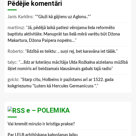
Pēdējie komentāri
Janis Karklins
: “
"Gluži kā gājiens uz Aglonu.."
”
martinsz
: “
Jā, pēdējā laikā patiesi vērojama liela reformēto
baptistu aktivitāte. Manuprāt tas lielā mērā varētu būt Džona
Makartura, Džona Paipera nopelns…
”
Roberto
: “
līdzībā es teiktu: .. suņi rej, bet karavāna iet tālāk.
”
talyc
: “
…līdz ar luterāņu mācītāja Ulda Rožkalna aiziešanu mūžībā
šķiet nomiris arī beidzamais klausāmais gabals tajā radio
”
gviclo
: “
Starp citu, Holbeins ir pazīstams arī ar 1522. gada
kokgriezumu "Luters kā Hercules Germanicuss ".
”
e – POLEMIKA
Vai kremēt mirušo ir kristīga prakse?
Par LELB arhibīskapa kalpošanas laiku