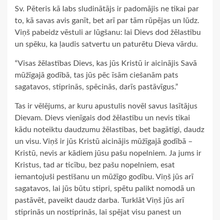
Sv. Pēteris kā labs sludinātājs ir padomājis ne tikai par
to, kā savas avis ganīt, bet arī par tām rūpējas un lūdz.
Viņš pabeidz vēstuli ar lūgšanu: lai Dievs dod žēlastību
un spēku, ka ļaudis satvertu un paturētu Dieva vārdu.
“Visas žēlastības Dievs, kas jūs Kristū ir aicinājis Savā
mūžīgajā godībā, tas jūs pēc īsām ciešanām pats
sagatavos, stiprinās, spēcinās, darīs pastāvīgus.”
Tas ir vēlējums, ar kuru apustulis novēl savus lasītājus
Dievam. Dievs vienīgais dod žēlastību un nevis tikai
kādu noteiktu daudzumu žēlastības, bet bagātīgi, daudz
un visu. Viņš ir jūs Kristū aicinājis mūžīgajā godībā –
Kristū, nevis ar kādiem jūsu pašu nopelniem. Ja jums ir
Kristus, tad ar ticību, bez pašu nopelniem, esat
iemantojuši pestīšanu un mūžīgo godību. Viņš jūs arī
sagatavos, lai jūs būtu stipri, spētu palikt nomodā un
pastāvēt, paveikt daudz darba. Turklāt Viņš jūs arī
stiprinās un nostiprinās, lai spējat visu panest un