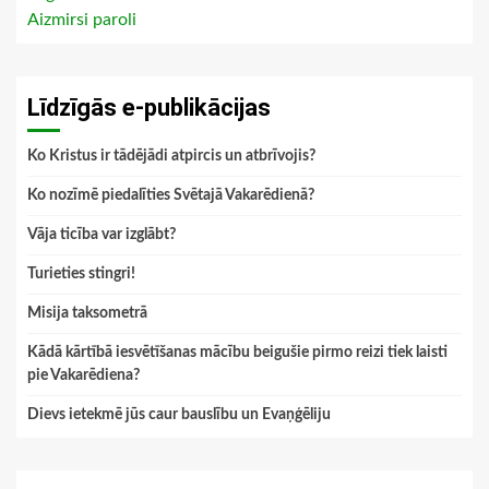
Aizmirsi paroli
Līdzīgās e-publikācijas
Ko Kristus ir tādējādi atpircis un atbrīvojis?
Ko nozīmē piedalīties Svētajā Vakarēdienā?
Vāja ticība var izglābt?
Turieties stingri!
Misija taksometrā
Kādā kārtībā iesvētīšanas mācību beigušie pirmo reizi tiek laisti
pie Vakarēdiena?
Dievs ietekmē jūs caur bauslību un Evaņģēliju