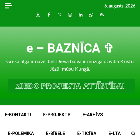
Skip
6. augusts, 2026
to
Draugiem
Facebook
Twitter
Instagram
LinkedIn
whatsapp
RSS
content
e – BAZNĪCA ✞
Grēka alga ir nāve, bet Dieva balva ir mūžīga dzīvība Kristū
Jēzū, mūsu Kungā.
E-KONTAKTI
E-PROJEKTS
E-ARHĪVS
E-POLEMIKA
E-BĪBELE
E-TICĪBA
E-LTA