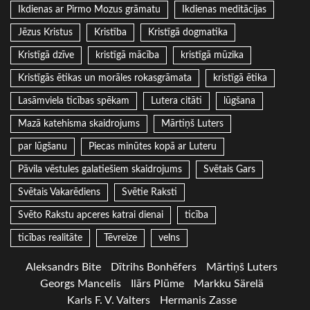
Ikdienas ar Pirmo Mozus grāmatu
Ikdienas meditācijas
Jēzus Kristus
Kristība
Kristīgā dogmatika
Kristīgā dzīve
kristīgā mācība
kristīgā mūzika
Kristīgās ētikas un morāles rokasgrāmata
kristīgā ētika
Lasāmviela ticības spēkam
Lutera citāti
lūgšana
Mazā katehisma skaidrojums
Mārtiņš Luters
par lūgšanu
Piecas minūtes kopā ar Luteru
Pāvila vēstules galatiešiem skaidrojums
Svētais Gars
Svētais Vakarēdiens
Svētie Raksti
Svēto Rakstu apceres katrai dienai
ticība
ticības realitāte
Tēvreize
velns
Aleksandrs Bite
Dītrihs Bonhēfers
Mārtiņš Luters
Georgs Mancelis
Ilārs Plūme
Markku Särelä
Karls F. V. Valters
Hermanis Zasse