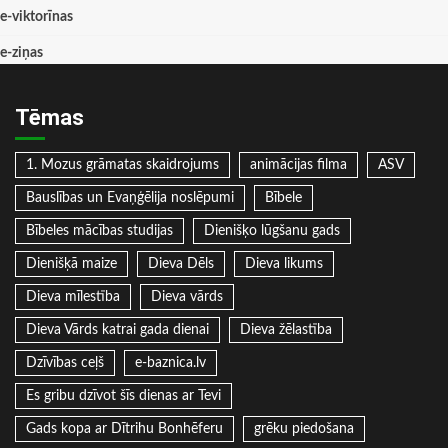
e-viktorīnas
e-ziņas
Tēmas
1. Mozus grāmatas skaidrojums
animācijas filma
ASV
Bauslības un Evaņģēlija noslēpumi
Bībele
Bībeles mācības studijas
Dienišķo lūgšanu gads
Dienišķā maize
Dieva Dēls
Dieva likums
Dieva mīlestība
Dieva vārds
Dieva Vārds katrai gada dienai
Dieva žēlastība
Dzīvības ceļš
e-baznica.lv
Es gribu dzīvot šīs dienas ar Tevi
Gads kopa ar Dītrihu Bonhēferu
grēku piedošana