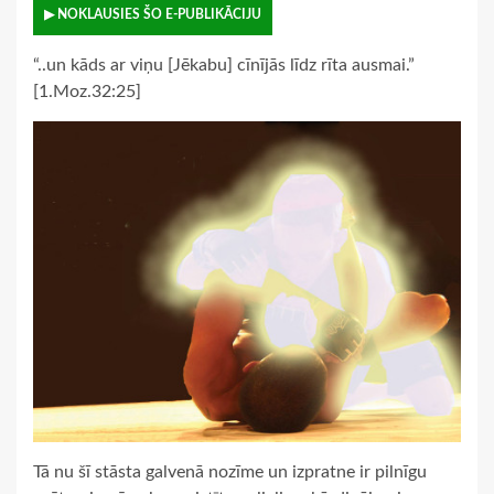
▶ NOKLAUSIES ŠO E-PUBLIKĀCIJU
“..un kāds ar viņu [Jēkabu] cīnījās līdz rīta ausmai.”
[1.Moz.32:25]
Tā nu šī stāsta galvenā nozīme un izpratne ir pilnīgu