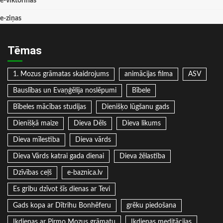
e-viktorīnas
e-ziņas
Tēmas
1. Mozus grāmatas skaidrojums
animācijas filma
ASV
Bauslības un Evaņģēlija noslēpumi
Bībele
Bībeles mācības studijas
Dienišķo lūgšanu gads
Dienišķā maize
Dieva Dēls
Dieva likums
Dieva mīlestība
Dieva vārds
Dieva Vārds katrai gada dienai
Dieva žēlastība
Dzīvības ceļš
e-baznica.lv
Es gribu dzīvot šīs dienas ar Tevi
Gads kopa ar Dītrihu Bonhēferu
grēku piedošana
Ikdienas ar Pirmo Mozus grāmatu
Ikdienas meditācijas