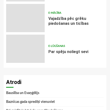
E-MĀCĪBA
Vajadzība pēc grēku
piedošanas un ticības
E-LŪGŠANAS
Par spēju noliegt sevi
Atrodi
Bauslība un Evaņģēlijs
Baznīcas gada sprediķi vienuviet