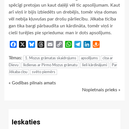
spēcīgi pretojas un kaut daļēji vēl tic apsolījumam. Kaut
arī viņš ir bijis izbiedēts un drebējis, tomēr viņa domas
vēl nebija kļuvušas par drošu pārliecību. Jēkaba ticība
gan tika bargi pārbaudīta un kārdināta, tomēr viņš ir
cieši turējies pie sprieduma: man ir dots apsolījums.
Facebook
X
Bluesky
Threads
Email
Copy
WhatsApp
Telegram
LinkedIn
Draugiem
Link
Tēmas:
1. Mozus grāmatas skaidrojums
apsolījums
cīņa ar
Dievu
Ikdienas ar Pirmo Mozus grāmatu
lieli kārdinājumi
Par
Jēkaba cīņu
svēto piemērs
Continue
« Godības pilnais amats
Nopietnais prieks »
Reading
Ieskaties