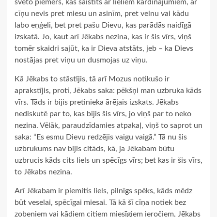
svēto piemērs, kas saistīts ar lieliem kārdinājumiem, ar
cīņu nevis pret miesu un asinīm, pret velnu vai kādu
labo eņģeli, bet pret pašu Dievu, kas parādās naidīgā
izskatā. Jo, kaut arī Jēkabs nezina, kas ir šis vīrs, viņš
tomēr skaidri sajūt, ka ir Dieva atstāts, jeb – ka Dievs
nostājas pret viņu un dusmojas uz viņu.
Kā Jēkabs to stāstījis, tā arī Mozus notikušo ir
aprakstījis, proti, Jēkabs saka: pēkšņi man uzbruka kāds
vīrs. Tāds ir bijis pretinieka ārējais izskats. Jēkabs
nediskutē par to, kas bijis šis vīrs, jo viņš par to neko
nezina. Vēlāk, paraudzīdamies atpakaļ, viņš to saprot un
saka: “Es esmu Dievu redzējis vaigu vaigā.” Tā nu šis
uzbrukums nav bijis citāds, kā, ja Jēkabam būtu
uzbrucis kāds cits liels un spēcīgs vīrs; bet kas ir šis vīrs,
to Jēkabs nezina.
Arī Jēkabam ir piemitis liels, pilnīgs spēks, kāds mēdz
būt veselai, spēcīgai miesai. Tā kā šī cīņa notiek bez
zobeniem vai kādiem citiem miesīgiem ieročiem, Jēkabs