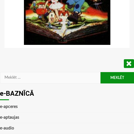
Meklēt:
e-BAZNĪCĀ
e-apceres
e-aptaujas
e-audio