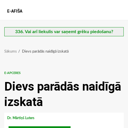
E-AFIŠA
336. Vai arī liekulis var saņemt grēku piedošanu?
Sākums
Dievs parādās naidīgā izskatā
E-APCERES
Dievs parādās naidīgā
izskatā
Dr. Mārtiņš Luters