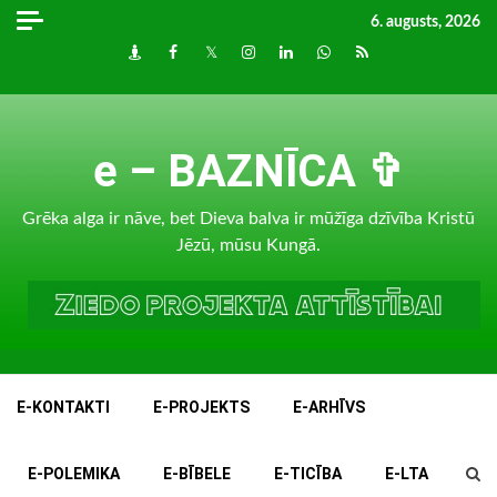
Skip
6. augusts, 2026
to
Draugiem
Facebook
Twitter
Instagram
LinkedIn
whatsapp
RSS
content
e – BAZNĪCA ✞
Grēka alga ir nāve, bet Dieva balva ir mūžīga dzīvība Kristū
Jēzū, mūsu Kungā.
E-KONTAKTI
E-PROJEKTS
E-ARHĪVS
E-POLEMIKA
E-BĪBELE
E-TICĪBA
E-LTA