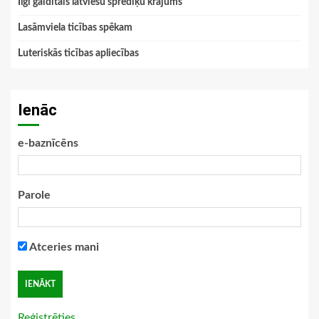
Ilgi gaidītais latviešu sprediķu krājums
Lasāmviela ticības spēkam
Luteriskās ticības apliecības
Ienāc
e-baznīcēns
Parole
Atceries mani
Reģistrēties