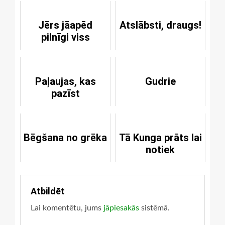
Jērs jāapēd
Atslābsti, draugs!
pilnīgi viss
Paļaujas, kas
Gudrie
pazīst
Bēgšana no grēka
Tā Kunga prāts lai
notiek
Atbildēt
Lai komentētu, jums
jāpiesakās
sistēmā.