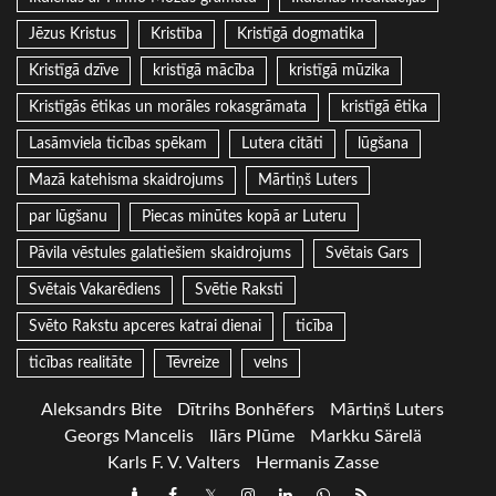
Jēzus Kristus
Kristība
Kristīgā dogmatika
Kristīgā dzīve
kristīgā mācība
kristīgā mūzika
Kristīgās ētikas un morāles rokasgrāmata
kristīgā ētika
Lasāmviela ticības spēkam
Lutera citāti
lūgšana
Mazā katehisma skaidrojums
Mārtiņš Luters
par lūgšanu
Piecas minūtes kopā ar Luteru
Pāvila vēstules galatiešiem skaidrojums
Svētais Gars
Svētais Vakarēdiens
Svētie Raksti
Svēto Rakstu apceres katrai dienai
ticība
ticības realitāte
Tēvreize
velns
Aleksandrs Bite
Dītrihs Bonhēfers
Mārtiņš Luters
Georgs Mancelis
Ilārs Plūme
Markku Särelä
Karls F. V. Valters
Hermanis Zasse
Draugiem
Facebook
Twitter
Instagram
LinkedIn
whatsapp
RSS