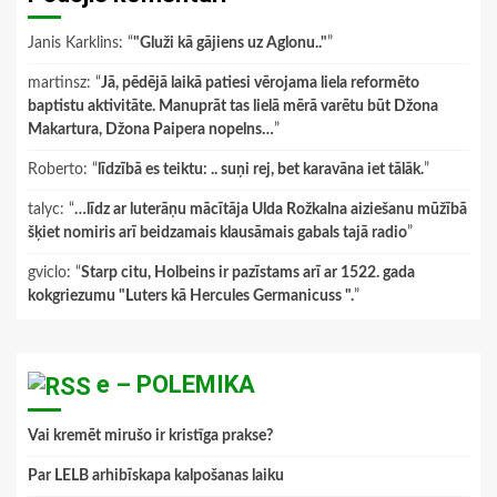
Janis Karklins
: “
"Gluži kā gājiens uz Aglonu.."
”
martinsz
: “
Jā, pēdējā laikā patiesi vērojama liela reformēto
baptistu aktivitāte. Manuprāt tas lielā mērā varētu būt Džona
Makartura, Džona Paipera nopelns…
”
Roberto
: “
līdzībā es teiktu: .. suņi rej, bet karavāna iet tālāk.
”
talyc
: “
…līdz ar luterāņu mācītāja Ulda Rožkalna aiziešanu mūžībā
šķiet nomiris arī beidzamais klausāmais gabals tajā radio
”
gviclo
: “
Starp citu, Holbeins ir pazīstams arī ar 1522. gada
kokgriezumu "Luters kā Hercules Germanicuss ".
”
e – POLEMIKA
Vai kremēt mirušo ir kristīga prakse?
Par LELB arhibīskapa kalpošanas laiku