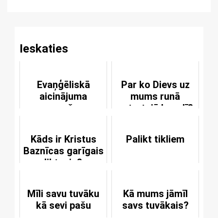
Reading
Ieskaties
Evaņģēliskā
Par ko Dievs uz
aicinājuma
mums runā
saņemšana
ceturtajā bauslī?
Kāds ir Kristus
Palikt tikliem
Baznīcas garīgais
liktenis?
Mīli savu tuvāku
Kā mums jāmīl
kā sevi pašu
savs tuvākais?