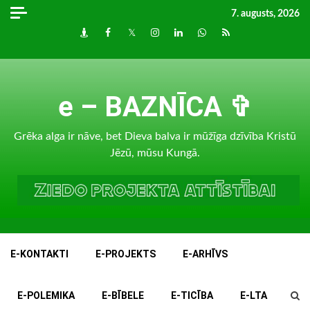
Skip
7. augusts, 2026
to
Draugiem
Facebook
Twitter
Instagram
LinkedIn
whatsapp
RSS
content
e – BAZNĪCA ✞
Grēka alga ir nāve, bet Dieva balva ir mūžīga dzīvība Kristū
Jēzū, mūsu Kungā.
E-KONTAKTI
E-PROJEKTS
E-ARHĪVS
E-POLEMIKA
E-BĪBELE
E-TICĪBA
E-LTA