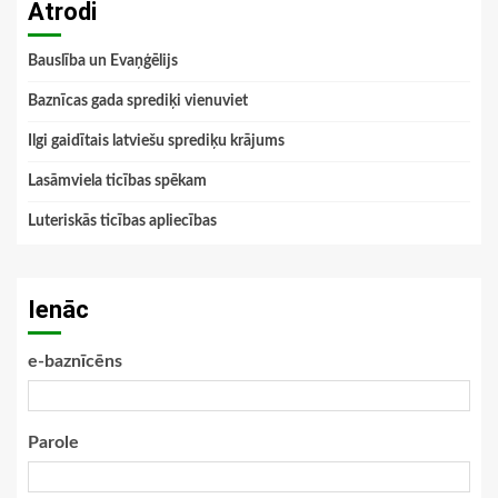
Atrodi
Bauslība un Evaņģēlijs
Baznīcas gada sprediķi vienuviet
Ilgi gaidītais latviešu sprediķu krājums
Lasāmviela ticības spēkam
Luteriskās ticības apliecības
Ienāc
e-baznīcēns
Parole