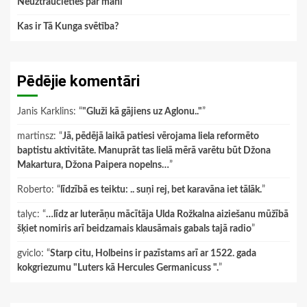
Neuztraucieties par mani
Kas ir Tā Kunga svētība?
Pēdējie komentāri
Janis Karklins
: “
"Gluži kā gājiens uz Aglonu.."
”
martinsz
: “
Jā, pēdējā laikā patiesi vērojama liela reformēto
baptistu aktivitāte. Manuprāt tas lielā mērā varētu būt Džona
Makartura, Džona Paipera nopelns…
”
Roberto
: “
līdzībā es teiktu: .. suņi rej, bet karavāna iet tālāk.
”
talyc
: “
…līdz ar luterāņu mācītāja Ulda Rožkalna aiziešanu mūžībā
šķiet nomiris arī beidzamais klausāmais gabals tajā radio
”
gviclo
: “
Starp citu, Holbeins ir pazīstams arī ar 1522. gada
kokgriezumu "Luters kā Hercules Germanicuss ".
”