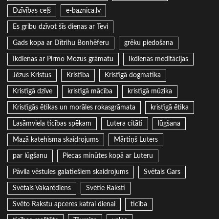
Dzīvības ceļš
e-baznica.lv
Es gribu dzīvot šīs dienas ar Tevi
Gads kopa ar Dītrihu Bonhēferu
grēku piedošana
Ikdienas ar Pirmo Mozus grāmatu
Ikdienas meditācijas
Jēzus Kristus
Kristība
Kristīgā dogmatika
Kristīgā dzīve
kristīgā mācība
kristīgā mūzika
Kristīgās ētikas un morāles rokasgrāmata
kristīgā ētika
Lasāmviela ticības spēkam
Lutera citāti
lūgšana
Mazā katehisma skaidrojums
Mārtiņš Luters
par lūgšanu
Piecas minūtes kopā ar Luteru
Pāvila vēstules galatiešiem skaidrojums
Svētais Gars
Svētais Vakarēdiens
Svētie Raksti
Svēto Rakstu apceres katrai dienai
ticība