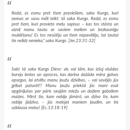
Redzi, es esmu pret tiem praviešiem, saka Kungs, kuri
ņemas ar savu mēli teikt: tā saka Kungs. Redzi, es esmu
pret tiem, kuri pravieto melu sapņus – kas tos stāsta un
aizviļ manu tautu ar saviem meliem un bezkaunīgu
muldēšanu! Es tos nesūtīju un tiem nepavēlēju, šai tautai
tie nelīdz nenieka,” saka Kungs. [Jer.23:31-32]
Saki: tā saka Kungs Dievs: ak, vai tām, kas izšuj visādas
burvju lentes un aproces, kas darina dažāda mēra galvas
apsegus, lai atviltu manu ļaužu dzīvības, – vai savējās jūs
gribat paturēt!? Manu ļaužu priekšā jūs mani esat
apgānījušas par pāris saujām miežu un dažiem gabaliem
maizes. Mirst tie, kam nebija jāmirst, un dzīvo tie, kam
nebija jādzīvo, – jūs melojat maniem ļaudīm, un tie
uzklausa melus! [Ec.13:18-19]