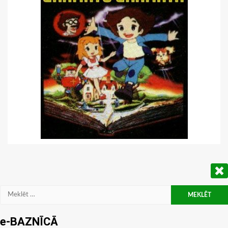
Meklēt:
e-BAZNĪCĀ