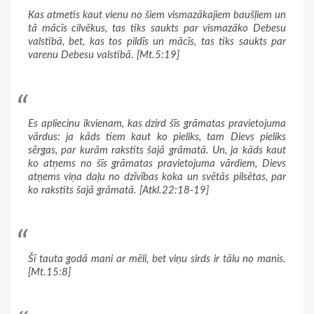
Kas atmetīs kaut vienu no šiem vismazākajiem baušļiem un
tā mācīs cilvēkus, tas tiks saukts par vismazāko Debesu
valstībā, bet, kas tos pildīs un mācīs, tas tiks saukts par
varenu Debesu valstībā. [Mt.5:19]
Es apliecinu ikvienam, kas dzird šīs grāmatas pravietojuma
vārdus: ja kāds tiem kaut ko pieliks, tam Dievs pieliks
sērgas, par kurām rakstīts šajā grāmatā. Un, ja kāds kaut
ko atņems no šīs grāmatas pravietojuma vārdiem, Dievs
atņems viņa daļu no dzīvības koka un svētās pilsētas, par
ko rakstīts šajā grāmatā. [Atkl.22:18-19]
Šī tauta godā mani ar mēli, bet viņu sirds ir tālu no manis.
[Mt.15:8]