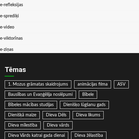
e-refleksijas
e-sprediķi
e-video
e-viktorīnas
e-ziņas
Tēmas
1. Mozus grāmatas skaidrojums
animācijas filma
ASV
Bauslības un Evaņģēlija noslēpumi
Bībele
Bībeles mācības studijas
Dienišķo lūgšanu gads
Dienišķā maize
Dieva Dēls
Dieva likums
Dieva mīlestība
Dieva vārds
Dieva Vārds katrai gada dienai
Dieva žēlastība