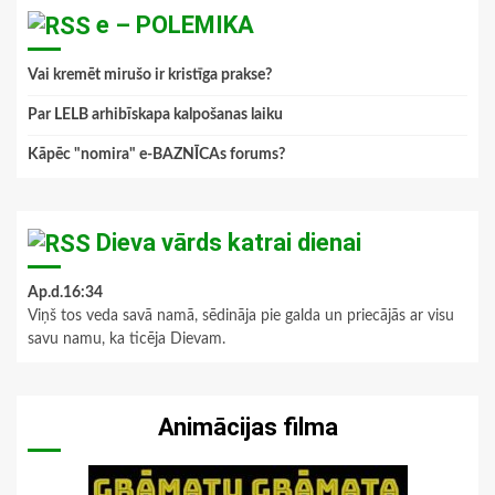
e – POLEMIKA
Vai kremēt mirušo ir kristīga prakse?
Par LELB arhibīskapa kalpošanas laiku
Kāpēc "nomira" e-BAZNĪCAs forums?
Dieva vārds katrai dienai
Ap.d.16:34
Viņš tos veda savā namā, sēdināja pie galda un priecājās ar visu
savu namu, ka ticēja Dievam.
Animācijas filma