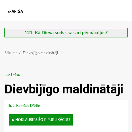
E-AFIŠA
121. Kā Dieva sods skar arī pēcnācējus?
Sākums
Dievbijīgo maldinātāji
E-MĀCĪBA
Dievbijīgo maldinātāji
Dr. J. Konrāds Dītrihs
▶ NOKLAUSIES ŠO E-PUBLIKĀCIJU