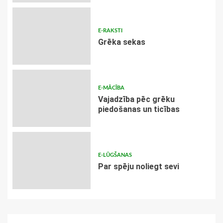
E-RAKSTI
Grēka sekas
E-MĀCĪBA
Vajadzība pēc grēku
piedošanas un ticības
E-LŪGŠANAS
Par spēju noliegt sevi