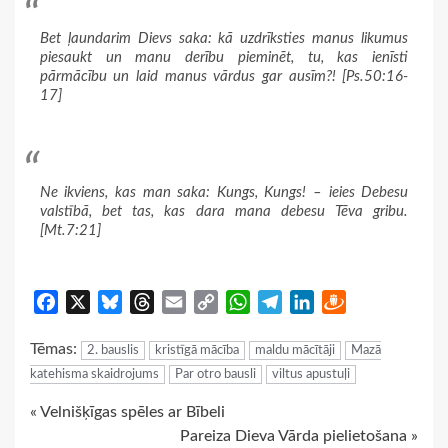
Bet ļaundarim Dievs saka: kā uzdrīksties manus likumus
piesaukt un manu derību pieminēt, tu, kas ienīsti
pārmācību un laid manus vārdus gar ausīm?! [Ps.50:16-
17]
Ne ikviens, kas man saka: Kungs, Kungs! – ieies Debesu
valstībā, bet tas, kas dara mana debesu Tēva gribu.
[Mt.7:21]
Facebook
X
Bluesky
Threads
Email
Copy
WhatsApp
Telegram
LinkedIn
Draugiem
Link
Tēmas:
2. bauslis
kristīgā mācība
maldu mācītāji
Mazā
katehisma skaidrojums
Par otro bausli
viltus apustuļi
Continue
« Velnišķīgas spēles ar Bībeli
Pareiza Dieva Vārda pielietošana »