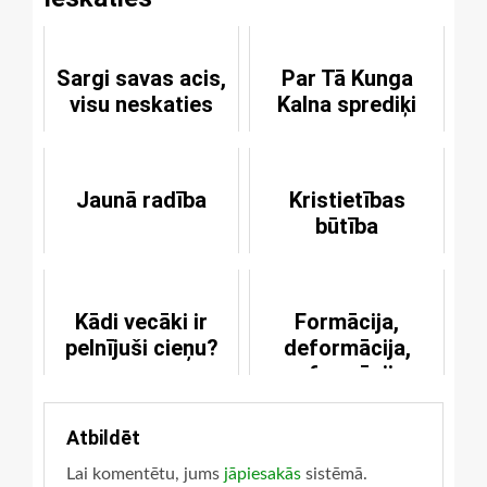
Sargi savas acis,
Par Tā Kunga
visu neskaties
Kalna sprediķi
Jaunā radība
Kristietības
būtība
Kādi vecāki ir
Formācija,
pelnījuši cieņu?
deformācija,
reformācija
Atbildēt
Lai komentētu, jums
jāpiesakās
sistēmā.