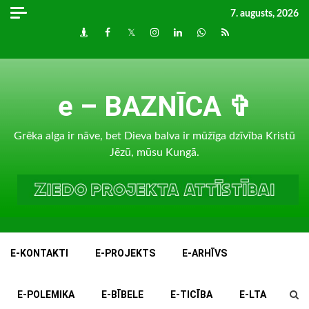
Skip
7. augusts, 2026
to
Draugiem
Facebook
Twitter
Instagram
LinkedIn
whatsapp
RSS
content
e – BAZNĪCA ✞
Grēka alga ir nāve, bet Dieva balva ir mūžīga dzīvība Kristū
Jēzū, mūsu Kungā.
E-KONTAKTI
E-PROJEKTS
E-ARHĪVS
E-POLEMIKA
E-BĪBELE
E-TICĪBA
E-LTA