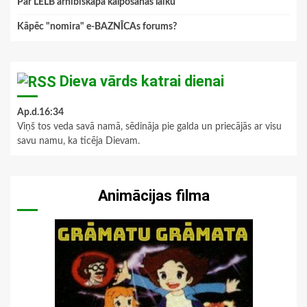
Par LELB arhibīskapa kalpošanas laiku
Kāpēc "nomira" e-BAZNĪCAs forums?
Dieva vārds katrai dienai
Ap.d.16:34
Viņš tos veda savā namā, sēdināja pie galda un priecājās ar visu
savu namu, ka ticēja Dievam.
Animācijas filma