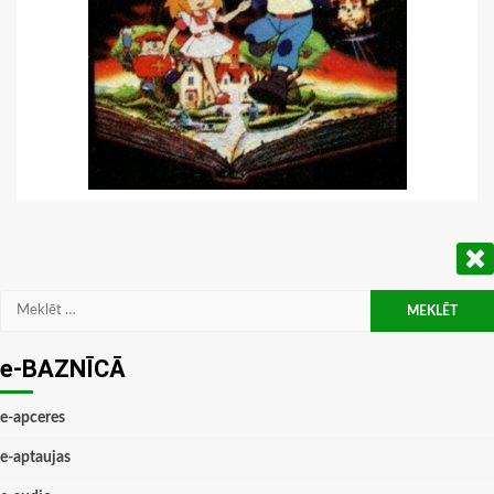
Meklēt:
e-BAZNĪCĀ
e-apceres
e-aptaujas