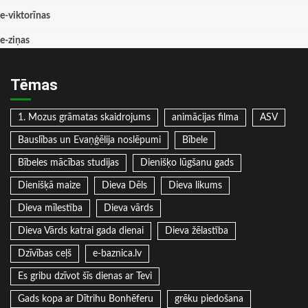
e-viktorīnas
e-ziņas
Tēmas
1. Mozus grāmatas skaidrojums
animācijas filma
ASV
Bauslības un Evaņģēlija noslēpumi
Bībele
Bībeles mācības studijas
Dienišķo lūgšanu gads
Dienišķā maize
Dieva Dēls
Dieva likums
Dieva mīlestība
Dieva vārds
Dieva Vārds katrai gada dienai
Dieva žēlastība
Dzīvības ceļš
e-baznica.lv
Es gribu dzīvot šīs dienas ar Tevi
Gads kopa ar Dītrihu Bonhēferu
grēku piedošana