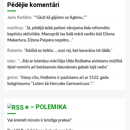
Pēdējie komentāri
Janis Karklins
: “
"Gluži kā gājiens uz Aglonu.."
”
martinsz
: “
Jā, pēdējā laikā patiesi vērojama liela reformēto
baptistu aktivitāte. Manuprāt tas lielā mērā varētu būt Džona
Makartura, Džona Paipera nopelns…
”
Roberto
: “
līdzībā es teiktu: .. suņi rej, bet karavāna iet tālāk.
”
talyc
: “
…līdz ar luterāņu mācītāja Ulda Rožkalna aiziešanu mūžībā
šķiet nomiris arī beidzamais klausāmais gabals tajā radio
”
gviclo
: “
Starp citu, Holbeins ir pazīstams arī ar 1522. gada
kokgriezumu "Luters kā Hercules Germanicuss ".
”
e – POLEMIKA
Vai kremēt mirušo ir kristīga prakse?