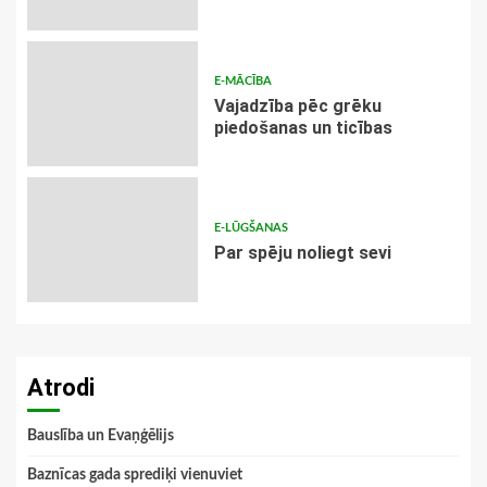
E-MĀCĪBA
Vajadzība pēc grēku
piedošanas un ticības
E-LŪGŠANAS
Par spēju noliegt sevi
Atrodi
Bauslība un Evaņģēlijs
Baznīcas gada sprediķi vienuviet