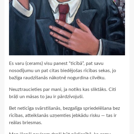
Es varu (cerams) visu panest “ticībā”, pat savu
nosodījumu un pat citas biedējošas rīcības sekas, jo
bažīga raudzīšanās nākotnē nogurdina cilvēku.
Neuztraucieties par mani, ja notiks kas sliktāks. Citi
brāļi un māsas to jau ir pārdzīvojuši.
Bet neticīga svārstīšanās, bezgalīga spriedelēšana bez
rīcības, atteikšanās uzņemties jebkādu risku — tas ir
reālas briesmas.