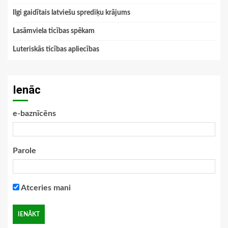
Ilgi gaidītais latviešu sprediķu krājums
Lasāmviela ticības spēkam
Luteriskās ticības apliecības
Ienāc
e-baznīcēns
Parole
Atceries mani