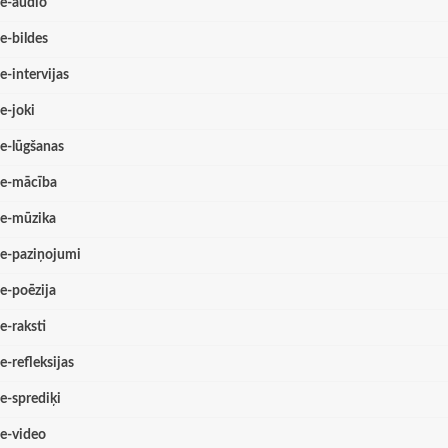
e-audio
e-bildes
e-intervijas
e-joki
e-lūgšanas
e-mācība
e-mūzika
e-paziņojumi
e-poēzija
e-raksti
e-refleksijas
e-sprediķi
e-video