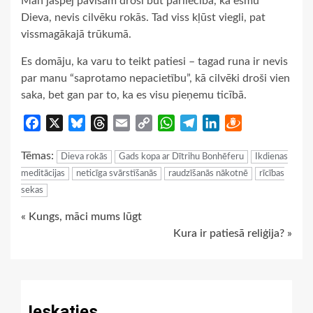
Man jāspēj pavisam droši būt pārliecībā, ka esmu
Dieva, nevis cilvēku rokās. Tad viss kļūst viegli, pat
vissmagākajā trūkumā.
Es domāju, ka varu to teikt patiesi – tagad runa ir nevis
par manu “saprotamo nepacietību”, kā cilvēki droši vien
saka, bet gan par to, ka es visu pieņemu ticībā.
Facebook
X
Bluesky
Threads
Email
Copy
WhatsApp
Telegram
LinkedIn
Draugiem
Link
Tēmas:
Dieva rokās
Gads kopa ar Dītrihu Bonhēferu
Ikdienas
meditācijas
neticīga svārstīšanās
raudzīšanās nākotnē
rīcības
sekas
Continue
« Kungs, māci mums lūgt
Kura ir patiesā reliģija? »
Reading
Ieskaties