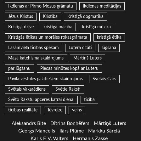
Ikdienas ar Pirmo Mozus grāmatu
Ikdienas meditācijas
Jēzus Kristus
Kristība
Kristīgā dogmatika
Kristīgā dzīve
kristīgā mācība
kristīgā mūzika
Kristīgās ētikas un morāles rokasgrāmata
kristīgā ētika
Lasāmviela ticības spēkam
Lutera citāti
lūgšana
Mazā katehisma skaidrojums
Mārtiņš Luters
par lūgšanu
Piecas minūtes kopā ar Luteru
Pāvila vēstules galatiešiem skaidrojums
Svētais Gars
Svētais Vakarēdiens
Svētie Raksti
Svēto Rakstu apceres katrai dienai
ticība
ticības realitāte
Tēvreize
velns
Aleksandrs Bite
Dītrihs Bonhēfers
Mārtiņš Luters
Georgs Mancelis
Ilārs Plūme
Markku Särelä
Karls F. V. Valters
Hermanis Zasse