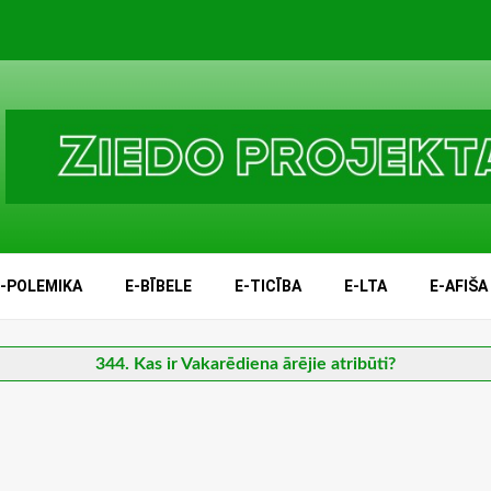
E-POLEMIKA
E-BĪBELE
E-TICĪBA
E-LTA
E-AFIŠA
344. Kas ir Vakarēdiena ārējie atribūti?