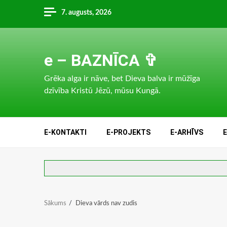
Skip
7. augusts, 2026
to
content
e – BAZNĪCA ✞
Grēka alga ir nāve, bet Dieva balva ir mūžīga
dzīvība Kristū Jēzū, mūsu Kungā.
E-KONTAKTI
E-PROJEKTS
E-ARHĪVS
Sākums
Dieva vārds nav zudis