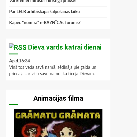
Vai kremēt mirušo ir kristīga prakse?
Par LELB arhibīskapa kalpošanas laiku
Kāpēc "nomira" e-BAZNĪCAs forums?
Dieva vārds katrai dienai
Ap.d.16:34
Viņš tos veda savā namā, sēdināja pie galda un
priecājās ar visu savu namu, ka ticēja Dievam.
Animācijas filma