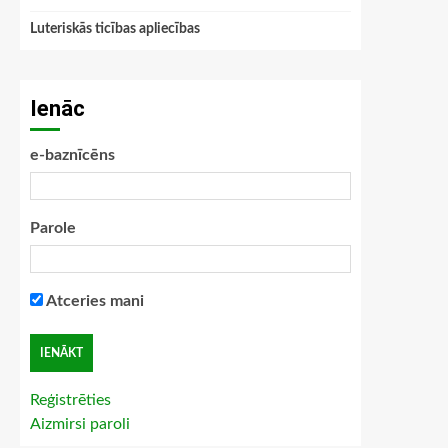
Luteriskās ticības apliecības
Ienāc
e-baznīcēns
Parole
Atceries mani
Reģistrēties
Aizmirsi paroli