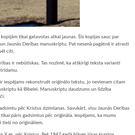
kopijām tikai gatavotas atkal jaunas. Šīs kopijas sauc par
s un Jaunās Derības manuskriptu. Pat nesenā pagātnē ir atrasti
ēl citi.
ības ir nebūtiskas. Tas nozīmē, ka atšķirīgi teksta varianti
trīdamu.
r iespējams rekonstruēt oriģinālo tekstu, jo nevienam citam
uskriptu kā Bībelei. Manuskriptu daudzums un līdzība
či.
 gadsimtu pēc Kristus dzimšanas. Savukārt, visu Jaunās Derības
tikai pāris gadsimtus pēc oriģināla. Iespējams, ka mums
 tieši no oriģināliem.
un X gs. pēc Kristus. Bet 1947.gadā Nāves jūras krastos