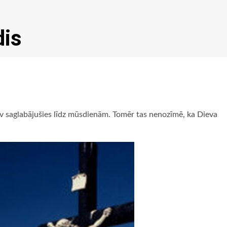
dis
av saglabājušies līdz mūsdienām. Tomēr tas nenozīmē, ka Dieva