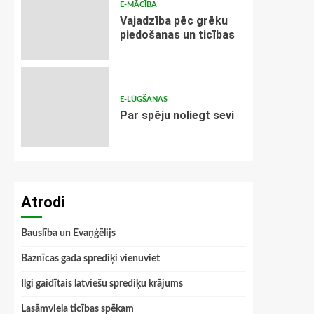
E-MĀCĪBA
Vajadzība pēc grēku
piedošanas un ticības
E-LŪGŠANAS
Par spēju noliegt sevi
Atrodi
Bauslība un Evaņģēlijs
Baznīcas gada sprediķi vienuviet
Ilgi gaidītais latviešu sprediķu krājums
Lasāmviela ticības spēkam