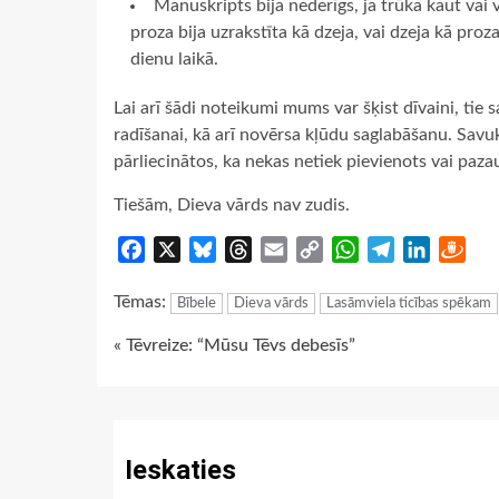
Manuskripts bija nederīgs, ja trūka kaut vai v
proza bija uzrakstīta kā dzeja, vai dzeja kā proz
dienu laikā.
Lai arī šādi noteikumi mums var šķist dīvaini, tie
radīšanai, kā arī novērsa kļūdu saglabāšanu. Savuk
pārliecinātos, ka nekas netiek pievienots vai paza
Tiešām, Dieva vārds nav zudis.
Facebook
X
Bluesky
Threads
Email
Copy
WhatsApp
Telegram
LinkedIn
Dra
Link
Tēmas:
Bībele
Dieva vārds
Lasāmviela ticības spēkam
Continue
« Tēvreize: “Mūsu Tēvs debesīs”
Reading
Ieskaties