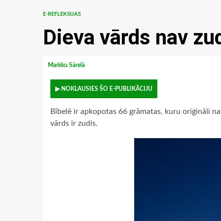
E-REFLEKSIJAS
Dieva vārds nav zu
Markku Särelä
▶ NOKLAUSIES ŠO E-PUBLIKĀCIJU
Bībelē ir apkopotas 66 grāmatas, kuru oriģināli n
vārds ir zudis.