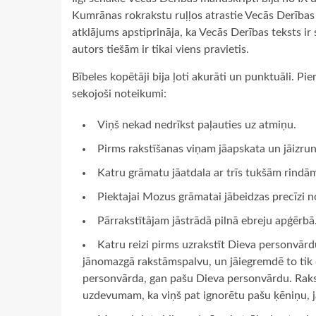
Kumrānas rokrakstu ruļļos atrastie Vecās Derības te
atklājums apstiprināja, ka Vecās Derības teksts ir 
autors tiešām ir tikai viens pravietis.
Bībeles kopētāji bija ļoti akurāti un punktuāli. P
sekojoši noteikumi:
Viņš nekad nedrīkst paļauties uz atmiņu.
Pirms rakstīšanas viņam jāapskata un jāizrunā
Katru grāmatu jāatdala ar trīs tukšām rindā
Piektajai Mozus grāmatai jābeidzas precīzi n
Pārrakstītājam jāstrādā pilnā ebreju apģērbā
Katru reizi pirms uzrakstīt Dieva personvārdu
jānomazgā rakstāmspalvu, un jāiegremdē to tik dz
personvārda, gan pašu Dieva personvārdu. Raks
uzdevumam, ka viņš pat ignorētu pašu ķēniņu, ja 