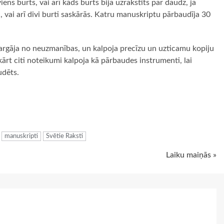
iens burts, vai arī kāds burts bija uzrakstīts par daudz, ja
a, vai arī divi burti saskārās. Katru manuskriptu pārbaudīja 30
 sargāja no neuzmanības, un kalpoja precīzu un uzticamu kopiju
ārt citi noteikumi kalpoja kā pārbaudes instrumenti, lai
udēts.
ugiem
manuskripti
Svētie Raksti
Laiku maiņās »