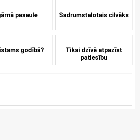
ārnā pasaule
Sadrumstalotais cilvēks
īstams godībā?
Tikai dzīvē atpazīst
patiesību