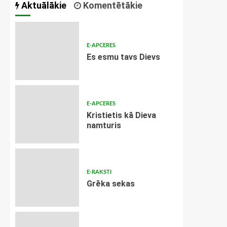
Aktuālākie
Komentētākie
E-APCERES
Es esmu tavs Dievs
E-APCERES
Kristietis kā Dieva
namturis
E-RAKSTI
Grēka sekas