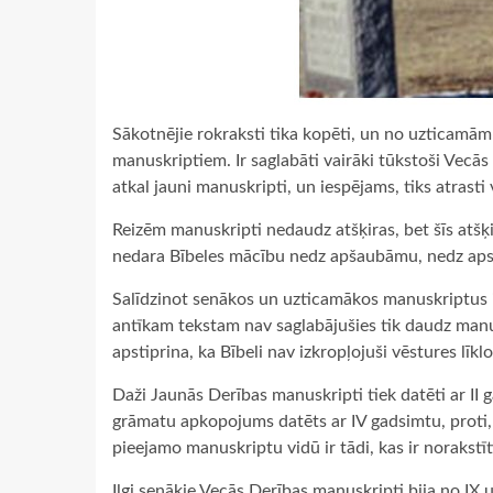
Sākotnējie rokraksti tika kopēti, un no uzticamām 
manuskriptiem. Ir saglabāti vairāki tūkstoši Vecā
atkal jauni manuskripti, un iespējams, tiks atrasti v
Reizēm manuskripti nedaudz atšķiras, bet šīs atšķir
nedara Bībeles mācību nedz apšaubāmu, nedz aps
Salīdzinot senākos un uzticamākos manuskriptus i
antīkam tekstam nav saglabājušies tik daudz man
apstiprina, ka Bībeli nav izkropļojuši vēstures līklo
Daži Jaunās Derības manuskripti tiek datēti ar II
grāmatu apkopojums datēts ar IV gadsimtu, proti, 
pieejamo manuskriptu vidū ir tādi, kas ir norakstīti
Ilgi senākie Vecās Derības manuskripti bija no IX 