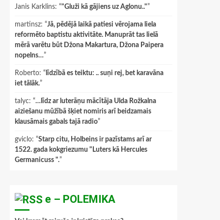
Janis Karklins
: “
"Gluži kā gājiens uz Aglonu.."
”
martinsz
: “
Jā, pēdējā laikā patiesi vērojama liela
reformēto baptistu aktivitāte. Manuprāt tas lielā
mērā varētu būt Džona Makartura, Džona Paipera
nopelns…
”
Roberto
: “
līdzībā es teiktu: .. suņi rej, bet karavāna
iet tālāk.
”
talyc
: “
…līdz ar luterāņu mācītāja Ulda Rožkalna
aiziešanu mūžībā šķiet nomiris arī beidzamais
klausāmais gabals tajā radio
”
gviclo
: “
Starp citu, Holbeins ir pazīstams arī ar
1522. gada kokgriezumu "Luters kā Hercules
Germanicuss ".
”
e – POLEMIKA