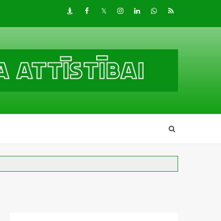
Draugiem
Facebook
Twitter
Instagram
LinkedIn
whatsapp
RSS