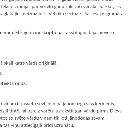
ksti izrādījās par veselu gadu tūkstoti vecāki! Turklāt, šis
saglabājies neizmainīts. Vēl tika secināts, ka Jesajas grāmatas
iemēram, Ebreju manuskriptu pārrakstītājam bija jāievēro
 skaļi katrs vārds oriģinālā.
m.
oteiktā rindā.
.
 viņam ir jāsvēta sevi, pilnībā jānomazgā viss ķermenis,
iļi tintē, lai uzreiz varētu uzrakstīt gan vārdu pirms Dieva
tot šo svēto vārdu viņam tik ļoti jānododas savam
tas viņu attiecīgajā brīdī uzrunātu.