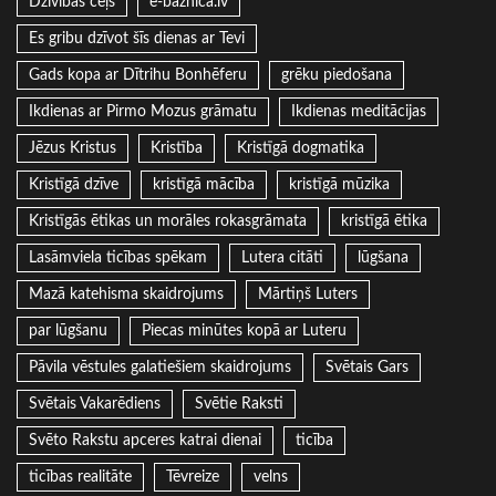
Dzīvības ceļš
e-baznica.lv
Es gribu dzīvot šīs dienas ar Tevi
Gads kopa ar Dītrihu Bonhēferu
grēku piedošana
Ikdienas ar Pirmo Mozus grāmatu
Ikdienas meditācijas
Jēzus Kristus
Kristība
Kristīgā dogmatika
Kristīgā dzīve
kristīgā mācība
kristīgā mūzika
Kristīgās ētikas un morāles rokasgrāmata
kristīgā ētika
Lasāmviela ticības spēkam
Lutera citāti
lūgšana
Mazā katehisma skaidrojums
Mārtiņš Luters
par lūgšanu
Piecas minūtes kopā ar Luteru
Pāvila vēstules galatiešiem skaidrojums
Svētais Gars
Svētais Vakarēdiens
Svētie Raksti
Svēto Rakstu apceres katrai dienai
ticība
ticības realitāte
Tēvreize
velns