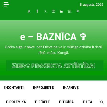
Skip
8. augusts, 2026
to
Draugiem
Facebook
Twitter
Instagram
LinkedIn
whatsapp
RSS
content
e – BAZNĪCA ✞
Grēka alga ir nāve, bet Dieva balva ir mūžīga dzīvība Kristū
Jēzū, mūsu Kungā.
E-KONTAKTI
E-PROJEKTS
E-ARHĪVS
E-POLEMIKA
E-BĪBELE
E-TICĪBA
E-LTA