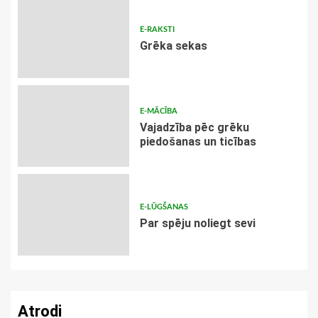
E-RAKSTI
Grēka sekas
E-MĀCĪBA
Vajadzība pēc grēku
piedošanas un ticības
E-LŪGŠANAS
Par spēju noliegt sevi
Atrodi