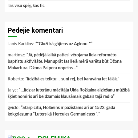
Tas visu spēj, kas tic
Pēdējie komentāri
Janis Karklins
: “
"Gluži kā gājiens uz Aglonu.."
”
martinsz
: “
Jā, pēdējā laikā patiesi vērojama liela reformēto
baptistu aktivitāte. Manuprāt tas lielā mērā varētu būt Džona
Makartura, Džona Paipera nopelns…
”
Roberto
: “
līdzībā es teiktu: .. suņi rej, bet karavāna iet tālāk.
”
talyc
: “
…līdz ar luterāņu mācītāja Ulda Rožkalna aiziešanu mūžībā
šķiet nomiris arī beidzamais klausāmais gabals tajā radio
”
gviclo
: “
Starp citu, Holbeins ir pazīstams arī ar 1522. gada
kokgriezumu "Luters kā Hercules Germanicuss ".
”