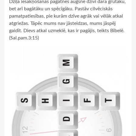
Dziļa iesakņošanās pagātnes augsnē dzīvi dara grūtāku,
bet arī bagātāku un spēcīgāku. Pastāv cilvēciskās
pamatpatiesības, pie kurām dzīve agrāk vai vēlāk atkal
atgriežas. Tāpēc mums nav jāsteidzas, mums jāspēj
gaidīt. Dievs atkal uzmeklē, kas ir pagājis, teikts Bībelē.
(Sal.pam.3:15)