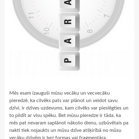
Mēs esam izauguši mūsu vecāku un vecvecāku
pieredzē, ka cilvēks pats var plānot un veidot savu
dzīvi, ir dzīves uzdevums, kam cilvēks var pieslēgties un
to pildīt ar visu spēku. Bet mūsu pieredze ir tāda, ka
mēs pat nevaram saplānot nākošo dienu, uzbūvētais pa
nakti tiek nojaukts un mūsu dzīve atšķirībā no mūsu
vecāku dzīvēm ir bez formas vai fragmentāra.