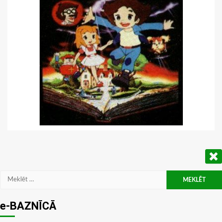
Meklēt:
e-BAZNĪCĀ