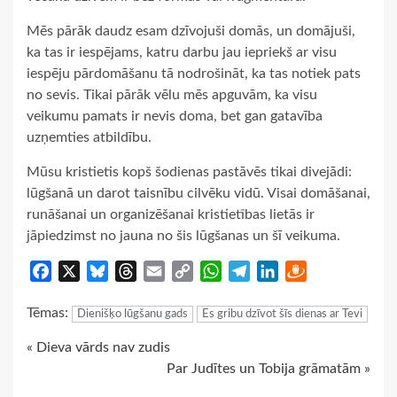
Mēs pārāk daudz esam dzīvojuši domās, un domājuši,
ka tas ir iespējams, katru darbu jau iepriekš ar visu
iespēju pārdomāšanu tā nodrošināt, ka tas notiek pats
no sevis. Tikai pārāk vēlu mēs apguvām, ka visu
veikumu pamats ir nevis doma, bet gan gatavība
uzņemties atbildību.
Mūsu kristietis kopš šodienas pastāvēs tikai divejādi:
lūgšanā un darot taisnību cilvēku vidū. Visai domāšanai,
runāšanai un organizēšanai kristietības lietās ir
jāpiedzimst no jauna no šis lūgšanas un šī veikuma.
Facebook
X
Bluesky
Threads
Email
Copy
WhatsApp
Telegram
LinkedIn
Draugiem
Link
Tēmas:
Dienišķo lūgšanu gads
Es gribu dzīvot šīs dienas ar Tevi
Continue
« Dieva vārds nav zudis
Par Judītes un Tobija grāmatām »
Reading