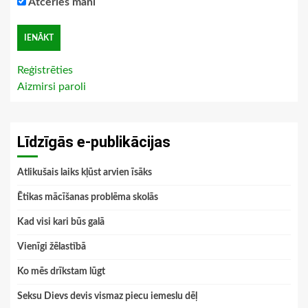
Atceries mani
Reģistrēties
Aizmirsi paroli
Līdzīgās e-publikācijas
Atlikušais laiks kļūst arvien īsāks
Ētikas mācīšanas problēma skolās
Kad visi kari būs galā
Vienīgi žēlastībā
Ko mēs drīkstam lūgt
Seksu Dievs devis vismaz piecu iemeslu dēļ