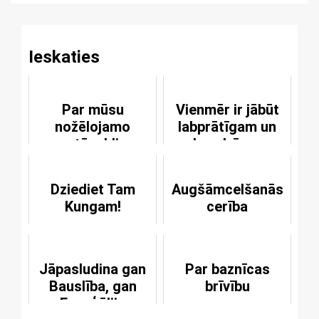
Ieskaties
Par mūsu
Vienmēr ir jābūt
nožēlojamo
labprātīgam un
stāvokli
draudzīgam
Dziediet Tam
Augšāmcelšanās
Kungam!
cerība
Jāpasludina gan
Par baznīcas
Bauslība, gan
brīvību
Evaņģēlijs