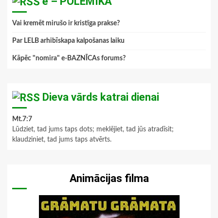
e – POLEMIKA
Vai kremēt mirušo ir kristīga prakse?
Par LELB arhibīskapa kalpošanas laiku
Kāpēc "nomira" e-BAZNĪCAs forums?
Dieva vārds katrai dienai
Mt.7:7
Lūdziet, tad jums taps dots; meklējiet, tad jūs atradīsit;
klaudziniet, tad jums taps atvērts.
Animācijas filma