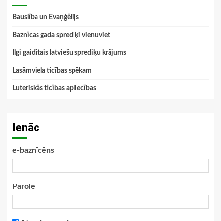
Bauslība un Evaņģēlijs
Baznīcas gada sprediķi vienuviet
Ilgi gaidītais latviešu sprediķu krājums
Lasāmviela ticības spēkam
Luteriskās ticības apliecības
Ienāc
e-baznīcēns
Parole