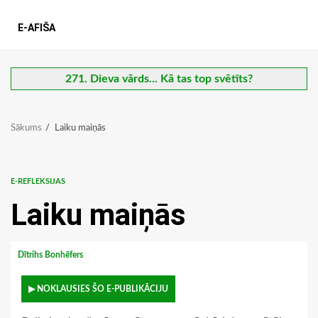
E-AFIŠA
271. Dieva vārds... Kā tas top svētīts?
Sākums
Laiku maiņās
E-REFLEKSIJAS
Laiku maiņās
Dītrihs Bonhēfers
▶ NOKLAUSIES ŠO E-PUBLIKĀCIJU