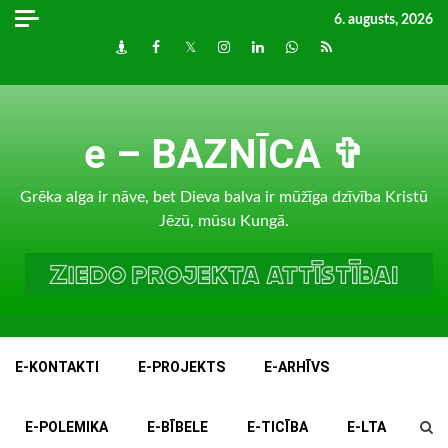
Skip
6. augusts, 2026
to
Draugiem
Facebook
Twitter
Instagram
LinkedIn
whatsapp
RSS
content
e – BAZNĪCA ✞
Grēka alga ir nāve, bet Dieva balva ir mūžīga dzīvība Kristū
Jēzū, mūsu Kungā.
E-KONTAKTI
E-PROJEKTS
E-ARHĪVS
E-POLEMIKA
E-BĪBELE
E-TICĪBA
E-LTA