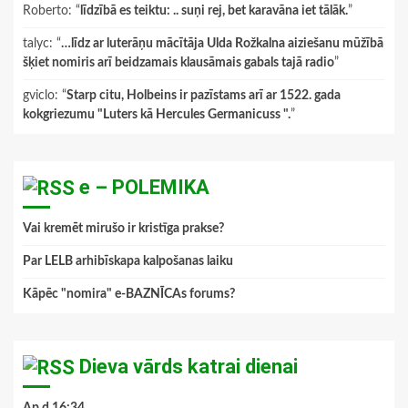
Roberto
: “
līdzībā es teiktu: .. suņi rej, bet karavāna iet tālāk.
”
talyc
: “
…līdz ar luterāņu mācītāja Ulda Rožkalna aiziešanu mūžībā
šķiet nomiris arī beidzamais klausāmais gabals tajā radio
”
gviclo
: “
Starp citu, Holbeins ir pazīstams arī ar 1522. gada
kokgriezumu "Luters kā Hercules Germanicuss ".
”
e – POLEMIKA
Vai kremēt mirušo ir kristīga prakse?
Par LELB arhibīskapa kalpošanas laiku
Kāpēc "nomira" e-BAZNĪCAs forums?
Dieva vārds katrai dienai
Ap.d.16:34