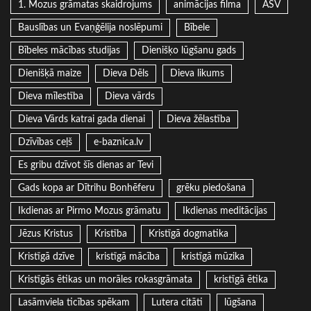
1. Mozus grāmatas skaidrojums
animācijas filma
ASV
Bauslības un Evaņģēlija noslēpumi
Bībele
Bībeles mācības studijas
Dienišķo lūgšanu gads
Dienišķā maize
Dieva Dēls
Dieva likums
Dieva mīlestība
Dieva vārds
Dieva Vārds katrai gada dienai
Dieva žēlastība
Dzīvības ceļš
e-baznica.lv
Es gribu dzīvot šīs dienas ar Tevi
Gads kopa ar Dītrihu Bonhēferu
grēku piedošana
Ikdienas ar Pirmo Mozus grāmatu
Ikdienas meditācijas
Jēzus Kristus
Kristība
Kristīgā dogmatika
Kristīgā dzīve
kristīgā mācība
kristīgā mūzika
Kristīgās ētikas un morāles rokasgrāmata
kristīgā ētika
Lasāmviela ticības spēkam
Lutera citāti
lūgšana