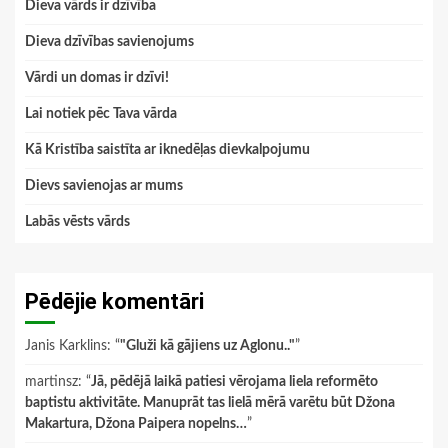
Dieva vārds ir dzīvība
Dieva dzīvības savienojums
Vārdi un domas ir dzīvi!
Lai notiek pēc Tava vārda
Kā Kristība saistīta ar iknedēļas dievkalpojumu
Dievs savienojas ar mums
Labās vēsts vārds
Pēdējie komentāri
Janis Karklins
: “
"Gluži kā gājiens uz Aglonu.."
”
martinsz
: “
Jā, pēdējā laikā patiesi vērojama liela reformēto
baptistu aktivitāte. Manuprāt tas lielā mērā varētu būt Džona
Makartura, Džona Paipera nopelns…
”