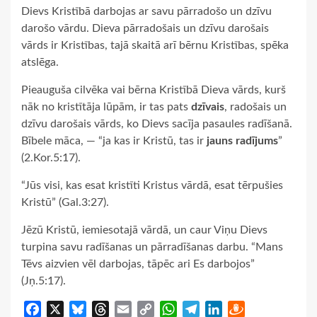
Dievs Kristībā darbojas ar savu pārradošo un dzīvu
darošo vārdu. Dieva pārradošais un dzīvu darošais
vārds ir Kristības, tajā skaitā arī bērnu Kristības, spēka
atslēga.
Pieauguša cilvēka vai bērna Kristībā Dieva vārds, kurš
nāk no kristītāja lūpām, ir tas pats
dzīvais
, radošais un
dzīvu darošais vārds, ko Dievs sacīja pasaules radīšanā.
Bībele māca, — “ja kas ir Kristū, tas ir
jauns radījums
”
(2.Kor.5:17).
“Jūs visi, kas esat kristīti Kristus vārdā, esat tērpušies
Kristū” (Gal.3:27).
Jēzū Kristū, iemiesotajā vārdā, un caur Viņu Dievs
turpina savu radīšanas un pārradīšanas darbu. “Mans
Tēvs aizvien vēl darbojas, tāpēc ari Es darbojos”
(Jņ.5:17).
Facebook
X
Bluesky
Threads
Email
Copy
WhatsApp
Telegram
LinkedIn
Draugiem