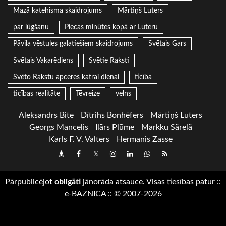
Mazā katehisma skaidrojums
Mārtiņš Luters
par lūgšanu
Piecas minūtes kopā ar Luteru
Pāvila vēstules galatiešiem skaidrojums
Svētais Gars
Svētais Vakarēdiens
Svētie Raksti
Svēto Rakstu apceres katrai dienai
ticība
ticības realitāte
Tēvreize
velns
Aleksandrs Bite
Dītrihs Bonhēfers
Mārtiņš Luters
Georgs Mancelis
Ilārs Plūme
Markku Särelä
Karls F. V. Valters
Hermanis Zasse
Draugiem
Facebook
Twitter
Instagram
LinkedIn
whatsapp
RSS
Pārpublicējot
obligāti
jānorāda atsauce. Visas tiesības patur
::
e-BAZNICA
::
© 2007-2026