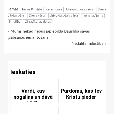
Link
Tēmas:
bērna Kristība
ceremonija
Dieva dzīvais vārds
Dieva
vārda spēks
Dieva vārds
dzīvu darošais vārds
jauns radījums
Kristība
pārradīšanas darbs
Continue
« Mums nekad nebūs jāpiepilda Bauslība savas
glābšanas iemantošanai
Reading
Nedalīta mīlestība »
Ieskaties
Vārdi, kas
Pārdomā, kas tev
nogalina un dāvā
Kristu pieder
dzīvību