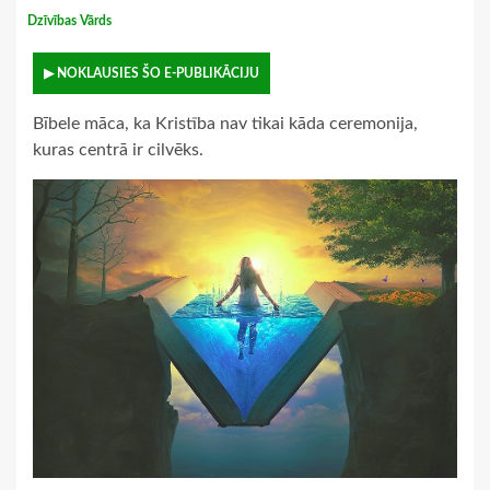
Dzīvības Vārds
▶ NOKLAUSIES ŠO E-PUBLIKĀCIJU
Bībele māca, ka Kristība nav tikai kāda ceremonija,
kuras centrā ir cilvēks.