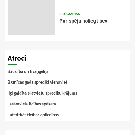
E-LŪGŠANAS
Par spēju noliegt sevi
Atrodi
Bauslība un Evaņģēlijs
Baznīcas gada sprediķi vienuviet
Ilgi gaidītais latviešu sprediķu krājums
Lasāmviela ticības spēkam
Luteriskās ticības apliecības