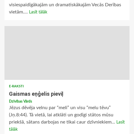
visiespaidīgākajām un dramatiskākajām Vecās Derības
vietām....
Lasīt tālāk
E-RAKSTI
Gaismas eņģelis pieviļ
Dzīvības Vārds
Jēzus dēvēja velnu par “meli” un visu “melu tēvu”
(Jņ.8:44). Tā vietā, lai atklāti un godīgi stātos mūsu
priekšā, sātans darbojas ne tikai caur dzīvniekiem...
Lasīt
tālāk