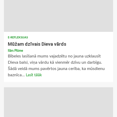
E-REFLEKSIJAS
Mūžam dzīvais Dieva vārds
Ilārs Plūme
Bībeles lasīšanā mums vajadzētu no jauna uzklausīt
Dieva balsi, viņa vārdu kā vienmēr dzīvu un darbīgu.
Šādā veidā mums pavērtos jauna cerība, ka mūsdienu
baznīca...
Lasīt tālāk