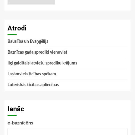
Atrodi
Bauslība un Evaņģēlijs
Baznīcas gada sprediķi vienuviet
Ilgi gaidītais latviešu sprediķu krājums
Lasāmviela ticības spēkam
Luteriskās ticības apliecības
Ienāc
e-baznīcēns