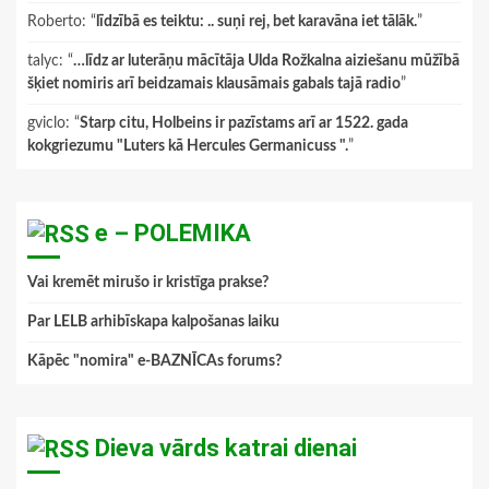
Roberto
: “
līdzībā es teiktu: .. suņi rej, bet karavāna iet tālāk.
”
talyc
: “
…līdz ar luterāņu mācītāja Ulda Rožkalna aiziešanu mūžībā
šķiet nomiris arī beidzamais klausāmais gabals tajā radio
”
gviclo
: “
Starp citu, Holbeins ir pazīstams arī ar 1522. gada
kokgriezumu "Luters kā Hercules Germanicuss ".
”
e – POLEMIKA
Vai kremēt mirušo ir kristīga prakse?
Par LELB arhibīskapa kalpošanas laiku
Kāpēc "nomira" e-BAZNĪCAs forums?
Dieva vārds katrai dienai