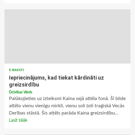
E-RAKSTI
Iepriecinājums, kad tiekat kārdināti uz
greizsirdību
Dzīvības Vārds
Palūkojieties uz izteiksmi Kaina sejā attēla fonā. Šī bilde
attēlo vienu vienīgu mirkli, vienu soli ļoti tra­ģiskā Vecās
Derības stāstā. Šis attēls parāda Kai­na greizsirdību...
Lasīt tālāk