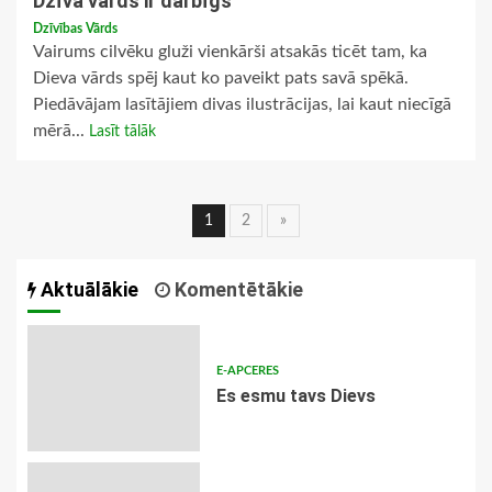
Dzīvā vārds ir darbīgs
Dzīvības Vārds
Vairums cilvēku gluži vienkārši atsakās ticēt tam, ka
Dieva vārds spēj kaut ko paveikt pats savā spēkā.
Piedāvājam lasītājiem divas ilustrācijas, lai kaut niecīgā
mērā...
Lasīt tālāk
Ziņu
1
2
»
navigācija
Aktuālākie
Komentētākie
E-APCERES
Es esmu tavs Dievs