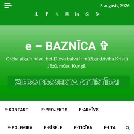
Skip
7. augusts, 2026
to
Draugiem
Facebook
Twitter
Instagram
LinkedIn
whatsapp
RSS
content
e – BAZNĪCA ✞
Grēka alga ir nāve, bet Dieva balva ir mūžīga dzīvība Kristū
Jēzū, mūsu Kungā.
E-KONTAKTI
E-PROJEKTS
E-ARHĪVS
E-POLEMIKA
E-BĪBELE
E-TICĪBA
E-LTA