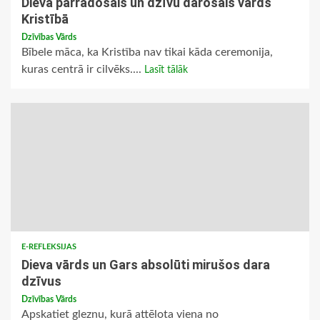
Dieva pārradošais un dzīvu darošais vārds
Kristībā
Dzīvības Vārds
Bībele māca, ka Kristība nav tikai kāda ceremonija,
kuras centrā ir cilvēks....
Lasīt tālāk
E-REFLEKSIJAS
Dieva vārds un Gars absolūti mirušos dara
dzīvus
Dzīvības Vārds
Apskatiet gleznu, kurā attēlota viena no