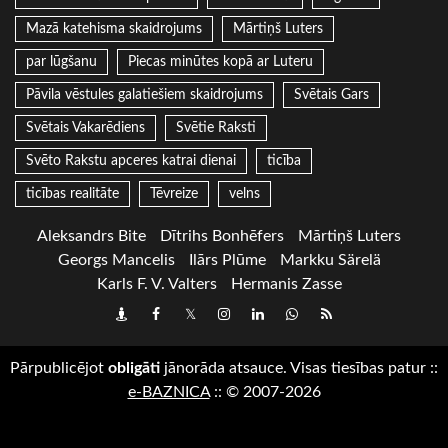
Mazā katehisma skaidrojums
Mārtiņš Luters
par lūgšanu
Piecas minūtes kopā ar Luteru
Pāvila vēstules galatiešiem skaidrojums
Svētais Gars
Svētais Vakarēdiens
Svētie Raksti
Svēto Rakstu apceres katrai dienai
ticība
ticības realitāte
Tēvreize
velns
Aleksandrs Bite
Dītrihs Bonhēfers
Mārtiņš Luters
Georgs Mancelis
Ilārs Plūme
Markku Särelä
Karls F. V. Valters
Hermanis Zasse
Draugiem
Facebook
Twitter
Instagram
LinkedIn
whatsapp
RSS
Pārpublicējot
obligāti
jānorāda atsauce. Visas tiesības patur
::
e-BAZNICA
::
© 2007-2026