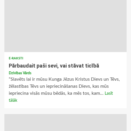
E-RAKSTI
Pārbaudait paši sevi, vai stāvat ticībā
Dzīvības Vārds
“Slavēts lai ir mūsu Kunga Jēzus Kristus Dievs un Tēvs,
žēlastības Tēvs un iepriecināšanas Dievs, kas mūs
iepriecina visās mūsu bēdās, ka mēs tos, kam...
Lasīt
tālāk