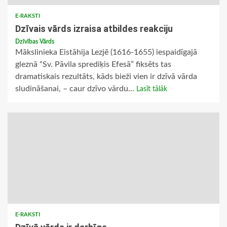
E-RAKSTI
Dzīvais vārds izraisa atbildes reakciju
Dzīvības Vārds
Mākslinieka Eistāhija Lezjē (1616-1655) iespaidīgajā
gleznā “Sv. Pāvila sprediķis Efesā” fiksēts tas
dramatiskais rezultāts, kāds bieži vien ir dzīvā vārda
sludināšanai, – caur dzīvo vārdu...
Lasīt tālāk
E-RAKSTI