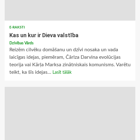
E-RAKSTI
Kas un kur ir Dieva valstība
Dzīvības Vārds
Reizēm cilvēku domāšanu un dzīvi nosaka un vada
laicīgas idejas, piemēram, Čārlza Darvina evolūcijas
teorija vai Kārļa Marksa zinātniskais komunisms. Varētu
teikt, ka šīs idejas...
Lasīt tālāk