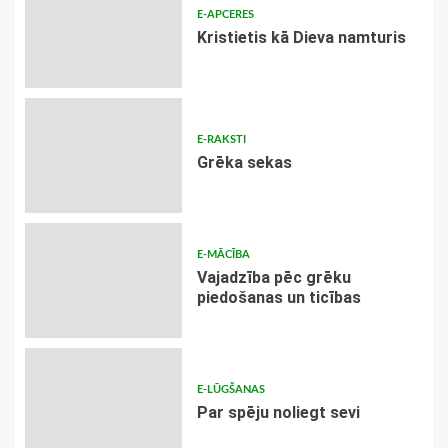
E-APCERES
Kristietis kā Dieva namturis
E-RAKSTI
Grēka sekas
E-MĀCĪBA
Vajadzība pēc grēku
piedošanas un ticības
E-LŪGŠANAS
Par spēju noliegt sevi