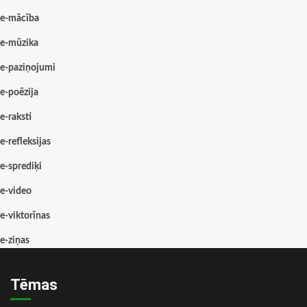
e-mācība
e-mūzika
e-paziņojumi
e-poēzija
e-raksti
e-refleksijas
e-sprediķi
e-video
e-viktorīnas
e-ziņas
Tēmas