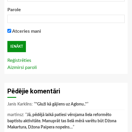
Parole
Atceries mani
Reģistrēties
Aizmirsi paroli
Pēdējie komentāri
Janis Karklins
: “
"Gluži kā gājiens uz Aglonu.."
”
martinsz
: “
Jā, pēdējā laikā patiesi vērojama liela reformēto
baptistu aktivitāte. Manuprāt tas lielā mērā varētu būt Džona
Makartura, Džona Paipera nopelns…
”