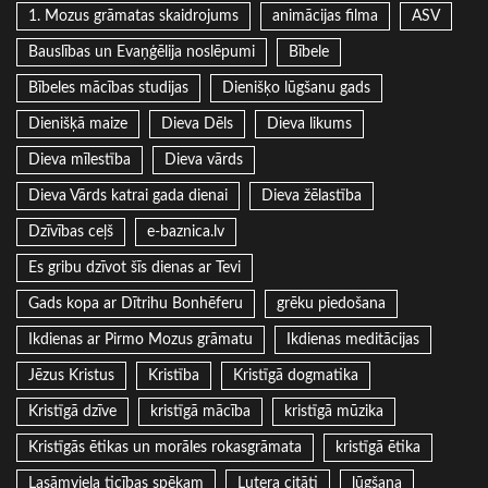
1. Mozus grāmatas skaidrojums
animācijas filma
ASV
Bauslības un Evaņģēlija noslēpumi
Bībele
Bībeles mācības studijas
Dienišķo lūgšanu gads
Dienišķā maize
Dieva Dēls
Dieva likums
Dieva mīlestība
Dieva vārds
Dieva Vārds katrai gada dienai
Dieva žēlastība
Dzīvības ceļš
e-baznica.lv
Es gribu dzīvot šīs dienas ar Tevi
Gads kopa ar Dītrihu Bonhēferu
grēku piedošana
Ikdienas ar Pirmo Mozus grāmatu
Ikdienas meditācijas
Jēzus Kristus
Kristība
Kristīgā dogmatika
Kristīgā dzīve
kristīgā mācība
kristīgā mūzika
Kristīgās ētikas un morāles rokasgrāmata
kristīgā ētika
Lasāmviela ticības spēkam
Lutera citāti
lūgšana