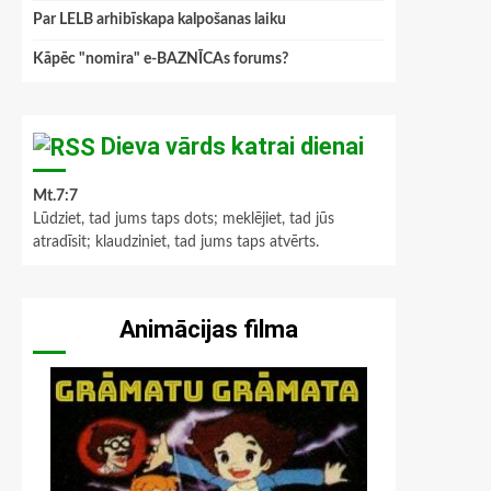
Par LELB arhibīskapa kalpošanas laiku
Kāpēc "nomira" e-BAZNĪCAs forums?
Dieva vārds katrai dienai
Mt.7:7
Lūdziet, tad jums taps dots; meklējiet, tad jūs
atradīsit; klaudziniet, tad jums taps atvērts.
Animācijas filma