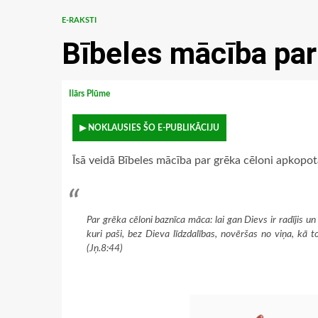
E-RAKSTI
Bībeles mācība par
Ilārs Plūme
▶ NOKLAUSIES ŠO E-PUBLIKĀCIJU
Īsā veidā Bībeles mācība par grēka cēloni apkopota
Par grēka cēloni baznīca māca: lai gan Dievs ir radījis un
kuri paši, bez Dieva līdzdalības, novēršas no viņa, kā to
(Jņ.8:44)