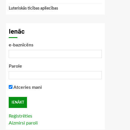
Luteriskās ticības apliecības
Ienāc
e-baznīcēns
Parole
Atceries mani
Reģistrēties
Aizmirsi paroli