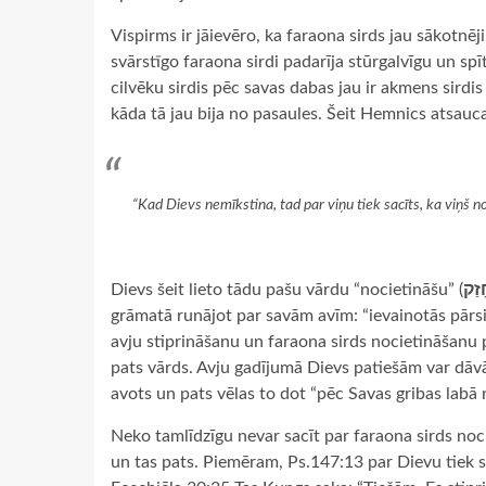
Vispirms ir jāievēro, ka faraona sirds jau sākotnēji
svārstīgo faraona sirdi padarīja stūrgalvīgu un spī
cilvēku sirdis pēc savas dabas jau ir akmens sirdis
kāda tā jau bija no pasaules. Šeit Hemnics atsauc
“Kad Dievs nemīkstina, tad par viņu tiek sacīts, ka viņš no
Dievs šeit lieto tādu pašu vārdu “nocietināšu” (
זַק
grāmatā runājot par savām avīm: “ievainotās pārsi
avju stiprināšanu un faraona sirds nocietināšanu pa
pats vārds. Avju gadījumā Dievs patiešām var dāvāt
avots un pats vēlas to dot “pēc Savas gribas labā
Neko tamlīdzīgu nevar sacīt par faraona sirds nocie
un tas pats. Piemēram, Ps.147:13 par Dievu tiek sa