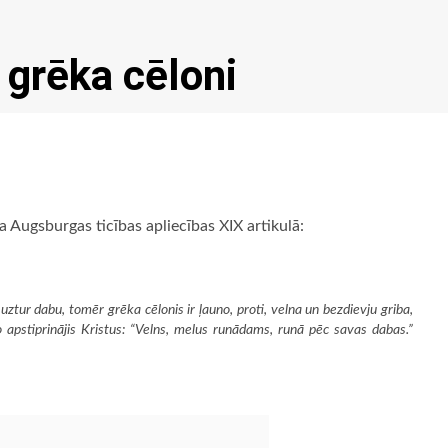
 grēka cēloni
 Augsburgas ticības apliecības XIX artikulā:
 uztur dabu, tomēr grēka cēlonis ir ļauno, proti, velna un bezdievju griba,
 apstiprinājis Kristus: “
Velns, melus runādams, runā pēc savas dabas.”