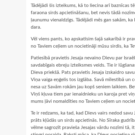
Tādējādi šis izteikums, kā to liecina arī baznīcas 
faraona sirds apcietināšanu, bet nevis tādā nozīmē
ļaunumu vienaldzīgs. Tādējādi mēs gan sakām, ka Di
dara.
Vēl viens pants, ko apskatīsim šajā sakarībā ir pr
no Taviem ceļiem un nocietināji mūsu sirdis, ka Te
Patiesībā pravietis Jesaja nevaino Dievu par Israē
savdabīgais ebreju izteiksmes veids. Tie ir lūgšan
Dieva priekšā. Pats pravietis Jesaja izskaidro sav
Viņa vaiga eņģelis tos izglāba. Savā mīlestībā un c
nesa uz Savām rokām jau kopš seniem laikiem. Bet 
Viņš kļuva tiem par ienaidnieku un karoja pret viņ
mums ļāvi nomaldīties no Taviem ceļiem un nocietin
Te ir redzams, ka tad, kad Dievs vairs nedod savu 
prāts kļūdās un sirds apcietinās. No Sīraka gudrī
vēlme sagrozīt pravieša Jesajas vārdu nozīmi tā, 
stingri noraida. Raksti māca, ka Dievs nocietina si