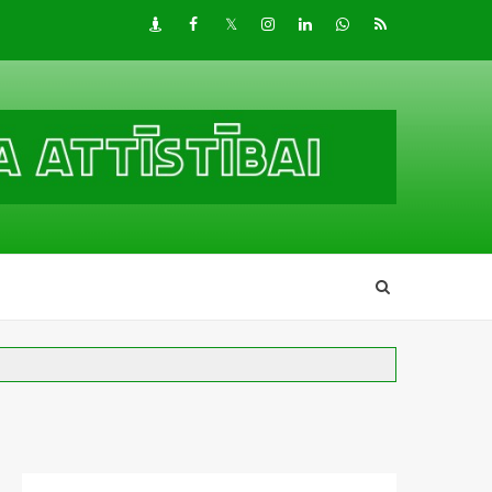
Draugiem
Facebook
Twitter
Instagram
LinkedIn
whatsapp
RSS