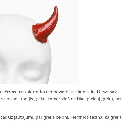
ciešams paskaidrot ko īsti nozīmē izteikums, ka Dievs nav
 sākotnēji radījis grēku, tomēr viņš ne tikai pieļauj grēku, bet
cas uz jautājumu par grēka cēloni, Hemnics secina, ka grēka