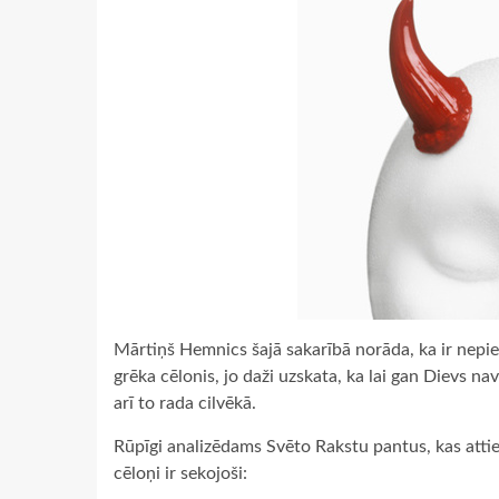
Mārtiņš Hemnics šajā sakarībā norāda, ka ir nepie
grēka cēlonis, jo daži uzskata, ka lai gan Dievs nav
arī to rada cilvēkā.
Rūpīgi analizēdams Svēto Rakstu pantus, kas attie
cēloņi ir sekojoši: