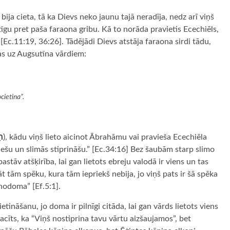
 bija cieta, tā ka Dievs neko jaunu tajā neradīja, nedz arī viņš
tīgu pret paša faraona gribu. Kā to norāda pravietis Ecechiēls,
 [Ec.11:19, 36:26]. Tādējādi Dievs atstāja faraona sirdi tādu,
as uz Augsutīna vārdiem:
cietina”.
חָ
), kādu viņš lieto aicinot Ābrahāmu vai pravieša Ecechiēla
ešu un slimās stiprināšu.” [Ec.34:16] Bez šaubām starp slimo
stāv atšķirība, lai gan lietots ebreju valodā ir viens un tas
 tām spēku, kura tām iepriekš nebija, jo viņš pats ir šā spēka
 nodoma” [Ef.5:1].
tināšanu, jo doma ir pilnīgi citāda, lai gan vārds lietots viens
cīts, ka “Viņš nostiprina tavu vārtu aizšaujamos”, bet