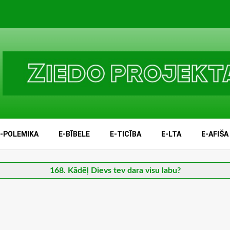
E-POLEMIKA
E-BĪBELE
E-TICĪBA
E-LTA
E-AFIŠA
168. Kādēļ Dievs tev dara visu labu?