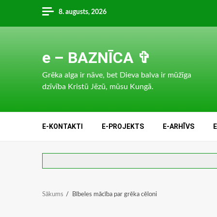
Skip
8. augusts, 2026
to
content
e – BAZNĪCA ✞
Grēka alga ir nāve, bet Dieva balva ir mūžīga
dzīvība Kristū Jēzū, mūsu Kungā.
E-KONTAKTI
E-PROJEKTS
E-ARHĪVS
Sākums
Bībeles mācība par grēka cēloni