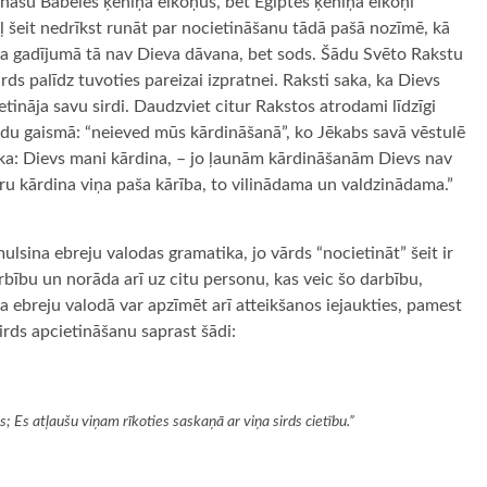
ināšu Bābeles ķēniņa elkoņus, bet Ēģiptes ķēniņa elkoņi
ļ šeit nedrīkst runāt par nocietināšanu tādā pašā nozīmē, kā
ona gadījumā tā nav Dieva dāvana, bet sods. Šādu Svēto Rakstu
rds palīdz tuvoties pareizai izpratnei. Raksti saka, ka Dievs
etināja savu sirdi. Daudzviet citur Rakstos atrodami līdzīgi
rdu gaismā: “neieved mūs kārdināšanā”, ko Jēkabs savā vēstulē
esaka: Dievs mani kārdina, – jo ļaunām kārdināšanām Dievs nav
ru kārdina viņa paša kārība, to vilinādama un valdzinādama.”
lsina ebreju valodas gramatika, jo vārds “nocietināt” šeit ir
rbību un norāda arī uz citu personu, kas veic šo darbību,
ba ebreju valodā var apzīmēt arī atteikšanos iejaukties, pamest
irds apcietināšanu saprast šādi:
s; Es atļaušu viņam rīkoties saskaņā ar viņa sirds cietību.”