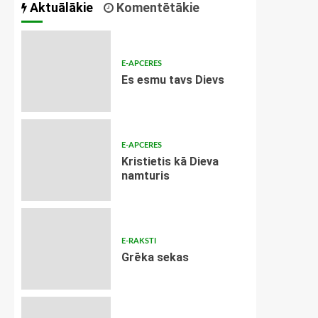
Aktuālākie
Komentētākie
E-APCERES
Es esmu tavs Dievs
E-APCERES
Kristietis kā Dieva
namturis
E-RAKSTI
Grēka sekas