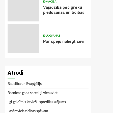
E-MĀCĪBA
Vajadzība pēc grēku
piedošanas un ticības
E-LŪGŠANAS
Par spēju noliegt sevi
Atrodi
Bauslība un Evaņģēlijs
Baznīcas gada sprediķi vienuviet
Ilgi gaidītais latviešu sprediķu krājums
Lasāmviela ticības spēkam