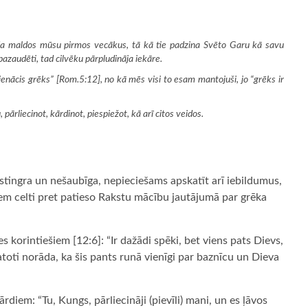
a maldos mūsu pirmos vecākus, tā kā tie padzina Svēto Garu kā savu
pazaudēti, tad cilvēku pārpludināja iekāre.
ienācis grēks” [Rom.5:12], no kā mēs visi to esam mantojuši, jo “grēks ir
 pārliecinot, kārdinot, piespiežot, kā arī citos veidos.
 stingra un nešaubīga, nepieciešams apskatīt arī iebildumus,
em celti pret patieso Rakstu mācību jautājumā par grēka
 korintiešiem [12:6]: “Ir dažādi spēki, bet viens pats Dievs,
oti norāda, ka šis pants runā vienīgi par baznīcu un Dieva
ārdiem: “Tu, Kungs, pārliecināji (pievīli) mani, un es ļāvos