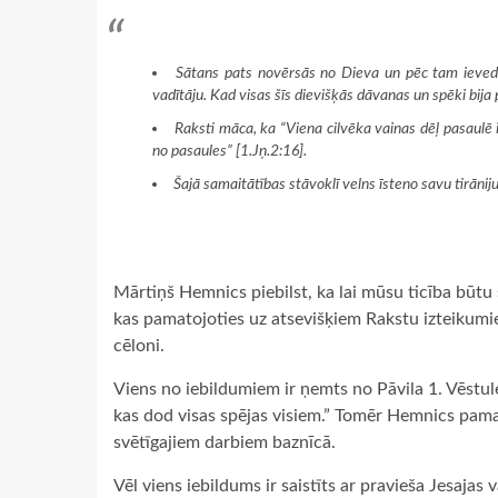
Sātans pats novērsās no Dieva un pēc tam ieved
vadītāju. Kad visas šīs dievišķās dāvanas un spēki bija 
Raksti māca, ka “Viena cilvēka vainas dēļ pasaulē 
no pasaules” [1.Jņ.2:16].
Šajā samaitātības stāvoklī velns īsteno savu tirāniju,
Mārtiņš Hemnics piebilst, ka lai mūsu ticība būtu
kas pamatojoties uz atsevišķiem Rakstu izteikumi
cēloni.
Viens no iebildumiem ir ņemts no Pāvila 1. Vēstules
kas dod visas spējas visiem.” Tomēr Hemnics pamat
svētīgajiem darbiem baznīcā.
Vēl viens iebildums ir saistīts ar pravieša Jesajas v