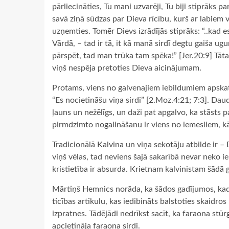
pārliecināties, Tu mani uzvarēji, Tu biji stiprāks p
savā ziņā sūdzas par Dieva rīcību, kurš ar labiem v
uzņemties. Tomēr Dievs izrādījās stiprāks: “..kad
Vārdā, – tad ir tā, it kā manā sirdī degtu gaiša u
pārspēt, tad man trūka tam spēka!” [Jer.20:9] Tāta
viņš nespēja pretoties Dieva aicinājumam.
Protams, viens no galvenajiem iebildumiem apskat
“Es nocietināšu viņa sirdi” [2.Moz.4:21; 7:3]. Dau
ļauns un nežēlīgs, un daži pat apgalvo, ka stāsts 
pirmdzimto nogalināšanu ir viens no iemesliem, kā
Tradicionālā Kalvina un viņa sekotāju atbilde ir – 
viņš vēlas, tad neviens šajā sakarībā nevar neko i
kristietība ir absurda. Krietnam kalvinistam šādā 
Mārtiņš Hemnics norāda, ka šādos gadījumos, kad 
ticības artikulu, kas iedibināts balstoties skaidro
izpratnes. Tādējādi nedrīkst sacīt, ka faraona stūrg
apcietināja faraona sirdi.