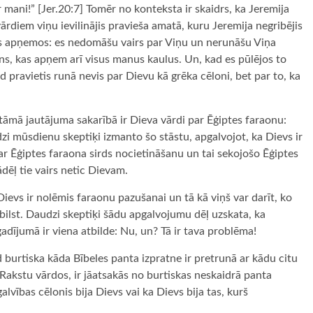
ar mani!” [Jer.20:7] Tomēr no konteksta ir skaidrs, ka Jeremija
ārdiem viņu ievilinājis pravieša amatā, kuru Jeremija negribējis
 es apņemos: es nedomāšu vairs par Viņu un nerunāšu Viņa
guns, kas apņem arī visus manus kaulus. Un, kad es pūlējos to
d pravietis runā nevis par Dievu kā grēka cēloni, bet par to, ka
āmā jautājuma sakarībā ir Dieva vārdi par Ēģiptes faraonu:
dzi mūsdienu skeptiķi izmanto šo stāstu, apgalvojot, ka Dievs ir
par Ēģiptes faraona sirds nocietināšanu un tai sekojošo Ēģiptes
dēļ tie vairs netic Dievam.
Dievs ir nolēmis faraonu pazušanai un tā kā viņš var darīt, ko
ebilst. Daudzi skeptiķi šādu apgalvojumu dēļ uzskata, ka
gadījumā ir viena atbilde: Nu, un? Tā ir tava problēma!
burtiska kāda Bībeles panta izpratne ir pretrunā ar kādu citu
s Rakstu vārdos, ir jāatsakās no burtiskas neskaidrā panta
alvības cēlonis bija Dievs vai ka Dievs bija tas, kurš