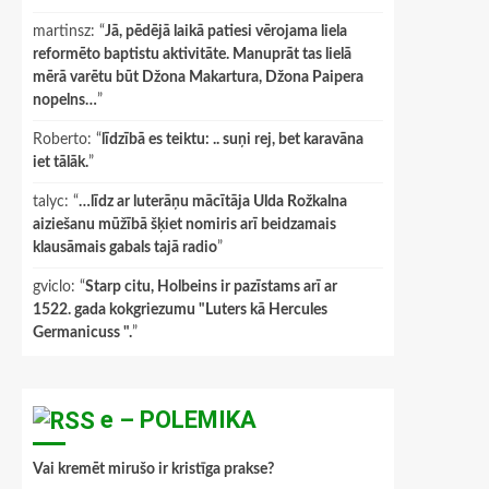
martinsz
: “
Jā, pēdējā laikā patiesi vērojama liela
reformēto baptistu aktivitāte. Manuprāt tas lielā
mērā varētu būt Džona Makartura, Džona Paipera
nopelns…
”
Roberto
: “
līdzībā es teiktu: .. suņi rej, bet karavāna
iet tālāk.
”
talyc
: “
…līdz ar luterāņu mācītāja Ulda Rožkalna
aiziešanu mūžībā šķiet nomiris arī beidzamais
klausāmais gabals tajā radio
”
gviclo
: “
Starp citu, Holbeins ir pazīstams arī ar
1522. gada kokgriezumu "Luters kā Hercules
Germanicuss ".
”
e – POLEMIKA
Vai kremēt mirušo ir kristīga prakse?