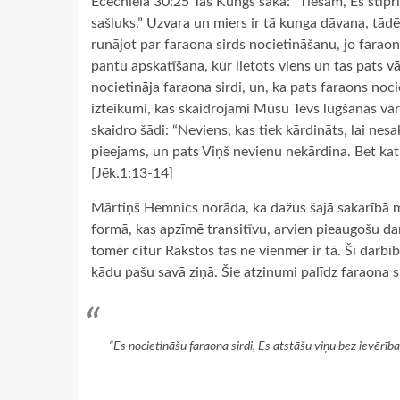
Ecechiēla 30:25 Tas Kungs saka: “Tiešām, Es stipr
sašļuks.” Uzvara un miers ir tā kunga dāvana, tādē
runājot par faraona sirds nocietināšanu, jo fara
pantu apskatīšana, kur lietots viens un tas pats vā
nocietināja faraona sirdi, un, ka pats faraons noci
izteikumi, kas skaidrojami Mūsu Tēvs lūgšanas vā
skaidro šādi: “Neviens, kas tiek kārdināts, lai n
pieejams, un pats Viņš nevienu nekārdina. Bet kat
[Jēk.1:13-14]
Mārtiņš Hemnics norāda, ka dažus šajā sakarībā mu
formā, kas apzīmē transitīvu, arvien pieaugošu da
tomēr citur Rakstos tas ne vienmēr ir tā. Šī darbī
kādu pašu savā ziņā. Šie atzinumi palīdz faraona s
“Es nocietināšu faraona sirdi, Es atstāšu viņu bez ievērība