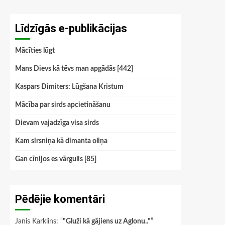
Līdzīgās e-publikācijas
Mācīties lūgt
Mans Dievs kā tēvs man apgādās [442]
Kaspars Dimiters: Lūgšana Kristum
Mācība par sirds apcietināšanu
Dievam vajadzīga visa sirds
Kam sirsniņa kā dimanta oliņa
Gan cīnijos es vārgulis [85]
Pēdējie komentāri
Janis Karklins
: “
"Gluži kā gājiens uz Aglonu.."
”