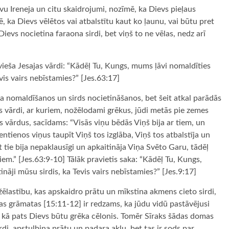
tēvu Ireneja un citu skaidrojumi, nozīmē, ka Dievs pieļaus
, ka Dievs vēlētos vai atbalstītu kaut ko ļaunu, vai būtu pret
evs nocietina faraona sirdi, bet viņš to ne vēlas, nedz arī
avieša Jesajas vārdi: “Kādēļ Tu, Kungs, mums ļāvi nomaldīties
vis vairs nebīstamies?” [Jes.63:17]
la nomaldīšanos un sirds nocietināšanos, bet šeit atkal parādās
as vārdi, ar kuriem, nožēlodami grēkus, jūdi metās pie zemes
us vārdus, sacīdams: “Visās viņu bēdās Viņš bija ar tiem, un
entienos viņus taupīt Viņš tos izglāba, Viņš tos atbalstīja un
tie bija nepaklausīgi un apkaitināja Viņa Svēto Garu, tādēļ
iem.” [Jes.63:9-10] Tālāk pravietis saka: “Kādēļ Tu, Kungs,
āji mūsu sirdis, ka Tevis vairs nebīstamies?” [Jes.9:17]
žēlastību, kas apskaidro prātu un mīkstina akmens cieto sirdi,
bas grāmatas [15:11-12] ir redzams, ka jūdu vidū pastāvējusi
it kā pats Dievs būtu grēka cēlonis. Tomēr Sīraks šādas domas
rdi, apstulbina prātu un padara aklu, bet tas ir sods par