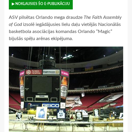
▶ NOKLAUSIES ŠO E-PUBLIKĀCIJU
ASV pilsētas Orlando mega draudze
The Faith Assembly
of God
izsolē iegādājusies lielu daļu vietējās Nacionālās
basketbola asociācijas komandas Orlando ”Magic”
bijušās spēļu arēnas ekipējuma.