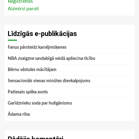
Reģistrēties
Aizmirsi paroli
Līdzīgās e-publikācijas
Fanus pārsteidz karsējmūķenes
NBA zvaigzne savdabīgā veidā apliecina ticību
Bērnu vēstules mācītājam
Sensacionāls vienas minūtes dievkalpojums
Patiesais spēka avots
Garīdznieku soda par huligānismu
Ādama riba