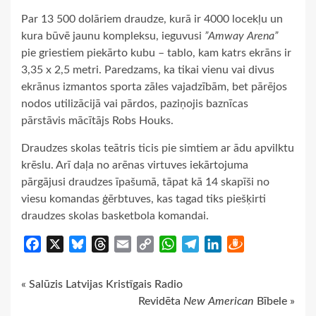
Par 13 500 dolāriem draudze, kurā ir 4000 locekļu un
kura būvē jaunu kompleksu, ieguvusi
”Amway Arena”
pie griestiem piekārto kubu – tablo, kam katrs ekrāns ir
3,35 x 2,5 metri. Paredzams, ka tikai vienu vai divus
ekrānus izmantos sporta zāles vajadzībām, bet pārējos
nodos utilizācijā vai pārdos, paziņojis baznīcas
pārstāvis mācītājs Robs Houks.
Draudzes skolas teātris ticis pie simtiem ar ādu apvilktu
krēslu. Arī daļa no arēnas virtuves iekārtojuma
pārgājusi draudzes īpašumā, tāpat kā 14 skapīši no
viesu komandas ģērbtuves, kas tagad tiks piešķirti
draudzes skolas basketbola komandai.
Facebook
X
Bluesky
Threads
Email
Copy
WhatsApp
Telegram
LinkedIn
Draugiem
Link
Continue
« Salūzis Latvijas Kristīgais Radio
Revidēta
New American
Bībele »