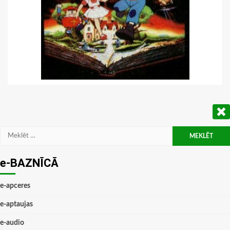
Meklēt:
e-BAZNĪCĀ
e-apceres
e-aptaujas
e-audio