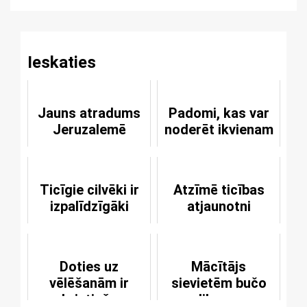
Reading
Ieskaties
Jauns atradums
Padomi, kas var
Jeruzalemē
noderēt ikvienam
Ticīgie cilvēki ir
Atzīmē ticības
izpalīdzīgāki
atjaunotni
Doties uz
Mācītājs
vēlēšanām ir
sievietēm bučo
kristieša
dibenus