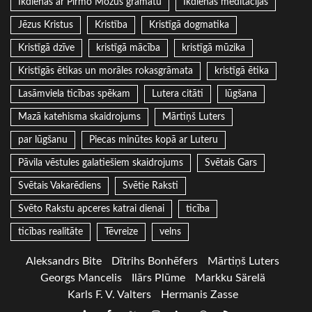
Ikdienas ar Pirmo Mozus grāmatu
Ikdienas meditācijas
Jēzus Kristus
Kristība
Kristīgā dogmatika
Kristīgā dzīve
kristīgā mācība
kristīgā mūzika
Kristīgās ētikas un morāles rokasgrāmata
kristīgā ētika
Lasāmviela ticības spēkam
Lutera citāti
lūgšana
Mazā katehisma skaidrojums
Mārtiņš Luters
par lūgšanu
Piecas minūtes kopā ar Luteru
Pāvila vēstules galatiešiem skaidrojums
Svētais Gars
Svētais Vakarēdiens
Svētie Raksti
Svēto Rakstu apceres katrai dienai
ticība
ticības realitāte
Tēvreize
velns
Aleksandrs Bite
Dītrihs Bonhēfers
Mārtiņš Luters
Georgs Mancelis
Ilārs Plūme
Markku Särelä
Karls F. V. Valters
Hermanis Zasse