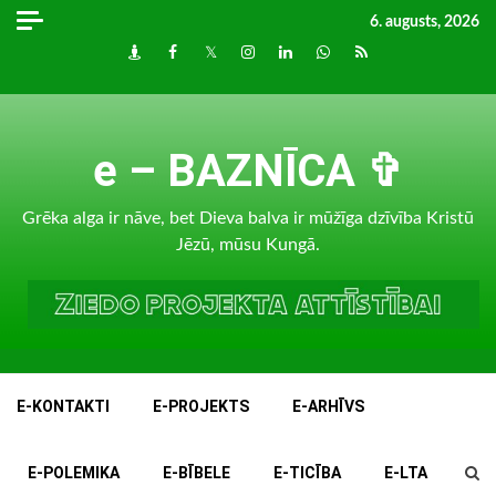
Skip
6. augusts, 2026
to
Draugiem
Facebook
Twitter
Instagram
LinkedIn
whatsapp
RSS
content
e – BAZNĪCA ✞
Grēka alga ir nāve, bet Dieva balva ir mūžīga dzīvība Kristū
Jēzū, mūsu Kungā.
E-KONTAKTI
E-PROJEKTS
E-ARHĪVS
E-POLEMIKA
E-BĪBELE
E-TICĪBA
E-LTA