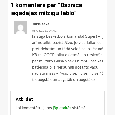
pienākums
1 komentārs par “
Baznīca
iegādājas milzīgu tablo
”
Juris
saka:
06.03.2011 07:41
kristīgā basketbola komanda! Super! Viņi
arī noteikti pazīst Jēzu, jo visu laiku lec
pret debesīm un tādā veidā seko Jēzum!
Kā tai CCCP laiku dziesmā, ko uzskatīja
par militāro Gaisa Spēku himnu, bet kas
patiesībā bija nekaunīgi nozagts vācu
nacistu masš – “vsjo više, i više, i više!” (
tik augstāk un augstāk un augstāk!)
Atbildēt
Lai komentētu, jums
jāpiesakās
sistēmā.