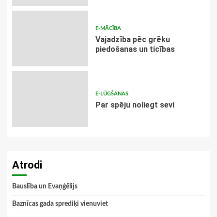
E-MĀCĪBA
Vajadzība pēc grēku
piedošanas un ticības
E-LŪGŠANAS
Par spēju noliegt sevi
Atrodi
Bauslība un Evaņģēlijs
Baznīcas gada sprediķi vienuviet