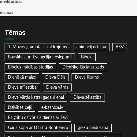
e-viktorīnas
e-ziņas
Tēmas
1. Mozus grāmatas skaidrojums
animācijas filma
ASV
Bauslības un Evaņģēlija noslēpumi
Bībele
Bībeles mācības studijas
Dienišķo lūgšanu gads
Dienišķā maize
Dieva Dēls
Dieva likums
Dieva mīlestība
Dieva vārds
Dieva Vārds katrai gada dienai
Dieva žēlastība
Dzīvības ceļš
e-baznica.lv
Es gribu dzīvot šīs dienas ar Tevi
Gads kopa ar Dītrihu Bonhēferu
grēku piedošana