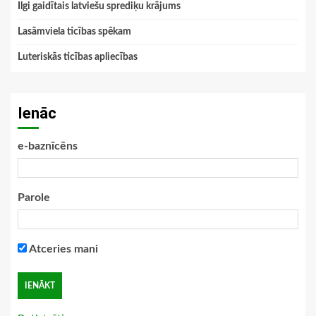
Ilgi gaidītais latviešu sprediķu krājums
Lasāmviela ticības spēkam
Luteriskās ticības apliecības
Ienāc
e-baznīcēns
Parole
Atceries mani