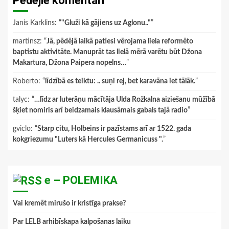
Pēdējie komentāri
Janis Karklins
: “
"Gluži kā gājiens uz Aglonu.."
”
martinsz
: “
Jā, pēdējā laikā patiesi vērojama liela reformēto
baptistu aktivitāte. Manuprāt tas lielā mērā varētu būt Džona
Makartura, Džona Paipera nopelns…
”
Roberto
: “
līdzībā es teiktu: .. suņi rej, bet karavāna iet tālāk.
”
talyc
: “
…līdz ar luterāņu mācītāja Ulda Rožkalna aiziešanu mūžībā
šķiet nomiris arī beidzamais klausāmais gabals tajā radio
”
gviclo
: “
Starp citu, Holbeins ir pazīstams arī ar 1522. gada
kokgriezumu "Luters kā Hercules Germanicuss ".
”
e – POLEMIKA
Vai kremēt mirušo ir kristīga prakse?
Par LELB arhibīskapa kalpošanas laiku