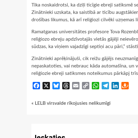
Tika noskaidrotsi, ka dziļi ticīgie ebreji satiksmē s
Zinātnieki uzskata, ka saistībā ar ticību augstāki
drošības likumus, kā arī reliģiozi cilvēki uzņemas l
Ramatganas universitātes profesore Tova Rozenbl
reliģiozo ebreju apdzīvotajās vietās gājēji neievē
sūdzas, ka viņiem vajadzīgi septiņi acu pāri,” stāst
Zinātnieki aprēķinājuši, cik reižu gājējs neuzmanīgi 
nepaskatoties, vai nebrauc kāda automašīna, un ve
reliģiozie ebreji satiksmes noteikumus pārkāpj trīs 
Facebook
X
Bluesky
Threads
Email
Copy
WhatsApp
Telegram
LinkedIn
Dra
Link
Continue
« LELB virsvalde rīkojusies nelikumīgi
Reading
Ieskaties