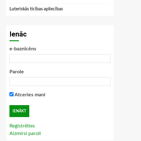
Luteriskās ticības apliecības
Ienāc
e-baznīcēns
Parole
Atceries mani
Reģistrēties
Aizmirsi paroli