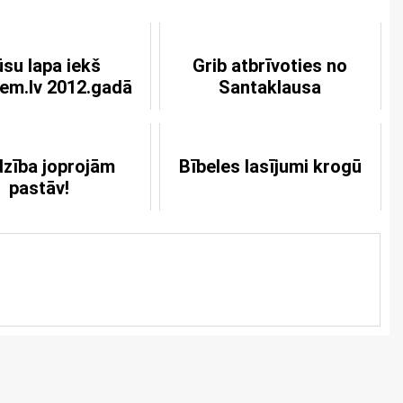
su lapa iekš
Grib atbrīvoties no
em.lv 2012.gadā
Santaklausa
zība joprojām
Bībeles lasījumi krogū
pastāv!