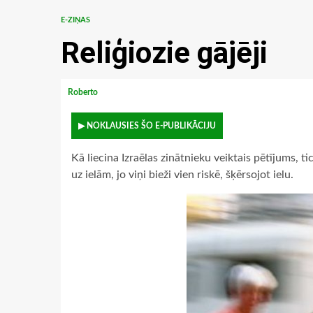
E-ZIŅAS
Reliģiozie gājēji
Roberto
▶ NOKLAUSIES ŠO E-PUBLIKĀCIJU
Kā liecina Izraēlas zinātnieku veiktais pētījums, 
uz ielām, jo viņi bieži vien riskē, šķērsojot ielu.