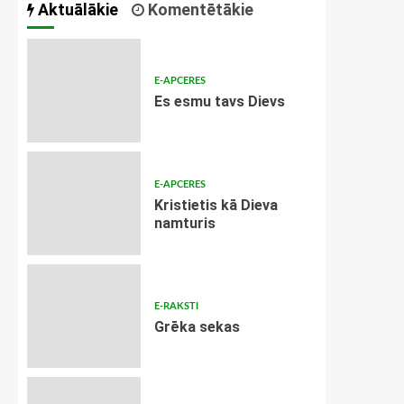
Aktuālākie
Komentētākie
E-APCERES
Es esmu tavs Dievs
E-APCERES
Kristietis kā Dieva
namturis
E-RAKSTI
Grēka sekas