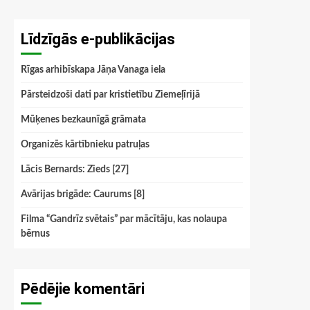
Līdzīgās e-publikācijas
Rīgas arhibīskapa Jāņa Vanaga iela
Pārsteidzoši dati par kristietību Ziemeļīrijā
Mūķenes bezkaunīgā grāmata
Organizēs kārtībnieku patruļas
Lācis Bernards: Zieds [27]
Avārijas brigāde: Caurums [8]
Filma “Gandrīz svētais” par mācītāju, kas nolaupa
bērnus
Pēdējie komentāri