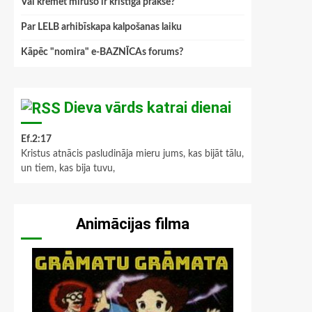
Vai kremēt mirušo ir kristīga prakse?
Par LELB arhibīskapa kalpošanas laiku
Kāpēc "nomira" e-BAZNĪCAs forums?
Dieva vārds katrai dienai
Ef.2:17
Kristus atnācis pasludināja mieru jums, kas bijāt tālu,
un tiem, kas bija tuvu,
Animācijas filma