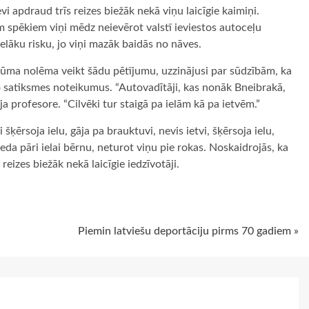
evi apdraud trīs reizes biežāk nekā viņu laicīgie kaimiņi.
em spēkiem viņi mēdz neievērot valstī ieviestos autoceļu
ielāku risku, jo viņi mazāk baidās no nāves.
ūma nolēma veikt šādu pētījumu, uzzinājusi par sūdzībām, ka
ro satiksmes noteikumus. “Autovadītāji, kas nonāk Bneibrakā,
īja profesore. “Cilvēki tur staigā pa ielām kā pa ietvēm.”
šķērsoja ielu, gāja pa brauktuvi, nevis ietvi, šķērsoja ielu,
da pāri ielai bērnu, neturot viņu pie rokas. Noskaidrojās, ka
reizes biežāk nekā laicīgie iedzīvotāji.
ugiem
Piemin latviešu deportāciju pirms 70 gadiem »