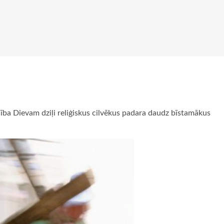
ticība Dievam dziļi reliģiskus cilvēkus padara daudz bīstamākus