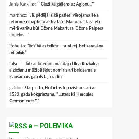
Janis Karklins
: “
"Gluži kā gājiens uz Aglonu.."
”
martinsz
: “
Jā, pēdējā laikā patiesi vērojama liela
reformēto baptistu aktivitāte. Manuprāt tas lielā
mērā varētu būt Džona Makartura, Džona Paipera
nopelns…
”
Roberto
: “
līdzībā es teiktu: .. suņi rej, bet karavāna
iet tālāk.
”
talyc
: “
…līdz ar luterāņu mācītāja Ulda Rožkalna
aiziešanu mūžībā šķiet nomiris arī beidzamais
klausāmais gabals tajā radio
”
gviclo
: “
Starp citu, Holbeins ir pazīstams arī ar
1522. gada kokgriezumu "Luters kā Hercules
Germanicuss ".
”
e – POLEMIKA