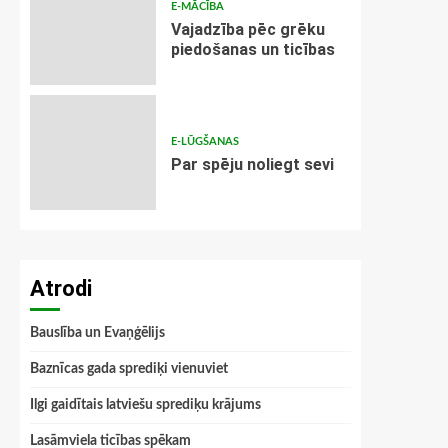
E-MĀCĪBA
Vajadzība pēc grēku
piedošanas un ticības
E-LŪGŠANAS
Par spēju noliegt sevi
Atrodi
Bauslība un Evaņģēlijs
Baznīcas gada sprediķi vienuviet
Ilgi gaidītais latviešu sprediķu krājums
Lasāmviela ticības spēkam