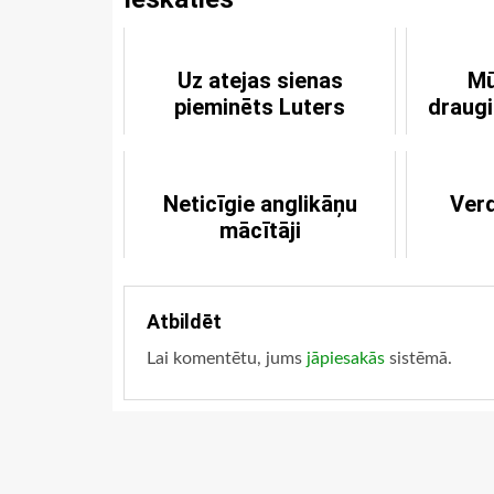
Uz atejas sienas
Mū
pieminēts Luters
draugi
Neticīgie anglikāņu
Verd
mācītāji
Atbildēt
Lai komentētu, jums
jāpiesakās
sistēmā.