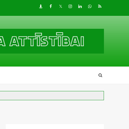
Draugiem
Facebook
Twitter
Instagram
LinkedIn
whatsapp
RSS