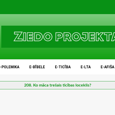
E-POLEMIKA
E-BĪBELE
E-TICĪBA
E-LTA
E-AFIŠA
208. Ko māca trešais ticības loceklis?