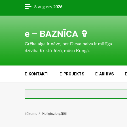
Skip
8. augusts, 2026
to
content
e – BAZNĪCA ✞
Grēka alga ir nāve, bet Dieva balva ir mūžīga
dzīvība Kristū Jēzū, mūsu Kungā.
E-KONTAKTI
E-PROJEKTS
E-ARHĪVS
Sākums
Reliģiozie gājēji