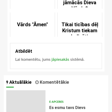
jāmācās Dieva
Vārds?
Vārds "Āmen"
Tikai ticības dēļ
Kristum tiekam
pasludināti par
taisniem
Atbildēt
Lai komentētu, jums
jāpiesakās
sistēmā.
Aktuālākie
Komentētākie
E-APCERES
Es esmu tavs Dievs