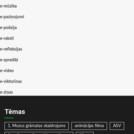
e-mūzika
e-paziņojumi
e-poēzija
e-raksti
e-refleksijas
e-sprediķi
e-video
e-viktorīnas
e-ziņas
Tēmas
1. Mozus grāmatas skaidrojums
animācijas filma
ASV