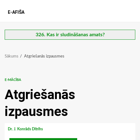
E-AFIŠA
326. Kas ir sludināšanas amats?
Sākums
Atgriešanās izpausmes
E-MĀCĪBA
Atgriešanās
izpausmes
Dr. J. Konrāds Dītrihs