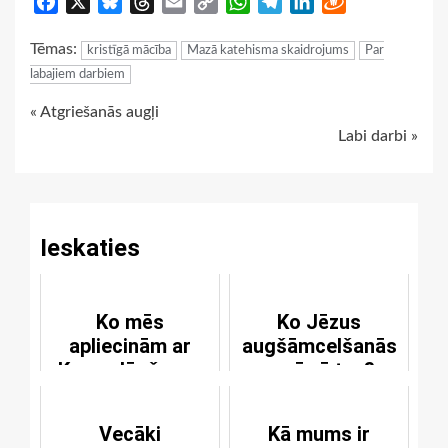
Facebook
X
Bluesky
Threads
Email
Copy
WhatsApp
Telegram
LinkedIn
Draugiem
Link
Tēmas:
kristīgā mācība
Mazā katehisma skaidrojums
Par
labajiem darbiem
Continue
« Atgriešanās augļi
Labi darbi »
Reading
Ieskaties
Ko mēs
Ko Jēzus
apliecinām ar
augšāmcelšanās
Kunga lūgšanas
nozīmē tev?
galavārdiem?
Vecāki
Kā mums ir