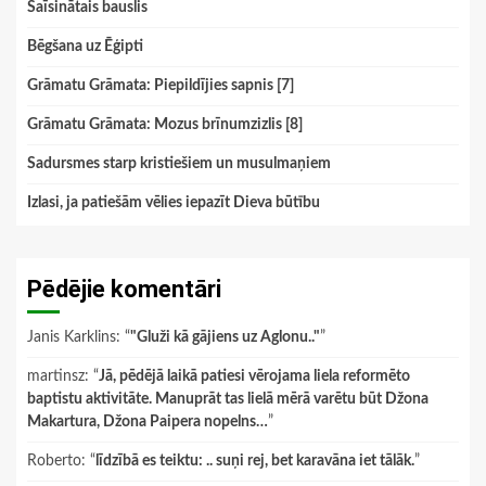
Saīsinātais bauslis
Bēgšana uz Ēģipti
Grāmatu Grāmata: Piepildījies sapnis [7]
Grāmatu Grāmata: Mozus brīnumzizlis [8]
Sadursmes starp kristiešiem un musulmaņiem
Izlasi, ja patiešām vēlies iepazīt Dieva būtību
Pēdējie komentāri
Janis Karklins
: “
"Gluži kā gājiens uz Aglonu.."
”
martinsz
: “
Jā, pēdējā laikā patiesi vērojama liela reformēto
baptistu aktivitāte. Manuprāt tas lielā mērā varētu būt Džona
Makartura, Džona Paipera nopelns…
”
Roberto
: “
līdzībā es teiktu: .. suņi rej, bet karavāna iet tālāk.
”