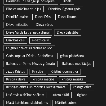
Bauslības un Evaņģēlija noslēpumi
Bībele
Bībeles mācības studijas
Dienišķo lūgšanu gads
Dienišķā maize
Dieva Dēls
Dieva likums
Dieva mīlestība
Dieva vārds
Dieva Vārds katrai gada dienai
Dieva žēlastība
Dzīvības ceļš
e-baznica.lv
Es gribu dzīvot šīs dienas ar Tevi
Gads kopa ar Dītrihu Bonhēferu
grēku piedošana
Ikdienas ar Pirmo Mozus grāmatu
Ikdienas meditācijas
Jēzus Kristus
Kristība
Kristīgā dogmatika
Kristīgā dzīve
kristīgā mācība
kristīgā mūzika
Kristīgās ētikas un morāles rokasgrāmata
kristīgā ētika
Lasāmviela ticības spēkam
Lutera citāti
lūgšana
Mazā katehisma skaidrojums
Mārtiņš Luters