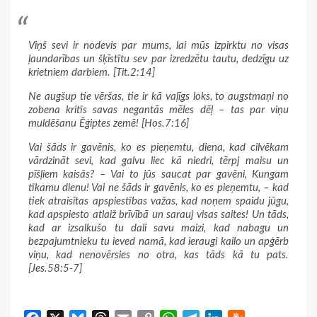
Viņš sevi ir nodevis par mums, lai mūs izpirktu no visas
ļaundarības un šķīstītu sev par izredzētu tautu, dedzīgu uz
krietniem darbiem. [Tit.2:14]
Ne augšup tie vēršas, tie ir kā vaļīgs loks, to augstmaņi no
zobena kritīs savas negantās mēles dēļ – tas par viņu
muldēšanu Ēģiptes zemē! [Hos.7:16]
Vai šāds ir gavēnis, ko es pieņemtu, diena, kad cilvēkam
vārdzināt sevi, kad galvu liec kā niedri, tērpj maisu un
pīšļiem kaisās? – Vai to jūs saucat par gavēni, Kungam
tīkamu dienu! Vai ne šāds ir gavēnis, ko es pieņemtu, – kad
tiek atraisītas apspiestības važas, kad noņem spaidu jūgu,
kad apspiesto atlaiž brīvībā un sarauj visas saites! Un tāds,
kad ar izsalkušo tu dali savu maizi, kad nabagu un
bezpajumtnieku tu ieved namā, kad ieraugi kailo un apģērb
viņu, kad nenovērsies no otra, kas tāds kā tu pats.
[Jes.58:5-7]