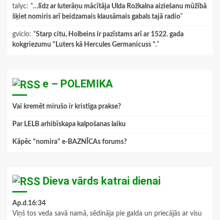
talyc
: “
…līdz ar luterāņu mācītāja Ulda Rožkalna aiziešanu mūžībā
šķiet nomiris arī beidzamais klausāmais gabals tajā radio
”
gviclo
: “
Starp citu, Holbeins ir pazīstams arī ar 1522. gada
kokgriezumu "Luters kā Hercules Germanicuss ".
”
e – POLEMIKA
Vai kremēt mirušo ir kristīga prakse?
Par LELB arhibīskapa kalpošanas laiku
Kāpēc "nomira" e-BAZNĪCAs forums?
Dieva vārds katrai dienai
Ap.d.16:34
Viņš tos veda savā namā, sēdināja pie galda un priecājās ar visu