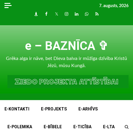
Skip
7. augusts, 2026
to
Draugiem
Facebook
Twitter
Instagram
LinkedIn
whatsapp
RSS
content
e – BAZNĪCA ✞
Grēka alga ir nāve, bet Dieva balva ir mūžīga dzīvība Kristū
Jēzū, mūsu Kungā.
E-KONTAKTI
E-PROJEKTS
E-ARHĪVS
E-POLEMIKA
E-BĪBELE
E-TICĪBA
E-LTA