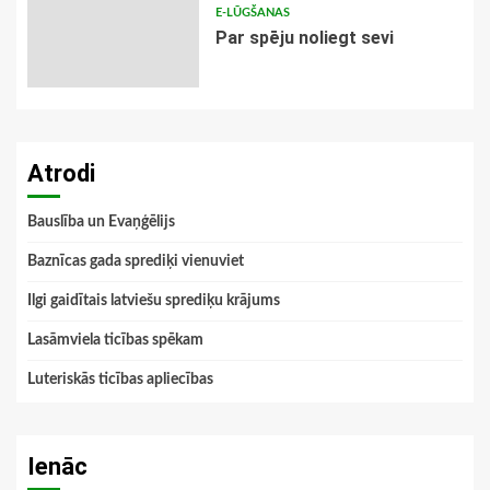
E-LŪGŠANAS
Par spēju noliegt sevi
Atrodi
Bauslība un Evaņģēlijs
Baznīcas gada sprediķi vienuviet
Ilgi gaidītais latviešu sprediķu krājums
Lasāmviela ticības spēkam
Luteriskās ticības apliecības
Ienāc