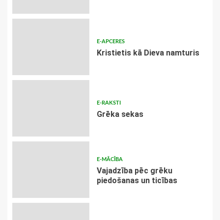
E-APCERES
Kristietis kā Dieva namturis
E-RAKSTI
Grēka sekas
E-MĀCĪBA
Vajadzība pēc grēku
piedošanas un ticības