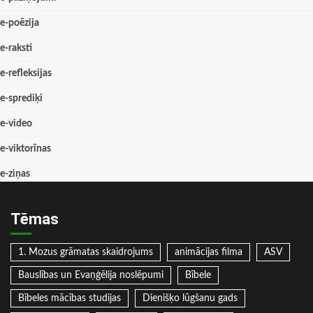
e-poēzija
e-raksti
e-refleksijas
e-sprediķi
e-video
e-viktorīnas
e-ziņas
Tēmas
1. Mozus grāmatas skaidrojums
animācijas filma
ASV
Bauslības un Evaņģēlija noslēpumi
Bībele
Bībeles mācības studijas
Dienišķo lūgšanu gads