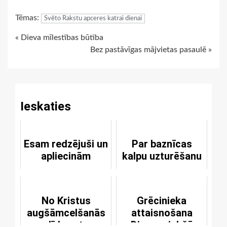
Link
Tēmas:
Svēto Rakstu apceres katrai dienai
Continue
« Dieva mīlestības būtība
Bez pastāvīgas mājvietas pasaulē »
Reading
Ieskaties
Esam redzējuši un
Par baznīcas
apliecinām
kalpu uzturēšanu
No Kristus
Grēcinieka
augšāmcelšanās
attaisnošana
līdz pat
Dieva priekšā