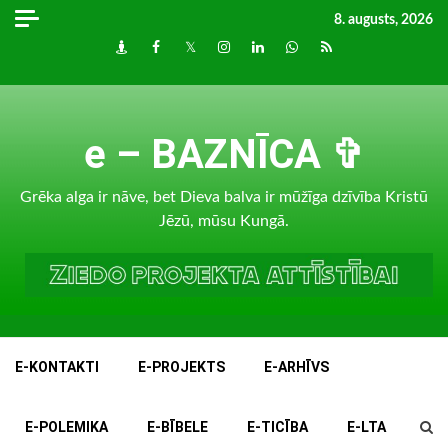
Skip
8. augusts, 2026
to
Draugiem
Facebook
Twitter
Instagram
LinkedIn
whatsapp
RSS
content
e – BAZNĪCA ✞
Grēka alga ir nāve, bet Dieva balva ir mūžīga dzīvība Kristū
Jēzū, mūsu Kungā.
E-KONTAKTI
E-PROJEKTS
E-ARHĪVS
E-POLEMIKA
E-BĪBELE
E-TICĪBA
E-LTA