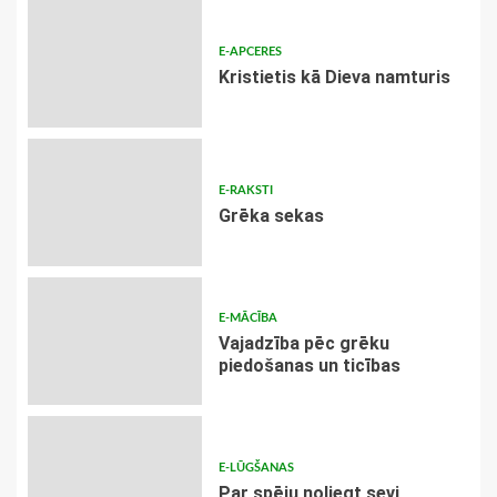
E-APCERES
Kristietis kā Dieva namturis
E-RAKSTI
Grēka sekas
E-MĀCĪBA
Vajadzība pēc grēku
piedošanas un ticības
E-LŪGŠANAS
Par spēju noliegt sevi