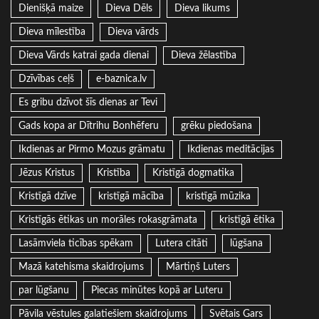
Dienišķā maize
Dieva Dēls
Dieva likums
Dieva mīlestība
Dieva vārds
Dieva Vārds katrai gada dienai
Dieva žēlastība
Dzīvības ceļš
e-baznica.lv
Es gribu dzīvot šīs dienas ar Tevi
Gads kopa ar Dītrihu Bonhēferu
grēku piedošana
Ikdienas ar Pirmo Mozus grāmatu
Ikdienas meditācijas
Jēzus Kristus
Kristība
Kristīgā dogmatika
Kristīgā dzīve
kristīgā mācība
kristīgā mūzika
Kristīgās ētikas un morāles rokasgrāmata
kristīgā ētika
Lasāmviela ticības spēkam
Lutera citāti
lūgšana
Mazā katehisma skaidrojums
Mārtiņš Luters
par lūgšanu
Piecas minūtes kopā ar Luteru
Pāvila vēstules galatiešiem skaidrojums
Svētais Gars