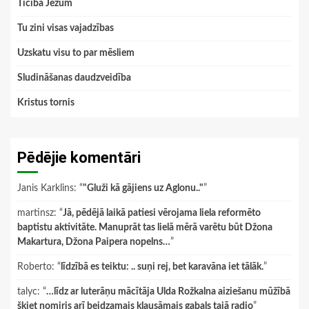
Ticība Jēzum
Tu zini visas vajadzības
Uzskatu visu to par mēsliem
Sludināšanas daudzveidība
Kristus tornis
Pēdējie komentāri
Janis Karklins
: “
"Gluži kā gājiens uz Aglonu.."
”
martinsz
: “
Jā, pēdējā laikā patiesi vērojama liela reformēto
baptistu aktivitāte. Manuprāt tas lielā mērā varētu būt Džona
Makartura, Džona Paipera nopelns…
”
Roberto
: “
līdzībā es teiktu: .. suņi rej, bet karavāna iet tālāk.
”
talyc
: “
…līdz ar luterāņu mācītāja Ulda Rožkalna aiziešanu mūžībā
šķiet nomiris arī beidzamais klausāmais gabals tajā radio
”