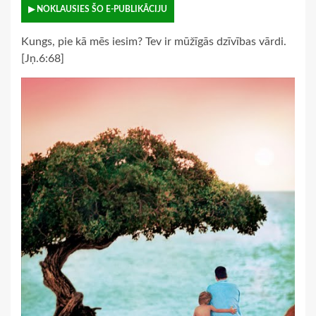
▶ NOKLAUSIES ŠO E-PUBLIKĀCIJU
Kungs, pie kā mēs iesim? Tev ir mūžīgās dzīvības vārdi.
[Jņ.6:68]