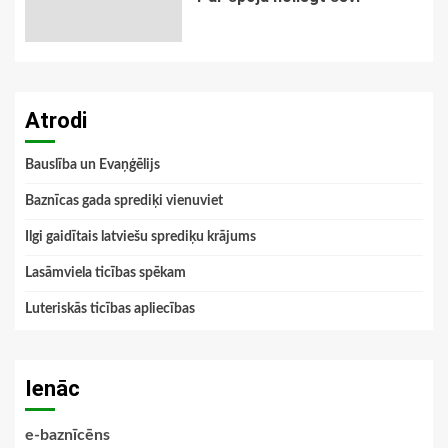
Atrodi
Bauslība un Evaņģēlijs
Baznīcas gada sprediķi vienuviet
Ilgi gaidītais latviešu sprediķu krājums
Lasāmviela ticības spēkam
Luteriskās ticības apliecības
Ienāc
e-baznīcēns