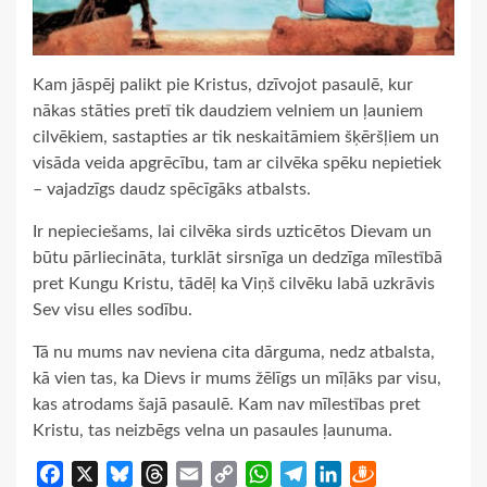
Kam jāspēj palikt pie Kristus, dzīvojot pasaulē, kur
nākas stāties pretī tik daudziem velniem un ļauniem
cilvēkiem, sastapties ar tik neskaitāmiem šķēršļiem un
visāda veida apgrēcību, tam ar cilvēka spēku nepietiek
– vajadzīgs daudz spēcīgāks atbalsts.
Ir nepieciešams, lai cilvēka sirds uzticētos Dievam un
būtu pārliecināta, turklāt sirsnīga un dedzīga mīlestībā
pret Kungu Kristu, tādēļ ka Viņš cilvēku labā uzkrāvis
Sev visu elles sodību.
Tā nu mums nav neviena cita dārguma, nedz atbalsta,
kā vien tas, ka Dievs ir mums žēlīgs un mīļāks par visu,
kas atrodams šajā pasaulē. Kam nav mīlestības pret
Kristu, tas neizbēgs velna un pasaules ļaunuma.
Facebook
X
Bluesky
Threads
Email
Copy
WhatsApp
Telegram
LinkedIn
Draugiem