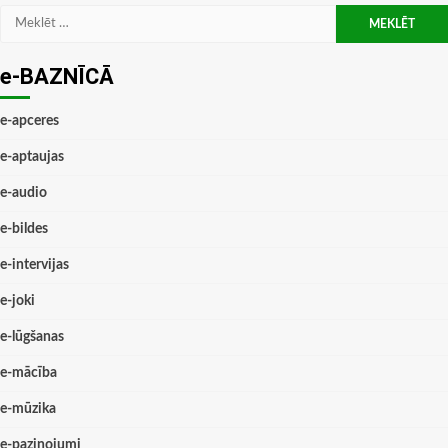
Meklēt:
e-BAZNĪCĀ
e-apceres
e-aptaujas
e-audio
e-bildes
e-intervijas
e-joki
e-lūgšanas
e-mācība
e-mūzika
e-paziņojumi