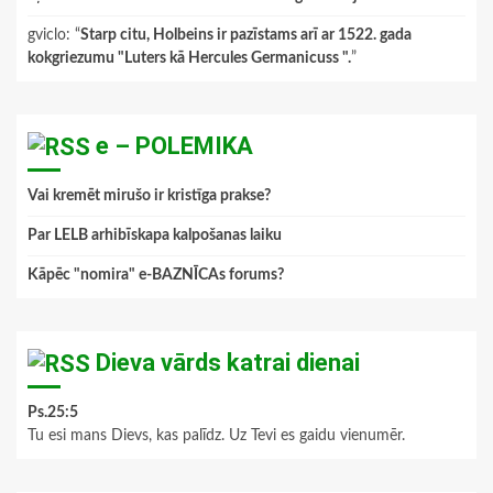
gviclo
: “
Starp citu, Holbeins ir pazīstams arī ar 1522. gada
kokgriezumu "Luters kā Hercules Germanicuss ".
”
e – POLEMIKA
Vai kremēt mirušo ir kristīga prakse?
Par LELB arhibīskapa kalpošanas laiku
Kāpēc "nomira" e-BAZNĪCAs forums?
Dieva vārds katrai dienai
Ps.25:5
Tu esi mans Dievs, kas palīdz. Uz Tevi es gaidu vienumēr.