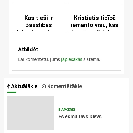
pastardienai
Kas tieši ir
Kristietis ticībā
Bauslības
iemanto visu, kas
taisnība un kas -
ir pašam Kristum
Evaņģēlija
taisnība
Atbildēt
Lai komentētu, jums
jāpiesakās
sistēmā.
Aktuālākie
Komentētākie
E-APCERES
Es esmu tavs Dievs