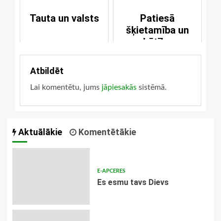
laulības ceļa
Tauta un valsts
Patiesā
šķietamība un
būtība
Atbildēt
Lai komentētu, jums
jāpiesakās
sistēmā.
Aktuālākie
Komentētākie
E-APCERES
Es esmu tavs Dievs