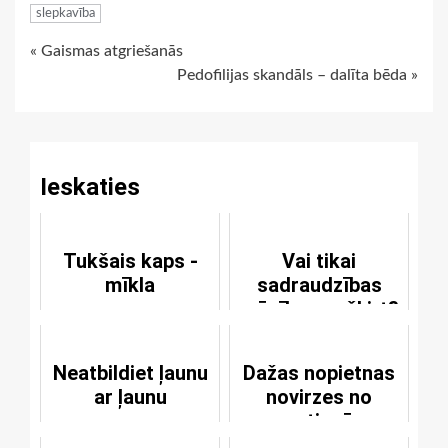
slepkavība
Continue
« Gaismas atgriešanās
Pedofilijas skandāls – dalīta bēda »
Reading
Ieskaties
Tukšais kaps -
Vai tikai
mīkla
sadraudzības
mācība var šķirt?
Neatbildiet ļaunu
Dažas nopietnas
ar ļaunu
novirzes no
patiesā
mīlestības un