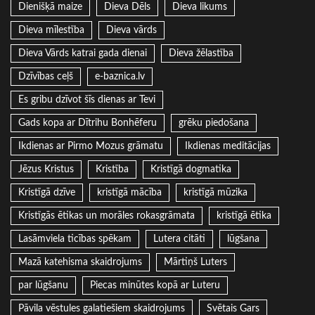
Dienišķā maize
Dieva Dēls
Dieva likums
Dieva mīlestība
Dieva vārds
Dieva Vārds katrai gada dienai
Dieva žēlastība
Dzīvības ceļš
e-baznica.lv
Es gribu dzīvot šīs dienas ar Tevi
Gads kopa ar Dītrihu Bonhēferu
grēku piedošana
Ikdienas ar Pirmo Mozus grāmatu
Ikdienas meditācijas
Jēzus Kristus
Kristība
Kristīgā dogmatika
Kristīgā dzīve
kristīgā mācība
kristīgā mūzika
Kristīgās ētikas un morāles rokasgrāmata
kristīgā ētika
Lasāmviela ticības spēkam
Lutera citāti
lūgšana
Mazā katehisma skaidrojums
Mārtiņš Luters
par lūgšanu
Piecas minūtes kopā ar Luteru
Pāvila vēstules galatiešiem skaidrojums
Svētais Gars