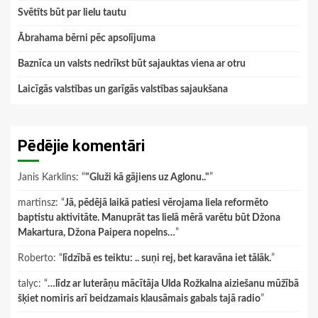
Svētīts būt par lielu tautu
Ābrahama bērni pēc apsolījuma
Baznīca un valsts nedrīkst būt sajauktas viena ar otru
Laicīgās valstības un garīgās valstības sajaukšana
Pēdējie komentāri
Janis Karklins
: “
"Gluži kā gājiens uz Aglonu.."
”
martinsz
: “
Jā, pēdējā laikā patiesi vērojama liela reformēto
baptistu aktivitāte. Manuprāt tas lielā mērā varētu būt Džona
Makartura, Džona Paipera nopelns…
”
Roberto
: “
līdzībā es teiktu: .. suņi rej, bet karavāna iet tālāk.
”
talyc
: “
…līdz ar luterāņu mācītāja Ulda Rožkalna aiziešanu mūžībā
šķiet nomiris arī beidzamais klausāmais gabals tajā radio
”