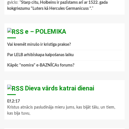
gviclo
: “
Starp citu, Holbeins ir pazīstams arī ar 1522. gada
kokgriezumu "Luters kā Hercules Germanicuss ".
”
e – POLEMIKA
Vai kremēt mirušo ir kristīga prakse?
Par LELB arhibīskapa kalpošanas laiku
Kāpēc "nomira" e-BAZNĪCAs forums?
Dieva vārds katrai dienai
Ef.2:17
Kristus atnācis pasludināja mieru jums, kas bijāt tālu, un tiem,
kas bija tuvu,