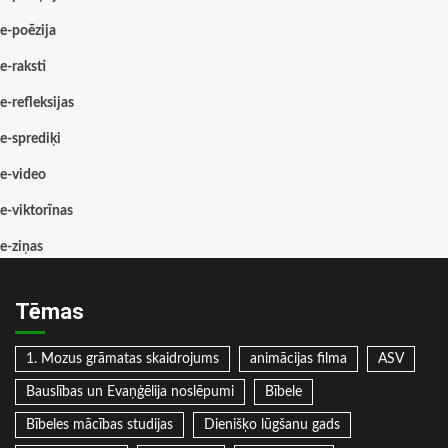
e-poēzija
e-raksti
e-refleksijas
e-sprediķi
e-video
e-viktorīnas
e-ziņas
Tēmas
1. Mozus grāmatas skaidrojums
animācijas filma
ASV
Bauslības un Evaņģēlija noslēpumi
Bībele
Bībeles mācības studijas
Dienišķo lūgšanu gads