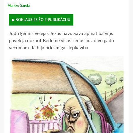
Markku Särelä
▶ NOKLAUSIES ŠO E-PUBLIKĀCIJU
Jūdu ķēniņš vēlējās Jēzus nāvi. Savā apmātībā viņš
pavēlēja nokaut Betlēmē visus zēnus līdz divu gadu
vecumam. Tā bija briesmīga slepkavība.