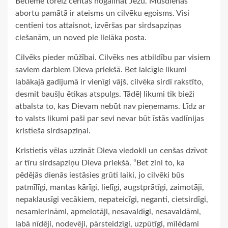
Betlēmē toreiz centās nogalināt Jēzu. Mūsdienās
abortu pamātā ir ateisms un cilvēku egoisms. Visi
centieni tos attaisnot, izvēršas par sirdsapziņas
ciešanām, un noved pie lielāka posta.
Cilvēks pieder mūžībai. Cilvēks nes atbildību par visiem
saviem darbiem Dieva priekšā. Bet laicīgie likumi
labākajā gadījumā ir vienīgi vājš, cilvēka sirdī rakstīto,
desmit baušļu ētikas atspulgs. Tādēļ likumi tik bieži
atbalsta to, kas Dievam nebūt nav pieņemams. Līdz ar
to valsts likumi paši par sevi nevar būt īstās vadlīnijas
kristieša sirdsapziņai.
Kristietis vēlas uzzināt Dieva viedokli un cenšas dzīvot
ar tīru sirdsapziņu Dieva priekšā. “Bet zini to, ka
pēdējās dienās iestāsies grūti laiki, jo cilvēki būs
patmīlīgi, mantas kārīgi, lielīgi, augstprātīgi, zaimotāji,
nepaklausīgi vecākiem, nepateicīgi, neganti, cietsirdīgi,
nesamierināmi, apmelotāji, nesavaldīgi, nesavaldāmi,
labā nīdēji, nodevēji, pārsteidzīgi, uzpūtīgi, mīlēdami