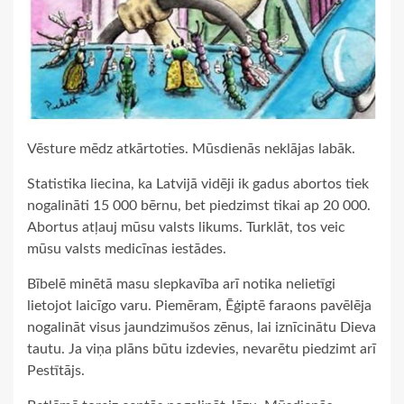
Vēsture mēdz atkārtoties. Mūsdienās neklājas labāk.
Statistika liecina, ka Latvijā vidēji ik gadus abortos tiek
nogalināti 15 000 bērnu, bet piedzimst tikai ap 20 000.
Abortus atļauj mūsu valsts likums. Turklāt, tos veic
mūsu valsts medicīnas iestādes.
Bībelē minētā masu slepkavība arī notika nelietīgi
lietojot laicīgo varu. Piemēram, Ēģiptē faraons pavēlēja
nogalināt visus jaundzimušos zēnus, lai iznīcinātu Dieva
tautu. Ja viņa plāns būtu izdevies, nevarētu piedzimt arī
Pestītājs.