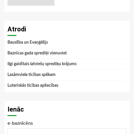
Atrodi
Bauslība un Evaņģēlijs
Baznīcas gada sprediķi vienuviet
Ilgi gaidītais latviešu sprediķu krājums
Lasāmviela ticības spēkam
Luteriskās ticības apliecības
Ienāc
e-baznīcēns