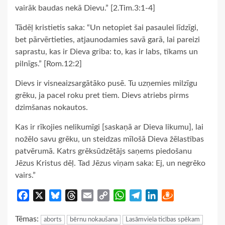
vairāk baudas nekā Dievu.” [2.Tim.3:1-4]
Tādēļ kristietis saka: “Un netopiet šai pasaulei līdzīgi,
bet pārvērtieties, atjaunodamies savā garā, lai pareizi
saprastu, kas ir Dieva griba: to, kas ir labs, tīkams un
pilnīgs.” [Rom.12:2]
Dievs ir visneaizsargātāko pusē. Tu uzņemies milzīgu
grēku, ja pacel roku pret tiem. Dievs atriebs pirms
dzimšanas nokautos.
Kas ir rīkojies nelikumīgi [saskaņā ar Dieva likumu], lai
nožēlo savu grēku, un steidzas mīlošā Dieva žēlastības
patvērumā. Katrs grēksūdzētājs saņems piedošanu
Jēzus Kristus dēļ. Tad Jēzus viņam saka: Ej, un negrēko
vairs.”
Facebook
X
Bluesky
Threads
Email
Copy
WhatsApp
Telegram
LinkedIn
Draugiem
Link
Tēmas:
aborts
bērnu nokaušana
Lasāmviela ticības spēkam