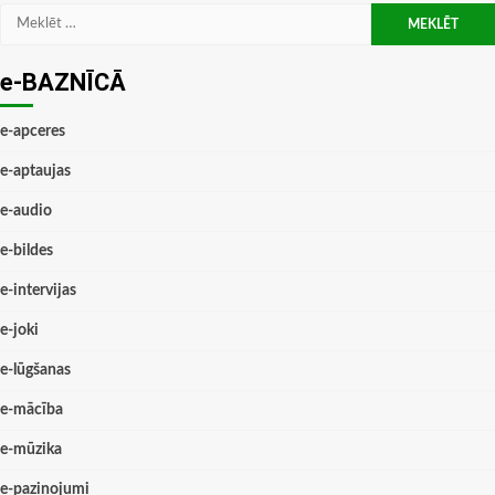
Meklēt:
e-BAZNĪCĀ
e-apceres
e-aptaujas
e-audio
e-bildes
e-intervijas
e-joki
e-lūgšanas
e-mācība
e-mūzika
e-paziņojumi