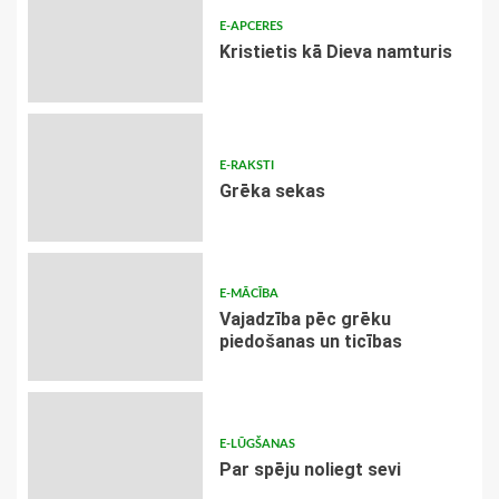
E-APCERES
Kristietis kā Dieva namturis
E-RAKSTI
Grēka sekas
E-MĀCĪBA
Vajadzība pēc grēku
piedošanas un ticības
E-LŪGŠANAS
Par spēju noliegt sevi