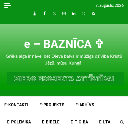
Skip
7. augusts, 2026
to
Draugiem
Facebook
Twitter
Instagram
LinkedIn
whatsapp
RSS
content
e – BAZNĪCA ✞
Grēka alga ir nāve, bet Dieva balva ir mūžīga dzīvība Kristū
Jēzū, mūsu Kungā.
E-KONTAKTI
E-PROJEKTS
E-ARHĪVS
E-POLEMIKA
E-BĪBELE
E-TICĪBA
E-LTA