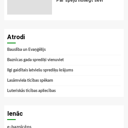
Par spēju noliegt sevi
Atrodi
Bauslība un Evaņģēlijs
Baznīcas gada sprediķi vienuviet
Ilgi gaidītais latviešu sprediķu krājums
Lasāmviela ticības spēkam
Luteriskās ticības apliecības
Ienāc
e-baznīcēns