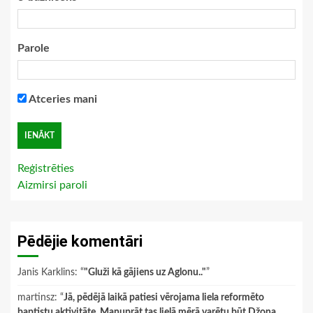
Parole
Atceries mani
Reģistrēties
Aizmirsi paroli
Pēdējie komentāri
Janis Karklins
: “
"Gluži kā gājiens uz Aglonu.."
”
martinsz
: “
Jā, pēdējā laikā patiesi vērojama liela reformēto
baptistu aktivitāte. Manuprāt tas lielā mērā varētu būt Džona