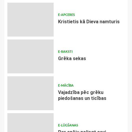
E-APCERES
Kristietis kā Dieva namturis
E-RAKSTI
Grēka sekas
E-MĀCĪBA
Vajadzība pēc grēku
piedošanas un ticības
E-LŪGŠANAS