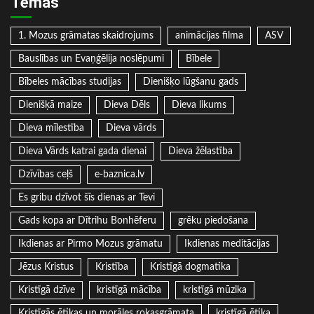
Tēmas
1. Mozus grāmatas skaidrojums
animācijas filma
ASV
Bauslības un Evaņģēlija noslēpumi
Bībele
Bībeles mācības studijas
Dienišķo lūgšanu gads
Dienišķā maize
Dieva Dēls
Dieva likums
Dieva mīlestība
Dieva vārds
Dieva Vārds katrai gada dienai
Dieva žēlastība
Dzīvības ceļš
e-baznica.lv
Es gribu dzīvot šīs dienas ar Tevi
Gads kopa ar Dītrihu Bonhēferu
grēku piedošana
Ikdienas ar Pirmo Mozus grāmatu
Ikdienas meditācijas
Jēzus Kristus
Kristība
Kristīgā dogmatika
Kristīgā dzīve
kristīgā mācība
kristīgā mūzika
Kristīgās ētikas un morāles rokasgrāmata
kristīgā ētika