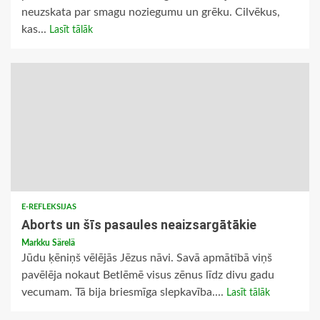
neuzskata par smagu noziegumu un grēku. Cilvēkus,
kas...
Lasīt tālāk
E-REFLEKSIJAS
Aborts un šīs pasaules neaizsargātākie
Markku Särelä
Jūdu ķēniņš vēlējās Jēzus nāvi. Savā apmātībā viņš
pavēlēja nokaut Betlēmē visus zēnus līdz divu gadu
vecumam. Tā bija briesmīga slepkavība....
Lasīt tālāk