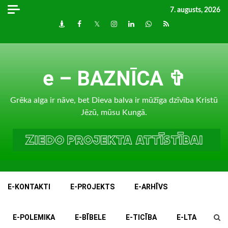
Skip
7. augusts, 2026
to
Draugiem
Facebook
Twitter
Instagram
LinkedIn
whatsapp
RSS
content
e – BAZNĪCA ✞
Grēka alga ir nāve, bet Dieva balva ir mūžīga dzīvība Kristū
Jēzū, mūsu Kungā.
E-KONTAKTI
E-PROJEKTS
E-ARHĪVS
E-POLEMIKA
E-BĪBELE
E-TICĪBA
E-LTA