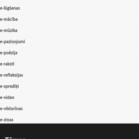
e-lūgšanas
e-mācība
e-mūzika
e-paziņojumi
e-poēzija
e-raksti
e-refleksijas
e-sprediķi
e-video
e-viktorīnas
e-ziņas