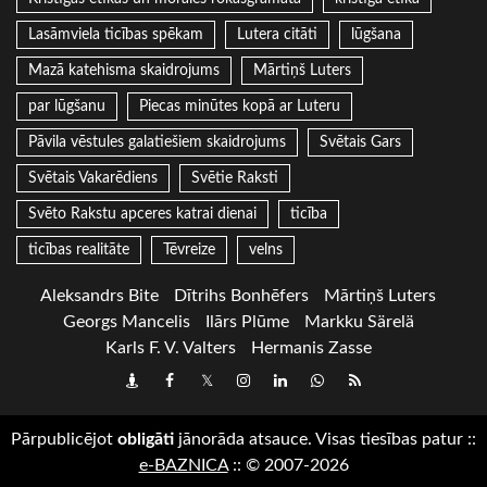
Lasāmviela ticības spēkam
Lutera citāti
lūgšana
Mazā katehisma skaidrojums
Mārtiņš Luters
par lūgšanu
Piecas minūtes kopā ar Luteru
Pāvila vēstules galatiešiem skaidrojums
Svētais Gars
Svētais Vakarēdiens
Svētie Raksti
Svēto Rakstu apceres katrai dienai
ticība
ticības realitāte
Tēvreize
velns
Aleksandrs Bite
Dītrihs Bonhēfers
Mārtiņš Luters
Georgs Mancelis
Ilārs Plūme
Markku Särelä
Karls F. V. Valters
Hermanis Zasse
Draugiem
Facebook
Twitter
Instagram
LinkedIn
whatsapp
RSS
Pārpublicējot
obligāti
jānorāda atsauce. Visas tiesības patur
::
e-BAZNICA
::
© 2007-2026