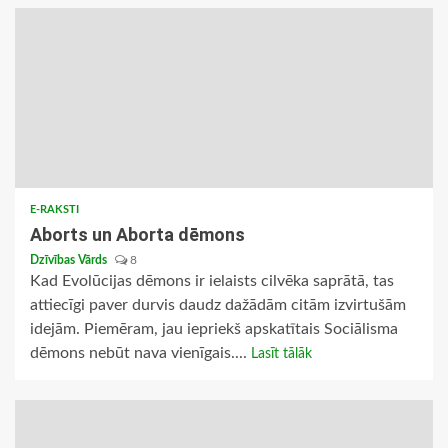
E-RAKSTI
Aborts un Aborta dēmons
Dzīvības Vārds
8
Kad Evolūcijas dēmons ir ielaists cilvēka saprātā, tas
attiecīgi paver durvis daudz dažādām citām izvirtušām
idejām. Piemēram, jau iepriekš apskatītais Sociālisma
dēmons nebūt nava vienīgais....
Lasīt tālāk