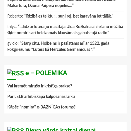
Makartura, Džona Paipera nopelns…
”
Roberto
: “
līdzībā es teiktu: .. suņi rej, bet karavāna iet tālāk.
”
talyc
: “
…līdz ar luterāņu mācītāja Ulda Rožkalna aiziešanu mūžībā
šķiet nomiris arī beidzamais klausāmais gabals tajā radio
”
gviclo
: “
Starp citu, Holbeins ir pazīstams arī ar 1522. gada
kokgriezumu "Luters kā Hercules Germanicuss ".
”
e – POLEMIKA
Vai kremēt mirušo ir kristīga prakse?
Par LELB arhibīskapa kalpošanas laiku
Kāpēc "nomira" e-BAZNĪCAs forums?
Dieva vārds katrai dienai