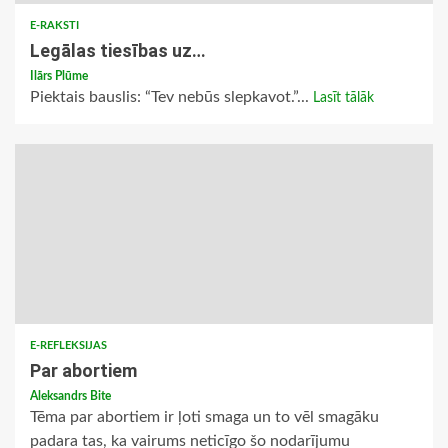
E-RAKSTI
Legālas tiesības uz…
Ilārs Plūme
Piektais bauslis: “Tev nebūs slepkavot.”...
Lasīt tālāk
E-REFLEKSIJAS
Par abortiem
Aleksandrs Bite
Tēma par abortiem ir ļoti smaga un to vēl smagāku
padara tas, ka vairums neticīgo šo nodarījumu