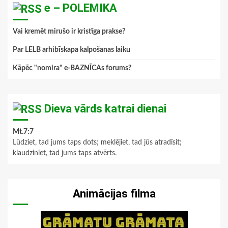
e – POLEMIKA
Vai kremēt mirušo ir kristīga prakse?
Par LELB arhibīskapa kalpošanas laiku
Kāpēc "nomira" e-BAZNĪCAs forums?
Dieva vārds katrai dienai
Mt.7:7
Lūdziet, tad jums taps dots; meklējiet, tad jūs atradīsit;
klaudziniet, tad jums taps atvērts.
Animācijas filma