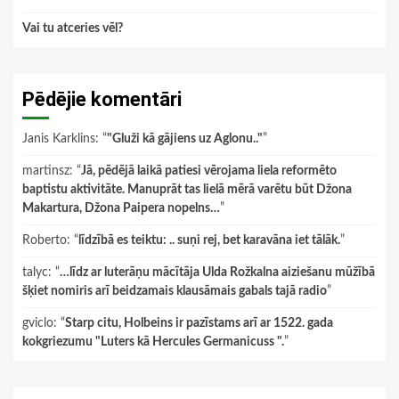
Vai tu atceries vēl?
Pēdējie komentāri
Janis Karklins
: “
"Gluži kā gājiens uz Aglonu.."
”
martinsz
: “
Jā, pēdējā laikā patiesi vērojama liela reformēto
baptistu aktivitāte. Manuprāt tas lielā mērā varētu būt Džona
Makartura, Džona Paipera nopelns…
”
Roberto
: “
līdzībā es teiktu: .. suņi rej, bet karavāna iet tālāk.
”
talyc
: “
…līdz ar luterāņu mācītāja Ulda Rožkalna aiziešanu mūžībā
šķiet nomiris arī beidzamais klausāmais gabals tajā radio
”
gviclo
: “
Starp citu, Holbeins ir pazīstams arī ar 1522. gada
kokgriezumu "Luters kā Hercules Germanicuss ".
”