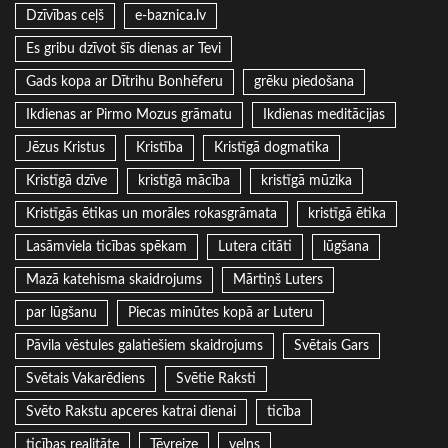
Dzīvības ceļš
e-baznica.lv
Es gribu dzīvot šīs dienas ar Tevi
Gads kopa ar Dītrihu Bonhēferu
grēku piedošana
Ikdienas ar Pirmo Mozus grāmatu
Ikdienas meditācijas
Jēzus Kristus
Kristība
Kristīgā dogmatika
Kristīgā dzīve
kristīgā mācība
kristīgā mūzika
Kristīgās ētikas un morāles rokasgrāmata
kristīgā ētika
Lasāmviela ticības spēkam
Lutera citāti
lūgšana
Mazā katehisma skaidrojums
Mārtiņš Luters
par lūgšanu
Piecas minūtes kopā ar Luteru
Pāvila vēstules galatiešiem skaidrojums
Svētais Gars
Svētais Vakarēdiens
Svētie Raksti
Svēto Rakstu apceres katrai dienai
ticība
ticības realitāte
Tēvreize
velns