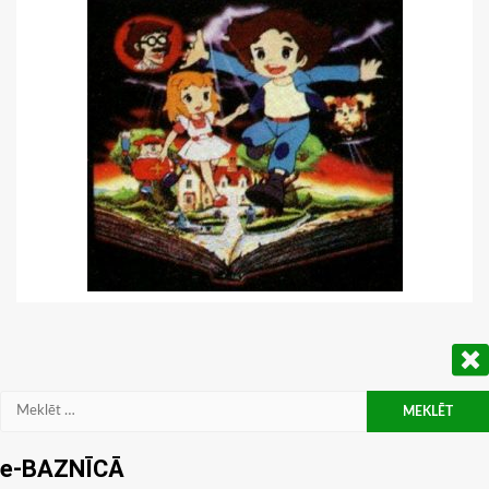
Meklēt:
e-BAZNĪCĀ