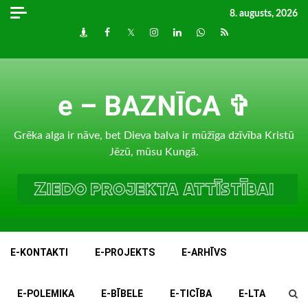
Skip
8. augusts, 2026
to
Draugiem
Facebook
Twitter
Instagram
LinkedIn
whatsapp
RSS
content
e – BAZNĪCA ✞
Grēka alga ir nāve, bet Dieva balva ir mūžīga dzīvība Kristū
Jēzū, mūsu Kungā.
E-KONTAKTI
E-PROJEKTS
E-ARHĪVS
E-POLEMIKA
E-BĪBELE
E-TICĪBA
E-LTA