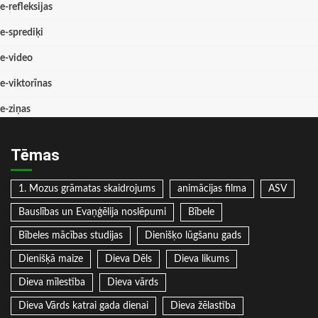
e-refleksijas
e-sprediķi
e-video
e-viktorīnas
e-ziņas
Tēmas
1. Mozus grāmatas skaidrojums
animācijas filma
ASV
Bauslības un Evaņģēlija noslēpumi
Bībele
Bībeles mācības studijas
Dienišķo lūgšanu gads
Dienišķā maize
Dieva Dēls
Dieva likums
Dieva mīlestība
Dieva vārds
Dieva Vārds katrai gada dienai
Dieva žēlastība