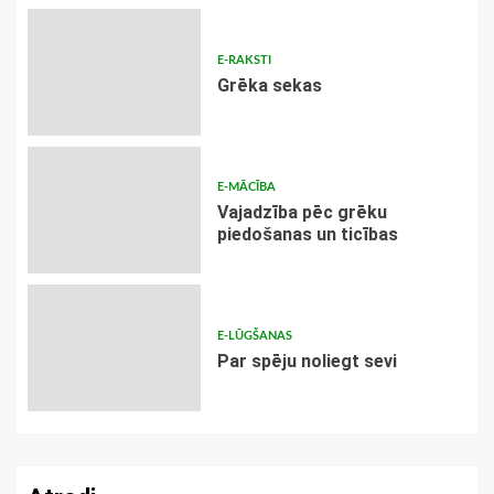
E-RAKSTI
Grēka sekas
E-MĀCĪBA
Vajadzība pēc grēku
piedošanas un ticības
E-LŪGŠANAS
Par spēju noliegt sevi