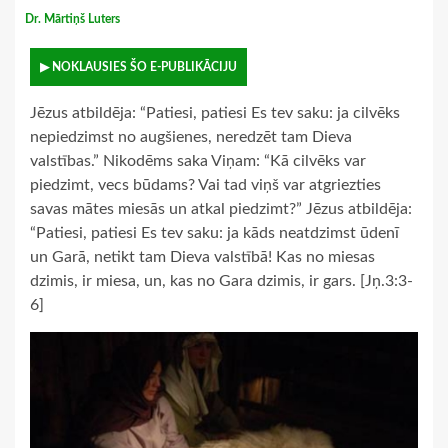
Dr. Mārtiņš Luters
▶ NOKLAUSIES ŠO E-PUBLIKĀCIJU
Jēzus atbildēja: “Patiesi, patiesi Es tev saku: ja cilvēks
nepiedzimst no augšienes, neredzēt tam Dieva
valstības.” Nikodēms saka Viņam: “Kā cilvēks var
piedzimt, vecs būdams? Vai tad viņš var atgriezties
savas mātes miesās un atkal piedzimt?” Jēzus atbildēja:
“Patiesi, patiesi Es tev saku: ja kāds neatdzimst ūdenī
un Garā, netikt tam Dieva valstībā! Kas no miesas
dzimis, ir miesa, un, kas no Gara dzimis, ir gars. [Jņ.3:3-
6]