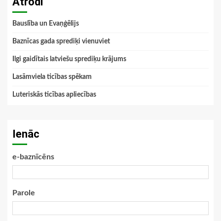
Atrodi
Bauslība un Evaņģēlijs
Baznīcas gada sprediķi vienuviet
Ilgi gaidītais latviešu sprediķu krājums
Lasāmviela ticības spēkam
Luteriskās ticības apliecības
Ienāc
e-baznīcēns
Parole