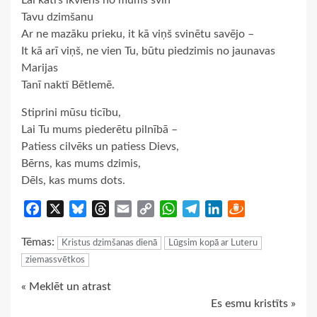
Lai katrs ikviens no mums svin
Tavu dzimšanu
Ar ne mazāku prieku, it kā viņš svinētu savējo –
It kā arī viņš, ne vien Tu, būtu piedzimis no jaunavas
Marijas
Tanī naktī Bētlemē.
Stiprini mūsu ticību,
Lai Tu mums piederētu pilnībā –
Patiess cilvēks un patiess Dievs,
Bērns, kas mums dzimis,
Dēls, kas mums dots.
Facebook
X
Bluesky
Threads
Email
Copy
WhatsApp
Telegram
LinkedIn
Draugiem
Link
Tēmas:
Kristus dzimšanas dienā
Lūgsim kopā ar Luteru
ziemassvētkos
Continue
« Meklēt un atrast
Es esmu kristīts »