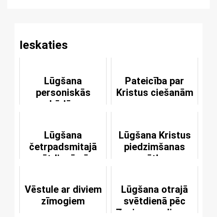
Reading
Ieskaties
Lūgšana
Pateicība par
personiskās
Kristus ciešanām
bēdās
Lūgšana
Lūgšana Kristus
četrpadsmitajā
piedzimšanas
svētdienā pēc
svētkos
svētās Trijādības
svētkiem
Vēstule ar diviem
Lūgšana otrajā
zīmogiem
svētdienā pēc
Zvaigznes dienas