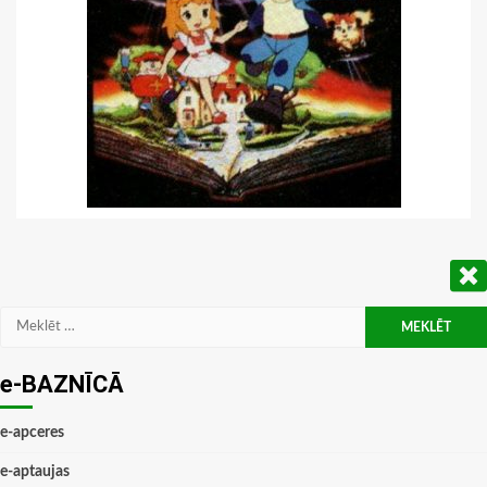
Meklēt:
e-BAZNĪCĀ
e-apceres
e-aptaujas