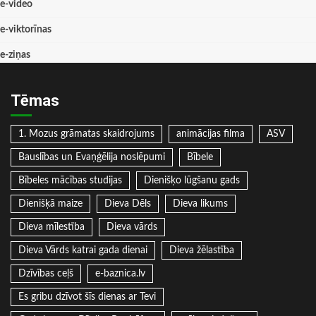
e-video
e-viktorīnas
e-ziņas
Tēmas
1. Mozus grāmatas skaidrojums
animācijas filma
ASV
Bauslības un Evaņģēlija noslēpumi
Bībele
Bībeles mācības studijas
Dienišķo lūgšanu gads
Dienišķā maize
Dieva Dēls
Dieva likums
Dieva mīlestība
Dieva vārds
Dieva Vārds katrai gada dienai
Dieva žēlastība
Dzīvības ceļš
e-baznica.lv
Es gribu dzīvot šīs dienas ar Tevi