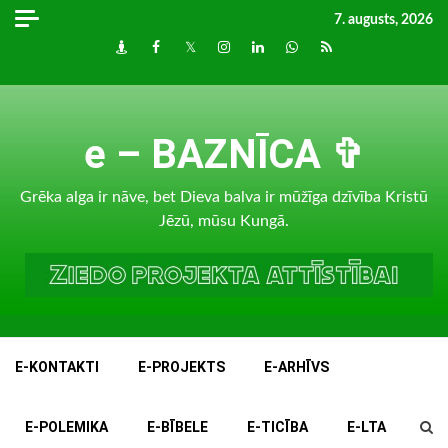
Skip
7. augusts, 2026
to
Draugiem
Facebook
Twitter
Instagram
LinkedIn
whatsapp
RSS
content
e – BAZNĪCA ✞
Grēka alga ir nāve, bet Dieva balva ir mūžīga dzīvība Kristū
Jēzū, mūsu Kungā.
E-KONTAKTI
E-PROJEKTS
E-ARHĪVS
E-POLEMIKA
E-BĪBELE
E-TICĪBA
E-LTA