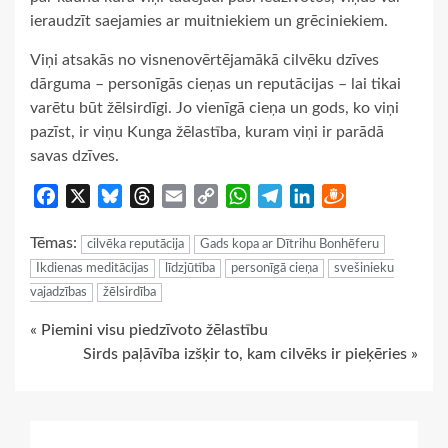
ieraudzīt saejamies ar muitniekiem un grēciniekiem.
Viņi atsakās no visnenovērtējamākā cilvēku dzīves
dārguma – personīgās cieņas un reputācijas – lai tikai
varētu būt žēlsirdīgi. Jo vienīgā cieņa un gods, ko viņi
pazīst, ir viņu Kunga žēlastība, kuram viņi ir parādā
savas dzīves.
Facebook
X
Bluesky
Threads
Email
Copy
WhatsApp
Telegram
LinkedIn
Draugiem
Link
Tēmas:
cilvēka reputācija
Gads kopa ar Dītrihu Bonhēferu
Ikdienas meditācijas
līdzjūtība
personīgā cieņa
svešinieku
vajadzības
žēlsirdība
Continue
« Piemini visu piedzīvoto žēlastību
Sirds paļāvība izšķir to, kam cilvēks ir pieķēries »
Reading