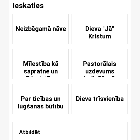
Ieskaties
Neizbēgamā nāve
Dieva "Jā"
Kristum
Mīlestība kā
Pastorālais
sapratne un
uzdevums
līdzcietība
sludināšanā -
dvēseļu kopšana
un mācība
Par ticības un
Dieva trīsvienība
lūgšanas būtību
Atbildēt