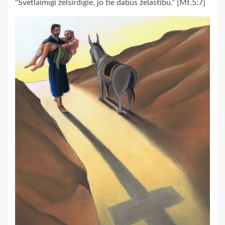
“Svētlaimīgi žēlsirdīgie, jo tie dabūs žēlastību.” [Mt.5:7]