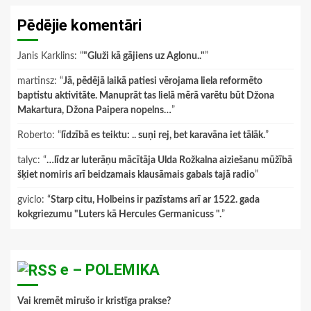
Pēdējie komentāri
Janis Karklins
: “
"Gluži kā gājiens uz Aglonu.."
”
martinsz
: “
Jā, pēdējā laikā patiesi vērojama liela reformēto
baptistu aktivitāte. Manuprāt tas lielā mērā varētu būt Džona
Makartura, Džona Paipera nopelns…
”
Roberto
: “
līdzībā es teiktu: .. suņi rej, bet karavāna iet tālāk.
”
talyc
: “
…līdz ar luterāņu mācītāja Ulda Rožkalna aiziešanu mūžībā
šķiet nomiris arī beidzamais klausāmais gabals tajā radio
”
gviclo
: “
Starp citu, Holbeins ir pazīstams arī ar 1522. gada
kokgriezumu "Luters kā Hercules Germanicuss ".
”
e – POLEMIKA
Vai kremēt mirušo ir kristīga prakse?