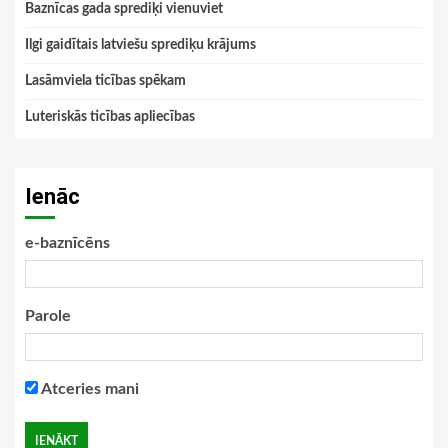
Baznīcas gada sprediķi vienuviet
Ilgi gaidītais latviešu sprediķu krājums
Lasāmviela ticības spēkam
Luteriskās ticības apliecības
Ienāc
e-baznīcēns
Parole
Atceries mani