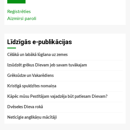
Reģistrēties
Aizmirsi paroli
Līdzīgās e-publikācijas
Cēlākā un labākā lūgšana uz zemes
Izsūdzēt grēkus Dievam jeb savam tuvākajam
Grēksūdze un Vakarēdiens
Kristīgā spuldzītes nomaiņa
Kāpēc mūsu Pestītājam vajadzēja būt patiesam Dievam?
Dvēseles Dieva rokā
Neticīgie anglikāņu mācītāji