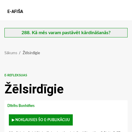
E-AFIŠA
288. Kā mēs varam pastāvēt kārdināšanās?
Sākums
Žēlsirdīgie
E-REFLEKSIJAS
Žēlsirdīgie
Dītrihs Bonhēfers
▶ NOKLAUSIES ŠO E-PUBLIKĀCIJU