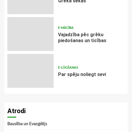
Grēka sekas
E-MĀCĪBA
Vajadzība pēc grēku
piedošanas un ticības
E-LŪGŠANAS
Par spēju noliegt sevi
Atrodi
Bauslība un Evaņģēlijs