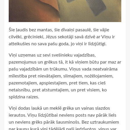
Šie ļaudis bez mantas, šie dīvaiņi pasaulē, šie vājie
cilvēki, grēcinieki, Jēzus sekotāji savā dzīvē ar Viņu ir
atteikušies no sava pašu goda, jo viņi ir līdzjūtīgi.
Viņi uzņemas uz sevi svešinieku vajadzības,
pazemojumus un grēkus tā, it kā viņiem būtu par maz ar
pašu vajadzībām un trūkumu. Viņus vada neatvairāma
mīlestība pret nievātajiem, slimajiem, nožēlojamiem,
pazemotajiem, apspiestajiem, pret tiem, kas cieš
netaisnību, pret atstumtajiem, un pret visiem, ko
spīdzina raizes.
Viņi dodas laukā un meklē grēka un vainas slazdos
ierautos. Viņu līdzjūtībai neviens posts nav pārāk liels
un neviens grēks pārāk šausminošs. Bez uztraukumiem
par kaunu kurā viņi tādējādi paši iedzīvotos, viņus var