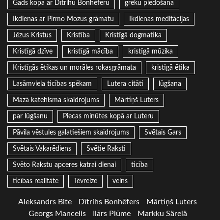
Gads kopa ar Dītrihu Bonhēferu
grēku piedošana
Ikdienas ar Pirmo Mozus grāmatu
Ikdienas meditācijas
Jēzus Kristus
Kristība
Kristīgā dogmatika
Kristīgā dzīve
kristīgā mācība
kristīgā mūzika
Kristīgās ētikas un morāles rokasgrāmata
kristīgā ētika
Lasāmviela ticības spēkam
Lutera citāti
lūgšana
Mazā katehisma skaidrojums
Mārtiņš Luters
par lūgšanu
Piecas minūtes kopā ar Luteru
Pāvila vēstules galatiešiem skaidrojums
Svētais Gars
Svētais Vakarēdiens
Svētie Raksti
Svēto Rakstu apceres katrai dienai
ticība
ticības realitāte
Tēvreize
velns
Aleksandrs Bite
Dītrihs Bonhēfers
Mārtiņš Luters
Georgs Mancelis
Ilārs Plūme
Markku Särelä