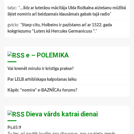
talyc
: “
…līdz ar luterāņu mācītāja Ulda Rožkalna aiziešanu mūžībā
šķiet nomiris arī beidzamais klausāmais gabals tajā radio
”
gviclo
: “
Starp citu, Holbeins ir pazīstams arī ar 1522. gada
kokgriezumu "Luters kā Hercules Germanicuss ".
”
e – POLEMIKA
Vai kremēt mirušo ir kristīga prakse?
Par LELB arhibīskapa kalpošanas laiku
Kāpēc "nomira" e-BAZNĪCAs forums?
Dieva vārds katrai dienai
Ps.65:9