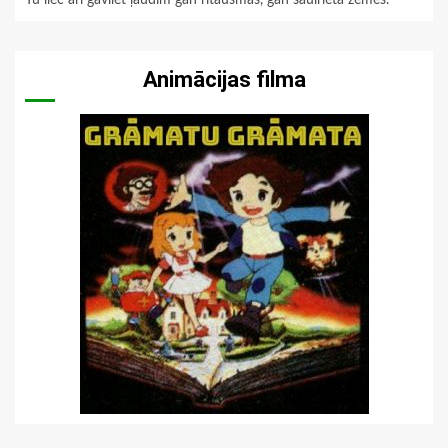
Tu liec arī gavilēt ļaudīm gan rītausmas, gan saulrieta zemēs.
Animācijas filma