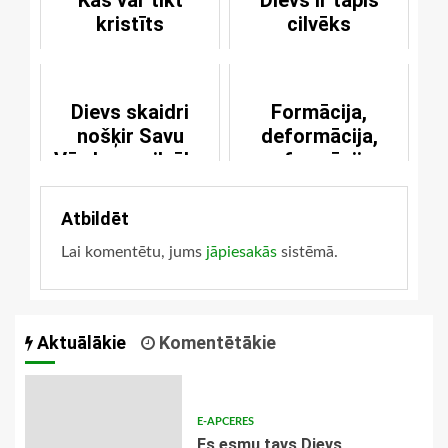
kristīts
cilvēks
Dievs skaidri
Formācija,
nošķir Savu
deformācija,
Vārdu no cilvēka
reformācija
vārda
Atbildēt
Lai komentētu, jums
jāpiesakās
sistēmā.
Aktuālākie
Komentētākie
E-APCERES
Es esmu tavs Dievs