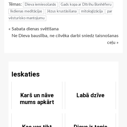
Tēmas:
Dieva iemiesošanās
Gads kopa ar Dītrihu Bonhēferu
Ikdienas meditācijas
Jēzus krustāsišana
mitoloģizācija
par
vēsturisko mantojumu
Continue
« Sabata dienas svētīšana
Ne Dieva bauslība, ne cilvēka darbi sniedz taisnošanas
Reading
ceļu »
Ieskaties
Karš un nāve
Labā dzīve
mums apkārt
Kas var tikt
Dievs ir tapis