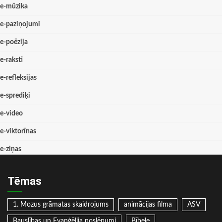
e-mūzika
e-paziņojumi
e-poēzija
e-raksti
e-refleksijas
e-sprediķi
e-video
e-viktorīnas
e-ziņas
Tēmas
1. Mozus grāmatas skaidrojums
animācijas filma
ASV
Bauslības un Evaņģēlija noslēpumi
Bībele