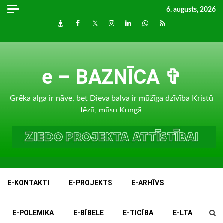
Skip
6. augusts, 2026
to
Draugiem
Facebook
Twitter
Instagram
LinkedIn
whatsapp
RSS
content
e – BAZNĪCA ✞
Grēka alga ir nāve, bet Dieva balva ir mūžīga dzīvība Kristū
Jēzū, mūsu Kungā.
E-KONTAKTI
E-PROJEKTS
E-ARHĪVS
E-POLEMIKA
E-BĪBELE
E-TICĪBA
E-LTA