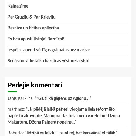
Kaina zīme
Par Gruziju & Par Krieviju
Baznīca un ticības apliecība
Es ticu apustuliskajai Baznīcai!
Iespēja saņemt vērtīgas grāmatas bez maksas
Senās un viduslaiku baznīcas vēsture latviski
Pēdējie komentāri
Janis Karklins
: “
"Gluži kā gājiens uz Aglonu.."
”
martinsz
: “
Jā, pēdējā laikā patiesi vērojama liela reformēto
baptistu aktivitāte. Manuprāt tas lielā mērā varētu būt Džona
Makartura, Džona Paipera nopelns…
”
Roberto
: “
līdzībā es teiktu: .. suņi rej, bet karavāna iet tālāk.
”