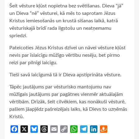
Šeit vēsture kļūst nopietna bez svētīšanas. Dieva “jā”
un Dieva “nē” vēsturei, kā mēs to saprotam Jēzus
Kristus iemiesošanās un krustā sišanas laikā, katrā
vēsturiskajā brīdī rada ilgstošu un neatņemamu
spriedzi.
Pateicoties Jēzus Kristus dzīvei un nāvei vēsture kļūst
nevis par īslaicīgu mūžīgo vērtību nesēju, bet pirmo
reizi par pilnīgi laicīgu.
Tieši savā laicīgumā tā ir Dieva apstiprināta vēsture.
Tāpēc jautājums par vēsturisko mantojumu nav
mūžīgais jautājums par pagātnes vienmēr aktuālajām
vērtībām. Drīzāk, šeit cilvēkiem, kas nonākuši vēsturē,
pašiem jāapjēdz pašreizējais laiks, kā Dievs to uzņēmās
Kristū.
Facebook
X
Bluesky
Threads
Email
Copy
WhatsApp
Telegram
LinkedIn
Draugiem
Link