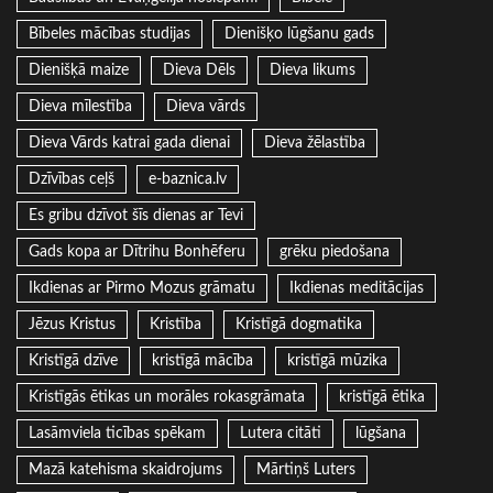
Bībeles mācības studijas
Dienišķo lūgšanu gads
Dienišķā maize
Dieva Dēls
Dieva likums
Dieva mīlestība
Dieva vārds
Dieva Vārds katrai gada dienai
Dieva žēlastība
Dzīvības ceļš
e-baznica.lv
Es gribu dzīvot šīs dienas ar Tevi
Gads kopa ar Dītrihu Bonhēferu
grēku piedošana
Ikdienas ar Pirmo Mozus grāmatu
Ikdienas meditācijas
Jēzus Kristus
Kristība
Kristīgā dogmatika
Kristīgā dzīve
kristīgā mācība
kristīgā mūzika
Kristīgās ētikas un morāles rokasgrāmata
kristīgā ētika
Lasāmviela ticības spēkam
Lutera citāti
lūgšana
Mazā katehisma skaidrojums
Mārtiņš Luters