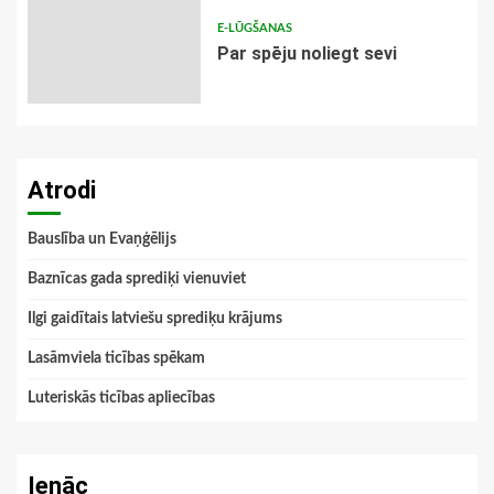
E-LŪGŠANAS
Par spēju noliegt sevi
Atrodi
Bauslība un Evaņģēlijs
Baznīcas gada sprediķi vienuviet
Ilgi gaidītais latviešu sprediķu krājums
Lasāmviela ticības spēkam
Luteriskās ticības apliecības
Ienāc