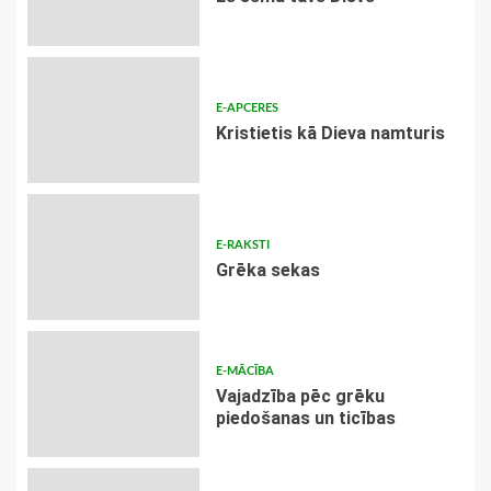
E-APCERES
Kristietis kā Dieva namturis
E-RAKSTI
Grēka sekas
E-MĀCĪBA
Vajadzība pēc grēku
piedošanas un ticības