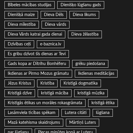
Bībeles mācības studijas
Dienišķo lūgšanu gads
Dienišķā maize
Dieva Dēls
Dieva likums
Dieva mīlestība
Dieva vārds
Dieva Vārds katrai gada dienai
Dieva žēlastība
Dzīvības ceļš
e-baznica.lv
Es gribu dzīvot šīs dienas ar Tevi
Gads kopa ar Dītrihu Bonhēferu
grēku piedošana
Ikdienas ar Pirmo Mozus grāmatu
Ikdienas meditācijas
Jēzus Kristus
Kristība
Kristīgā dogmatika
Kristīgā dzīve
kristīgā mācība
kristīgā mūzika
Kristīgās ētikas un morāles rokasgrāmata
kristīgā ētika
Lasāmviela ticības spēkam
Lutera citāti
lūgšana
Mazā katehisma skaidrojums
Mārtiņš Luters
par lūgšanu
Piecas minūtes kopā ar Luteru