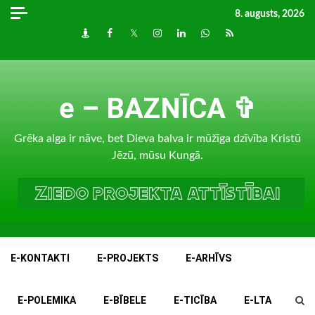
Skip
8. augusts, 2026
to
Draugiem
Facebook
Twitter
Instagram
LinkedIn
whatsapp
RSS
content
e – BAZNĪCA ✞
Grēka alga ir nāve, bet Dieva balva ir mūžīga dzīvība Kristū
Jēzū, mūsu Kungā.
E-KONTAKTI
E-PROJEKTS
E-ARHĪVS
E-POLEMIKA
E-BĪBELE
E-TICĪBA
E-LTA