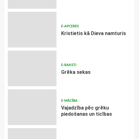
E-APCERES
Kristietis kā Dieva namturis
E-RAKSTI
Grēka sekas
E-MĀCĪBA
Vajadzība pēc grēku
piedošanas un ticības