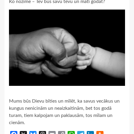
Ko nozīmē – Tev būs savu tēvu un māti godāt?
Mums būs Dievu bīties un mīlēt, ka savus vecākus un
kungus nenicinām un neaizkaitinām, bet tos godā
turam, tiem kalpojam un paklausām, tos mīlam un
cienām.