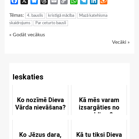
Facebook
X
Bluesky
Threads
Email
Copy
WhatsApp
Telegram
LinkedIn
Draugiem
Link
Tēmas:
4. bauslis
kristīgā mācība
Mazā katehisma
skaidrojums
Par ceturto bausli
Continue
« Godāt vecākus
Vecāki »
Reading
Ieskaties
Ko nozīmē Dieva
Kā mēs varam
Vārda nievāšana?
izsargāties no
maldiem?
Ko Jēzus dara,
Kā tu tiksi Dieva