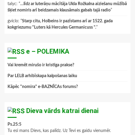
talyc
: “
…līdz ar luterāņu mācītāja Ulda Rožkalna aiziešanu mūžībā
šķiet nomiris arī beidzamais klausāmais gabals tajā radio
”
gviclo
: “
Starp citu, Holbeins ir pazīstams arī ar 1522. gada
kokgriezumu "Luters kā Hercules Germanicuss ".
”
e – POLEMIKA
Vai kremēt mirušo ir kristīga prakse?
Par LELB arhibīskapa kalpošanas laiku
Kāpēc "nomira" e-BAZNĪCAs forums?
Dieva vārds katrai dienai
Ps.25:5
Tu esi mans Dievs, kas palīdz. Uz Tevi es gaidu vienumēr.