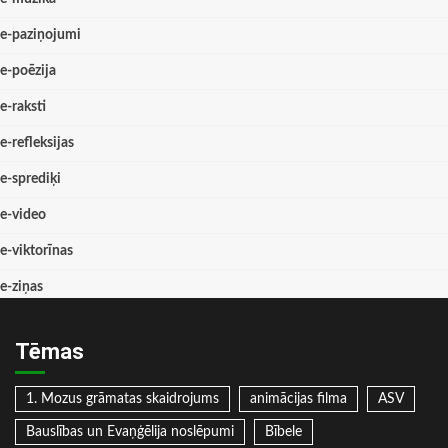
e-paziņojumi
e-poēzija
e-raksti
e-refleksijas
e-sprediķi
e-video
e-viktorīnas
e-ziņas
Tēmas
1. Mozus grāmatas skaidrojums
animācijas filma
ASV
Bauslības un Evaņģēlija noslēpumi
Bībele