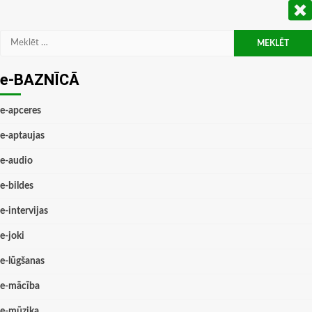
Meklēt:
e-BAZNĪCĀ
e-apceres
e-aptaujas
e-audio
e-bildes
e-intervijas
e-joki
e-lūgšanas
e-mācība
e-mūzika