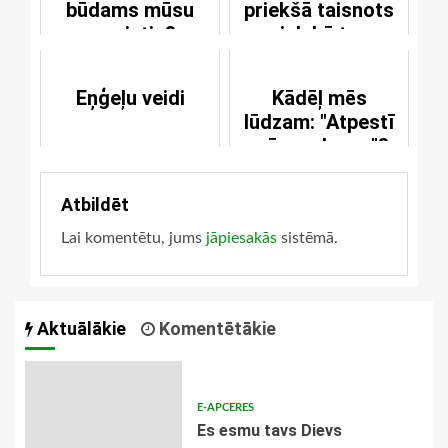
būdams mūsu
priekšā taisnots
pravietis?
jeb kā tu
izglābsies?
Eņģeļu veidi
Kādēļ mēs
lūdzam: "Atpestī
mūs no ļauna"?
Atbildēt
Lai komentētu, jums
jāpiesakās
sistēmā.
Aktuālākie
Komentētākie
E-APCERES
Es esmu tavs Dievs