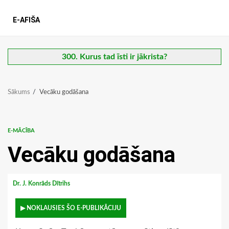
E-AFIŠA
300. Kurus tad īsti ir jākrista?
Sākums
Vecāku godāšana
E-MĀCĪBA
Vecāku godāšana
Dr. J. Konrāds Dītrihs
▶ NOKLAUSIES ŠO E-PUBLIKĀCIJU