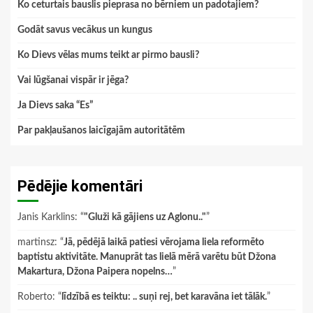
Ko ceturtais bauslis pieprasa no bērniem un padotajiem?
Godāt savus vecākus un kungus
Ko Dievs vēlas mums teikt ar pirmo bausli?
Vai lūgšanai vispār ir jēga?
Ja Dievs saka “Es”
Par pakļaušanos laicīgajām autoritātēm
Pēdējie komentāri
Janis Karklins
: “
"Gluži kā gājiens uz Aglonu.."
”
martinsz
: “
Jā, pēdējā laikā patiesi vērojama liela reformēto
baptistu aktivitāte. Manuprāt tas lielā mērā varētu būt Džona
Makartura, Džona Paipera nopelns…
”
Roberto
: “
līdzībā es teiktu: .. suņi rej, bet karavāna iet tālāk.
”