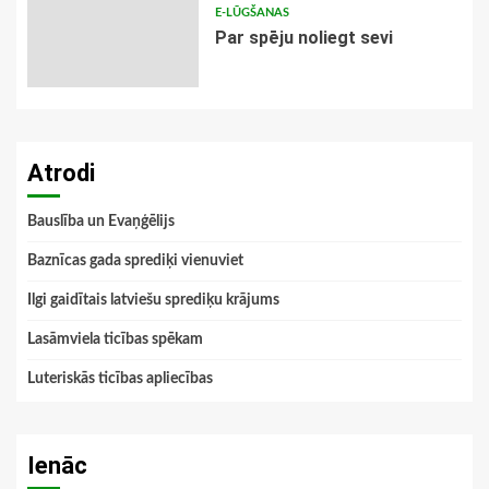
E-LŪGŠANAS
Par spēju noliegt sevi
Atrodi
Bauslība un Evaņģēlijs
Baznīcas gada sprediķi vienuviet
Ilgi gaidītais latviešu sprediķu krājums
Lasāmviela ticības spēkam
Luteriskās ticības apliecības
Ienāc