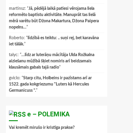
martinsz
: “
Jā, pēdējā laikā patiesi vērojama liela
reformēto baptistu aktivitāte. Manuprāt tas lielā
mērā varētu būt Džona Makartura, Džona Paipera
nopelns…
”
Roberto
: “
līdzībā es teiktu: .. suņi rej, bet karavāna
iet tālāk.
”
talyc
: “
…līdz ar luterāņu mācītāja Ulda Rožkalna
aiziešanu mūžībā šķiet nomiris arī beidzamais
klausāmais gabals tajā radio
”
gviclo
: “
Starp citu, Holbeins ir pazīstams arī ar
1522. gada kokgriezumu "Luters kā Hercules
Germanicuss ".
”
e – POLEMIKA
Vai kremēt mirušo ir kristīga prakse?