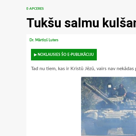
E-APCERES
Tukšu salmu kulša
Dr. Mārtiņš Luters
▶ NOKLAUSIES ŠO E-PUBLIKĀCIJU
Tad nu tiem, kas ir Kristū Jēzū, vairs nav nekādas