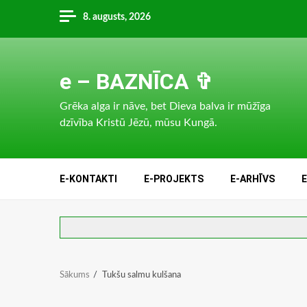
Skip
8. augusts, 2026
to
content
e – BAZNĪCA ✞
Grēka alga ir nāve, bet Dieva balva ir mūžīga
dzīvība Kristū Jēzū, mūsu Kungā.
E-KONTAKTI
E-PROJEKTS
E-ARHĪVS
Sākums
Tukšu salmu kulšana