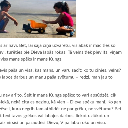
 ar nāvi. Bet, lai šajā cīņā uzvarētu, vislabāk ir mācīties šo
vi, turēties pie Dieva labās rokas. Tā velns tiek pievilts, viņam
s, viss mans spēks ir mans Kungs.
sevis paša un visa, kas mans, un varu sacīt: ko tu cīnies, velns?
s labos darbus un manu paša svētumu – redzi, man jau to
nav arī to. Šeit ir mana Kunga spēks; to vari apsūdzēt, cik
 Nekā, nekā cita es nezinu, kā vien – Dieva spēku manī. Ko gan
dvēseli, kura negrib tam atbildēt ne par grēku, ne svētumu? Bet,
rt tevi tavos grēkos vai labajos darbos, liekot uzlūkot un
z aizmirsīsi un pazaudēsi Dievu, Viņa labo roku un visu.