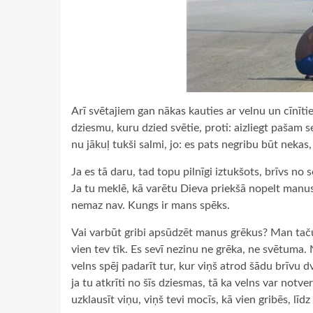
Arī svētajiem gan nākas kauties ar velnu un cīnīties
dziesmu, kuru dzied svētie, proti: aizliegt pašam se
nu jākuļ tukši salmi, jo: es pats negribu būt neka
Ja es tā daru, tad topu pilnīgi iztukšots, brīvs no 
Ja tu meklē, kā varētu Dieva priekšā nopelt manu
nemaz nav. Kungs ir mans spēks.
Vai varbūt gribi apsūdzēt manus grēkus? Man taču 
vien tev tīk. Es sevī nezinu ne grēka, ne svētuma.
velns spēj padarīt tur, kur viņš atrod šādu brīvu 
ja tu atkrīti no šīs dziesmas, tā ka velns var notve
uzklausīt viņu, viņš tevi mocīs, kā vien gribēs, līd