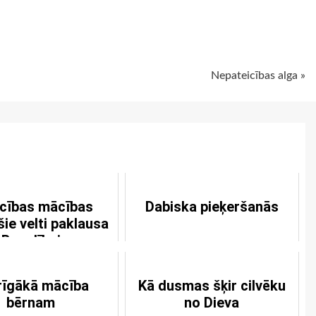
ugiem
Nepateicības alga »
icības mācības
Dabiska pieķeršanās
šie velti paklausa
Bauslībai
rīgākā mācība
Kā dusmas šķir cilvēku
bērnam
no Dieva