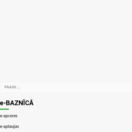
Meklēt:
e-BAZNĪCĀ
e-apceres
e-aptaujas