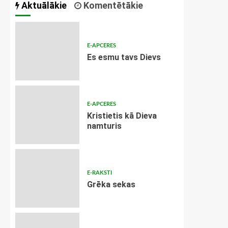
Aktuālākie
Komentētākie
E-APCERES
Es esmu tavs Dievs
E-APCERES
Kristietis kā Dieva
namturis
E-RAKSTI
Grēka sekas