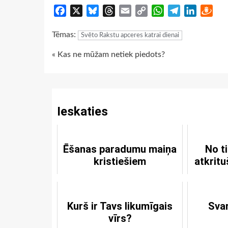
Facebook
X
Bluesky
Threads
Email
Copy
WhatsApp
Telegram
LinkedIn
Dra
Link
Tēmas:
Svēto Rakstu apceres katrai dienai
Continue
« Kas ne mūžam netiek piedots?
Reading
Ieskaties
Ēšanas paradumu maiņa
No t
kristiešiem
atkritu
Kurš ir Tavs likumīgais
Sva
vīrs?