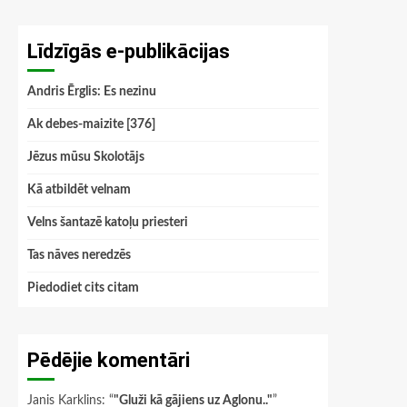
Līdzīgās e-publikācijas
Andris Ērglis: Es nezinu
Ak debes-maizite [376]
Jēzus mūsu Skolotājs
Kā atbildēt velnam
Velns šantazē katoļu priesteri
Tas nāves neredzēs
Piedodiet cits citam
Pēdējie komentāri
Janis Karklins
: “
"Gluži kā gājiens uz Aglonu.."
”