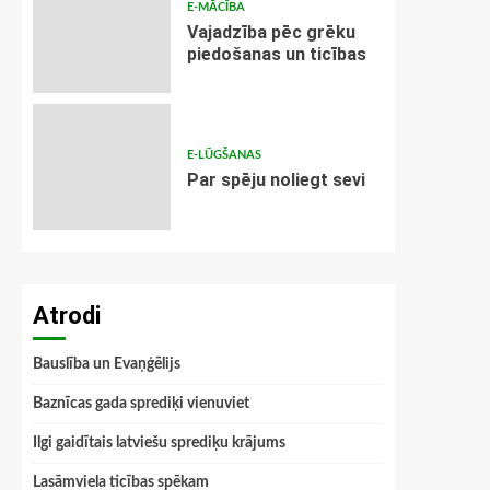
E-MĀCĪBA
Vajadzība pēc grēku
piedošanas un ticības
E-LŪGŠANAS
Par spēju noliegt sevi
Atrodi
Bauslība un Evaņģēlijs
Baznīcas gada sprediķi vienuviet
Ilgi gaidītais latviešu sprediķu krājums
Lasāmviela ticības spēkam