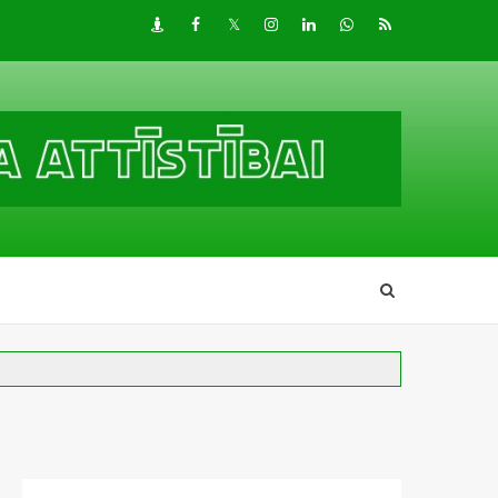
Draugiem
Facebook
Twitter
Instagram
LinkedIn
whatsapp
RSS