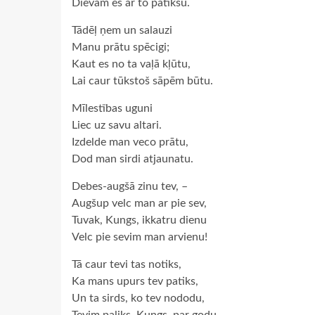
Dievam es ar to patikšu.
Tādēļ ņem un salauzi
Manu prātu spēcigi;
Kaut es no ta vaļā kļūtu,
Lai caur tūkstoš sāpēm būtu.
Mīlestības uguni
Liec uz savu altari.
Izdelde man veco prātu,
Dod man sirdi atjaunatu.
Debes-augšā zinu tev, –
Augšup velc man ar pie sev,
Tuvak, Kungs, ikkatru dienu
Velc pie sevim man arvienu!
Tā caur tevi tas notiks,
Ka mans upurs tev patiks,
Un ta sirds, ko tev nododu,