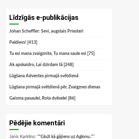
Līdzīgās e-publikācijas
Johan Scheffler: Sevi, augstais Priesteri
Paldievs! [413]
Tu esi mana zvaigznite, Tu mana saule esi [75]
Ak apskaidro, Lai dzirdam tā [248]
Lūgšana Adventes pirmajā svētdienā
Lūgšana pirmajā svētdienā pēc Zvaigznes dienas
Gaisma pasaulei, Rota dvēselei [86]
Pēdējie komentāri
Janis Karklins
: “
"Gluži kā gājiens uz Aglonu.."
”