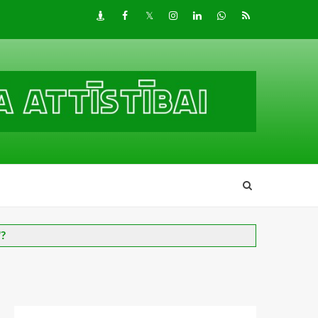
Draugiem
Facebook
Twitter
Instagram
LinkedIn
whatsapp
RSS
"?