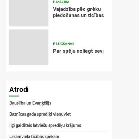
E-MĀCĪBA
Vajadzība pēc grēku
piedošanas un ticības
E-LŪGŠANAS
Par spēju noliegt sevi
Atrodi
Bauslība un Evaņģēlijs
Baznīcas gada sprediķi vienuviet
Ilgi gaidītais latviešu sprediķu krājums
Lasāmviela ticības spēkam