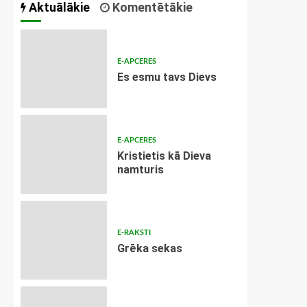
Aktuālākie
Komentētākie
E-APCERES
Es esmu tavs Dievs
E-APCERES
Kristietis kā Dieva
namturis
E-RAKSTI
Grēka sekas