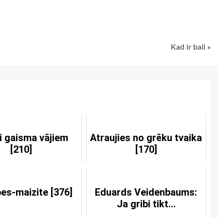
ugiem
Kad ir bail »
i gaisma vājiem
Atraujies no grēku tvaika
[210]
[170]
es-maizite [376]
Eduards Veidenbaums:
Ja gribi tikt...