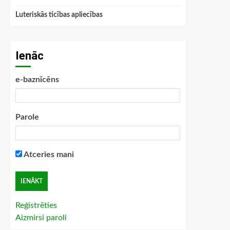
Luteriskās ticības apliecības
Ienāc
e-baznīcēns
Parole
Atceries mani
Reģistrēties
Aizmirsi paroli