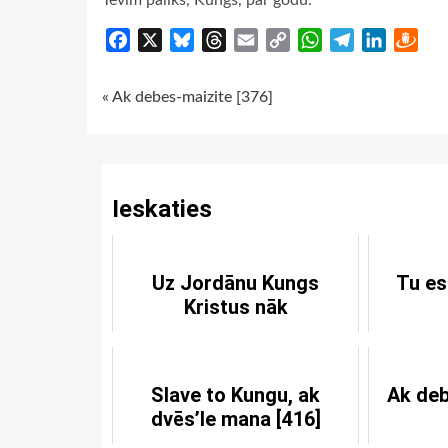
Tevim paliks, Kungs, par godu.
Facebook
X
Bluesky
Threads
Email
Copy
WhatsApp
Telegram
LinkedIn
Dra
Link
Continue
« Ak debes-maizite [376]
Reading
Ieskaties
Uz Jordānu Kungs
Tu es
Kristus nāk
Slave to Kungu, ak
Ak deb
dvēs’le mana [416]