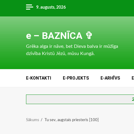
Skip
9. augusts, 2026
to
content
e – BAZNĪCA ✞
Grēka alga ir nāve, bet Dieva balva ir mūžīga
dzīvība Kristū Jēzū, mūsu Kungā.
E-KONTAKTI
E-PROJEKTS
E-ARHĪVS
2
Sākums
Tu sev, augstais priesteris [100]