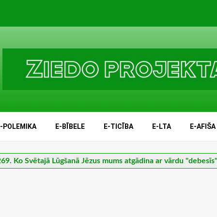
E-POLEMIKA
E-BĪBELE
E-TICĪBA
E-LTA
E-AFIŠA
69. Ko Svētajā Lūgšanā Jēzus mums atgādina ar vārdu "debesīs