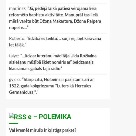
martinsz
: “
Jā, pēdējā laikā patiesi vērojama liela
reformēto baptistu aktivitāte. Manuprāt tas lielā
mērā varētu būt Džona Makartura, Džona Paipera
nopelns…
”
Roberto
: “
līdzībā es teiktu: .. suņi rej, bet karavāna
iet tālāk.
”
talyc
: “
…līdz ar luterāņu mācītāja Ulda Rožkalna
aiziešanu mūžībā šķiet nomiris arī beidzamais
klausāmais gabals tajā radio
”
gviclo
: “
Starp citu, Holbeins ir pazīstams arī ar
1522. gada kokgriezumu "Luters kā Hercules
Germanicuss ".
”
e – POLEMIKA
Vai kremēt mirušo ir kristīga prakse?