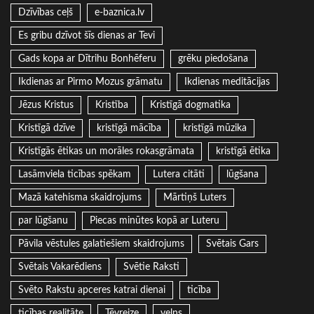
Dzīvības ceļš
e-baznica.lv
Es gribu dzīvot šīs dienas ar Tevi
Gads kopa ar Dītrihu Bonhēferu
grēku piedošana
Ikdienas ar Pirmo Mozus grāmatu
Ikdienas meditācijas
Jēzus Kristus
Kristība
Kristīgā dogmatika
Kristīgā dzīve
kristīgā mācība
kristīgā mūzika
Kristīgās ētikas un morāles rokasgrāmata
kristīgā ētika
Lasāmviela ticības spēkam
Lutera citāti
lūgšana
Mazā katehisma skaidrojums
Mārtiņš Luters
par lūgšanu
Piecas minūtes kopā ar Luteru
Pāvila vēstules galatiešiem skaidrojums
Svētais Gars
Svētais Vakarēdiens
Svētie Raksti
Svēto Rakstu apceres katrai dienai
ticība
ticības realitāte
Tēvreize
velns