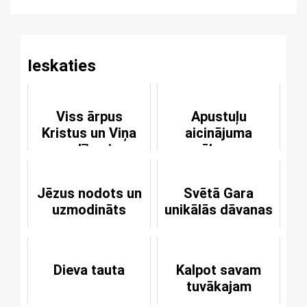
Reading
Ieskaties
Viss ārpus
Apustuļu
Kristus un Viņa
aicinājuma
apsolījumiem
sākums
paliek grēkā
Jēzus nodots un
Svētā Gara
uzmodināts
unikālās dāvanas
Dieva tauta
Kalpot savam
tuvākajam