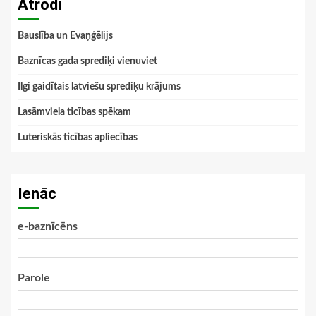
Atrodi
Bauslība un Evaņģēlijs
Baznīcas gada sprediķi vienuviet
Ilgi gaidītais latviešu sprediķu krājums
Lasāmviela ticības spēkam
Luteriskās ticības apliecības
Ienāc
e-baznīcēns
Parole