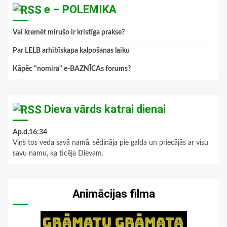
e – POLEMIKA
Vai kremēt mirušo ir kristīga prakse?
Par LELB arhibīskapa kalpošanas laiku
Kāpēc "nomira" e-BAZNĪCAs forums?
Dieva vārds katrai dienai
Ap.d.16:34
Viņš tos veda savā namā, sēdināja pie galda un priecājās ar visu
savu namu, ka ticēja Dievam.
Animācijas filma