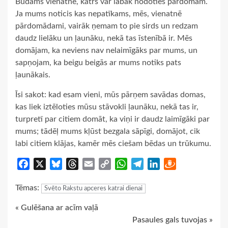
Būdams vienatnē, katrs var labāk nodoties pārdomām.
Ja mums noticis kas nepatīkams, mēs, vienatnē
pārdomādami, vairāk ņemam to pie sirds un redzam
daudz lielāku un ļaunāku, nekā tas īstenībā ir. Mēs
domājam, ka neviens nav nelaimīgāks par mums, un
sapņojam, ka beigu beigās ar mums notiks pats
ļaunākais.
Īsi sakot: kad esam vieni, mūs pārņem savādas domas,
kas liek iztēloties mūsu stāvokli ļaunāku, nekā tas ir,
turpretī par citiem domāt, ka viņi ir daudz laimīgāki par
mums; tādēļ mums kļūst bezgala sāpīgi, domājot, cik
labi citiem klājas, kamēr mēs ciešam bēdas un trūkumu.
Facebook
X
Bluesky
Threads
Email
Copy
WhatsApp
Telegram
LinkedIn
Draugiem
Link
Tēmas:
Svēto Rakstu apceres katrai dienai
Continue
« Gulēšana ar acīm vaļā
Pasaules gals tuvojas »