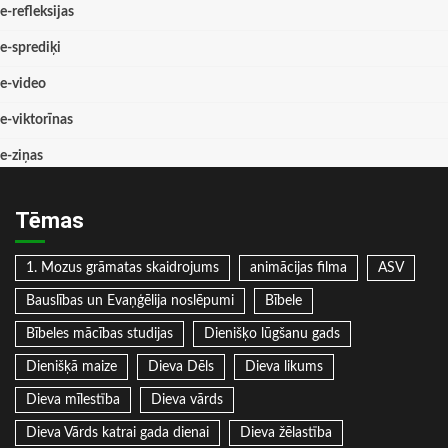
e-refleksijas
e-sprediķi
e-video
e-viktorīnas
e-ziņas
Tēmas
1. Mozus grāmatas skaidrojums
animācijas filma
ASV
Bauslības un Evaņģēlija noslēpumi
Bībele
Bībeles mācības studijas
Dienišķo lūgšanu gads
Dienišķā maize
Dieva Dēls
Dieva likums
Dieva mīlestība
Dieva vārds
Dieva Vārds katrai gada dienai
Dieva žēlastība