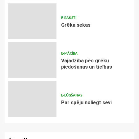
E-RAKSTI
Grēka sekas
E-MĀCĪBA
Vajadzība pēc grēku
piedošanas un ticības
E-LŪGŠANAS
Par spēju noliegt sevi