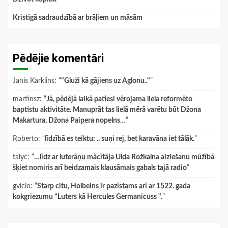
Kristīgā sadraudzībā ar brāļiem un māsām
Pēdējie komentāri
Janis Karklins
: “
"Gluži kā gājiens uz Aglonu.."
”
martinsz
: “
Jā, pēdējā laikā patiesi vērojama liela reformēto
baptistu aktivitāte. Manuprāt tas lielā mērā varētu būt Džona
Makartura, Džona Paipera nopelns…
”
Roberto
: “
līdzībā es teiktu: .. suņi rej, bet karavāna iet tālāk.
”
talyc
: “
…līdz ar luterāņu mācītāja Ulda Rožkalna aiziešanu mūžībā
šķiet nomiris arī beidzamais klausāmais gabals tajā radio
”
gviclo
: “
Starp citu, Holbeins ir pazīstams arī ar 1522. gada
kokgriezumu "Luters kā Hercules Germanicuss ".
”