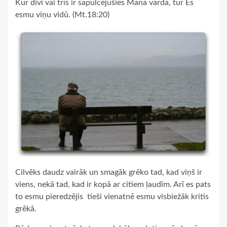
Kur divi vai trīs ir sapulcējušies Manā vārdā, tur Es
esmu viņu vidū. (Mt.18:20)
Cilvēks daudz vairāk un smagāk grēko tad, kad viņš ir
viens, nekā tad, kad ir kopā ar citiem ļaudīm. Arī es pats
to esmu pieredzējis ­ tieši vienatnē esmu visbiežāk kritis
grēkā.