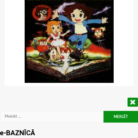
Meklēt:
e-BAZNĪCĀ