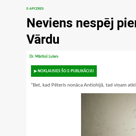
E-APCERES
Neviens nespēj pie
Vārdu
Dr. Mārtiņš Luters
▶ NOKLAUSIES ŠO E-PUBLIKĀCIJU
“Bet, kad Pēteris nonāca Antiohijā, tad viņam atklāt