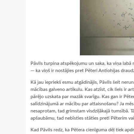
Pāvils turpina atspēkojumu un saka, ka viņa labā r
— ka viņš ir nostājies pret Pēteri Antiohijas draud
Kā jau iepriekš esmu atgādinājis, Pāvils šeit nerun
mācības galveno artikulu. Kas atzīst, cik liels ir 
pārējo uzskata par mazāk svarīgu. Kas gan ir Pēteri
salīdzinājumā ar mācību par attaisnošanu? Ja mēs 
nesaprotam, tad grimstam visdziļākajā tumsībā. Tād
apšaubāmu, tad nebīsties stāties pretī Pēterim v
Kad Pāvils redz, ka Pētera cienīguma dēļ tiek apd