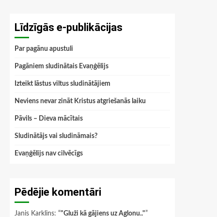
Līdzīgās e-publikācijas
Par pagānu apustuli
Pagāniem sludinātais Evaņģēlijs
Izteikt lāstus viltus sludinātājiem
Neviens nevar zināt Kristus atgriešanās laiku
Pāvils – Dieva mācītais
Sludinātājs vai sludināmais?
Evaņģēlijs nav cilvēcīgs
Pēdējie komentāri
Janis Karklins
: “
"Gluži kā gājiens uz Aglonu.."
”