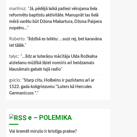
martinsz
: “
Jā, pēdējā laikā patiesi vērojama liela
reformēto baptistu aktivitāte. Manuprāt tas lielā
mērā varētu būt Džona Makartura, Džona Paipera
nopelns…
”
Roberto
: “
līdzībā es teiktu: .. suņi rej, bet karavāna
iet tālāk.
”
talyc
: “
…līdz ar luterāņu mācītāja Ulda Rožkalna
aiziešanu mūžībā šķiet nomiris arī beidzamais
klausāmais gabals tajā radio
”
gviclo
: “
Starp citu, Holbeins ir pazīstams arī ar
1522. gada kokgriezumu "Luters kā Hercules
Germanicuss ".
”
e – POLEMIKA
Vai kremēt mirušo ir kristīga prakse?