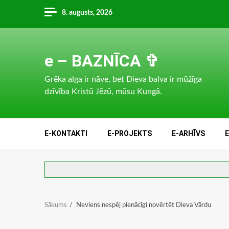
Skip
8. augusts, 2026
to
content
e – BAZNĪCA ✞
Grēka alga ir nāve, bet Dieva balva ir mūžīga
dzīvība Kristū Jēzū, mūsu Kungā.
E-KONTAKTI
E-PROJEKTS
E-ARHĪVS
Sākums
Neviens nespēj pienācīgi novērtēt Dieva Vārdu