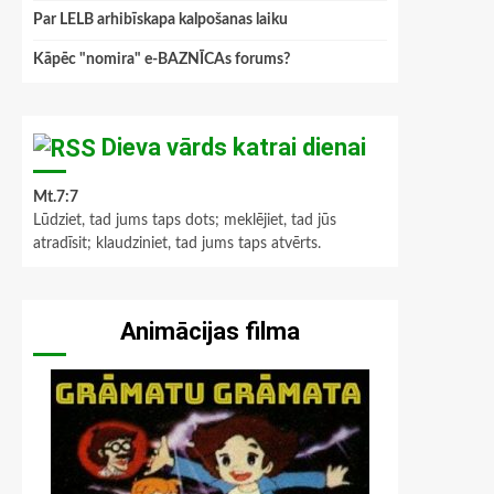
Par LELB arhibīskapa kalpošanas laiku
Kāpēc "nomira" e-BAZNĪCAs forums?
Dieva vārds katrai dienai
Mt.7:7
Lūdziet, tad jums taps dots; meklējiet, tad jūs
atradīsit; klaudziniet, tad jums taps atvērts.
Animācijas filma