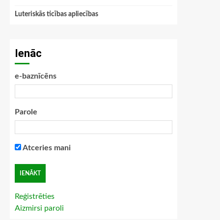
Luteriskās ticības apliecības
Ienāc
e-baznīcēns
Parole
Atceries mani
Reģistrēties
Aizmirsi paroli