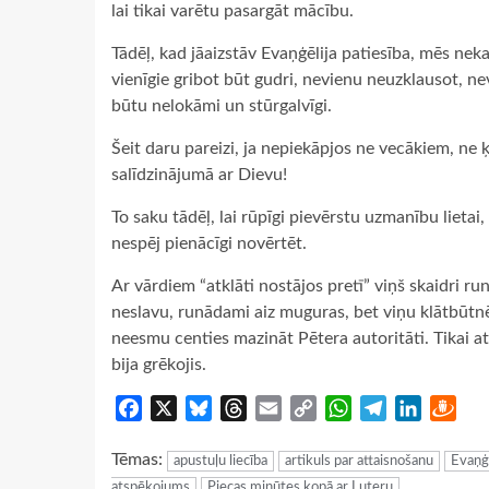
lai tikai varētu pasargāt mācību.
Tādēļ, kad jāaizstāv Evaņģēlija patiesība, mēs nek
vienīgie gribot būt gudri, nevienu neuzklausot, nev
būtu nelokāmi un stūrgalvīgi.
Šeit daru pareizi, ja nepiekāpjos ne vecākiem, ne 
salīdzinājumā ar Dievu!
To saku tādēļ, lai rūpīgi pievērstu uzmanību lieta
nespēj pienācīgi novērtēt.
Ar vārdiem “atklāti nostājos pretī” viņš skaidri r
neslavu, runādami aiz muguras, bet viņu klātbūtnē
neesmu centies mazināt Pētera autoritāti. Tikai at
bija grēkojis.
Facebook
X
Bluesky
Threads
Email
Copy
WhatsApp
Telegram
LinkedIn
Dra
Link
Tēmas:
apustuļu liecība
artikuls par attaisnošanu
Evaņģē
atspēkojums
Piecas minūtes kopā ar Luteru