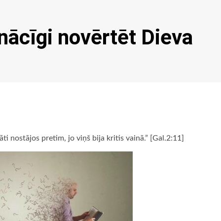
nācīgi novērtēt Dieva
i nostājos pretim, jo viņš bija kritis vainā.” [Gal.2:11]