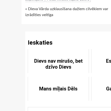
Continue
« Dieva Vārda uzklausīšana dažiem cilvēkiem var
izrādīties veltīga
Reading
Ieskaties
Dievs nav mirušo, bet
Es
dzīvo Dievs
Mans mīļais Dēls
Ga