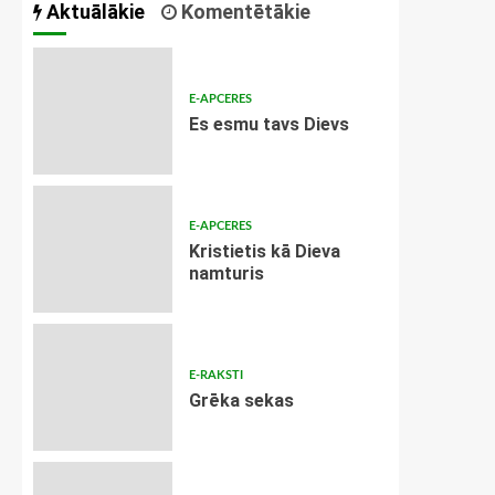
Aktuālākie
Komentētākie
E-APCERES
Es esmu tavs Dievs
E-APCERES
Kristietis kā Dieva
namturis
E-RAKSTI
Grēka sekas