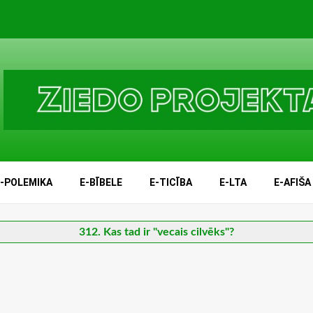
E-POLEMIKA
E-BĪBELE
E-TICĪBA
E-LTA
E-AFIŠA
312. Kas tad ir "vecais cilvēks"?