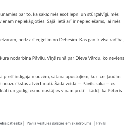
aunamies par to, ka saka: mēs esot lepni un stūrgalvīgi, mēs
ienam nepiekāpjoties. Šajā lietā arī ir nepieciešams, lai mēs
ķeizaram, nedz arī eņģelim no Debesīm. Kas gan ir visa radība,
i, kura nodarbina Pāvilu. Viņš runā par Dieva Vārdu, ko neviens
unā pretī indīgajam odzēm, sātana apustuļiem, kuri ceļ ļaudīm
 neuzdrīkstas atvērt muti. Šādā veidā — Pāvils saka — es
klāti un godīgi esmu nostājies viņam pretī – tādēļ, ka Pēteris
ugiem
lija patiesība
Pāvila vēstules galatiešiem skaidrojums
Pāvils