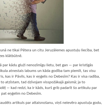
unā ne tikai Pētera un citu Jeruzālemes apustuļu liecība, bet
zes klātbūtnē.
ā par kādu gluži nenozīmīgu lietu, bet gan — par kristīgās
artikula atnestais labums un kāda godība tam piemīt, tas visu
s, kas ir Pāvils, kas ir eņģelis no Debesīm? Kas ir visa radība,
to atzīstam, tad dzīvojam visspožākajā gaismā; ja to
ēļ — kad redzi, ka ir kāds, kurš grib padarīt šo artikulu par
ai pat eņģelim no Debesīm.
raudēts artikuls par attaisnošanu, viņš neievēro apustuļa godu,