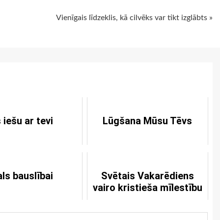
Vienīgais līdzeklis, kā cilvēks var tikt izglābts »
 iešu ar tevi
Lūgšana Mūsu Tēvs
ls bauslībai
Svētais Vakarēdiens
vairo kristieša mīlestību