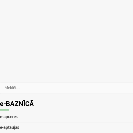
Meklēt:
e-BAZNĪCĀ
e-apceres
e-aptaujas