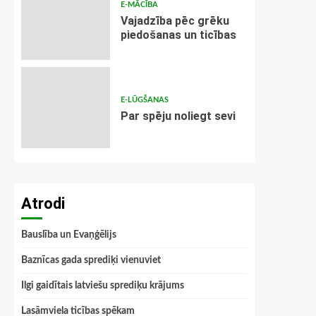
E-MĀCĪBA
Vajadzība pēc grēku
piedošanas un ticības
E-LŪGŠANAS
Par spēju noliegt sevi
Atrodi
Bauslība un Evaņģēlijs
Baznīcas gada sprediķi vienuviet
Ilgi gaidītais latviešu sprediķu krājums
Lasāmviela ticības spēkam