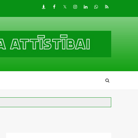
Draugiem
Facebook
Twitter
Instagram
LinkedIn
whatsapp
RSS