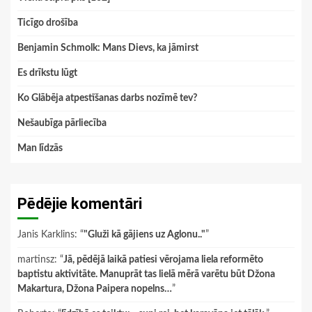
Ticīgo drošība
Benjamin Schmolk: Mans Dievs, ka jāmirst
Es drīkstu lūgt
Ko Glābēja atpestīšanas darbs nozīmē tev?
Nešaubīga pārliecība
Man līdzās
Pēdējie komentāri
Janis Karklins
: “
"Gluži kā gājiens uz Aglonu.."
”
martinsz
: “
Jā, pēdējā laikā patiesi vērojama liela reformēto
baptistu aktivitāte. Manuprāt tas lielā mērā varētu būt Džona
Makartura, Džona Paipera nopelns…
”