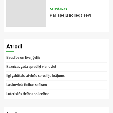
E-LŪGŠANAS
Par spēju noliegt sevi
Atrodi
Bauslība un Evaņģēlijs
Baznīcas gada sprediķi vienuviet
Ilgi gaidītais latviešu sprediķu krājums
Lasāmviela ticības spēkam
Luteriskās ticības apliecības