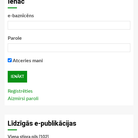
Ienāc
e-baznīcēns
Parole
Atceries mani
Reģistrēties
Aizmirsi paroli
Līdzīgās e-publikācijas
Viena stipra pils [102]