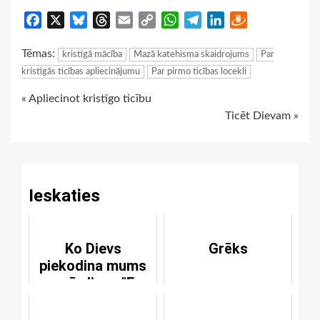
Facebook
X
Bluesky
Threads
Email
Copy
WhatsApp
Telegram
LinkedIn
Draugiem
Link
Tēmas:
kristīgā mācība
Mazā katehisma skaidrojums
Par
kristīgās ticības apliecinājumu
Par pirmo ticības locekli
Continue
« Apliecinot kristīgo ticību
Ticēt Dievam »
Reading
Ieskaties
Ko Dievs
Grēks
piekodina mums
ar vārdiem: "Es
esmu taisnīgs
Dievs"?