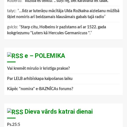
Roberto
: “
līdzībā es teiktu: .. suņi rej, bet karavāna iet tālāk.
”
talyc
: “
…līdz ar luterāņu mācītāja Ulda Rožkalna aiziešanu mūžībā
šķiet nomiris arī beidzamais klausāmais gabals tajā radio
”
gviclo
: “
Starp citu, Holbeins ir pazīstams arī ar 1522. gada
kokgriezumu "Luters kā Hercules Germanicuss ".
”
e – POLEMIKA
Vai kremēt mirušo ir kristīga prakse?
Par LELB arhibīskapa kalpošanas laiku
Kāpēc "nomira" e-BAZNĪCAs forums?
Dieva vārds katrai dienai
Ps.25:5