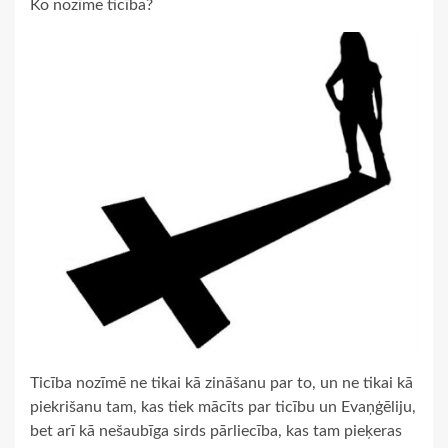
Ko nozīme ticība?
Ticība nozīmē ne tikai kā zināšanu par to, un ne tikai kā
piekrišanu tam, kas tiek mācīts par ticību un Evaņģēliju,
bet arī kā nešaubīga sirds pārliecība, kas tam pieķeras