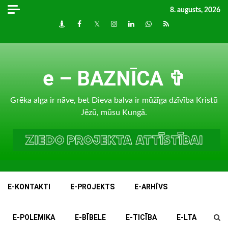
Skip
8. augusts, 2026
to
Draugiem
Facebook
Twitter
Instagram
LinkedIn
whatsapp
RSS
content
e – BAZNĪCA ✞
Grēka alga ir nāve, bet Dieva balva ir mūžīga dzīvība Kristū
Jēzū, mūsu Kungā.
E-KONTAKTI
E-PROJEKTS
E-ARHĪVS
E-POLEMIKA
E-BĪBELE
E-TICĪBA
E-LTA