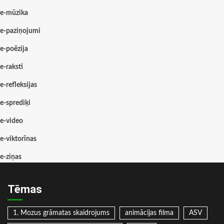
e-mūzika
e-paziņojumi
e-poēzija
e-raksti
e-refleksijas
e-sprediķi
e-video
e-viktorīnas
e-ziņas
Tēmas
1. Mozus grāmatas skaidrojums
animācijas filma
ASV