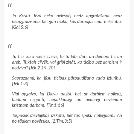
Jo Kristū Jēzū neko neiespēj nedz apgraizīšana, nedz
neapgraizīšana, bet gan ticība, kas darbojas caur mīlestību.
[Gal.5:6]
Tu tici, ka ir viens Dievs, to tu labi dari; arī dēmoni tic un
dreb. Tukšais cilvēk, vai gribi zināt, ka ticība bez darbiem ir
nedzīva? [Jēk.2.19-20]
Saprazdami, ka jūsu ticības pārbaudīšana rada izturību.
[Jēk.1:3]
Viņi apgalvo, ka Dievu pazīst, bet ar darbiem noliedz,
būdami neganti, nepaklausīgi un nederīgi nevienam
krietnam darbam. [Tit.1:16]
Tērpušies dievbijības izskatā, bet tās spēku noliegdami. Arī
no tādiem novērsies. [2.Tim.3:5]