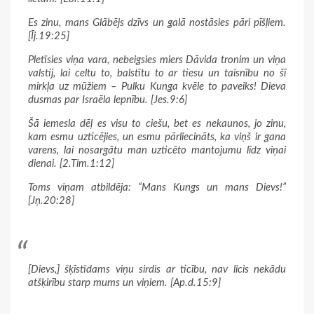
Es zinu, mans Glābējs dzīvs un galā nostāsies pāri pīšļiem.
[Īj.19:25]
Pletīsies viņa vara, nebeigsies miers Dāvida tronim un viņa
valstij, lai celtu to, balstītu to ar tiesu un taisnību no šī
mirkļa uz mūžiem – Pulku Kunga kvēle to paveiks! Dieva
dusmas par Israēla lepnību. [Jes.9:6]
Šā iemesla dēļ es visu to ciešu, bet es nekaunos, jo zinu,
kam esmu uzticējies, un esmu pārliecināts, ka viņš ir gana
varens, lai nosargātu man uzticēto mantojumu līdz viņai
dienai. [2.Tim.1:12]
Toms viņam atbildēja: “Mans Kungs un mans Dievs!”
[Jņ.20:28]
[Dievs,] šķīstīdams viņu sirdis ar ticību, nav licis nekādu
atšķirību starp mums un viņiem. [Ap.d.15:9]