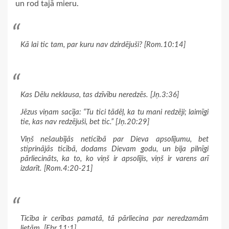
un rod tajā mieru.
Kā lai tic tam, par kuru nav dzirdējuši? [Rom.10:14]
Kas Dēlu neklausa, tas dzīvību neredzēs. [Jņ.3:36]
Jēzus viņam sacīja: “Tu tici tādēļ, ka tu mani redzēji; laimīgi
tie, kas nav redzējuši, bet tic.” [Jņ.20:29]
Viņš nešaubījās neticībā par Dieva apsolījumu, bet
stiprinājās ticībā, dodams Dievam godu, un bija pilnīgi
pārliecināts, ka to, ko viņš ir apsolījis, viņš ir varens arī
izdarīt. [Rom.4:20-21]
Ticība ir cerības pamatā, tā pārliecina par neredzamām
lietām. [Ebr.11:1]