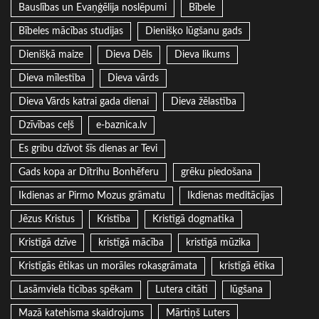
Bauslības un Evaņģēlija noslēpumi
Bībele
Bībeles mācības studijas
Dienišķo lūgšanu gads
Dienišķā maize
Dieva Dēls
Dieva likums
Dieva mīlestība
Dieva vārds
Dieva Vārds katrai gada dienai
Dieva žēlastība
Dzīvības ceļš
e-baznica.lv
Es gribu dzīvot šīs dienas ar Tevi
Gads kopa ar Dītrihu Bonhēferu
grēku piedošana
Ikdienas ar Pirmo Mozus grāmatu
Ikdienas meditācijas
Jēzus Kristus
Kristība
Kristīgā dogmatika
Kristīgā dzīve
kristīgā mācība
kristīgā mūzika
Kristīgās ētikas un morāles rokasgrāmata
kristīgā ētika
Lasāmviela ticības spēkam
Lutera citāti
lūgšana
Mazā katehisma skaidrojums
Mārtiņš Luters