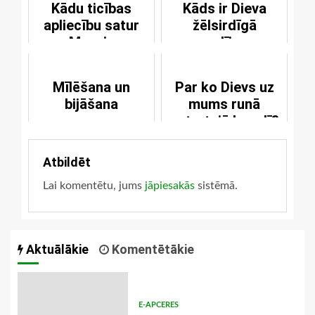
Kādu ticības
Kāds ir Dieva
apliecību satur
žēlsirdīgā
Mazais
apsolījuma
Katehisms?
mērķis?
Mīlēšana un
Par ko Dievs uz
bijāšana
mums runā
ceturtajā bauslī?
Atbildēt
Lai komentētu, jums
jāpiesakās
sistēmā.
Aktuālākie
Komentētākie
E-APCERES