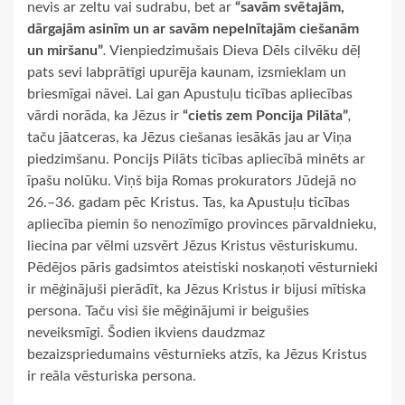
nevis ar zeltu vai sudrabu, bet ar
“savām svētajām,
dārgajām asinīm un ar savām nepelnītajām ciešanām
un miršanu”
.
Vienpiedzimušais Dieva Dēls cilvēku dēļ
pats sevi labprātīgi upurēja kaunam, izsmieklam un
briesmīgai nāvei. Lai gan
Apustuļu ticības apliecības
vārdi norāda, ka Jēzus ir
“cietis zem Poncija Pilāta”
,
taču jāatceras, ka Jēzus ciešanas iesākās jau ar Viņa
piedzimšanu. Poncijs Pilāts ticības apliecībā minēts ar
īpašu nolūku. Viņš bija Romas prokurators Jūdejā no
26.–36. gadam pēc Kristus. Tas, ka Apustuļu ticības
apliecība piemin šo nenozīmīgo provinces pārvaldnieku,
liecina par vēlmi uzsvērt Jēzus Kristus vēsturiskumu.
Pēdējos pāris gadsimtos ateistiski noskaņoti vēsturnieki
ir mēģinājuši pierādīt, ka Jēzus Kristus ir bijusi mītiska
persona. Taču visi šie mēģinājumi ir beigušies
neveiksmīgi. Šodien ikviens daudzmaz
bezaizspriedumains vēsturnieks atzīs, ka Jēzus Kristus
ir reāla vēsturiska persona.