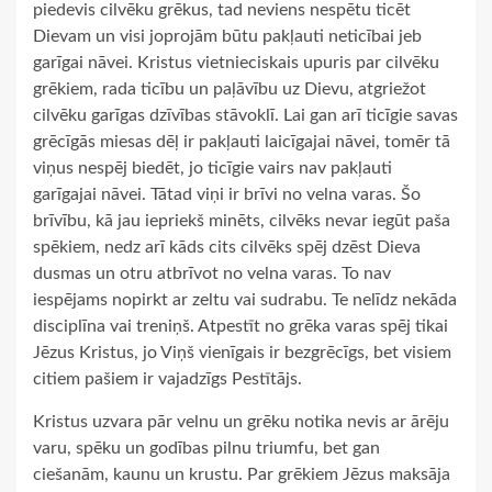
piedevis cilvēku grēkus, tad neviens nespētu ticēt
Dievam un visi joprojām būtu pakļauti neticībai jeb
garīgai nāvei. Kristus vietnieciskais upuris par cilvēku
grēkiem, rada ticību un paļāvību uz Dievu, atgriežot
cilvēku garīgas dzīvības stāvoklī. Lai gan arī ticīgie savas
grēcīgās miesas dēļ ir pakļauti laicīgajai nāvei, tomēr tā
viņus nespēj biedēt, jo ticīgie vairs nav pakļauti
garīgajai nāvei. Tātad viņi ir brīvi no velna varas. Šo
brīvību, kā jau iepriekš minēts, cilvēks nevar iegūt paša
spēkiem, nedz arī kāds cits cilvēks spēj dzēst Dieva
dusmas un otru atbrīvot no velna varas. To nav
iespējams nopirkt ar zeltu vai sudrabu. Te nelīdz nekāda
disciplīna vai treniņš. Atpestīt no grēka varas spēj tikai
Jēzus Kristus, jo Viņš vienīgais ir bezgrēcīgs, bet visiem
citiem pašiem ir vajadzīgs Pestītājs.
Kristus uzvara pār velnu un grēku notika nevis ar ārēju
varu, spēku un godības pilnu triumfu, bet gan
ciešanām, kaunu un krustu. Par grēkiem Jēzus maksāja