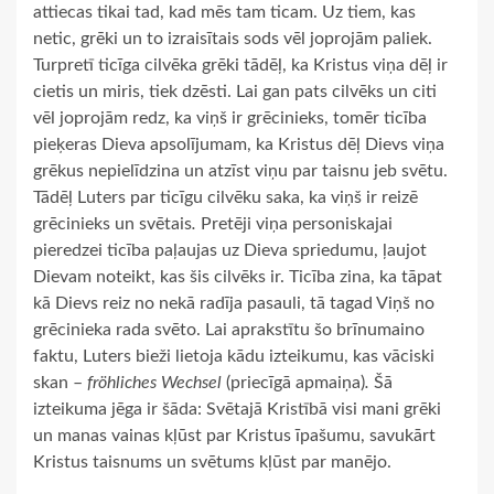
attiecas tikai tad, kad mēs tam ticam. Uz tiem, kas
netic, grēki un to izraisītais sods vēl joprojām paliek.
Turpretī ticīga cilvēka grēki tādēļ, ka Kristus viņa dēļ ir
cietis un miris, tiek dzēsti. Lai gan pats cilvēks un citi
vēl joprojām redz, ka viņš ir grēcinieks, tomēr ticība
pieķeras Dieva apsolījumam, ka Kristus dēļ Dievs viņa
grēkus nepielīdzina un atzīst viņu par taisnu jeb svētu.
Tādēļ Luters par ticīgu cilvēku saka, ka viņš ir reizē
grēcinieks un svētais
.
Pretēji viņa personiskajai
pieredzei ticība paļaujas uz Dieva spriedumu, ļaujot
Dievam noteikt, kas šis cilvēks ir. Ticība zina, ka tāpat
kā Dievs reiz no nekā radīja pasauli, tā tagad Viņš no
grēcinieka rada svēto. Lai aprakstītu šo brīnumaino
faktu, Luters bieži lietoja kādu izteikumu, kas vāciski
skan –
fröhliches Wechsel
(priecīgā apmaiņa)
.
Šā
izteikuma jēga ir šāda: Svētajā Kristībā visi mani grēki
un manas vainas kļūst par Kristus īpašumu, savukārt
Kristus taisnums un svētums kļūst par manējo.