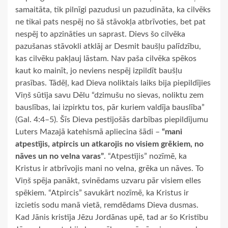
samaitāta, tik pilnīgi pazudusi un pazudināta, ka cilvēks
ne tikai pats nespēj no šā stāvokļa atbrīvoties, bet pat
nespēj to apzināties un saprast. Dievs šo cilvēka
pazušanas stāvokli atklāj ar Desmit baušļu palīdzību,
kas cilvēku pakļauj lāstam. Nav paša cilvēka spēkos
kaut ko mainīt, jo neviens nespēj izpildīt baušļu
prasības. Tādēļ, kad Dieva noliktais laiks bija piepildījies
Viņš sūtīja savu Dēlu “dzimušu no sievas, noliktu zem
bauslības, lai izpirktu tos, pār kuriem valdīja bauslība”
(Gal. 4:4–5). Šīs Dieva pestījošās darbības piepildījumu
Luters Mazajā katehismā apliecina šādi –
“mani
atpestījis, atpircis un atkarojis no visiem grēkiem, no
nāves un no velna varas”
. “Atpestījis” nozīmē, ka
Kristus ir atbrīvojis mani no velna, grēka un nāves. To
Viņš spēja panākt, svinēdams uzvaru pār visiem elles
spēkiem. “Atpircis” savukārt nozīmē, ka Kristus ir
izcietis sodu manā vietā, remdēdams Dieva dusmas.
Kad Jānis kristīja Jēzu Jordānas upē, tad ar šo Kristību