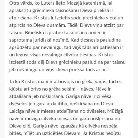
Otrs vārds, ko Luters lieto Mazajā katehismā, lai
aprakstītu grēcinieka taisnošanu Dieva priekšā ir
atpirkšana. Kristus ir izcietis sodu grēcinieka vietā un
atpircis no Dieva dusmām. Tādēļ Dievs viņu atzīst par
taisnu. Bībeliskā izpratnē taisnošana arvien ir
saprotama juridiskā nozīmē. Kad tiesnesis pasludina
apsūdzēto par nevainīgu, tad viņš tāds arī patiešām ir
un iegūst visas nevainīga cilvēka tiesības. Kristus
izciestā soda dēļ Dievs grēcinieku pasludina par taisnu
jeb nevainīgu un viņš Dieva priekšā tāds arī ir.
Tā kā Kristus mani ir atbrīvojis no grēka varas, tad es
kļūstu arī brīvs no grēka sekām – nāves. Nāve ir
atdalīšana jeb nošķiršana. Garīga nāve ir cilvēka
dvēseles jeb gara atdalītība, nošķiršana no Dieva.
Laicīga nāve ir miesas atdalīšana no dvēseles. Mūžīgā
nāve ir mūžīga cilvēka miesas un gara nošķiršana no
Dieva ellē. Garīgā nāve izpaužas kā cilvēka nespēja
bīties, mīlēt un uzticēties Dievam. Ja Kristus nebūtu