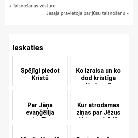
Continue
« Taisnošanas vēsture
Jesaja pravietoja par jūsu taisnošanu »
Reading
Ieskaties
Spējīgi piedot
Ko izraisa un ko
Kristū
dod kristīga
lūgšana?
Par Jāņa
Kur atrodamas
evaņģēlija
ziņas par Jēzus
sarakstīšanas
Kristus dzīvi?
iemesliem