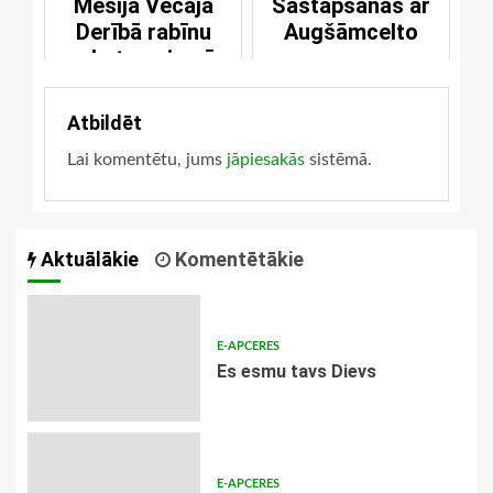
Mesija Vecajā
Sastapšanās ar
Derībā rabīnu
Augšāmcelto
rakstu gaismā
Atbildēt
Lai komentētu, jums
jāpiesakās
sistēmā.
Aktuālākie
Komentētākie
E-APCERES
Es esmu tavs Dievs
E-APCERES