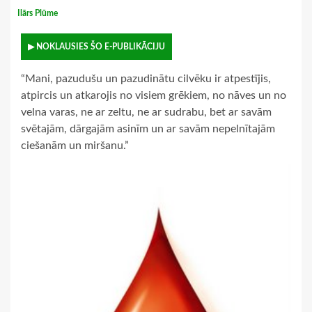
Ilārs Plūme
▶ NOKLAUSIES ŠO E-PUBLIKĀCIJU
“Mani, pazudušu un pazudinātu cilvēku ir atpestījis,
atpircis un atkarojis no visiem grēkiem, no nāves un no
velna varas, ne ar zeltu, ne ar sudrabu, bet ar savām
svētajām, dārgajām asinīm un ar savām nepelnītajām
ciešanām un miršanu.”