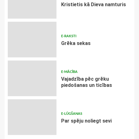
Kristietis kā Dieva namturis
E-RAKSTI
Grēka sekas
E-MĀCĪBA
Vajadzība pēc grēku
piedošanas un ticības
E-LŪGŠANAS
Par spēju noliegt sevi