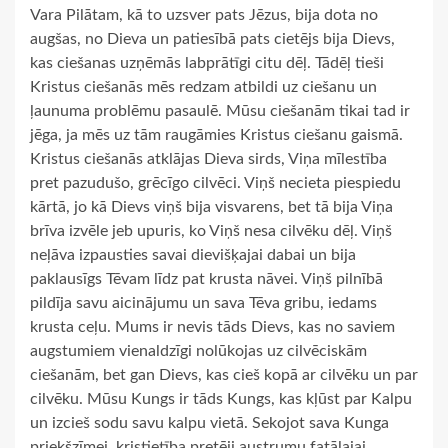
Vara Pilātam, kā to uzsver pats Jēzus, bija dota no
augšas, no Dieva un patiesībā pats cietējs bija Dievs,
kas ciešanas uzņēmās labprātīgi citu dēļ. Tādēļ tieši
Kristus ciešanās mēs redzam atbildi uz ciešanu un
ļaunuma problēmu pasaulē. Mūsu ciešanām tikai tad ir
jēga, ja mēs uz tām raugāmies Kristus ciešanu gaismā.
Kristus ciešanās atklājas Dieva sirds, Viņa mīlestība
pret pazudušo, grēcīgo cilvēci. Viņš necieta piespiedu
kārtā, jo kā Dievs viņš bija visvarens, bet tā bija Viņa
brīva izvēle jeb upuris, ko Viņš nesa cilvēku dēļ. Viņš
neļāva izpausties savai dievišķajai dabai un bija
paklausīgs Tēvam līdz pat krusta nāvei. Viņš pilnībā
pildīja savu aicinājumu un sava Tēva gribu, iedams
krusta ceļu. Mums ir nevis tāds Dievs, kas no saviem
augstumiem vienaldzīgi nolūkojas uz cilvēciskām
ciešanām, bet gan Dievs, kas cieš kopā ar cilvēku un par
cilvēku. Mūsu Kungs ir tāds Kungs, kas kļūst par Kalpu
un izcieš sodu savu kalpu vietā. Sekojot sava Kunga
priekšzīmei, kristietība pretēji austrumu fatālajai