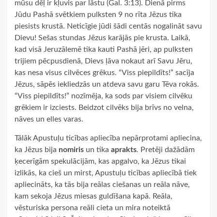
mūsu dēļ ir kļuvis par lāstu (Gal. 3:13). Dienā pirms
Jūdu Pashā svētkiem pulksten 9 no rīta Jēzus tika
piesists krustā. Neticīgie jūdi šādi centās nogalināt savu
Dievu! Sešas stundas Jēzus karājās pie krusta. Laikā,
kad visā Jeruzālemē tika kauti Pashā jēri, ap pulksten
trijiem pēcpusdienā, Dievs ļāva nokaut arī Savu Jēru,
kas nesa visus cilvēces grēkus. “Viss piepildīts!” sacīja
Jēzus, sāpēs iekliedzās un atdeva savu garu Tēva rokās.
“Viss piepildīts!” nozīmēja, ka sods par visiem cilvēku
grēkiem ir izciests. Beidzot cilvēks bija brīvs no velna,
nāves un elles varas.
Tālāk Apustuļu ticības apliecība nepārprotami apliecina,
ka Jēzus bija
nomiris
un tika
aprakts
.
Pretēji dažādām
ķecerīgām spekulācijām, kas apgalvo, ka Jēzus tikai
izlikās, ka cieš un mirst, Apustuļu ticības apliecībā tiek
apliecināts, ka tās bija reālas ciešanas un reāla nāve,
kam sekoja Jēzus miesas guldīšana kapā. Reāla,
vēsturiska persona reāli cieta un mira noteiktā