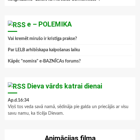
e – POLEMIKA
Vai kremēt mirušo ir kristīga prakse?
Par LELB arhibīskapa kalpošanas laiku
Kāpēc "nomira" e-BAZNĪCAs forums?
Dieva vārds katrai dienai
Ap.d.16:34
Viņš tos veda savā namā, sēdināja pie galda un priecājās ar visu
savu namu, ka ticēja Dievam.
Animācijas filma