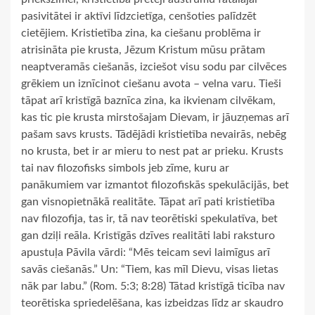
pasivitātei
ir aktīvi līdzcietīga, cenšoties palīdzēt
cietējiem. Kristietība zina, ka ciešanu problēma ir
atrisināta pie krusta, Jēzum Kristum mūsu prātam
neaptveramās ciešanās, izciešot visu sodu par cilvēces
grēkiem un iznīcinot ciešanu avota – velna varu. Tieši
tāpat arī kristīgā baznīca zina, ka ikvienam cilvēkam,
kas tic pie krusta mirstošajam Dievam, ir jāuzņemas arī
pašam savs krusts. Tādējādi kristietība nevairās, nebēg
no krusta, bet ir ar mieru to nest pat ar prieku. Krusts
tai nav filozofisks simbols jeb zīme, kuru ar
panākumiem var izmantot filozofiskās spekulācijās, bet
gan visnopietnākā realitāte. Tāpat arī pati kristietība
nav filozofija, tas ir, tā nav teorētiski spekulatīva, bet
gan dziļi reāla. Kristīgās dzīves realitāti labi raksturo
apustuļa Pāvila vārdi: “Mēs teicam sevi laimīgus arī
savās ciešanās.” Un: “Tiem, kas mīl Dievu, visas lietas
nāk par labu.” (Rom. 5:3; 8:28) Tātad kristīgā ticība nav
teorētiska spriedelēšana, kas izbeidzas līdz ar skaudro