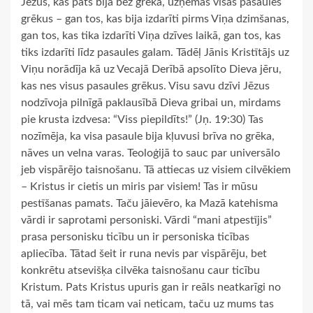
Jēzus, kas pats bija bez grēka, uzņēmās visas pasaules
grēkus – gan tos, kas bija izdarīti pirms Viņa dzimšanas,
gan tos, kas tika izdarīti Viņa dzīves laikā, gan tos, kas
tiks izdarīti līdz pasaules galam. Tādēļ Jānis Kristītājs uz
Viņu norādīja kā uz Vecajā Derībā apsolīto Dieva jēru,
kas nes visus pasaules grēkus. Visu savu dzīvi Jēzus
nodzīvoja pilnīgā paklausībā Dieva gribai un, mirdams
pie krusta izdvesa: “Viss piepildīts!” (Jņ. 19:30) Tas
nozīmēja, ka visa pasaule bija kļuvusi brīva no grēka,
nāves un velna varas. Teoloģijā to sauc par universālo
jeb vispārējo taisnošanu. Tā attiecas uz visiem cilvēkiem
– Kristus ir cietis un miris par visiem! Tas ir mūsu
pestīšanas pamats. Taču jāievēro, ka Mazā katehisma
vārdi ir saprotami personiski. Vārdi “mani atpestījis”
prasa personisku ticību un ir personiska ticības
apliecība. Tātad šeit ir runa nevis par vispārēju, bet
konkrētu atsevišķa cilvēka taisnošanu caur ticību
Kristum. Pats Kristus upuris gan ir reāls neatkarīgi no
tā, vai mēs tam ticam vai neticam, taču uz mums tas