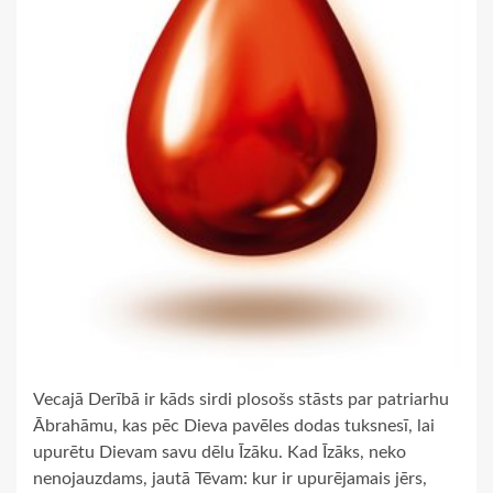
Vecajā Derībā ir kāds sirdi plosošs stāsts par patriarhu
Ābrahāmu, kas pēc Dieva pavēles dodas tuksnesī, lai
upurētu Dievam savu dēlu Īzāku. Kad Īzāks, neko
nenojauzdams, jautā Tēvam: kur ir upurējamais jērs,