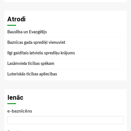
Atrodi
Bauslība un Evaņģēlijs
Baznīcas gada sprediķi vienuviet
Ilgi gaidītais latviešu sprediķu krājums
Lasāmviela ticības spēkam
Luteriskās ticības apliecības
Ienāc
e-baznīcēns