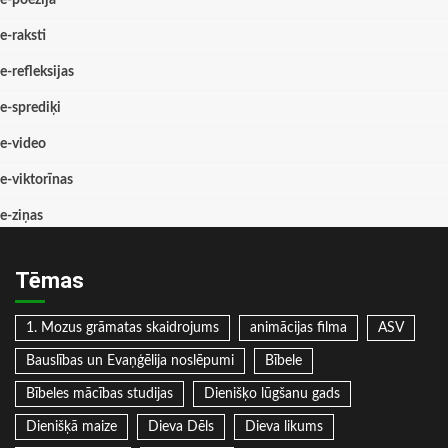
e-raksti
e-refleksijas
e-sprediķi
e-video
e-viktorīnas
e-ziņas
Tēmas
1. Mozus grāmatas skaidrojums
animācijas filma
ASV
Bauslības un Evaņģēlija noslēpumi
Bībele
Bībeles mācības studijas
Dienišķo lūgšanu gads
Dienišķā maize
Dieva Dēls
Dieva likums