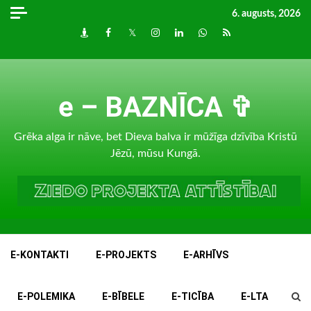
Skip
6. augusts, 2026
to
Draugiem
Facebook
Twitter
Instagram
LinkedIn
whatsapp
RSS
content
e – BAZNĪCA ✞
Grēka alga ir nāve, bet Dieva balva ir mūžīga dzīvība Kristū
Jēzū, mūsu Kungā.
E-KONTAKTI
E-PROJEKTS
E-ARHĪVS
E-POLEMIKA
E-BĪBELE
E-TICĪBA
E-LTA