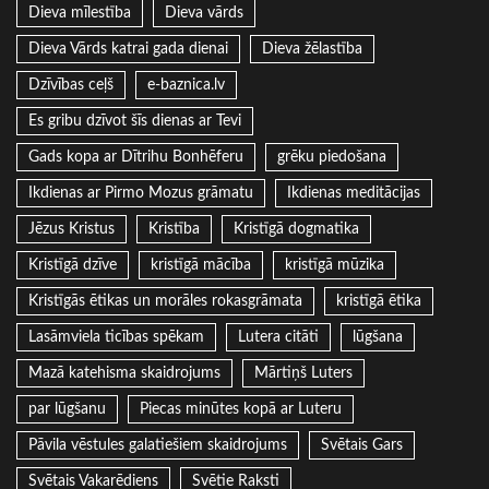
Dieva mīlestība
Dieva vārds
Dieva Vārds katrai gada dienai
Dieva žēlastība
Dzīvības ceļš
e-baznica.lv
Es gribu dzīvot šīs dienas ar Tevi
Gads kopa ar Dītrihu Bonhēferu
grēku piedošana
Ikdienas ar Pirmo Mozus grāmatu
Ikdienas meditācijas
Jēzus Kristus
Kristība
Kristīgā dogmatika
Kristīgā dzīve
kristīgā mācība
kristīgā mūzika
Kristīgās ētikas un morāles rokasgrāmata
kristīgā ētika
Lasāmviela ticības spēkam
Lutera citāti
lūgšana
Mazā katehisma skaidrojums
Mārtiņš Luters
par lūgšanu
Piecas minūtes kopā ar Luteru
Pāvila vēstules galatiešiem skaidrojums
Svētais Gars
Svētais Vakarēdiens
Svētie Raksti