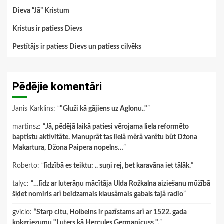
Dieva “Jā” Kristum
Kristus ir patiess Dievs
Pestītājs ir patiess Dievs un patiess cilvēks
Pēdējie komentāri
Janis Karklins
: “
"Gluži kā gājiens uz Aglonu.."
”
martinsz
: “
Jā, pēdējā laikā patiesi vērojama liela reformēto
baptistu aktivitāte. Manuprāt tas lielā mērā varētu būt Džona
Makartura, Džona Paipera nopelns…
”
Roberto
: “
līdzībā es teiktu: .. suņi rej, bet karavāna iet tālāk.
”
talyc
: “
…līdz ar luterāņu mācītāja Ulda Rožkalna aiziešanu mūžībā
šķiet nomiris arī beidzamais klausāmais gabals tajā radio
”
gviclo
: “
Starp citu, Holbeins ir pazīstams arī ar 1522. gada
kokgriezumu "Luters kā Hercules Germanicuss ".
”