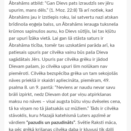
Ābrahāms atbild: “Gan Dievs pats izraudzīs sev jēru
upurim, mans dēls.” (1. Moz. 22:8) Tā arī notiek, kad
Ābrahāms jau ir izstiepis roku, lai satvertu nazi atskan
brīdinoša eņģeļa balss, un Ābrahāms ierauga tuksneša
krūmos sapinušos aunu, ko Dievs sūtījis, lai tas kļūtu
par upuri Īzāka vietā. Lai gan šā stāsta saturs ir
Ābrahāma ticība, tomēr tas uzskatāmi parāda arī, ka
patiesais upuris par cilvēka vainu būs paša Dieva
sagādātais Jērs. Upuris par cilvēka grēku ir jādod
Dievam pašam, jo cilvēka upuri šim nolūkam nav
piemēroti. Cilvēka bezspēcība grēka un tam sekojošās
nāves priekšā ir skaidri apliecināta, piemēram, 49.
psalma 8. un 9. pantā: “Neviens ar naudu nevar savu
brāli izpirkt, nedz Dievam dot par viņu atpirkšanas
maksu no nāves – visai augsta būtu viņu dvēseles cena,
tā ka viņam no tā jāatsakās uz mūžiem.” Tāds ir cilvēka
stāvoklis, kuru Mazajā katehismā
Luters apzīmē ar
vārdiem
“pazudis un pazudināts”
. Svētie Raksti māca,
ka pēc grēkā krišanas cilvēka daba ir kļuvusi tik dziļi