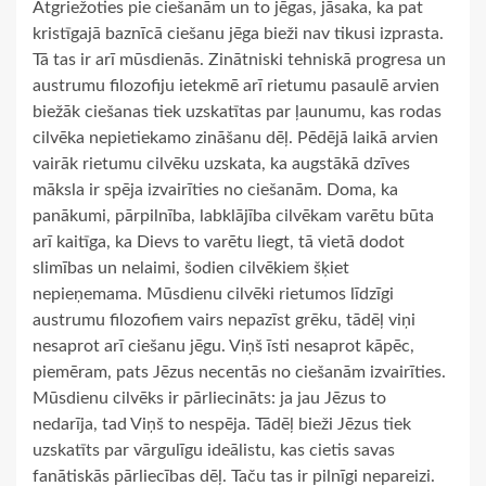
Atgriežoties pie ciešanām un to jēgas, jāsaka, ka pat
kristīgajā baznīcā ciešanu jēga bieži nav tikusi izprasta.
Tā tas ir arī mūsdienās. Zinātniski tehniskā progresa un
austrumu filozofiju ietekmē arī rietumu pasaulē arvien
biežāk ciešanas tiek uzskatītas par ļaunumu, kas rodas
cilvēka nepietiekamo zināšanu dēļ. Pēdējā laikā arvien
vairāk rietumu cilvēku uzskata, ka augstākā dzīves
māksla ir spēja izvairīties no ciešanām. Doma, ka
panākumi, pārpilnība, labklājība cilvēkam varētu būta
arī kaitīga, ka Dievs to varētu liegt, tā vietā dodot
slimības un nelaimi, šodien cilvēkiem šķiet
nepieņemama. Mūsdienu cilvēki rietumos līdzīgi
austrumu filozofiem vairs nepazīst grēku, tādēļ viņi
nesaprot arī ciešanu jēgu. Viņš īsti nesaprot kāpēc,
piemēram, pats Jēzus necentās no ciešanām izvairīties.
Mūsdienu cilvēks ir pārliecināts: ja jau Jēzus to
nedarīja, tad Viņš to nespēja. Tādēļ bieži Jēzus tiek
uzskatīts par vārgulīgu ideālistu, kas cietis savas
fanātiskās pārliecības dēļ. Taču tas ir pilnīgi nepareizi.