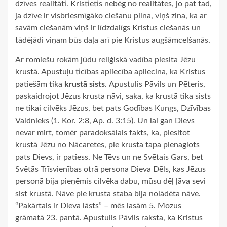
dzīves realitāti. Kristietis nebēg no realitātes, jo pat tad,
ja dzīve ir visbriesmīgāko ciešanu pilna, viņš zina, ka ar
savām ciešanām viņš ir līdzdalīgs Kristus ciešanās un
tādējādi viņam būs daļa arī pie Kristus augšāmcelšanās.
Ar romiešu rokām jūdu reliģiskā vadība piesita Jēzu
krustā. Apustuļu ticības apliecība
apliecina, ka Kristus
patiešām tika
krustā sists
.
Apustulis Pāvils un Pēteris,
paskaidrojot Jēzus krusta nāvi, saka, ka krustā tika sists
ne tikai cilvēks Jēzus, bet pats Godības Kungs, Dzīvības
Valdnieks (1. Kor. 2:8, Ap. d. 3:15). Un lai gan Dievs
nevar mirt, tomēr paradoksālais fakts, ka, piesitot
krustā Jēzu no Nācaretes, pie krusta tapa pienaglots
pats Dievs, ir patiess. Ne Tēvs un ne Svētais Gars, bet
Svētās Trīsvienības otrā persona Dieva Dēls, kas Jēzus
personā bija pieņēmis cilvēka dabu, mūsu dēļ ļāva sevi
sist krustā. Nāve pie krusta staba bija nolādēta nāve.
“Pakārtais ir Dieva lāsts” – mēs lasām 5. Mozus
grāmatā 23. pantā. Apustulis Pāvils raksta, ka Kristus