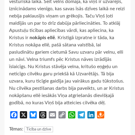
vēsturiskā laikā. Šeit velns domāja, ka viņš ir uzvarējis,
iznīcinādams vienīgo, kas savas īsās dzīves laikā ne reizi
nebija paklausījis viņam un grēkojis. Taču Viņš ļoti
maldījās un par to drīz dabūja pārliecināties. To atklāj
Apustuļu ticības apliecības vārdi, kas apliecina, ka
Kristus ir
nokāpis ellē
.
Kristīgā izpratne ir tāda, ka
Kristus nokāpa ellē, pašā sātana valstībā, lai
pasludinātu gariem cietumā Savu uzvaru pār velnu, elli
un nāvi. Velna triumfs pēc Kristus nāves izrādījās
īslaicīgs. Nu Kristus stāvēja velna, kritušo eņģeļu un
neticīgo cilvēku garu priekšā kā Uzvarētājs. Tā bija
uzvara, kuru ticīgie gaidīja jau vairākus gadu tūkstošus.
Nu cilvēka pestīšanas darbs bija paveikts, un ar Kristus
nokāpšanu ellē iesākās Viņa atgriešanās dievišķajā
godībā, no kuras Viņš bija atteicies cilvēka dēļ.
Facebook
X
Bluesky
Threads
Email
Copy
WhatsApp
Telegram
LinkedIn
Draugiem
Link
Tēmas:
Ticība un dzīve