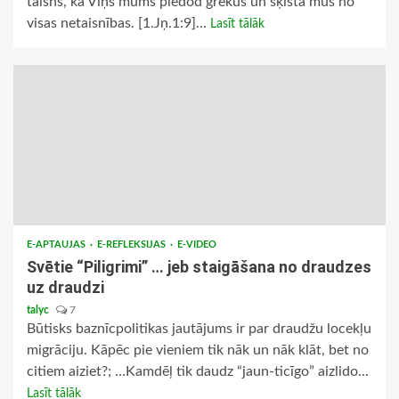
taisns, ka Viņš mums piedod grēkus un šķīsta mūs no
visas netaisnības. [1.Jņ.1:9]...
Lasīt tālāk
E-APTAUJAS
E-REFLEKSIJAS
E-VIDEO
Svētie “Piligrimi” … jeb staigāšana no draudzes
uz draudzi
talyc
7
Būtisks baznīcpolitikas jautājums ir par draudžu locekļu
migrāciju. Kāpēc pie vieniem tik nāk un nāk klāt, bet no
citiem aiziet?; …Kamdēļ tik daudz “jaun-ticīgo” aizlido...
Lasīt tālāk