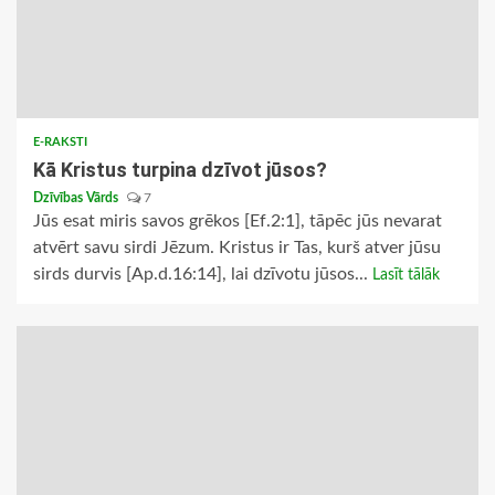
E-RAKSTI
Kā Kristus turpina dzīvot jūsos?
Dzīvības Vārds
7
Jūs esat miris savos grēkos [Ef.2:1], tāpēc jūs nevarat
atvērt savu sirdi Jēzum. Kristus ir Tas, kurš atver jūsu
sirds durvis [Ap.d.16:14], lai dzīvotu jūsos...
Lasīt tālāk