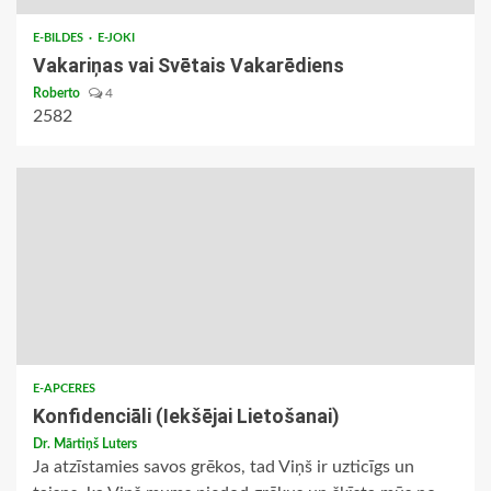
E-BILDES
E-JOKI
Vakariņas vai Svētais Vakarēdiens
Roberto
4
2582
E-APCERES
Konfidenciāli (Iekšējai Lietošanai)
Dr. Mārtiņš Luters
Ja atzīstamies savos grēkos, tad Viņš ir uzticīgs un