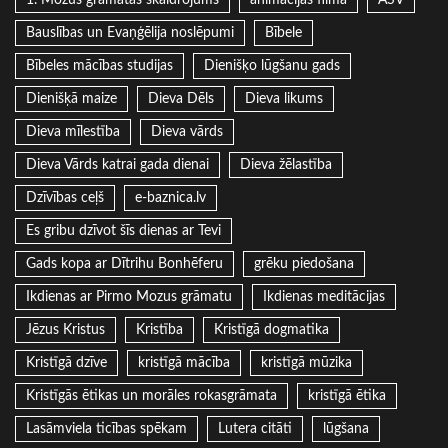
1. Mozus grāmatas skaidrojums
animācijas filma
ASV
Bauslības un Evaņģēlija noslēpumi
Bībele
Bībeles mācības studijas
Dienišķo lūgšanu gads
Dienišķā maize
Dieva Dēls
Dieva likums
Dieva mīlestība
Dieva vārds
Dieva Vārds katrai gada dienai
Dieva žēlastība
Dzīvības ceļš
e-baznica.lv
Es gribu dzīvot šīs dienas ar Tevi
Gads kopa ar Dītrihu Bonhēferu
grēku piedošana
Ikdienas ar Pirmo Mozus grāmatu
Ikdienas meditācijas
Jēzus Kristus
Kristība
Kristīgā dogmatika
Kristīgā dzīve
kristīgā mācība
kristīgā mūzika
Kristīgās ētikas un morāles rokasgrāmata
kristīgā ētika
Lasāmviela ticības spēkam
Lutera citāti
lūgšana