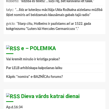
Roberto
: “
līdzībā es teiktu: .. suņi rej, bet karavāna iet tālāk.
”
talyc
: “
…līdz ar luterāņu mācītāja Ulda Rožkalna aiziešanu mūžībā
šķiet nomiris arī beidzamais klausāmais gabals tajā radio
”
gviclo
: “
Starp citu, Holbeins ir pazīstams arī ar 1522. gada
kokgriezumu "Luters kā Hercules Germanicuss ".
”
e – POLEMIKA
Vai kremēt mirušo ir kristīga prakse?
Par LELB arhibīskapa kalpošanas laiku
Kāpēc "nomira" e-BAZNĪCAs forums?
Dieva vārds katrai dienai
Ap.d.16:34