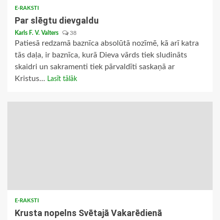
E-RAKSTI
Par slēgtu dievgaldu
Karls F. V. Valters
38
Patiesā redzamā baznīca absolūtā nozīmē, kā arī katra
tās daļa, ir baznīca, kurā Dieva vārds tiek sludināts
skaidri un sakramenti tiek pārvaldīti saskaņā ar
Kristus...
Lasīt tālāk
E-RAKSTI
Krusta nopelns Svētajā Vakarēdienā