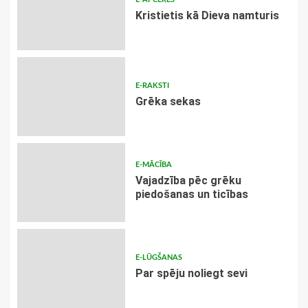
Kristietis kā Dieva namturis
E-RAKSTI
Grēka sekas
E-MĀCĪBA
Vajadzība pēc grēku
piedošanas un ticības
E-LŪGŠANAS
Par spēju noliegt sevi