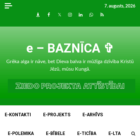
Skip
7. augusts, 2026
to
Draugiem
Facebook
Twitter
Instagram
LinkedIn
whatsapp
RSS
content
e – BAZNĪCA ✞
Grēka alga ir nāve, bet Dieva balva ir mūžīga dzīvība Kristū
Jēzū, mūsu Kungā.
E-KONTAKTI
E-PROJEKTS
E-ARHĪVS
E-POLEMIKA
E-BĪBELE
E-TICĪBA
E-LTA