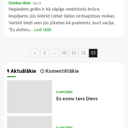
Dzīvības Vārds
22
Nepiedots grēks ir kā sāpīga nedzīstoša brūce.
Iespējams, jūs šobrīd ciešat šādas sirdsapziņas mokas.
Varbūt bieži vien jūs jūtaties kā psalmists, kurš sacīja:
“Es atzīstu...
Lasīt tālāk
Ziņu
«
1
…
10
11
12
13
navigācija
Aktuālākie
Komentētākie
E-APCERES
Es esmu tavs Dievs
E-APCERES