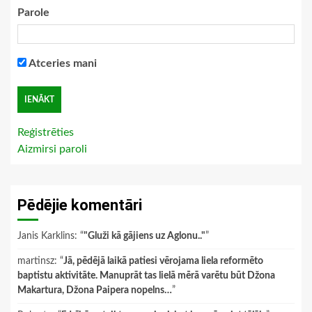
Parole
Atceries mani
Reģistrēties
Aizmirsi paroli
Pēdējie komentāri
Janis Karklins
: “
"Gluži kā gājiens uz Aglonu.."
”
martinsz
: “
Jā, pēdējā laikā patiesi vērojama liela reformēto
baptistu aktivitāte. Manuprāt tas lielā mērā varētu būt Džona
Makartura, Džona Paipera nopelns…
”