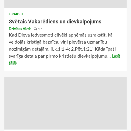
E-RAKSTI
Svētais Vakarēdiens un dievkalpojums
Dzīvības Vārds
17
Kad Dieva iedvesmoti cilvēki apņēmās uzrakstīt, kā
veidojās kristīgā baznīca, viņi pievērsa uzmanību
nozīmīgām detaļām. [Lk.1:1-4; 2.Pēt.1:21] Kāda īpaši
svarīga detaļa par pirmo kristiešu dievkalpojumu...
Lasīt
tālāk