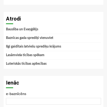
Atrodi
Bauslība un Evaņģēlijs
Baznīcas gada sprediķi vienuviet
Ilgi gaidītais latviešu sprediķu krājums
Lasāmviela ticības spēkam
Luteriskās ticības apliecības
Ienāc
e-baznīcēns