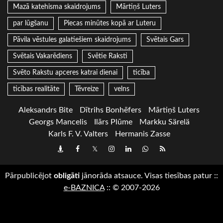
Mazā katehisma skaidrojums
Mārtiņš Luters
par lūgšanu
Piecas minūtes kopā ar Luteru
Pāvila vēstules galatiešiem skaidrojums
Svētais Gars
Svētais Vakarēdiens
Svētie Raksti
Svēto Rakstu apceres katrai dienai
ticība
ticības realitāte
Tēvreize
velns
Aleksandrs Bite
Dītrihs Bonhēfers
Mārtiņš Luters
Georgs Mancelis
Ilārs Plūme
Markku Särelä
Karls F. V. Valters
Hermanis Zasse
Draugiem
Facebook
Twitter
Instagram
LinkedIn
whatsapp
RSS
Pārpublicējot
obligāti
jānorāda atsauce. Visas tiesības patur
::
e-BAZNICA
::
© 2007-2026