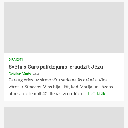
E-RAKSTI
Svētais Gars palīdz jums ieraudzīt Jēzu
Dzīvības Vārds
4
Paraugieties uz sirmo vīru sarkanajās drānās. Viņa
vārds ir Sīmeans. Viņš bija klāt, kad Marija un Jāzeps
atnesa uz templi 40 dienas veco Jēzu....
Lasīt tālāk