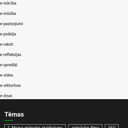
e-mācība
e-mūzika
e-paziņojumi
e-poēzija
e-raksti
e-refleksijas
e-sprediķi
e-video
e-viktorīnas
e-ziņas
Tēmas