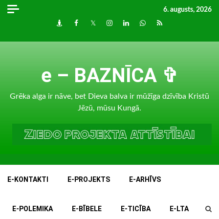
Skip
6. augusts, 2026
to
Draugiem
Facebook
Twitter
Instagram
LinkedIn
whatsapp
RSS
content
e – BAZNĪCA ✞
Grēka alga ir nāve, bet Dieva balva ir mūžīga dzīvība Kristū
Jēzū, mūsu Kungā.
E-KONTAKTI
E-PROJEKTS
E-ARHĪVS
E-POLEMIKA
E-BĪBELE
E-TICĪBA
E-LTA