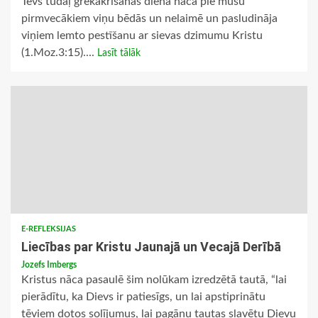
Tēvs tūdaļ grēkākrišanas dienā nāca pie mūsu
pirmvecākiem viņu bēdās un nelaimē un pasludināja
viņiem lemto pestīšanu ar sievas dzimumu Kristu
(1.Moz.3:15)....
Lasīt tālāk
E-REFLEKSIJAS
Liecības par Kristu Jaunajā un Vecajā Derībā
Jozefs Imbergs
Kristus nāca pasaulē šim nolūkam izredzētā tautā, “lai
pierādītu, ka Dievs ir patiesīgs, un lai apstiprinātu
tēviem dotos solījumus, lai pagānu tautas slavētu Dievu