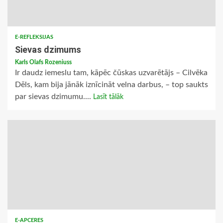
E-REFLEKSIJAS
Sievas dzimums
Karls Olafs Rozeniuss
Ir daudz iemeslu tam, kāpēc čūskas uzvarētājs – Cilvēka
Dēls, kam bija jānāk iznīcināt velna darbus, – top saukts
par sievas dzimumu....
Lasīt tālāk
E-APCERES