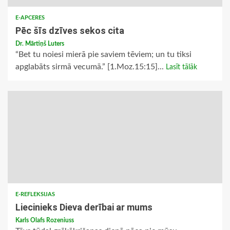
E-APCERES
Pēc šīs dzīves sekos cita
Dr. Mārtiņš Luters
“Bet tu noiesi mierā pie saviem tēviem; un tu tiksi
apglabāts sirmā vecumā.” [1.Moz.15:15]...
Lasīt tālāk
E-REFLEKSIJAS
Liecinieks Dieva derībai ar mums
Karls Olafs Rozeniuss