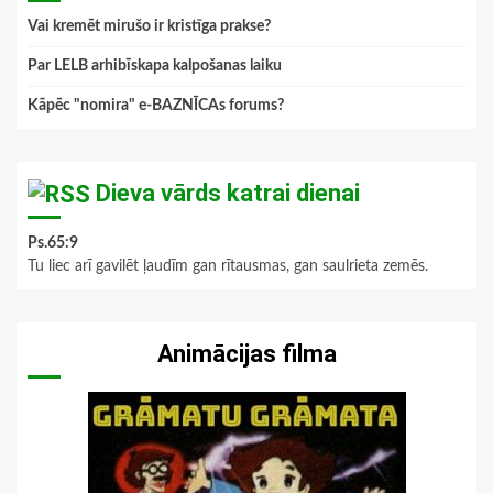
Vai kremēt mirušo ir kristīga prakse?
Par LELB arhibīskapa kalpošanas laiku
Kāpēc "nomira" e-BAZNĪCAs forums?
Dieva vārds katrai dienai
Ps.65:9
Tu liec arī gavilēt ļaudīm gan rītausmas, gan saulrieta zemēs.
Animācijas filma