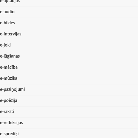
e-aptaujas
e-audio
e-bildes
e-intervijas
e-joki
e-lūgšanas
e-mācība
e-mūzika
e-paziņojumi
e-poēzija
e-raksti
e-refleksijas
e-sprediķi