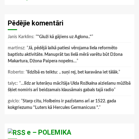
Pēdējie komentāri
Janis Karklins
: “
"Gluži kā gājiens uz Aglonu.."
”
martinsz
: “
Jā, pēdējā laikā patiesi vērojama liela reformēto
baptistu aktivitāte. Manuprāt tas lielā mērā varētu būt Džona
Makartura, Džona Paipera nopelns…
”
Roberto
: “
līdzībā es teiktu: .. suņi rej, bet karavāna iet tālāk.
”
talyc
: “
…līdz ar luterāņu mācītāja Ulda Rožkalna aiziešanu mūžībā
šķiet nomiris arī beidzamais klausāmais gabals tajā radio
”
gviclo
: “
Starp citu, Holbeins ir pazīstams arī ar 1522. gada
kokgriezumu "Luters kā Hercules Germanicuss ".
”
e – POLEMIKA