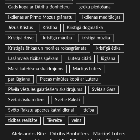
Gads kopa ar Dītrihu Bonhēferu
grēku piedošana
Ikdienas ar Pirmo Mozus grāmatu
Ikdienas meditācijas
Jēzus Kristus
Kristība
Kristīgā dogmatika
Kristīgā dzīve
kristīgā mācība
kristīgā mūzika
Kristīgās ētikas un morāles rokasgrāmata
kristīgā ētika
Lasāmviela ticības spēkam
Lutera citāti
lūgšana
Mazā katehisma skaidrojums
Mārtiņš Luters
par lūgšanu
Piecas minūtes kopā ar Luteru
Pāvila vēstules galatiešiem skaidrojums
Svētais Gars
Svētais Vakarēdiens
Svētie Raksti
Svēto Rakstu apceres katrai dienai
ticība
ticības realitāte
Tēvreize
velns
Aleksandrs Bite
Dītrihs Bonhēfers
Mārtiņš Luters