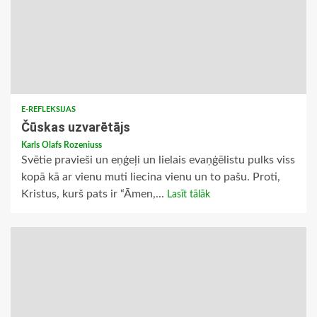
E-REFLEKSIJAS
Čūskas uzvarētājs
Karls Olafs Rozeniuss
Svētie pravieši un eņģeļi un lielais evaņģēlistu pulks viss
kopā kā ar vienu muti liecina vienu un to pašu. Proti,
Kristus, kurš pats ir “Āmen,...
Lasīt tālāk