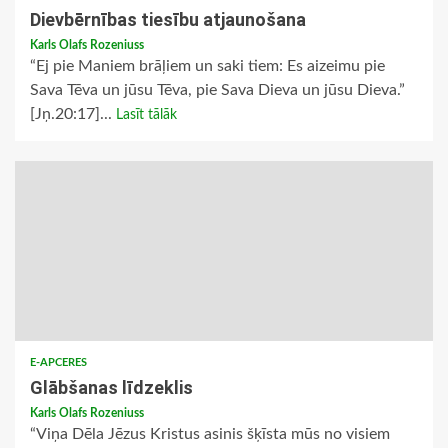
Dievbērnības tiesību atjaunošana
Karls Olafs Rozeniuss
“Ej pie Maniem brāļiem un saki tiem: Es aizeimu pie
Sava Tēva un jūsu Tēva, pie Sava Dieva un jūsu Dieva.”
[Jņ.20:17]...
Lasīt tālāk
E-APCERES
Glābšanas līdzeklis
Karls Olafs Rozeniuss
“Viņa Dēla Jēzus Kristus asinis šķīsta mūs no visiem