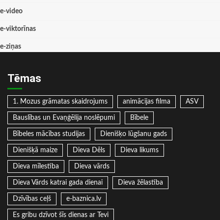
e-video
e-viktorīnas
e-ziņas
Tēmas
1. Mozus grāmatas skaidrojums
animācijas filma
ASV
Bauslības un Evaņģēlija noslēpumi
Bībele
Bībeles mācības studijas
Dienišķo lūgšanu gads
Dienišķā maize
Dieva Dēls
Dieva likums
Dieva mīlestība
Dieva vārds
Dieva Vārds katrai gada dienai
Dieva žēlastība
Dzīvības ceļš
e-baznica.lv
Es gribu dzīvot šīs dienas ar Tevi