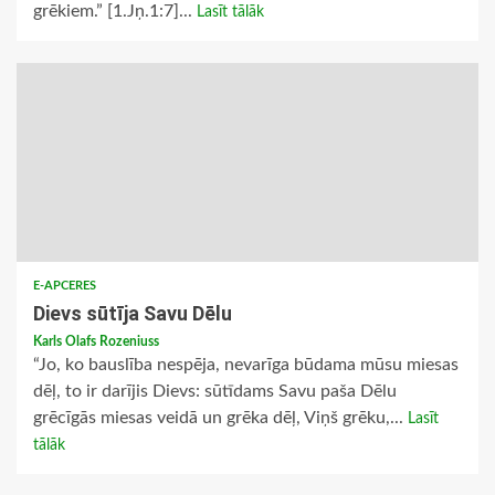
grēkiem.” [1.Jņ.1:7]...
Lasīt tālāk
E-APCERES
Dievs sūtīja Savu Dēlu
Karls Olafs Rozeniuss
“Jo, ko bauslība nespēja, nevarīga būdama mūsu miesas
dēļ, to ir darījis Dievs: sūtīdams Savu paša Dēlu
grēcīgās miesas veidā un grēka dēļ, Viņš grēku,...
Lasīt
tālāk