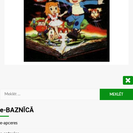
Meklēt:
e-BAZNĪCĀ
e-apceres