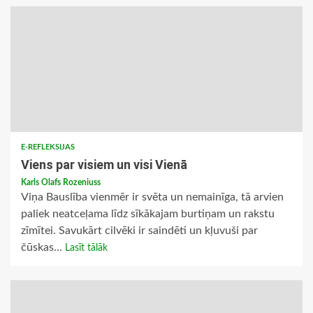
E-REFLEKSIJAS
Viens par visiem un visi Vienā
Karls Olafs Rozeniuss
Viņa Bauslība vienmēr ir svēta un nemainīga, tā arvien
paliek neatceļama līdz sīkākajam burtiņam un rakstu
zīmītei. Savukārt cilvēki ir saindēti un kļuvuši par
čūskas...
Lasīt tālāk