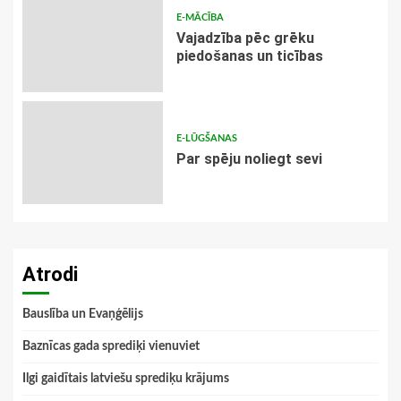
E-MĀCĪBA
Vajadzība pēc grēku
piedošanas un ticības
E-LŪGŠANAS
Par spēju noliegt sevi
Atrodi
Bauslība un Evaņģēlijs
Baznīcas gada sprediķi vienuviet
Ilgi gaidītais latviešu sprediķu krājums