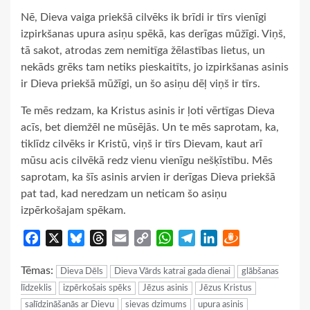
Nē, Dieva vaiga priekšā cilvēks ik brīdi ir tīrs vienīgi
izpirkšanas upura asiņu spēkā, kas derīgas mūžīgi. Viņš,
tā sakot, atrodas zem nemitīga žēlastības lietus, un
nekāds grēks tam netiks pieskaitīts, jo izpirkšanas asinis
ir Dieva priekšā mūžīgi, un šo asiņu dēļ viņš ir tīrs.
Te mēs redzam, ka Kristus asinis ir ļoti vērtīgas Dieva
acīs, bet diemžēl ne mūsējās. Un te mēs saprotam, ka,
tiklīdz cilvēks ir Kristū, viņš ir tīrs Dievam, kaut arī
mūsu acis cilvēkā redz vienu vienīgu nešķīstību. Mēs
saprotam, ka šīs asinis arvien ir derīgas Dieva priekšā
pat tad, kad neredzam un neticam šo asiņu
izpērkošajam spēkam.
Facebook
X
Bluesky
Threads
Email
Copy
WhatsApp
Telegram
LinkedIn
Draugiem
Link
Tēmas:
Dieva Dēls
Dieva Vārds katrai gada dienai
glābšanas
līdzeklis
izpērkošais spēks
Jēzus asinis
Jēzus Kristus
salīdzināšanās ar Dievu
sievas dzimums
upura asinis