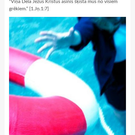
“Viņa Dēla Jēzus Kristus asinis šķīsta mūs no visiem
grēkiem.” [1.Jņ.1:7]