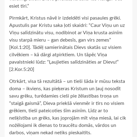
esiet tīri.”
Pirmkārt, Kristus nāvē ir izdeldēti visi pasaules grēki.
Apustulis par Kristu saka ļoti skaidri: “Caur Viņu un uz
Viņu salīdzinātu visu, nodibinot ar Viņa krusta asinīm
visu starpā mieru – gan debesīs, gan virs zemes”
[Kol.1:20]. Tādēļ samierinātais Dievs skatās uz visiem
cilvēkiem – kā dārgi atpirktiem. Un tāpēc Viņa
pavalstnieki lūdz: “Ļaujieties salīdzināties ar Dievu!”
[2.Kor.5:20]
Otrkārt, visa tā rezultātā – un tieši šāda ir mūsu teksta
doma – ikviens, kas pieķeras Kristum un ļauj nosodīt
savu grēku, turēdamies cieši pie žēlastības troņa un
“staigā gaismā”, Dieva priekšā vienmēr ir tīrs no visiem
grēkiem, tieši pateicoties šīm asinīm. Līdz ar to
nešķīstība un grēks, kas joprojām mīt viņa miesā, lai cik
nožēlojami ik dienas to traucētu domās, vārdos un
darbos, viņam nekad netiks pieskaitīts.