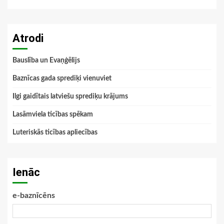
Atrodi
Bauslība un Evaņģēlijs
Baznīcas gada sprediķi vienuviet
Ilgi gaidītais latviešu sprediķu krājums
Lasāmviela ticības spēkam
Luteriskās ticības apliecības
Ienāc
e-baznīcēns