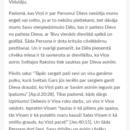
Vidutāju.
Padomā, kas Viņš ir par Personu! Dievs nesūtīja mums
eņģeli vai svēto, jo ar to nebūtu pietiekami, bet dāvāja
mums Savu vienpiedzimušo Dēlu, kas ir patiess Dievs
no patiesa Dieva, ar Tēvu vienāds dievišķā spēkā un
godībā. Šāda Persona ir dota kritušo cilvēkbērnu
pestīšanai. Un ir svarīgi pamanīt, ka Dēla pieņemtā
cilvēka miesa ir tā savienota ar dievišķību, ka Viņa
asinis Svētajos Rakstos tiek sauktas par Dieva asinīm.
Pāvils saka: “Tāpēc sargait paši sevi un visu ganāmo
pulku, kurā Svētais Gars jūs iecēlis par sargiem ganīt
Dieva draudzi, ko Viņš pats ar Savām asinīm ieguvis par
īpašumu” [Ap.d.20:28]. Tikai padomā, kāds dārgs
izpirkums! Debesis ir Viņa roku darbs, un viss ir Viņa
veidots. Iepretim Viņam “tautas ir kā piliens pie spaiņa,
tās Viņam ir kā puteklis svaru kausā! Salas Viņam ir kā
smilšu grauds, ko Viņš paceļ!” [Jes.40:15]. Un šāda
Persona dod Sevi, Savu dzīvību un asinis cilvēku