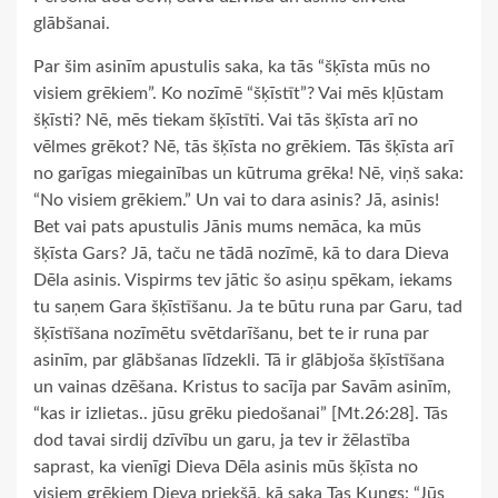
glābšanai.
Par šim asinīm apustulis saka, ka tās “šķīsta mūs no
visiem grēkiem”. Ko nozīmē “šķīstīt”? Vai mēs kļūstam
šķīsti? Nē, mēs tiekam šķīstīti. Vai tās šķīsta arī no
vēlmes grēkot? Nē, tās šķīsta no grēkiem. Tās šķīsta arī
no garīgas miegainības un kūtruma grēka! Nē, viņš saka:
“No visiem grēkiem.” Un vai to dara asinis? Jā, asinis!
Bet vai pats apustulis Jānis mums nemāca, ka mūs
šķīsta Gars? Jā, taču ne tādā nozīmē, kā to dara Dieva
Dēla asinis. Vispirms tev jātic šo asiņu spēkam, iekams
tu saņem Gara šķīstīšanu. Ja te būtu runa par Garu, tad
šķīstīšana nozīmētu svētdarīšanu, bet te ir runa par
asinīm, par glābšanas līdzekli. Tā ir glābjoša šķīstīšana
un vainas dzēšana. Kristus to sacīja par Savām asinīm,
“kas ir izlietas.. jūsu grēku piedošanai” [Mt.26:28]. Tās
dod tavai sirdij dzīvību un garu, ja tev ir žēlastība
saprast, ka vienīgi Dieva Dēla asinis mūs šķīsta no
visiem grēkiem Dieva priekšā, kā saka Tas Kungs: “Jūs