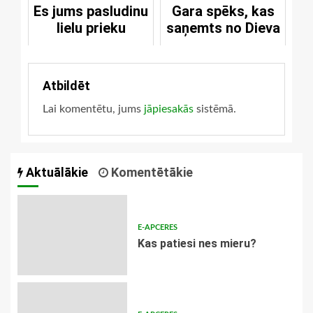
Es jums pasludinu
Gara spēks, kas
dāvanas
lielu prieku
saņemts no Dieva
Atbildēt
Lai komentētu, jums
jāpiesakās
sistēmā.
Aktuālākie
Komentētākie
E-APCERES
​Kas patiesi nes mieru?