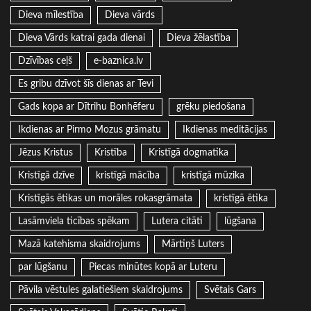
Dieva mīlestība
Dieva vārds
Dieva Vārds katrai gada dienai
Dieva žēlastība
Dzīvības ceļš
e-baznica.lv
Es gribu dzīvot šīs dienas ar Tevi
Gads kopa ar Dītrihu Bonhēferu
grēku piedošana
Ikdienas ar Pirmo Mozus grāmatu
Ikdienas meditācijas
Jēzus Kristus
Kristība
Kristīgā dogmatika
Kristīgā dzīve
kristīgā mācība
kristīgā mūzika
Kristīgās ētikas un morāles rokasgrāmata
kristīgā ētika
Lasāmviela ticības spēkam
Lutera citāti
lūgšana
Mazā katehisma skaidrojums
Mārtiņš Luters
par lūgšanu
Piecas minūtes kopā ar Luteru
Pāvila vēstules galatiešiem skaidrojums
Svētais Gars