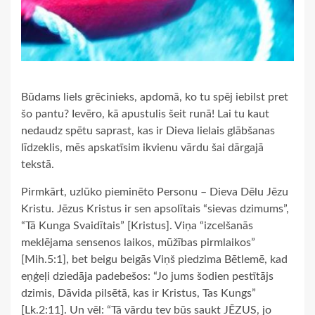
Būdams liels grēcinieks, apdomā, ko tu spēj iebilst pret
šo pantu? Ievēro, kā apustulis šeit runā! Lai tu kaut
nedaudz spētu saprast, kas ir Dieva lielais glābšanas
līdzeklis, mēs apskatīsim ikvienu vārdu šai dārgajā
tekstā.
Pirmkārt, uzlūko pieminēto Personu – Dieva Dēlu Jēzu
Kristu. Jēzus Kristus ir sen apsolītais “sievas dzimums”,
“Tā Kunga Svaidītais” [Kristus]. Viņa “izcelšanās
meklējama sensenos laikos, mūžības pirmlaikos”
[Mih.5:1], bet beigu beigās Viņš piedzima Bētlemē, kad
eņģeļi dziedāja padebešos: “Jo jums šodien pestītājs
dzimis, Dāvida pilsētā, kas ir Kristus, Tas Kungs”
[Lk.2:11]. Un vēl: “Tā vārdu tev būs saukt JĒZUS, jo