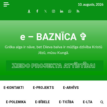
Skip
10. augusts, 2026
to
Draugiem
Facebook
Twitter
Instagram
LinkedIn
whatsapp
RSS
content
e – BAZNĪCA ✞
Grēka alga ir nāve, bet Dieva balva ir mūžīga dzīvība Kristū
Jēzū, mūsu Kungā.
E-KONTAKTI
E-PROJEKTS
E-ARHĪVS
E-POLEMIKA
E-BĪBELE
E-TICĪBA
E-LTA