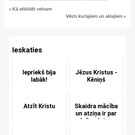
Continue
« Kā atbildēt velnam
Vēsts kurlajiem un aklajiem »
Reading
Ieskaties
Iepriekš bija
Jēzus Kristus -
labāk!
Kēniņš
Atzīt Kristu
Skaidra mācība
un atziņa ir par
brīvu dotas
dievišķās
žēlastības