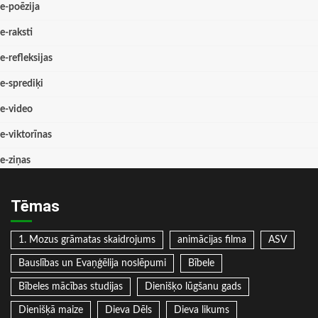
e-poēzija
e-raksti
e-refleksijas
e-sprediķi
e-video
e-viktorīnas
e-ziņas
Tēmas
1. Mozus grāmatas skaidrojums
animācijas filma
ASV
Bauslības un Evaņģēlija noslēpumi
Bībele
Bībeles mācības studijas
Dienišķo lūgšanu gads
Dienišķā maize
Dieva Dēls
Dieva likums