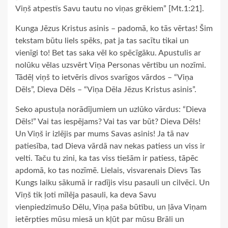
Viņš atpestīs Savu tautu no viņas grēkiem” [Mt.1:21].
Kunga Jēzus Kristus asinis – padomā, ko tās vērtas! Šim
tekstam būtu liels spēks, pat ja tas sacītu tikai un
vienīgi to! Bet tas saka vēl ko spēcīgāku. Apustulis ar
nolūku vēlas uzsvērt Viņa Personas vērtību un nozīmi.
Tādēļ viņš to ietvēris divos svarīgos vārdos – “Viņa
Dēls”, Dieva Dēls – “Viņa Dēla Jēzus Kristus asinis”.
Seko apustuļa norādījumiem un uzlūko vārdus: “Dieva
Dēls!” Vai tas iespējams? Vai tas var būt? Dieva Dēls!
Un Viņš ir izlējis par mums Savas asinis! Ja tā nav
patiesība, tad Dieva vārdā nav nekas patiess un viss ir
velti. Taču tu zini, ka tas viss tiešām ir patiess, tāpēc
apdomā, ko tas nozīmē. Lielais, visvarenais Dievs Tas
Kungs laiku sākumā ir radījis visu pasauli un cilvēci. Un
Viņš tik ļoti mīlēja pasauli, ka deva Savu
vienpiedzimušo Dēlu, Viņa paša būtību, un ļāva Viņam
ietērpties mūsu miesā un kļūt par mūsu Brāli un