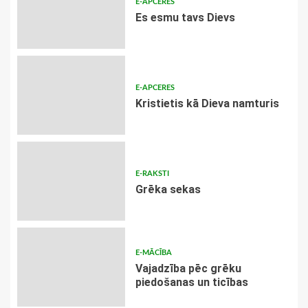
E-APCERES
Es esmu tavs Dievs
E-APCERES
Kristietis kā Dieva namturis
E-RAKSTI
Grēka sekas
E-MĀCĪBA
Vajadzība pēc grēku
piedošanas un ticības