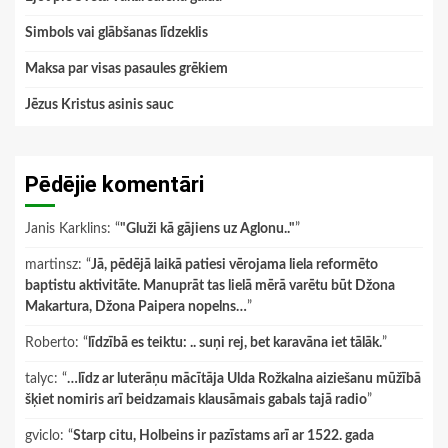
Simbols vai glābšanas līdzeklis
Maksa par visas pasaules grēkiem
Jēzus Kristus asinis sauc
Pēdējie komentāri
Janis Karklins
: “
"Gluži kā gājiens uz Aglonu.."
”
martinsz
: “
Jā, pēdējā laikā patiesi vērojama liela reformēto
baptistu aktivitāte. Manuprāt tas lielā mērā varētu būt Džona
Makartura, Džona Paipera nopelns…
”
Roberto
: “
līdzībā es teiktu: .. suņi rej, bet karavāna iet tālāk.
”
talyc
: “
…līdz ar luterāņu mācītāja Ulda Rožkalna aiziešanu mūžībā
šķiet nomiris arī beidzamais klausāmais gabals tajā radio
”
gviclo
: “
Starp citu, Holbeins ir pazīstams arī ar 1522. gada