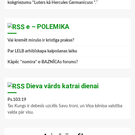
kokgriezumu "Luters kā Hercules Germanicuss ".
”
e – POLEMIKA
Vai kremēt mirušo ir kristīga prakse?
Par LELB arhibīskapa kalpošanas laiku
Kāpēc "nomira" e-BAZNĪCAs forums?
Dieva vārds katrai dienai
Ps.103:19
Tas Kungs ir debesīs uzcēlis Savu troni, un Viņa ķēniņa valstība
valda pār visu.