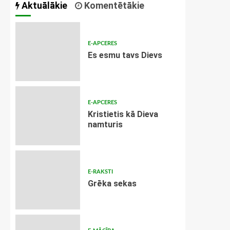
Aktuālākie
Komentētākie
E-APCERES
Es esmu tavs Dievs
E-APCERES
Kristietis kā Dieva
namturis
E-RAKSTI
Grēka sekas