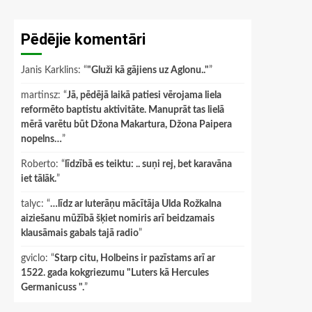
Pēdējie komentāri
Janis Karklins
: “
"Gluži kā gājiens uz Aglonu.."
”
martinsz
: “
Jā, pēdējā laikā patiesi vērojama liela
reformēto baptistu aktivitāte. Manuprāt tas lielā
mērā varētu būt Džona Makartura, Džona Paipera
nopelns…
”
Roberto
: “
līdzībā es teiktu: .. suņi rej, bet karavāna
iet tālāk.
”
talyc
: “
…līdz ar luterāņu mācītāja Ulda Rožkalna
aiziešanu mūžībā šķiet nomiris arī beidzamais
klausāmais gabals tajā radio
”
gviclo
: “
Starp citu, Holbeins ir pazīstams arī ar
1522. gada kokgriezumu "Luters kā Hercules
Germanicuss ".
”