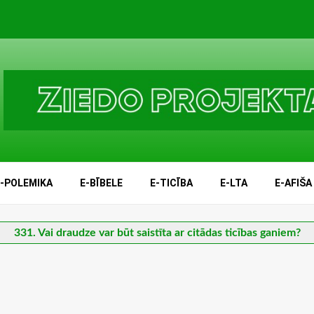
E-POLEMIKA
E-BĪBELE
E-TICĪBA
E-LTA
E-AFIŠA
331. Vai draudze var būt saistīta ar citādas ticības ganiem?