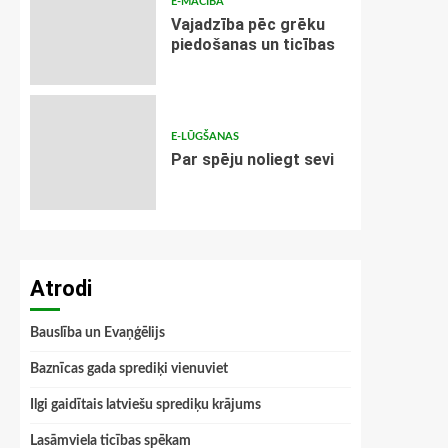
E-MĀCĪBA
Vajadzība pēc grēku
piedošanas un ticības
E-LŪGŠANAS
Par spēju noliegt sevi
Atrodi
Bauslība un Evaņģēlijs
Baznīcas gada sprediķi vienuviet
Ilgi gaidītais latviešu sprediķu krājums
Lasāmviela ticības spēkam