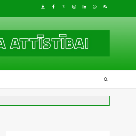
Draugiem
Facebook
Twitter
Instagram
LinkedIn
whatsapp
RSS