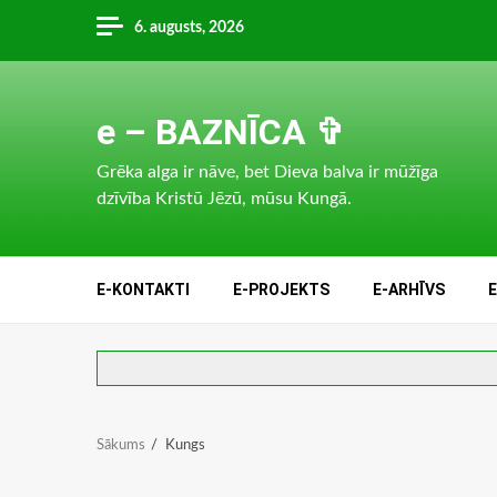
Skip
6. augusts, 2026
to
content
e – BAZNĪCA ✞
Grēka alga ir nāve, bet Dieva balva ir mūžīga
dzīvība Kristū Jēzū, mūsu Kungā.
E-KONTAKTI
E-PROJEKTS
E-ARHĪVS
Sākums
Kungs