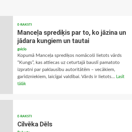
E-RAKSTI
Manceļa sprediķis par to, ko jāzina un
jādara kungiem un tautai
gviclo
Kopumā Manceļa sprediķos nomācoši lietots vārds
“Kungs”, kas attiecas uz ceturtajā bauslī pamatoto
izpratni par paklausību autoritātēm – vecākiem,
garīdzniekiem, laicīgai valdībai. Vārds ir lietots...
Lasīt
tālāk
E-RAKSTI
Cilvēka Dēls