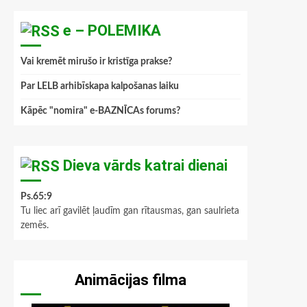
e – POLEMIKA
Vai kremēt mirušo ir kristīga prakse?
Par LELB arhibīskapa kalpošanas laiku
Kāpēc "nomira" e-BAZNĪCAs forums?
Dieva vārds katrai dienai
Ps.65:9
Tu liec arī gavilēt ļaudīm gan rītausmas, gan saulrieta
zemēs.
Animācijas filma