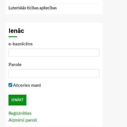
Luteriskās ticības apliecības
Ienāc
e-baznīcēns
Parole
Atceries mani
Reģistrēties
Aizmirsi paroli