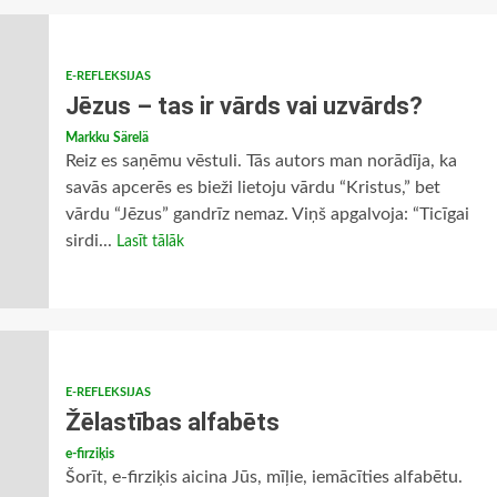
E-REFLEKSIJAS
Jēzus – tas ir vārds vai uzvārds?
Markku Särelä
Reiz es saņēmu vēstuli. Tās autors man norādīja, ka
savās apcerēs es bieži lietoju vārdu “Kristus,” bet
vārdu “Jēzus” gandrīz nemaz. Viņš apgalvoja: “Ticīgai
sirdi...
Lasīt tālāk
E-REFLEKSIJAS
Žēlastības alfabēts
e-firziķis
Šorīt, e-firziķis aicina Jūs, mīļie, iemācīties alfabētu.