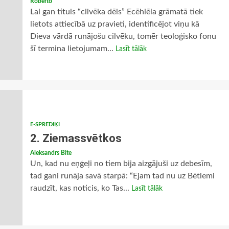
Roberto
Lai gan tituls “cilvēka dēls” Ecēhiēla grāmatā tiek
lietots attiecībā uz pravieti, identificējot viņu kā
Dieva vārdā runājošu cilvēku, tomēr teoloģisko fonu
šī termina lietojumam...
Lasīt tālāk
E-SPREDIĶI
2. Ziemassvētkos
Aleksandrs Bite
Un, kad nu eņģeļi no tiem bija aizgājuši uz debesīm,
tad gani runāja savā starpā: “Ejam tad nu uz Bētlemi
raudzīt, kas noticis, ko Tas...
Lasīt tālāk