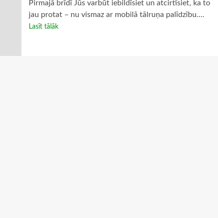
Pirmajā brīdī Jūs varbūt iebildīsiet un atcirtīsiet, ka to
jau protat – nu vismaz ar mobilā tālruņa palīdzību....
Lasīt tālāk