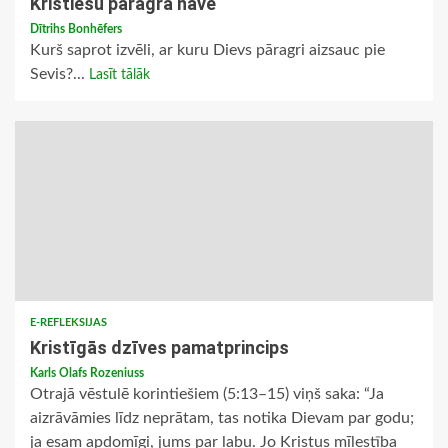
Kristiešu pāragrā nāve
Dītrihs Bonhēfers
Kurš saprot izvēli, ar kuru Dievs pāragri aizsauc pie
Sevis?...
Lasīt tālāk
E-REFLEKSIJAS
Kristīgās dzīves pamatprincips
Karls Olafs Rozeniuss
Otrajā vēstulē korintiešiem (5:13–15) viņš saka: “Ja
aizrāvāmies līdz neprātam, tas notika Dievam par godu;
ja esam apdomīgi, jums par labu. Jo Kristus mīlestība