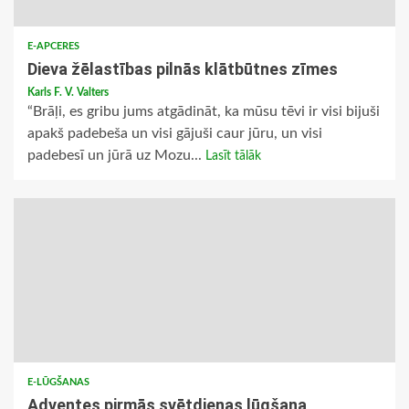
E-APCERES
Dieva žēlastības pilnās klātbūtnes zīmes
Karls F. V. Valters
“Brāļi, es gribu jums atgādināt, ka mūsu tēvi ir visi bijuši
apakš padebeša un visi gājuši caur jūru, un visi
padebesī un jūrā uz Mozu...
Lasīt tālāk
E-LŪGŠANAS
Adventes pirmās svētdienas lūgšana