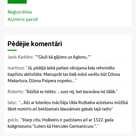
Reģistrēties
Aizmirsi paroli
Pēdējie komentāri
Janis Karklins
: “
"Gluži kā gājiens uz Aglonu.."
”
martinsz
: “
Jā, pēdējā laikā patiesi vērojama liela reformēto
baptistu aktivitāte. Manuprāt tas lielā mērā varētu būt Džona
Makartura, Džona Paipera nopelns…
”
Roberto
: “
līdzībā es teiktu: .. suņi rej, bet karavāna iet tālāk.
”
talyc
: “
…līdz ar luterāņu mācītāja Ulda Rožkalna aiziešanu mūžībā
šķiet nomiris arī beidzamais klausāmais gabals tajā radio
”
gviclo
: “
Starp citu, Holbeins ir pazīstams arī ar 1522. gada
kokgriezumu "Luters kā Hercules Germanicuss ".
”