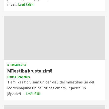
mūs...
Lasīt tālāk
E-REFLEKSIJAS
Mīlestība krusta zīmē
Dītrihs Bonhēfers
Tiem, kas tic visam un cer visu dēļ mīlestības un dēļ
iedrošinājuma un palīdzības citiem, ir jācieš un
jāpacieš....
Lasīt tālāk