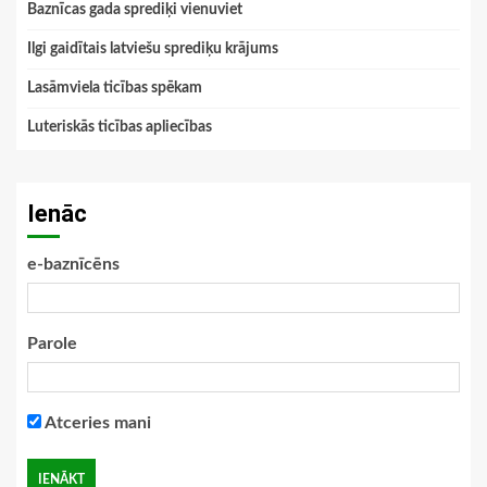
Baznīcas gada sprediķi vienuviet
Ilgi gaidītais latviešu sprediķu krājums
Lasāmviela ticības spēkam
Luteriskās ticības apliecības
Ienāc
e-baznīcēns
Parole
Atceries mani