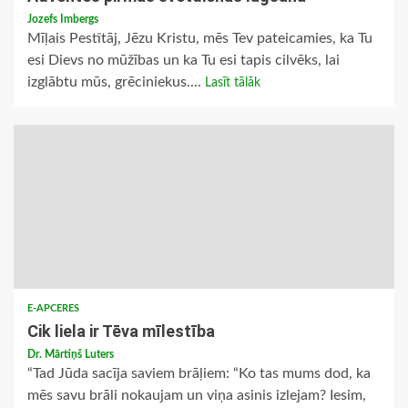
Jozefs Imbergs
Mīļais Pestītāj, Jēzu Kristu, mēs Tev pateicamies, ka Tu
esi Dievs no mūžības un ka Tu esi tapis cilvēks, lai
izglābtu mūs, grēciniekus....
Lasīt tālāk
E-APCERES
Cik liela ir Tēva mīlestība
Dr. Mārtiņš Luters
“Tad Jūda sacīja saviem brāļiem: “Ko tas mums dod, ka
mēs savu brāli nokaujam un viņa asinis izlejam? Iesim,