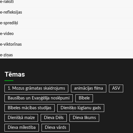
e-raksti
e-refleksijas
e-sprediķi
e-video
e-viktorīnas
e-ziņas
Tēmas
1. Mozus grāmatas skaidrojums
animācijas filma
ASV
Bauslības un Evaņģēlija noslēpumi
Bībele
Bībeles mācības studijas
Dienišķo lūgšanu gads
Dienišķā maize
Dieva Dēls
Dieva likums
Dieva mīlestība
Dieva vārds