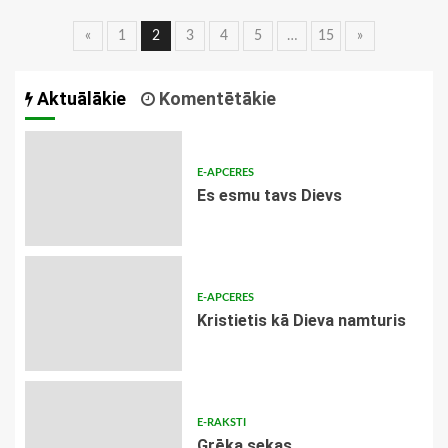
Ziņu
«
1
2
3
4
5
…
15
»
navigācija
Aktuālākie
Komentētākie
E-APCERES
Es esmu tavs Dievs
E-APCERES
Kristietis kā Dieva namturis
E-RAKSTI
Grēka sekas