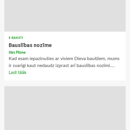
E-RAKSTI
Bauslības nozīme
Ilārs Plūme
Kad esam iepazinušies ar visiem Dieva baušļiem, mums
ir svarīgi kaut nedaudz izprast arī bauslības nozīmi....
Lasīt tālāk