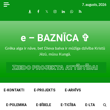
Skip
7. augusts, 2026
to
Draugiem
Facebook
Twitter
Instagram
LinkedIn
whatsapp
RSS
content
e – BAZNĪCA ✞
Grēka alga ir nāve, bet Dieva balva ir mūžīga dzīvība Kristū
Jēzū, mūsu Kungā.
E-KONTAKTI
E-PROJEKTS
E-ARHĪVS
E-POLEMIKA
E-BĪBELE
E-TICĪBA
E-LTA