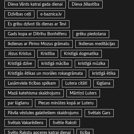
Dieva Vārds katrai gada dienai
Dieva žēlastība
Dzīvības ceļš
e-baznica.lv
Es gribu dzīvot šīs dienas ar Tevi
Gads kopa ar Dītrihu Bonhēferu
grēku piedošana
Ikdienas ar Pirmo Mozus grāmatu
Ikdienas meditācijas
Jēzus Kristus
Kristība
Kristīgā dogmatika
Kristīgā dzīve
kristīgā mācība
kristīgā mūzika
Kristīgās ētikas un morāles rokasgrāmata
kristīgā ētika
Lasāmviela ticības spēkam
Lutera citāti
lūgšana
Mazā katehisma skaidrojums
Mārtiņš Luters
par lūgšanu
Piecas minūtes kopā ar Luteru
Pāvila vēstules galatiešiem skaidrojums
Svētais Gars
Svētais Vakarēdiens
Svētie Raksti
Svēto Rakstu apceres katrai dienai
ticība