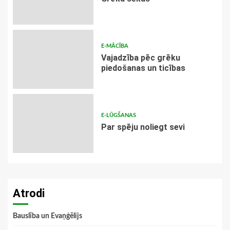
E-MĀCĪBA
Vajadzība pēc grēku
piedošanas un ticības
E-LŪGŠANAS
Par spēju noliegt sevi
Atrodi
Bauslība un Evaņģēlijs