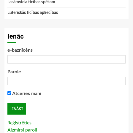
Lasāmviela ticības spēkam
Luteriskās ticības apliecības
Ienāc
e-baznīcēns
Parole
Atceries mani
Reģistrēties
Aizmirsi paroli