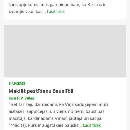
šāds apjukums: mēs gan pieņemam, ka Kristus ir
izdarījis visu, kas...
Lasīt tālāk
E-APCERES
Meklēt pestīšanu Bauslībā
Karls F. V. Valters
“Bet farizeji, dzirdēdami, ka Viņš saduķejiem muti
aizbāzis, sapulcējās, un viens no tiem, bauslības
mācītājs, kārdinādams Viņam jautāja un sacīja:
“Mācītāj, kurš ir augstākais bauslis...
Lasīt tālāk