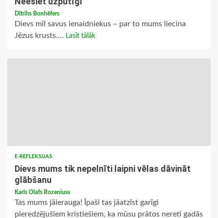
Neesiet uzpūtīgi
Dītrihs Bonhēfers
Dievs mīl savus ienaidniekus – par to mums liecina
Jēzus krusts....
Lasīt tālāk
E-REFLEKSIJAS
Dievs mums tik nepelnīti laipni vēlas dāvināt
glābšanu
Karls Olafs Rozeniuss
Tas mums jāierauga! Īpaši tas jāatzīst garīgi
pieredzējušiem kristiešiem, ka mūsu prātos nereti gadās