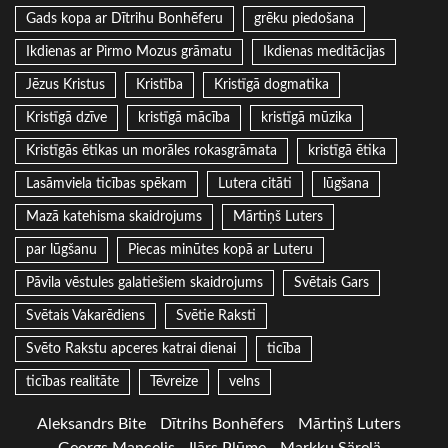
Gads kopa ar Dītrihu Bonhēferu
grēku piedošana
Ikdienas ar Pirmo Mozus grāmatu
Ikdienas meditācijas
Jēzus Kristus
Kristība
Kristīgā dogmatika
Kristīgā dzīve
kristīgā mācība
kristīgā mūzika
Kristīgās ētikas un morāles rokasgrāmata
kristīgā ētika
Lasāmviela ticības spēkam
Lutera citāti
lūgšana
Mazā katehisma skaidrojums
Mārtiņš Luters
par lūgšanu
Piecas minūtes kopā ar Luteru
Pāvila vēstules galatiešiem skaidrojums
Svētais Gars
Svētais Vakarēdiens
Svētie Raksti
Svēto Rakstu apceres katrai dienai
ticība
ticības realitāte
Tēvreize
velns
Aleksandrs Bite
Dītrihs Bonhēfers
Mārtiņš Luters