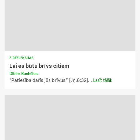
E-REFLEKSIJAS
Lai es būtu brīvs citiem
Dītrihs Bonhēfers
“Patiesība darīs jūs brīvus.” [Jņ.8:32]...
Lasīt tālāk