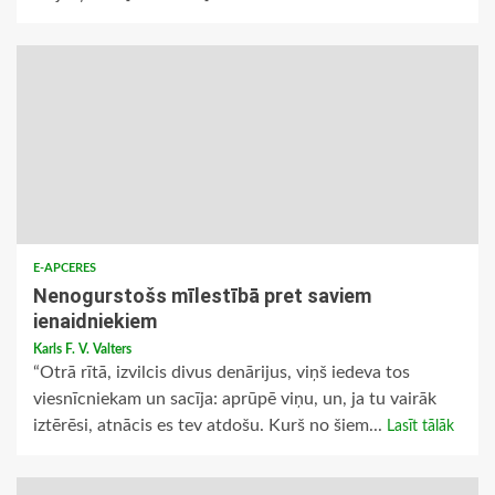
E-APCERES
Nenogurstošs mīlestībā pret saviem
ienaidniekiem
Karls F. V. Valters
“Otrā rītā, izvilcis divus denārijus, viņš iedeva tos
viesnīcniekam un sacīja: aprūpē viņu, un, ja tu vairāk
iztērēsi, atnācis es tev atdošu. Kurš no šiem...
Lasīt tālāk