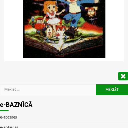
Meklēt:
e-BAZNĪCĀ
e-apceres
e-aptaujas