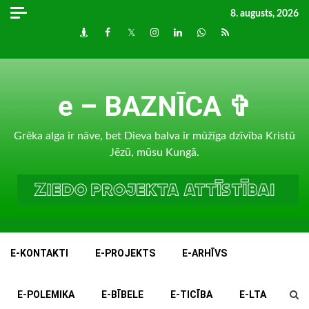
Skip
8. augusts, 2026
to
Draugiem
Facebook
Twitter
Instagram
LinkedIn
whatsapp
RSS
content
e – BAZNĪCA ✞
Grēka alga ir nāve, bet Dieva balva ir mūžīga dzīvība Kristū
Jēzū, mūsu Kungā.
E-KONTAKTI
E-PROJEKTS
E-ARHĪVS
E-POLEMIKA
E-BĪBELE
E-TICĪBA
E-LTA