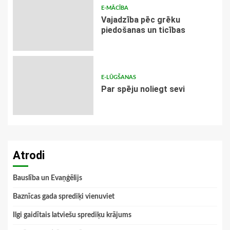
E-MĀCĪBA
Vajadzība pēc grēku
piedošanas un ticības
E-LŪGŠANAS
Par spēju noliegt sevi
Atrodi
Bauslība un Evaņģēlijs
Baznīcas gada sprediķi vienuviet
Ilgi gaidītais latviešu sprediķu krājums