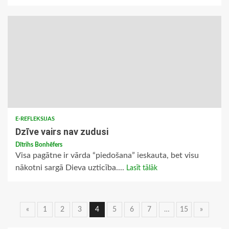
E-REFLEKSIJAS
Dzīve vairs nav zudusi
Dītrihs Bonhēfers
Visa pagātne ir vārda “piedošana” ieskauta, bet visu
nākotni sargā Dieva uzticība....
Lasīt tālāk
Ziņu
«
1
2
3
4
5
6
7
…
15
»