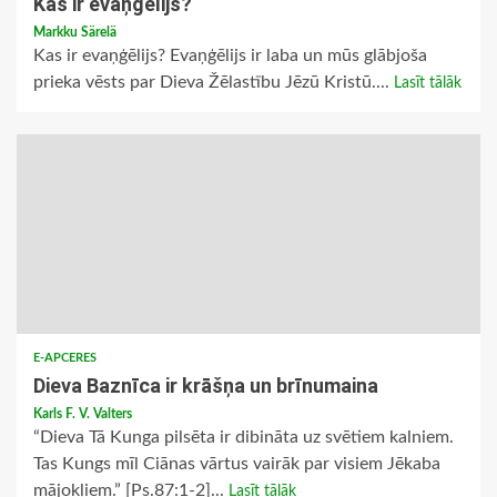
Kas ir evaņģēlijs?
Markku Särelä
Kas ir evaņģēlijs? Evaņģēlijs ir laba un mūs glābjoša
prieka vēsts par Dieva Žēlastību Jēzū Kristū....
Lasīt tālāk
E-APCERES
Dieva Baznīca ir krāšņa un brīnumaina
Karls F. V. Valters
“Dieva Tā Kunga pilsēta ir dibināta uz svētiem kalniem.
Tas Kungs mīl Ciānas vārtus vairāk par visiem Jēkaba
mājokļiem.” [Ps.87:1-2]...
Lasīt tālāk