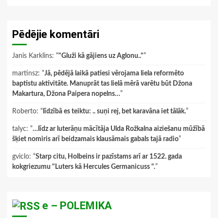
Pēdējie komentāri
Janis Karklins
: “
"Gluži kā gājiens uz Aglonu.."
”
martinsz
: “
Jā, pēdējā laikā patiesi vērojama liela reformēto
baptistu aktivitāte. Manuprāt tas lielā mērā varētu būt Džona
Makartura, Džona Paipera nopelns…
”
Roberto
: “
līdzībā es teiktu: .. suņi rej, bet karavāna iet tālāk.
”
talyc
: “
…līdz ar luterāņu mācītāja Ulda Rožkalna aiziešanu mūžībā
šķiet nomiris arī beidzamais klausāmais gabals tajā radio
”
gviclo
: “
Starp citu, Holbeins ir pazīstams arī ar 1522. gada
kokgriezumu "Luters kā Hercules Germanicuss ".
”
e – POLEMIKA