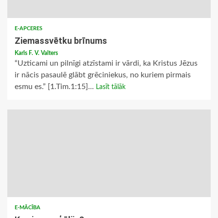
E-APCERES
Ziemassvētku brīnums
Karls F. V. Valters
“Uzticami un pilnīgi atzīstami ir vārdi, ka Kristus Jēzus
ir nācis pasaulē glābt grēciniekus, no kuriem pirmais
esmu es.” [1.Tim.1:15]...
Lasīt tālāk
E-MĀCĪBA