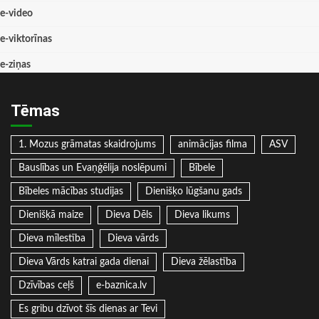
e-video
e-viktorīnas
e-ziņas
Tēmas
1. Mozus grāmatas skaidrojums
animācijas filma
ASV
Bauslības un Evaņģēlija noslēpumi
Bībele
Bībeles mācības studijas
Dienišķo lūgšanu gads
Dienišķā maize
Dieva Dēls
Dieva likums
Dieva mīlestība
Dieva vārds
Dieva Vārds katrai gada dienai
Dieva žēlastība
Dzīvības ceļš
e-baznica.lv
Es gribu dzīvot šīs dienas ar Tevi