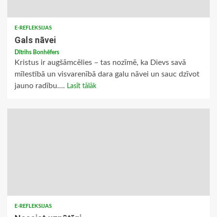
E-REFLEKSIJAS
Gals nāvei
Dītrihs Bonhēfers
Kristus ir augšāmcēlies – tas nozīmē, ka Dievs savā
mīlestībā un visvarenībā dara galu nāvei un sauc dzīvot
jauno radību....
Lasīt tālāk
E-REFLEKSIJAS