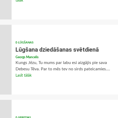
tālāk
E-LŪGŠANAS
Lūgšana dziedāšanas svētdienā
Georgs Mancelis
Kungs Jēzu, Tu mums par labu esi aizgājis pie sava
Debesu Tēva. Par to mēs tev no sirds pateicamies....
Lasīt tālāk
E-SPREDIĶI