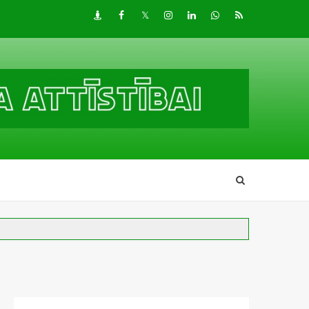
Draugiem
Facebook
Twitter
Instagram
LinkedIn
whatsapp
RSS