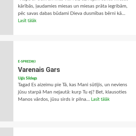
kārībās, ļaudamies miesas un miesas prāta iegribām,
pēc savas dabas būdami Dieva dusmības bērni kā...
Lasīt tālāk
E-SPREDIĶI
Varenais Gars
Uģis Sildegs
Tagad Es aizeimu pie Tā, kas Mani sūtījis, un neviens
jūsu starpā Man nejautā: kurp Tu ej? Bet, klausoties
Manos vārdos, jūsu sirds ir pilna...
Lasīt tālāk