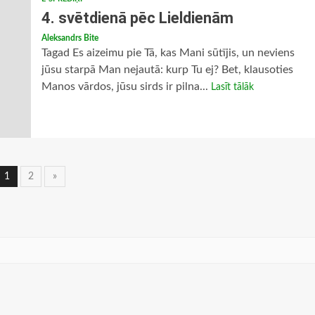
4. svētdienā pēc Lieldienām
Aleksandrs Bite
Tagad Es aizeimu pie Tā, kas Mani sūtījis, un neviens
jūsu starpā Man nejautā: kurp Tu ej? Bet, klausoties
Manos vārdos, jūsu sirds ir pilna...
Lasīt tālāk
Ziņu
1
2
»
navigācija