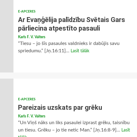
E-APCERES
Ar Evaņģēlija palīdzību Svētais Gars
pārliecina atpestīto pasauli
Karls F. V. Valters
“Tiesu – jo šīs pasaules valdnieks ir dabūjis savu
spriedumu.” [Jņ.16:11]...
Lasīt tālāk
E-APCERES
Pareizais uzskats par grēku
Karls F. V. Valters
“Un Viņš nāks un liks pasaulei izprast grēku, taisnību
un tiesu. Grēku – jo tie netic Man.” [Jņ.16:8-9]...
Lasīt