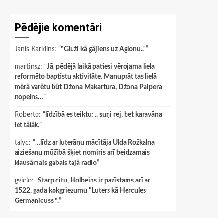
Pēdējie komentāri
Janis Karklins
: “
"Gluži kā gājiens uz Aglonu.."
”
martinsz
: “
Jā, pēdējā laikā patiesi vērojama liela
reformēto baptistu aktivitāte. Manuprāt tas lielā
mērā varētu būt Džona Makartura, Džona Paipera
nopelns…
”
Roberto
: “
līdzībā es teiktu: .. suņi rej, bet karavāna
iet tālāk.
”
talyc
: “
…līdz ar luterāņu mācītāja Ulda Rožkalna
aiziešanu mūžībā šķiet nomiris arī beidzamais
klausāmais gabals tajā radio
”
gviclo
: “
Starp citu, Holbeins ir pazīstams arī ar
1522. gada kokgriezumu "Luters kā Hercules
Germanicuss ".
”