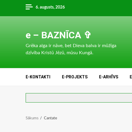
Skip
6. augusts, 2026
to
content
e – BAZNĪCA ✞
Grēka alga ir nāve, bet Dieva balva ir mūžīga
dzīvība Kristū Jēzū, mūsu Kungā.
E-KONTAKTI
E-PROJEKTS
E-ARHĪVS
Sākums
Cantate