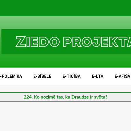
E-POLEMIKA
E-BĪBELE
E-TICĪBA
E-LTA
E-AFIŠA
224. Ko nozīmē tas, ka Draudze ir svēta?