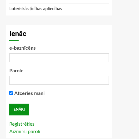
Luteriskās ticības apliecības
Ienāc
e-baznīcēns
Parole
Atceries mani
Reģistrēties
Aizmirsi paroli