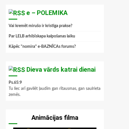
e – POLEMIKA
Vai kremēt mirušo ir kristīga prakse?
Par LELB arhibīskapa kalpošanas laiku
Kāpēc "nomira" e-BAZNĪCAs forums?
Dieva vārds katrai dienai
Ps.65:9
Tu liec arī gavilēt ļaudīm gan rītausmas, gan saulrieta
zemēs.
Animācijas filma