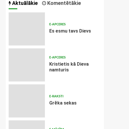
Aktuālākie
Komentētākie
E-APCERES
Es esmu tavs Dievs
E-APCERES
Kristietis kā Dieva
namturis
E-RAKSTI
Grēka sekas