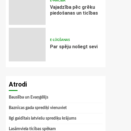
E-MĀCĪBA
Vajadzība pēc grēku
piedošanas un ticības
E-LŪGŠANAS
Par spēju noliegt sevi
Atrodi
Bauslība un Evaņģēlijs
Baznīcas gada sprediķi vienuviet
Ilgi gaidītais latviešu sprediķu krājums
Lasāmviela ticības spēkam