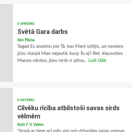
E-SPREDIĶI
Svētā Gara darbs
Ilārs Plūme
Tagad Es aizeimu pie Tā, kas Mani sūtījis, un neviens
jūsu starpā Man nejautā: kurp Tu ej? Bet, klausoties
Manos vārdos, jūsu sirds ir pilna...
Lasīt tālāk
E-APCERES
Cilvēku rīcība atbilstoši savas sirds
vēlmēm
Karls F. V. Valters
“Kopā ar tiem arī mēs visi reiz dzīvojām savas miesas