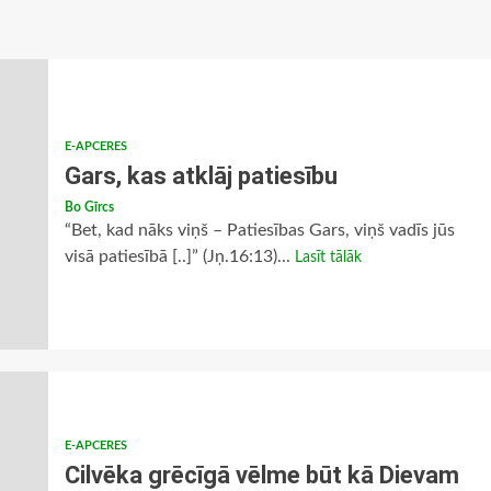
E-APCERES
Gars, kas atklāj patiesību
Bo Gīrcs
“Bet, kad nāks viņš – Patiesības Gars, viņš vadīs jūs
visā patiesībā [..]” (Jņ.16:13)...
Lasīt tālāk
E-APCERES
Cilvēka grēcīgā vēlme būt kā Dievam