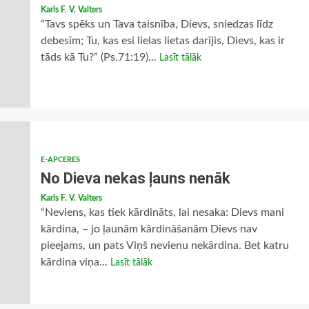
Karls F. V. Valters
“Tavs spēks un Tava taisnība, Dievs, sniedzas līdz
debesīm; Tu, kas esi lielas lietas darījis, Dievs, kas ir
tāds kā Tu?” (Ps.71:19)...
Lasīt tālāk
E-APCERES
No Dieva nekas ļauns nenāk
Karls F. V. Valters
“Neviens, kas tiek kārdināts, lai nesaka: Dievs mani
kārdina, – jo ļaunām kārdināšanām Dievs nav
pieejams, un pats Viņš nevienu nekārdina. Bet katru
kārdina viņa...
Lasīt tālāk